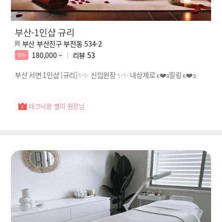
부산-1인샵 규리
부산 부산진구 부전동 534-2
180,000 ~
리뷰
53
6%
부산 서면 1인샵 [규리]✨✨ 신입원장 ✨✨ 내상제로 ε❤️з힐링 ε❤️з
테크닉왕 별이 원장님