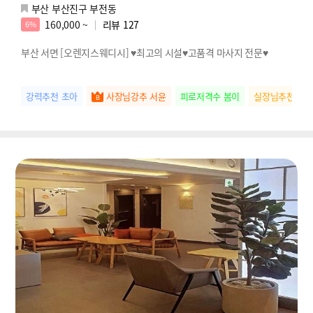
부산 부산진구 부전동
160,000 ~
리뷰
127
6%
부산 서면 [오렌지스웨디시] ♥최고의 시설♥고품격 마사지 전문♥
강력추천 초아
사장님강추 서윤
피로저격수 봄이
실장님추천 하