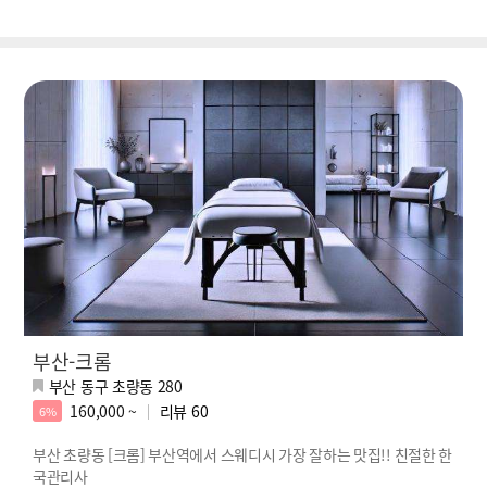
부산-크롬
부산 동구 초량동 280
160,000 ~
리뷰
60
6%
부산 초량동 [크롬] 부산역에서 스웨디시 가장 잘하는 맛집!! 친절한 한
국관리사