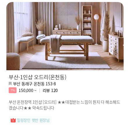
부산-1인샵 오드리(온천동)
부산 동래구 온천동 153-8
150,000 ~
리뷰
120
7%
부산 온천장역 1인샵 [오드리] ★★대접받는 느낌이 뭔지 다 해소해드
겠습니다★★ 약속드립니다
힐링장인 햇반 원장님