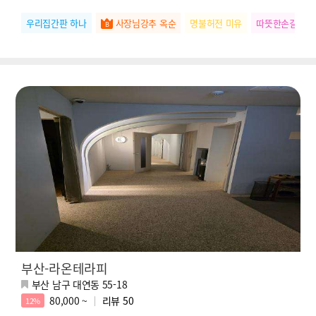
우리집간판 하나
사장님강추 옥순
명불허전 미유
따뜻한손길 린
부산-라온테라피
부산 남구 대연동 55-18
80,000 ~
리뷰
50
12%