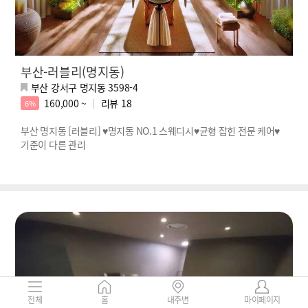
부산-러블리(명지동)
부산 강서구 명지동 3598-4
160,000 ~
리뷰
18
6%
부산 명지동 [러블리] ♥명지동 NO.1 스웨디시♥균형 잡힌 전문 케어♥
기준이 다른 관리
전체
홈
내주변
마이페이지