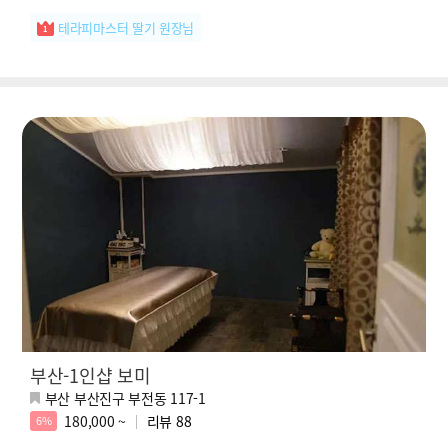
테라피마스터 딸기 원장님
부산-1인샵 보미
부산 부산진구 부전동 117-1
180,000 ~
리뷰
88
6%