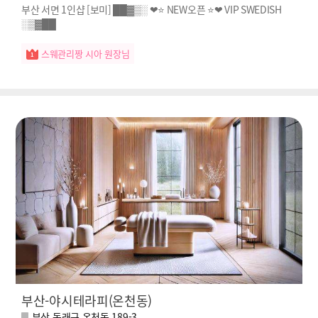
부산 서면 1인샵 [보미] ██▓▒░ ❤⭐ NEW오픈 ⭐❤ VIP SWEDISH
░▒▓██
스웨관리짱 시아 원장님
부산-야시테라피(온천동)
부산 동래구 온천동 189-3