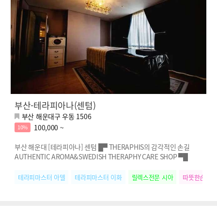
부산-테라피아나(센텀)
부산 해운대구 우동 1506
100,000 ~
10%
부산 해운대 [테라피아나] 센텀 █▀ THERAPHIS의 감각적인 손길
AUTHENTIC AROMA&SWEDISH THERAPHY CARE SHOP ▀█
테라피마스터 아델
테라피마스터 이화
릴렉스전문 시아
따뜻한손길 