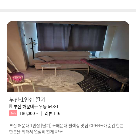
부산-1인샵 딸기
부산 해운대구 우동 643-1
180,000 ~
리뷰
116
6%
부산 해운대 1인샵 [딸기] ✴️해운대 릴렉싱 맛집 OPEN✴️매순간 한분
한분을 위해서 열심히 할게요!✴️