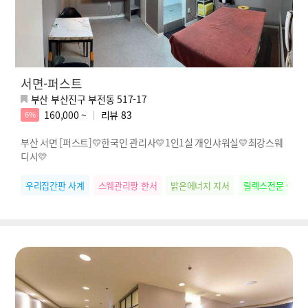
서면-퍼스트
부산 부산진구 부전동 517-17
160,000 ~
리뷰
83
6%
부산 서면 [퍼스트]💛한국인 관리사💛1인1실 개인샤워실💛최강스웨
디시💛
우리집간판 사계
스웨관리짱 한서
밝은에너지 지서
릴렉스전문 썸머