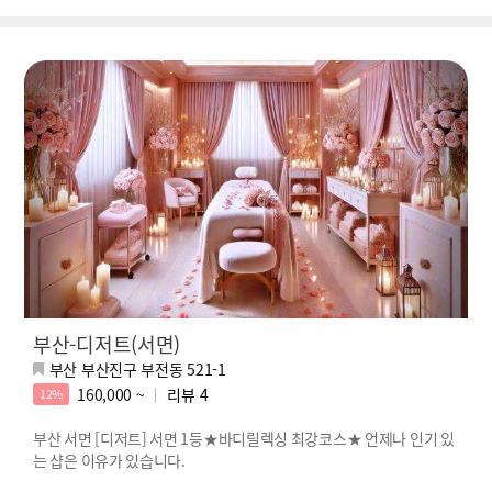
부산-디저트(서면)
부산 부산진구 부전동 521-1
160,000 ~
리뷰
4
12%
부산 서면 [디저트] 서면 1등★바디릴렉싱 최강코스★ 언제나 인기 있
는 샵은 이유가 있습니다.