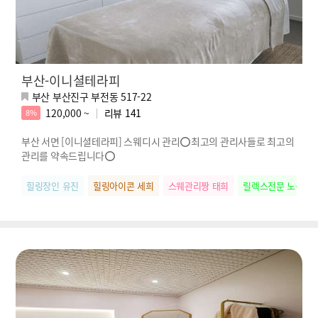
부산-이니셜테라피
부산 부산진구 부전동 517-22
120,000 ~
리뷰
141
8%
부산 서면 [이니셜테라피] 스웨디시 관리⭕최고의 관리사들로 최고의
관리를 약속드립니다⭕
힐링장인 유진
힐링아이콘 세희
스웨관리짱 태희
릴렉스전문 노을