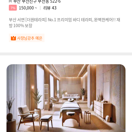
부산 부산진구 부전동 522-6
150,000 ~
리뷰
43
7%
부산 서면 [더원테라피] No.1 프리미엄 바디 테라피, 완벽한케어!! 재
방 100% 보장
사장님강추 예은