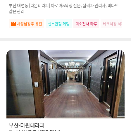
부산 대연동 [라온테라피] 아로마&왁싱 전문, 실력파 관리사, 비타민
같은 관리
사장님강추 유진
센스만점 혜밍
미소천사 하루
테크닉왕 서희
부산-더원테라피