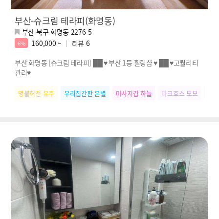
부산-슈크림 테라피(화명동)
부산 북구 화명동 2276-5
160,000 ~
리뷰
6
6%
부산 화명동 [슈크림 테라피] ██ ♥ 부산 1등 힐링샵 ♥ ██ ♥고퀄리티
관리♥
명불허전 유주
우리집간판 은별
마사지갑 하늘
다크호스 모모
SN