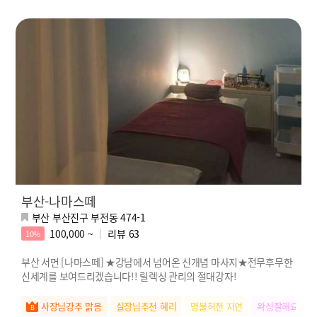
부산-나마스떼
부산 부산진구 부전동 474-1
100,000 ~
리뷰
63
10%
부산 서면 [나마스떼] ★강남에서 넘어온 신개념 마사지★전무후무한
신세계를 보여드리겠습니다!! 릴렉싱 관리의 절대강자!
사장님강추 맑음
실장님추천 혜리
명불허전 지연
왁싱잘해요 청