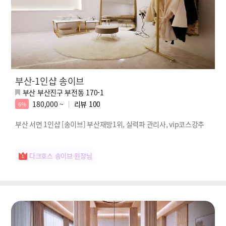
부산-1인샵 송이브
부산 부산진구 부전동 170-1
180,000 ~
리뷰
100
6%
부산 서면 1인샵 [송이브] 부산재방1위, 실력파 관리사, vip코스강추
다크호스 송이브 원장님