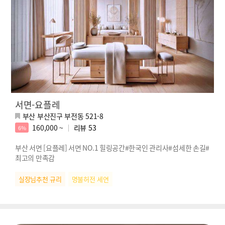
서면-요플레
부산 부산진구 부전동 521-8
160,000 ~
리뷰
53
6%
부산 서면 [요플레] 서면 NO.1 힐링공간#한국인 관리사#섬세한 손길#
최고의 만족감
실장님추천 규리
명불허전 세연