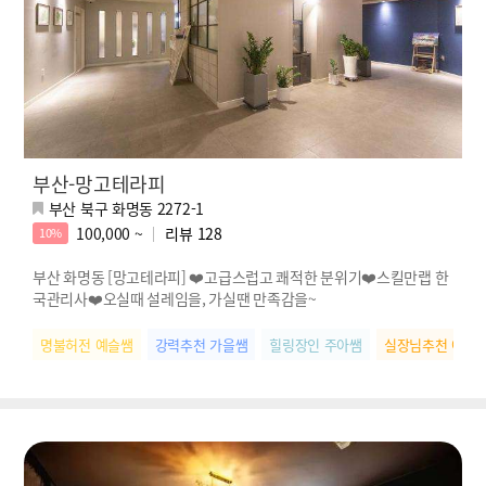
부산-망고테라피
부산 북구 화명동 2272-1
100,000 ~
리뷰
128
10%
부산 화명동 [망고테라피] ❤️고급스럽고 쾌적한 분위기❤️스킬만랩 한
국관리사❤️오실때 설레임을, 가실땐 만족감을~
명불허전 예슬쌤
강력추천 가을쌤
힐링장인 주아쌤
실장님추천 아름