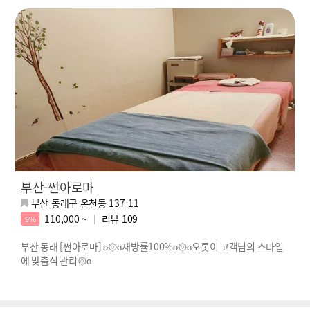
부산-썬아로마
부산 동래구 온천동 137-11
110,000 ~
리뷰
109
9%
부산 동래 [썬아로마] ʚ۞ɞ재방률100%ʚ۞ɞ오롯이 고객님의 스타일
에 맞춤식 관리۞ɞ