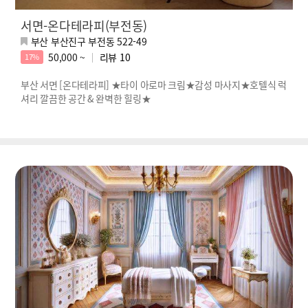
서면-온다테라피(부전동)
부산 부산진구 부전동 522-49
50,000 ~
리뷰
10
17%
부산 서면 [온다테라피] ★타이 아로마 크림★감성 마사지★호텔식 럭
셔리 깔끔한 공간 & 완벽한 힐링★