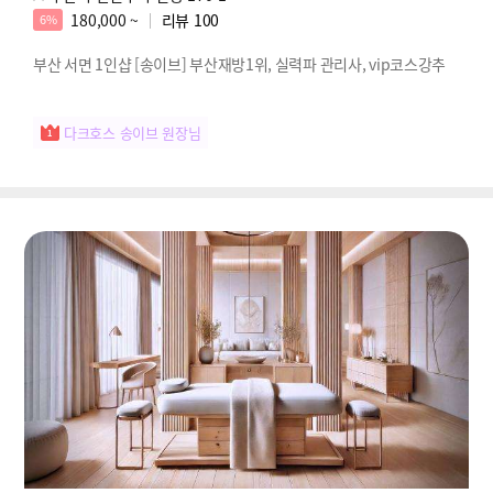
180,000 ~
리뷰
100
6%
부산 서면 1인샵 [송이브] 부산재방1위, 실력파 관리사, vip코스강추
다크호스 송이브 원장님