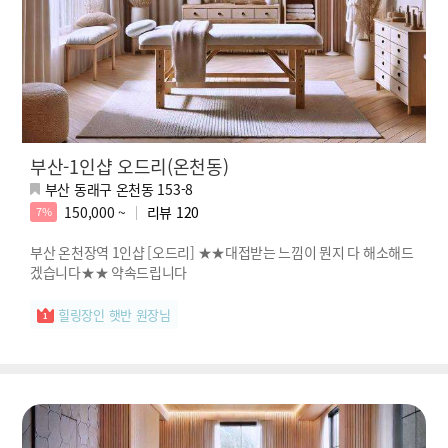
부산-1인샵 오드리(온천동)
부산 동래구 온천동 153-8
150,000 ~
리뷰
120
7%
부산 온천장역 1인샵 [오드리] ★★대접받는 느낌이 뭔지 다 해소해드
겠습니다★★ 약속드립니다
힐링장인 햇반 원장님