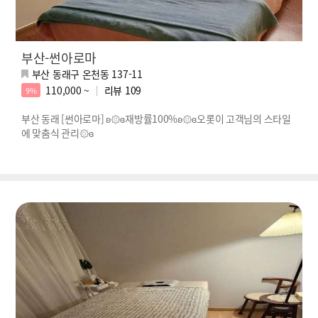
부산-썬아로마
부산 동래구 온천동 137-11
110,000 ~
리뷰
109
9%
부산 동래 [썬아로마] ʚ۞ɞ재방률100%ʚ۞ɞ오롯이 고객님의 스타일
에 맞춤식 관리۞ɞ