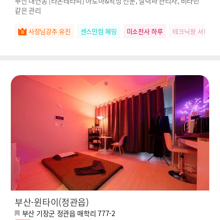
부산 대연동 [라온테라피] 아로마&왁싱 전문, 실력파 관리사, 비타민
같은 관리
사장님강추 유진
센스만점 혜밍
미소천사 하루
테크닉왕 서희
부산-윈타이(정관읍)
부산 기장군 정관읍 매학리 777-2