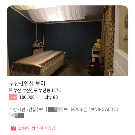
부산-1인샵 보미
부산 부산진구 부전동 117-1
180,000 ~
리뷰
88
6%
부산 서면 1인샵 [보미] ██▓▒░ ❤⭐ NEW오픈 ⭐❤ VIP SWEDISH
░▒▓██
스웨관리짱 시아 원장님