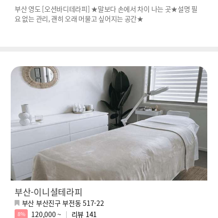
부산 영도 [오션바디테라피] ★말보다 손에서 차이 나는 곳★설명 필
요 없는 관리, 괜히 오래 머물고 싶어지는 공간★
부산-이니셜테라피
부산 부산진구 부전동 517-22
120,000 ~
리뷰
141
8%