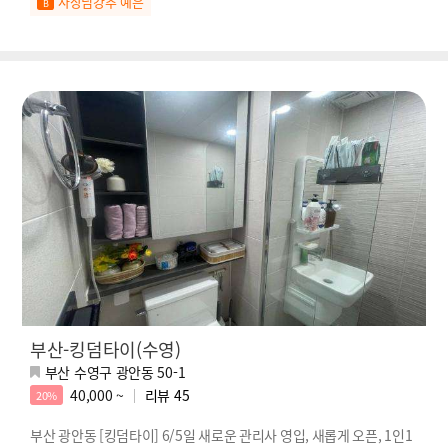
사장님강추 예은
부산-킹덤타이(수영)
부산 수영구 광안동 50-1
40,000 ~
리뷰
45
20%
부산 광안동 [킹덤타이] 6/5일 새로운 관리사 영입, 새롭게 오픈, 1인1