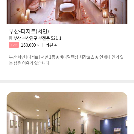
부산-디저트(서면)
부산 부산진구 부전동 521-1
160,000 ~
리뷰
4
12%
부산 서면 [디저트] 서면 1등★바디릴렉싱 최강코스★ 언제나 인기 있
는 샵은 이유가 있습니다.