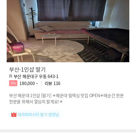
부산-1인샵 딸기
부산 해운대구 우동 643-1
180,000 ~
리뷰
116
6%
부산 해운대 1인샵 [딸기] ✴️해운대 릴렉싱 맛집 OPEN✴️매순간 한분
한분을 위해서 열심히 할게요!✴️
테라피마스터 딸기 원장님