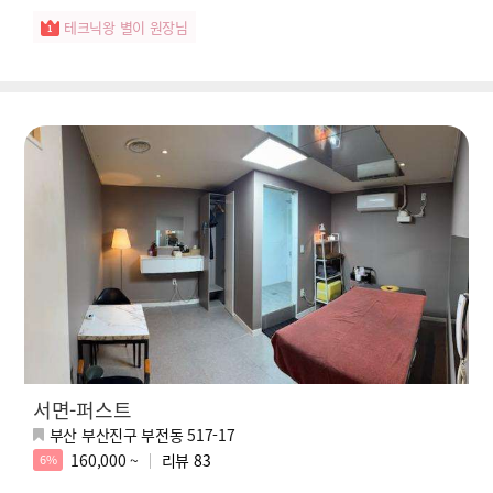
테크닉왕 별이 원장님
서면-퍼스트
부산 부산진구 부전동 517-17
160,000 ~
리뷰
83
6%