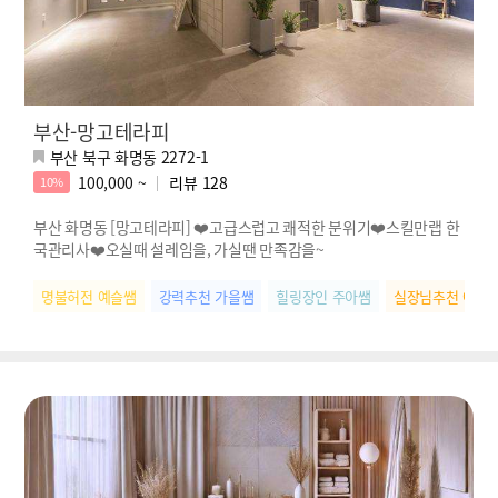
부산-망고테라피
부산 북구 화명동 2272-1
100,000 ~
리뷰
128
10%
부산 화명동 [망고테라피] ❤️고급스럽고 쾌적한 분위기❤️스킬만랩 한
국관리사❤️오실때 설레임을, 가실땐 만족감을~
명불허전 예슬쌤
강력추천 가을쌤
힐링장인 주아쌤
실장님추천 아름