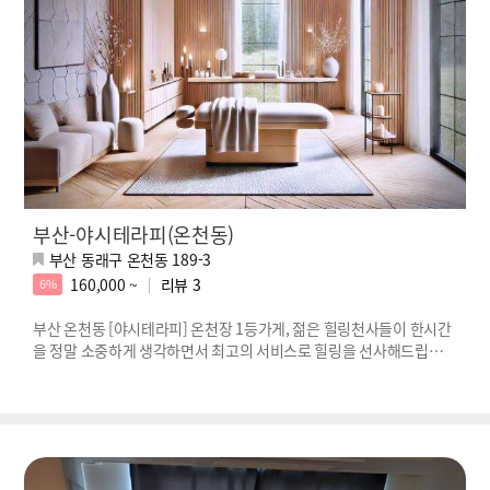
부산-야시테라피(온천동)
부산 동래구 온천동 189-3
160,000 ~
리뷰
3
6%
부산 온천동 [야시테라피] 온천장 1등가게, 젊은 힐링천사들이 한시간
을 정말 소중하게 생각하면서 최고의 서비스로 힐링을 선사해드립니
다!!!