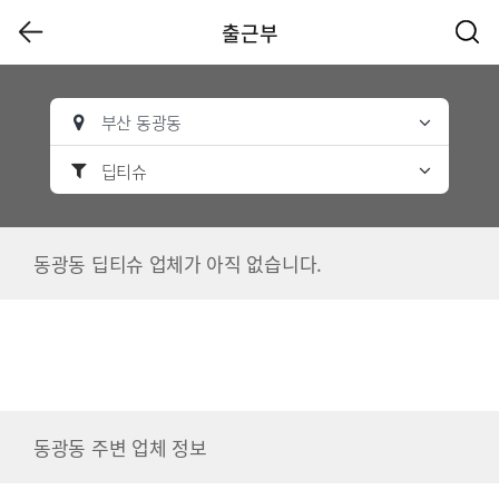
출근부
부산 동광동
딥티슈
동광동 딥티슈 업체가 아직 없습니다.
동광동 주변 업체 정보