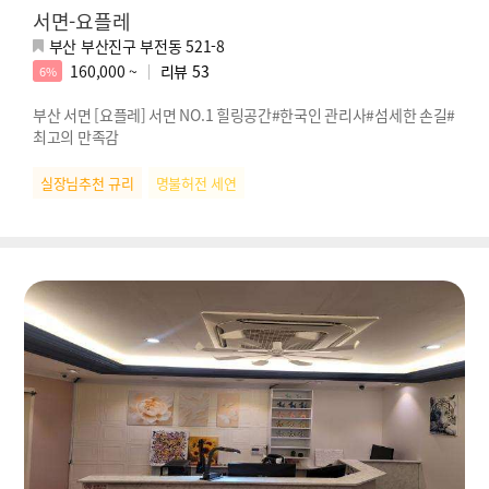
서면-요플레
부산 부산진구 부전동 521-8
160,000 ~
리뷰
53
6%
부산 서면 [요플레] 서면 NO.1 힐링공간#한국인 관리사#섬세한 손길#
최고의 만족감
실장님추천 규리
명불허전 세연