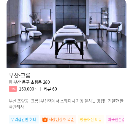
부산-크롬
부산 동구 초량동 280
160,000 ~
리뷰
60
6%
부산 초량동 [크롬] 부산역에서 스웨디시 가장 잘하는 맛집!! 친절한 한
국관리사
우리집간판 하나
사장님강추 옥순
명불허전 미유
따뜻한손길 린