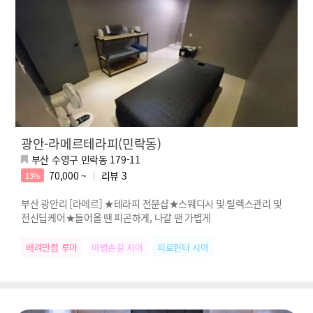
광안-라메르테라피(민락동)
부산 수영구 민락동 179-11
70,000 ~
리뷰
3
13%
부산 광안리 [라메르] ★테라피 전문샵★스웨디시 및 릴렉스관리 및
전신딥케어★들어올 땐 피곤하게, 나갈 땐 가볍게
배려만점 루아
마법손길 지아
피로헌터 시아