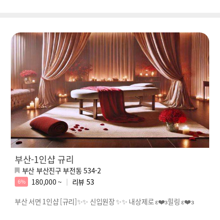
부산-1인샵 규리
부산 부산진구 부전동 534-2
180,000 ~
리뷰
53
6%
부산 서면 1인샵 [규리]✨✨ 신입원장 ✨✨ 내상제로 ε❤️з힐링 ε❤️з