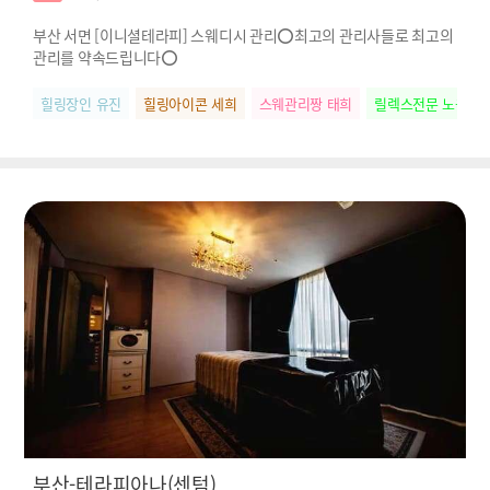
부산 서면 [이니셜테라피] 스웨디시 관리⭕최고의 관리사들로 최고의
관리를 약속드립니다⭕
힐링장인 유진
힐링아이콘 세희
스웨관리짱 태희
릴렉스전문 노을
부산-테라피아나(센텀)