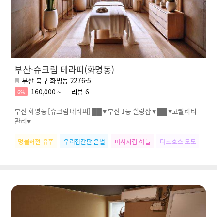
부산-슈크림 테라피(화명동)
부산 북구 화명동 2276-5
160,000 ~
리뷰
6
6%
부산 화명동 [슈크림 테라피] ██ ♥ 부산 1등 힐링샵 ♥ ██ ♥고퀄리티
관리♥
명불허전 유주
우리집간판 은별
마사지갑 하늘
다크호스 모모
SN