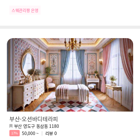
스웨관리짱 은영
부산-오션바디테라피
부산 영도구 동삼동 1180
50,000 ~
리뷰
0
17%