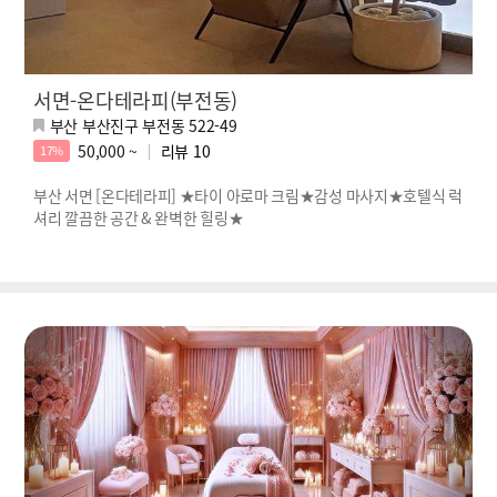
서면-온다테라피(부전동)
부산 부산진구 부전동 522-49
50,000 ~
리뷰
10
17%
부산 서면 [온다테라피] ★타이 아로마 크림★감성 마사지★호텔식 럭
셔리 깔끔한 공간 & 완벽한 힐링★