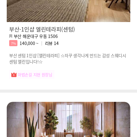
부산-1인샵 엘린테라피(센텀)
부산 해운대구 우동 1506
140,000 ~
리뷰
14
7%
부산 센텀 1인샵 [엘린테라피] ☆자꾸 생각나게 만드는 감성 스웨디시
센텀 엘린입니다!☆
마법손길 지현 원장님