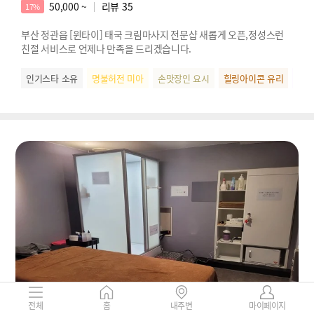
50,000 ~
리뷰
35
17%
부산 정관읍 [윈타이] 태국 크림마사지 전문샵 새롭게 오픈,정성스런
친절 서비스로 언제나 만족을 드리겠습니다.
인기스타 소유
명불허전 미아
손맛장인 요시
힐링아이콘 유리
다크
전체
홈
내주변
마이페이지