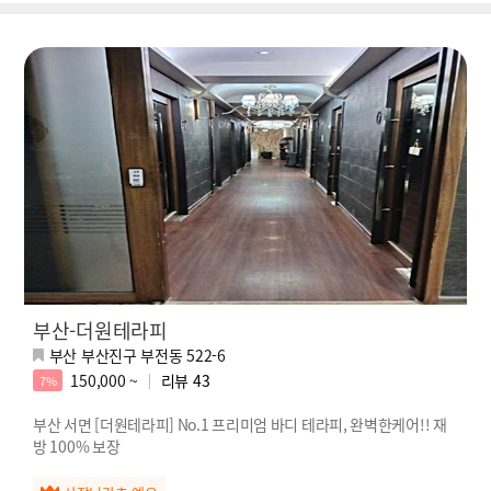
부산-더원테라피
부산 부산진구 부전동 522-6
150,000 ~
리뷰
43
7%
부산 서면 [더원테라피] No.1 프리미엄 바디 테라피, 완벽한케어!! 재
방 100% 보장