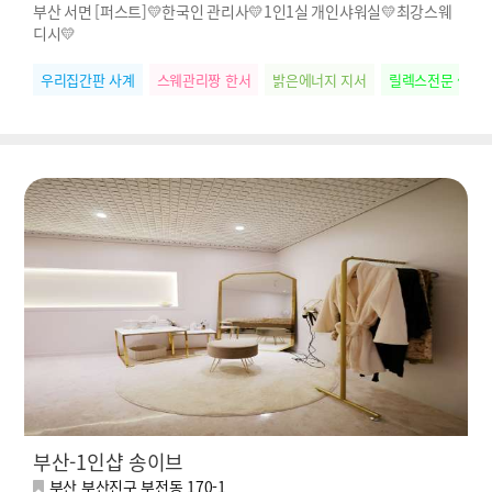
부산 서면 [퍼스트]💛한국인 관리사💛1인1실 개인샤워실💛최강스웨
디시💛
우리집간판 사계
스웨관리짱 한서
밝은에너지 지서
릴렉스전문 썸머
부산-1인샵 송이브
부산 부산진구 부전동 170-1