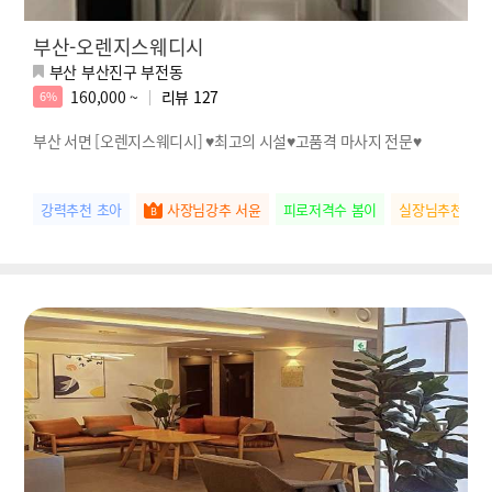
부산-오렌지스웨디시
부산 부산진구 부전동
160,000 ~
리뷰
127
6%
부산 서면 [오렌지스웨디시] ♥최고의 시설♥고품격 마사지 전문♥
강력추천 초아
사장님강추 서윤
피로저격수 봄이
실장님추천 하