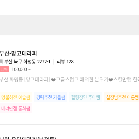
부산-망고테라피
부산 북구 화명동 2272-1
리뷰
128
100,000 ~
10%
부산 화명동 [망고테라피] ❤️고급스럽고 쾌적한 분위기❤️스킬만랩 
명불허전 예슬쌤
강력추천 가을쌤
힐링장인 주아쌤
실장님추천 아름쌤
배려만점 동희쌤