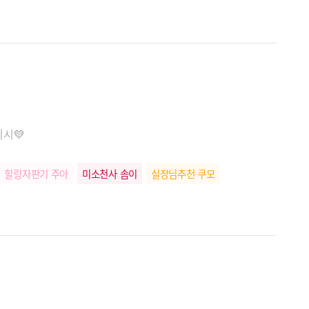
디시💛
힐링자판기 주아
미소천사 솜이
실장님추천 쿠모