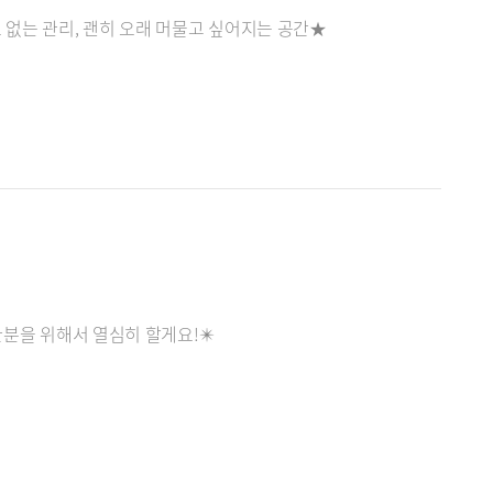
 없는 관리, 괜히 오래 머물고 싶어지는 공간★
한분을 위해서 열심히 할게요!✴️