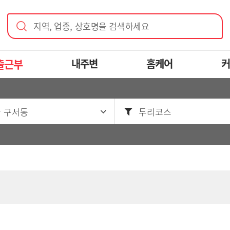
지역, 업종, 상호명을 검색하세요
출근부
내주변
홈케어
커
 구서동
두리코스