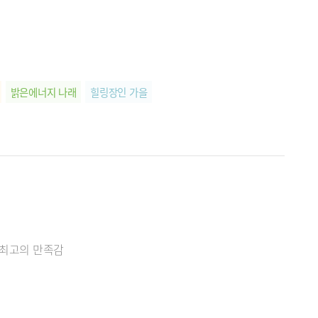
밝은에너지 나래
힐링장인 가을
#최고의 만족감