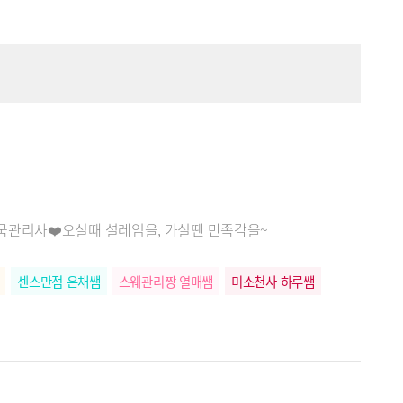
한국관리사❤️오실때 설레임을, 가실땐 만족감을~
센스만점 은채쌤
스웨관리짱 열매쌤
미소천사 하루쌤