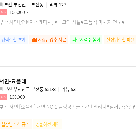
부산 부산진구 부전동
리뷰
127
160,000 ~
6%
부산 서면 [오렌지스웨디시] ♥최고의 시설♥고품격 마사지 전문♥
강력추천 초아
사장님강추 서윤
피로저격수 봄이
실장님추천 하율
서면-요플레
부산 부산진구 부전동 521-8
리뷰
53
160,000 ~
6%
부산 서면 [요플레] 서면 NO.1 힐링공간#한국인 관리사#섬세한 손길
실장님추천 규리
명불허전 세연