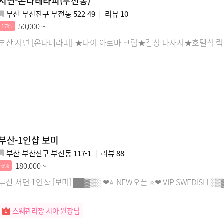
서면-온다테라피(부전동)
부산 부산진구 부전동 522-49
리뷰
10
50,000 ~
17%
부산 서면 [온다테라피] ★타이 아로마 크림★감성 마사지★호텔식 럭
부산-1인샵 보미
부산 부산진구 부전동 117-1
리뷰
88
180,000 ~
6%
부산 서면 1인샵 [보미] ██▓▒░ ❤⭐ NEW오픈 ⭐❤ VIP SWEDISH ░▒
스웨관리짱 시아 원장님