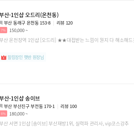
부산-1인샵 오드리(온천동)
부산 동래구 온천동 153-8
리뷰
120
150,000 ~
7%
부산 온천장역 1인샵 [오드리] ★★대접받는 느낌이 뭔지 다 해소
힐링장인 햇반 원장님
부산-1인샵 송이브
부산 부산진구 부전동 170-1
리뷰
100
180,000 ~
6%
부산 서면 1인샵 [송이브] 부산재방1위, 실력파 관리사, vip코스강추