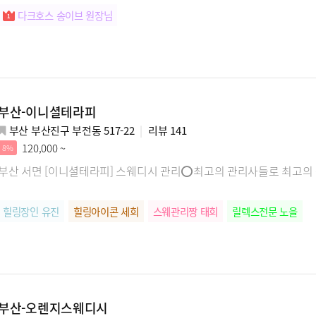
다크호스 송이브 원장님
부산-이니셜테라피
부산 부산진구 부전동 517-22
리뷰
141
120,000 ~
8%
부산 서면 [이니셜테라피] 스웨디시 관리⭕최고의 관리사들로 최고
힐링장인 유진
힐링아이콘 세희
스웨관리짱 태희
릴렉스전문 노을
부산-오렌지스웨디시