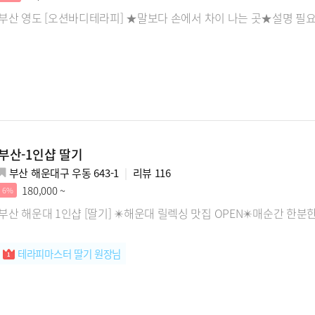
부산 영도 [오션바디테라피] ★말보다 손에서 차이 나는 곳★설명 필요
부산-1인샵 딸기
부산 해운대구 우동 643-1
리뷰
116
180,000 ~
6%
부산 해운대 1인샵 [딸기] ✴️해운대 릴렉싱 맛집 OPEN✴️매순간 한분
테라피마스터 딸기 원장님