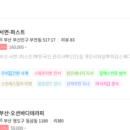
서면-퍼스트
부산 부산진구 부전동 517-17
리뷰
83
160,000 ~
6%
부산 서면 [퍼스트]💛한국인 관리사💛1인1실 개인샤워실💛최강스웨
우리집간판 사계
스웨관리짱 한서
밝은에너지 지서
릴렉스전문 썸머
스트레스킬러 미영
힐링장인 링티
강력추천 두나
마사지갑 춘식
부산-오션바디테라피
부산 영도구 동삼동 1180
리뷰
0
50,000 ~
17%