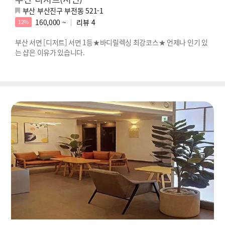
부산 부산진구 부전동 521-1
160,000 ~
리뷰
4
12%
부산 서면 [디저트] 서면 1등★바디릴렉싱 최강코스★ 언제나 인기 있
는 샵은 이유가 있습니다.