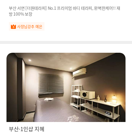
부산 서면 [더원테라피] No.1 프리미엄 바디 테라피, 완벽한케어!! 재
방 100% 보장
사장님강추 예은
부산-1인샵 지혜