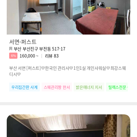
서면-퍼스트
부산 부산진구 부전동 517-17
160,000 ~
리뷰
83
6%
부산 서면 [퍼스트]💛한국인 관리사💛1인1실 개인샤워실💛최강스웨
디시💛
우리집간판 사계
스웨관리짱 한서
밝은에너지 지서
릴렉스전문 썸머