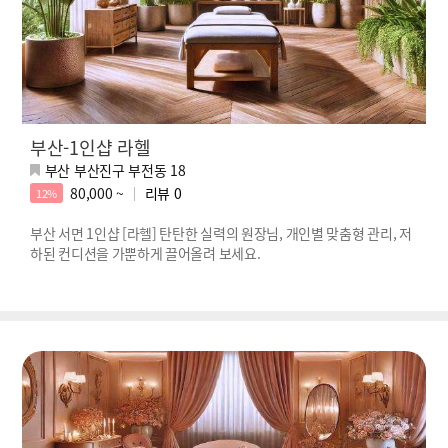
부산-1인샵 라헬
부산 부산진구 부전동 18
80,000 ~
리뷰
0
12%
부산 서면 1인샵 [라헬] 탄탄한 실력의 원장님, 개인별 맞춤형 관리, 저
하된 컨디션을 가뿐하게 끌어올려 보세요.