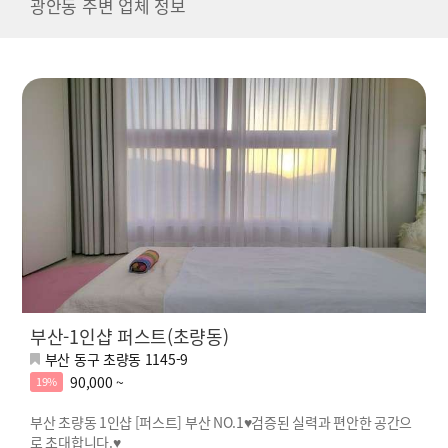
광안동 주변 업체 정보
부산-1인샵 퍼스트(초량동)
부산 동구 초량동 1145-9
90,000 ~
19%
부산 초량동 1인샵 [퍼스트] 부산 NO.1♥검증된 실력과 편안한 공간으
로 초대합니다.♥