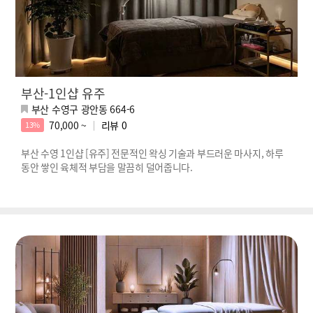
부산-1인샵 유주
부산 수영구 광안동 664-6
70,000 ~
리뷰
0
13%
부산 수영 1인샵 [유주] 전문적인 왁싱 기술과 부드러운 마사지, 하루
동안 쌓인 육체적 부담을 말끔히 덜어줍니다.