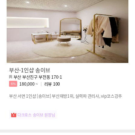
부산-1인샵 송이브
부산 부산진구 부전동 170-1
180,000 ~
리뷰
100
6%
부산 서면 1인샵 [송이브] 부산재방1위, 실력파 관리사, vip코스강추
다크호스 송이브 원장님