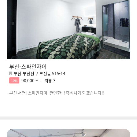
부산-스파인자이
부산 부산진구 부전동 515-14
90,000 ~
리뷰
3
10%
부산 서면 [스파인자이] 편안한~! 휴식처가 되겠습니다!!