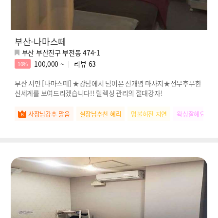
부산-나마스떼
부산 부산진구 부전동 474-1
100,000 ~
리뷰
63
10%
부산 서면 [나마스떼] ★강남에서 넘어온 신개념 마사지★전무후무한
신세계를 보여드리겠습니다!! 릴렉싱 관리의 절대강자!
사장님강추 맑음
실장님추천 혜리
명불허전 지연
왁싱잘해요 청