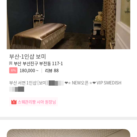
부산-1인샵 보미
부산 부산진구 부전동 117-1
180,000 ~
리뷰
88
6%
부산 서면 1인샵 [보미] ██▓▒░ ❤⭐ NEW오픈 ⭐❤ VIP SWEDISH
░▒▓██
스웨관리짱 시아 원장님