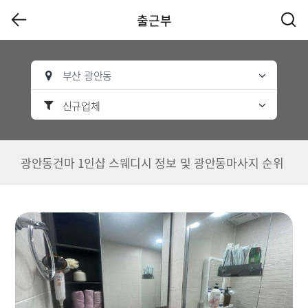
출근부
부산 광안동
신규업체
광안동건마 1인샵 스웨디시 정보 및 광안동마사지 순위