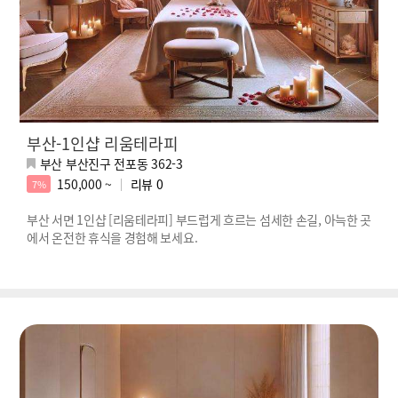
부산-1인샵 리움테라피
부산 부산진구 전포동 362-3
150,000 ~
리뷰
0
7%
부산 서면 1인샵 [리움테라피] 부드럽게 흐르는 섬세한 손길, 아늑한 곳
에서 온전한 휴식을 경험해 보세요.