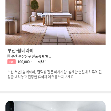
부산-쉼테라피
부산 부산진구 전포동 878-1
100,000 ~
리뷰
1
10%
부산 서면 [쉼테라피] 릴랙싱 전문 마사지샵, 섬세한 손길에 하루의 긴
장을 내려놓고 진정한 휴식과 여유를 느껴보세요