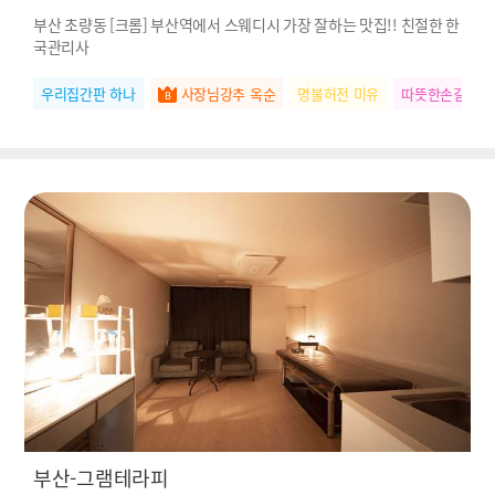
부산 초량동 [크롬] 부산역에서 스웨디시 가장 잘하는 맛집!! 친절한 한
국관리사
우리집간판 하나
사장님강추 옥순
명불허전 미유
따뜻한손길 린
부산-그램테라피