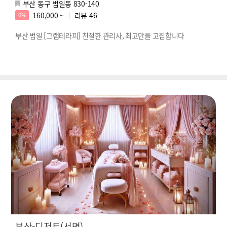
부산 동구 범일동 830-140
160,000 ~
리뷰
46
6%
부산 범일 [그램테라피] 친절한 관리사, 최고만을 고집합니다
부산-디저트(서면)