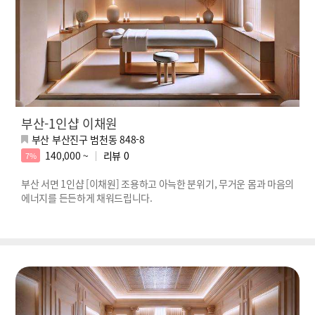
부산-1인샵 이채원
부산 부산진구 범천동 848-8
140,000 ~
리뷰
0
7%
부산 서면 1인샵 [이채원] 조용하고 아늑한 분위기, 무거운 몸과 마음의
에너지를 든든하게 채워드립니다.