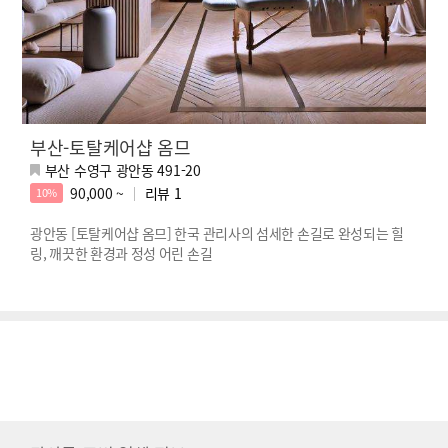
부산-토탈케어샵 옴므
부산 수영구 광안동 491-20
90,000 ~
리뷰
1
10%
광안동 [토탈케어샵 옴므] 한국 관리사의 섬세한 손길로 완성되는 힐
링, 깨끗한 환경과 정성 어린 손길