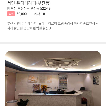
서면-온다테라피(부전동)
부산 부산진구 부전동 522-49
50,000 ~
리뷰
10
17%
부산 서면 [온다테라피] ★타이 아로마 크림★감성 마사지★호텔식 럭
셔리 깔끔한 공간 & 완벽한 힐링★