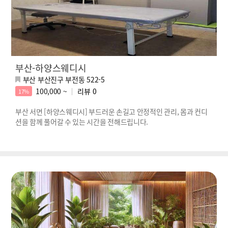
부산-하양스웨디시
부산 부산진구 부전동 522-5
100,000 ~
리뷰
0
17%
부산 서면 [하양스웨디시] 부드러운 손길고 안정적인 관리, 몸과 컨디
션을 함께 풀어갈 수 있는 시간을 전해드립니다.