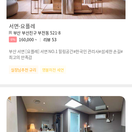
서면-요플레
부산 부산진구 부전동 521-8
160,000 ~
리뷰
53
6%
부산 서면 [요플레] 서면 NO.1 힐링공간#한국인 관리사#섬세한 손길#
최고의 만족감
실장님추천 규리
명불허전 세연