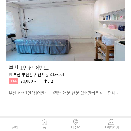
부산-1인샵 어반드
부산 부산진구 전포동 313-101
70,000 ~
리뷰
2
13%
부산 서면 1인샵 [어반드] 고객님 한 분 한 분 맞춤관리를 해 드립니다.
전체
홈
내주변
마이페이지