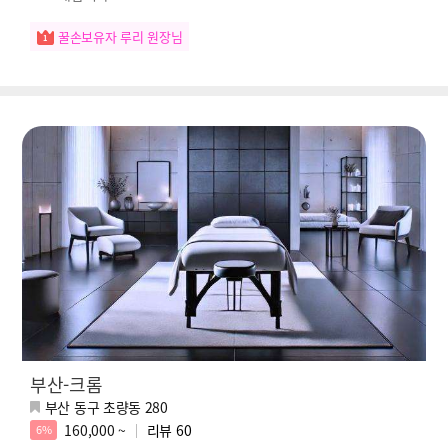
꿀손보유자 루리 원장님
부산-크롬
부산 동구 초량동 280
160,000 ~
리뷰
60
6%