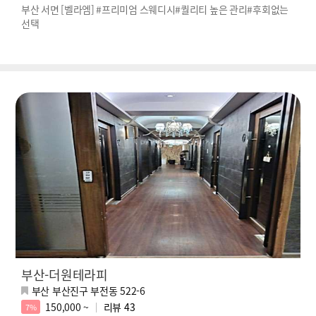
부산 서면 [벨라엠] #프리미엄 스웨디시#퀄리티 높은 관리#후회없는
선택
부산-더원테라피
부산 부산진구 부전동 522-6
150,000 ~
리뷰
43
7%