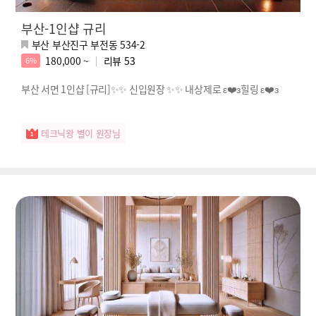
부산-1인샵 규리
부산 부산진구 부전동 534-2
180,000 ~
리뷰
53
6%
부산 서면 1인샵 [규리]✨✨ 신입원장 ✨✨ 내상제로 ε❤️з힐링 ε❤️з
테크닉왕 별이 원장님