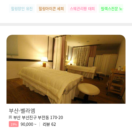
힐링장인 유진
힐링아이콘 세희
스웨관리짱 태희
릴렉스전문 노을
부산-벨라엠
부산 부산진구 부전동 170-20
90,000 ~
리뷰
62
19%