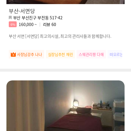
부산-서면당
부산 부산진구 부전동 517-42
160,000 ~
리뷰
60
6%
부산 서면 [서면당] 최고의시설, 최고의 관리사들과 함께합니다.
사장님강추 나나
실장님추천 채린
스웨관리짱 다해
떠오르는별 