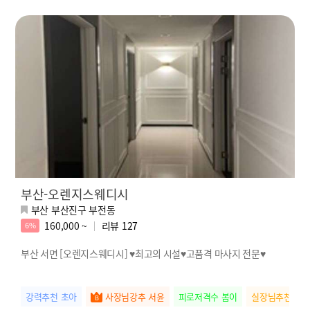
부산-오렌지스웨디시
부산 부산진구 부전동
160,000 ~
리뷰
127
6%
부산 서면 [오렌지스웨디시] ♥최고의 시설♥고품격 마사지 전문♥
강력추천 초아
사장님강추 서윤
피로저격수 봄이
실장님추천 하