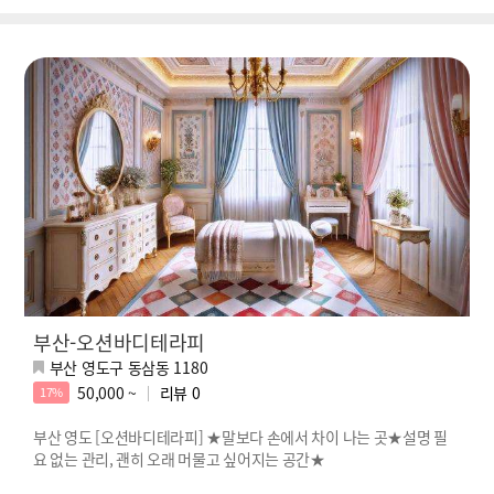
부산-오션바디테라피
부산 영도구 동삼동 1180
50,000 ~
리뷰
0
17%
부산 영도 [오션바디테라피] ★말보다 손에서 차이 나는 곳★설명 필
요 없는 관리, 괜히 오래 머물고 싶어지는 공간★