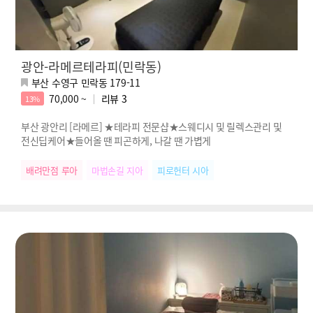
광안-라메르테라피(민락동)
부산 수영구 민락동 179-11
70,000 ~
리뷰
3
13%
부산 광안리 [라메르] ★테라피 전문샵★스웨디시 및 릴렉스관리 및
전신딥케어★들어올 땐 피곤하게, 나갈 땐 가볍게
배려만점 루아
마법손길 지아
피로헌터 시아