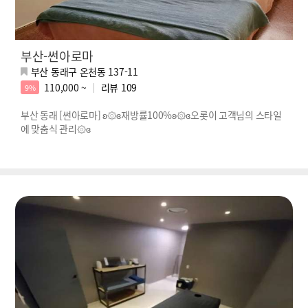
부산-썬아로마
부산 동래구 온천동 137-11
110,000 ~
리뷰
109
9%
부산 동래 [썬아로마] ʚ۞ɞ재방률100%ʚ۞ɞ오롯이 고객님의 스타일
에 맞춤식 관리۞ɞ