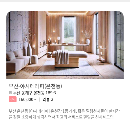
부산-야시테라피(온천동)
부산 동래구 온천동 189-3
160,000 ~
리뷰
3
6%
부산 온천동 [야시테라피] 온천장 1등가게, 젊은 힐링천사들이 한시간
을 정말 소중하게 생각하면서 최고의 서비스로 힐링을 선사해드립니
다!!!