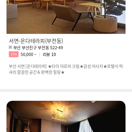
서면-온다테라피(부전동)
부산 부산진구 부전동 522-49
50,000 ~
리뷰
10
17%
부산 서면 [온다테라피] ★타이 아로마 크림★감성 마사지★호텔식 럭
셔리 깔끔한 공간 & 완벽한 힐링★