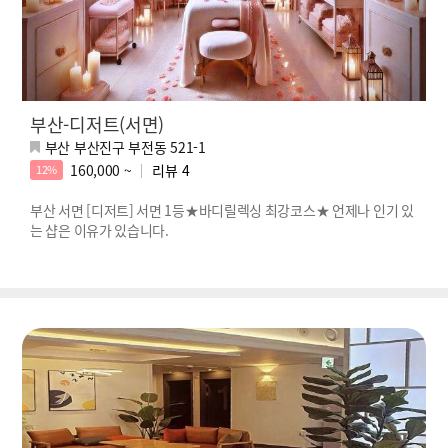
부산-디저트(서면)
부산 부산진구 부전동 521-1
160,000 ~
리뷰
4
12%
부산 서면 [디저트] 서면 1등★바디릴렉싱 최강코스★ 언제나 인기 있
는 샵은 이유가 있습니다.