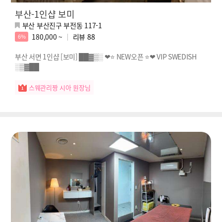
부산-1인샵 보미
부산 부산진구 부전동 117-1
180,000 ~
리뷰
88
6%
부산 서면 1인샵 [보미] ██▓▒░ ❤⭐ NEW오픈 ⭐❤ VIP SWEDISH
░▒▓██
스웨관리짱 시아 원장님