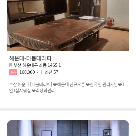
해운대-더봄테라피
부산 해운대구 좌동 1465-1
160,000 ~
리뷰
57
6%
부산 해운대 [더봄테라피] ❤️해운대 신규오픈 ❤️한국인 관리사님❤️1
인1실샤워실 ❤️최상의관리