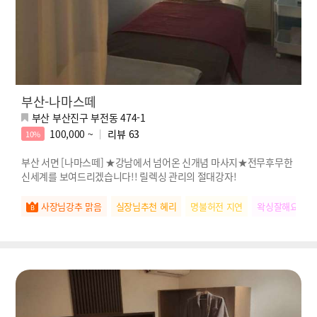
부산-나마스떼
부산 부산진구 부전동 474-1
100,000 ~
리뷰
63
10%
부산 서면 [나마스떼] ★강남에서 넘어온 신개념 마사지★전무후무한
신세계를 보여드리겠습니다!! 릴렉싱 관리의 절대강자!
사장님강추 맑음
실장님추천 혜리
명불허전 지연
왁싱잘해요 청