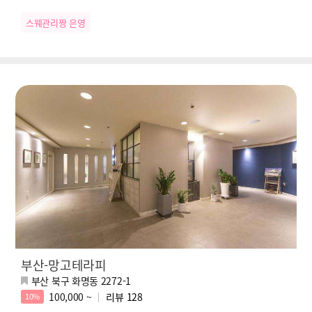
스웨관리짱 은영
부산-망고테라피
부산 북구 화명동 2272-1
100,000 ~
리뷰
128
10%