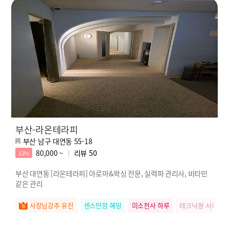
부산-라온테라피
부산 남구 대연동 55-18
80,000 ~
리뷰
50
12%
부산 대연동 [라온테라피] 아로마&왁싱 전문, 실력파 관리사, 비타민
같은 관리
사장님강추 유진
센스만점 혜밍
미소천사 하루
테크닉왕 서희