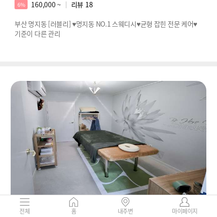
160,000 ~
리뷰
18
6%
부산 명지동 [러블리] ♥명지동 NO.1 스웨디시♥균형 잡힌 전문 케어♥
기준이 다른 관리
부산-1인샵 할리스샵(용호동)
전체
홈
내주변
마이페이지