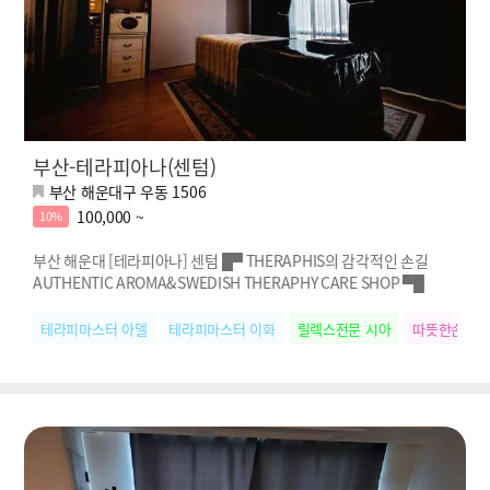
부산-테라피아나(센텀)
부산 해운대구 우동 1506
100,000 ~
10%
부산 해운대 [테라피아나] 센텀 █▀ THERAPHIS의 감각적인 손길
AUTHENTIC AROMA&SWEDISH THERAPHY CARE SHOP ▀█
테라피마스터 아델
테라피마스터 이화
릴렉스전문 시아
따뜻한손길 