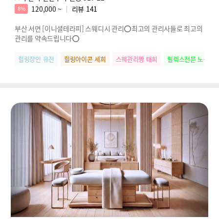
120,000 ~
리뷰
141
8%
부산 서면 [이니셜테라피] 스웨디시 관리⭕최고의 관리사들로 최고의
관리를 약속드립니다⭕
힐링장인 유진
힐링아이콘 세희
스웨관리짱 태희
릴렉스전문 노을