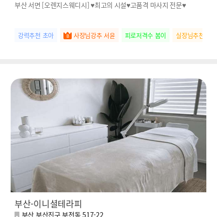
부산 서면 [오렌지스웨디시] ♥최고의 시설♥고품격 마사지 전문♥
강력추천 초아
사장님강추 서윤
피로저격수 봄이
실장님추천 하
부산-이니셜테라피
부산 부산진구 부전동 517-22