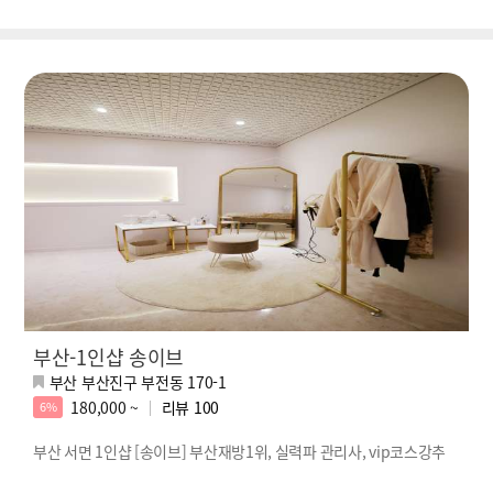
부산-1인샵 송이브
부산 부산진구 부전동 170-1
180,000 ~
리뷰
100
6%
부산 서면 1인샵 [송이브] 부산재방1위, 실력파 관리사, vip코스강추