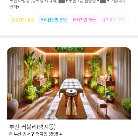
부산 화명동 [슈크림 테라피] ██ ♥ 부산 1등 힐링샵 ♥ ██ ♥고퀄리티
관리♥
명불허전 유주
우리집간판 은별
마사지갑 하늘
다크호스 모모
SN
부산-러블리(명지동)
부산 강서구 명지동 3598-4