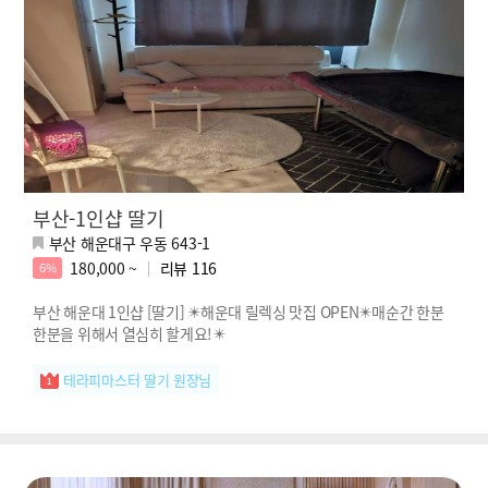
부산-1인샵 딸기
부산 해운대구 우동 643-1
180,000 ~
리뷰
116
6%
부산 해운대 1인샵 [딸기] ✴️해운대 릴렉싱 맛집 OPEN✴️매순간 한분
한분을 위해서 열심히 할게요!✴️
테라피마스터 딸기 원장님