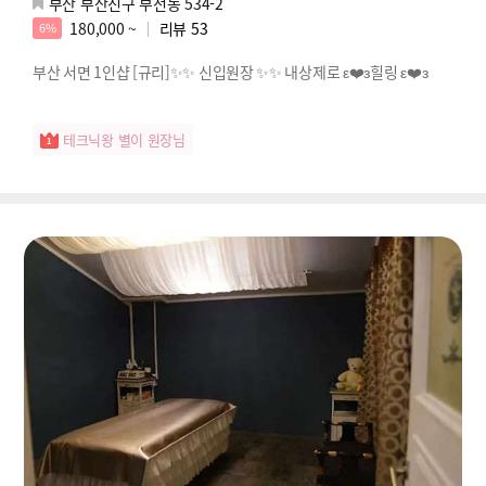
부산 부산진구 부전동 534-2
180,000 ~
리뷰
53
6%
부산 서면 1인샵 [규리]✨✨ 신입원장 ✨✨ 내상제로 ε❤️з힐링 ε❤️з
테크닉왕 별이 원장님