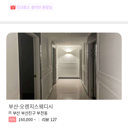
다크호스 송이브 원장님
부산-오렌지스웨디시
부산 부산진구 부전동
160,000 ~
리뷰
127
6%