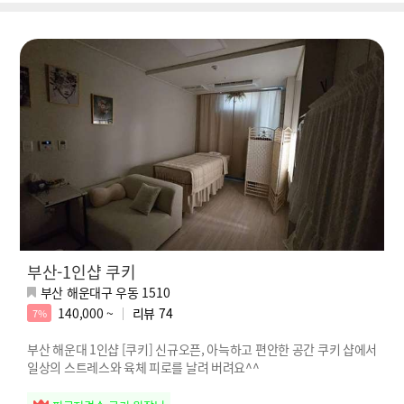
부산-1인샵 쿠키
부산 해운대구 우동 1510
140,000 ~
리뷰
74
7%
부산 해운대 1인샵 [쿠키] 신규오픈, 아늑하고 편안한 공간 쿠키 샵에서
일상의 스트레스와 육체 피로를 날려 버려요^^