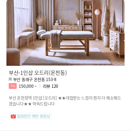
부산-1인샵 오드리(온천동)
부산 동래구 온천동 153-8
150,000 ~
리뷰
120
7%
부산 온천장역 1인샵 [오드리] ★★대접받는 느낌이 뭔지 다 해소해드
겠습니다★★ 약속드립니다
힐링장인 햇반 원장님