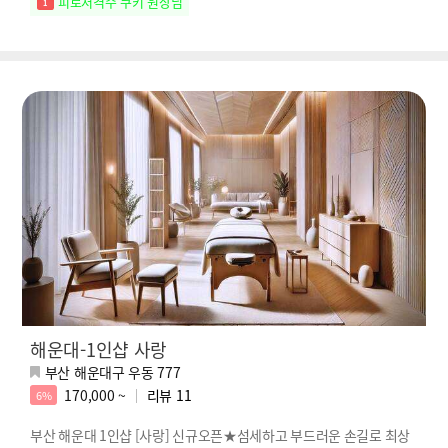
피로저격수 쿠키 원장님
해운대-1인샵 사랑
부산 해운대구 우동 777
170,000 ~
리뷰
11
6%
부산 해운대 1인샵 [사랑] 신규오픈★섬세하고 부드러운 손길로 최상