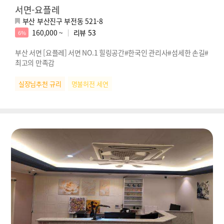
서면-요플레
부산 부산진구 부전동 521-8
160,000 ~
리뷰
53
6%
부산 서면 [요플레] 서면 NO.1 힐링공간#한국인 관리사#섬세한 손길#
최고의 만족감
실장님추천 규리
명불허전 세연