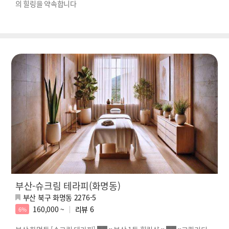
의 힐링을 약속합니다
부산-슈크림 테라피(화명동)
부산 북구 화명동 2276-5
160,000 ~
리뷰
6
6%