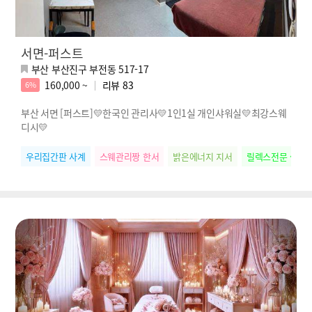
서면-퍼스트
부산 부산진구 부전동 517-17
160,000 ~
리뷰
83
6%
부산 서면 [퍼스트]💛한국인 관리사💛1인1실 개인샤워실💛최강스웨
디시💛
우리집간판 사계
스웨관리짱 한서
밝은에너지 지서
릴렉스전문 썸머