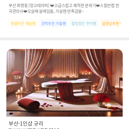
부산 화명동 [망고테라피] ❤️고급스럽고 쾌적한 분위기❤️스킬만랩 한
국관리사❤️오실때 설레임을, 가실땐 만족감을~
명불허전 예슬쌤
강력추천 가을쌤
힐링장인 주아쌤
실장님추천 아름
부산-1인샵 규리