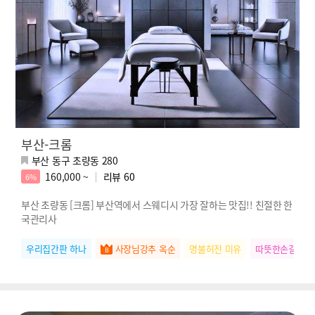
부산-크롬
부산 동구 초량동 280
160,000 ~
리뷰
60
6%
부산 초량동 [크롬] 부산역에서 스웨디시 가장 잘하는 맛집!! 친절한 한
국관리사
우리집간판 하나
사장님강추 옥순
명불허전 미유
따뜻한손길 린