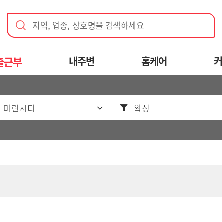
지역, 업종, 상호명을 검색하세요
출근부
내주변
홈케어
커
 마린시티
왁싱