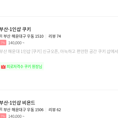
부산-1인샵 쿠키
부산 해운대구 우동 1510
리뷰
74
140,000 ~
7%
부산 해운대 1인샵 [쿠키] 신규오픈, 아늑하고 편안한 공간 쿠키 샵에
피로저격수 쿠키 원장님
부산-1인샵 비욘드
부산 해운대구 우동 1506
리뷰
62
140,000 ~
7%