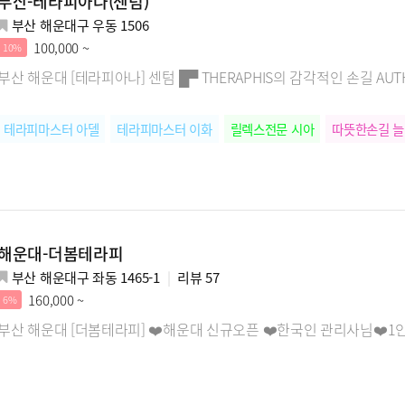
부산-테라피아나(센텀)
부산 해운대구 우동 1506
100,000 ~
10%
부산 해운대 [테라피아나] 센텀 █▀ THERAPHIS의 감각적인 손길 AUTHEN
테라피마스터 아델
테라피마스터 이화
릴렉스전문 시아
따뜻한손길 
해운대-더봄테라피
부산 해운대구 좌동 1465-1
리뷰
57
160,000 ~
6%
부산 해운대 [더봄테라피] ❤️해운대 신규오픈 ❤️한국인 관리사님❤️