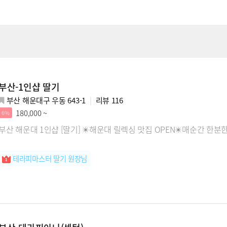
부산-1인샵 딸기
부산 해운대구 우동 643-1
리뷰
116
180,000 ~
6%
부산 해운대 1인샵 [딸기] ✴️해운대 릴렉싱 맛집 OPEN✴️매순간 한분
테라피마스터 딸기 원장님