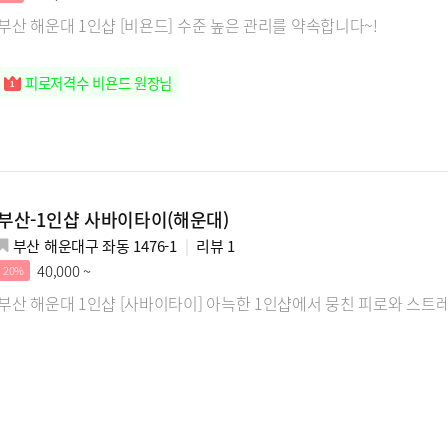
부산 해운대 1인샵 [비욘드] 수준 높은 관리를 약속합니다~!
피로저격수 비욘드 원장님
부산-1인샵 사바이타이(해운대)
부산 해운대구 좌동 1476-1
리뷰
1
40,000 ~
20%
부산 해운대 1인샵 [사바이타이] 아늑한 1인샵에서 뭉친 피로와 스트레