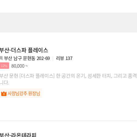
부산-더스파 플레이스
부산 남구 문현동 202-69
리뷰
137
80,000 ~
12%
부산 문현 [더스파 플레이스] 한 공간의 온기, 섬세한 터치, 그리고 
니다.
사장님강추 원장님
부산-라온테라피