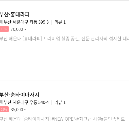
부산-홍테라피
부산 해운대구 좌동 395-3
리뷰
1
70,000 ~
13%
부산 해운대 [홍테라피] 프리미엄 힐링 공간, 전문 관리사의 섬세한 
부산-숨타이마사지
부산 해운대구 우동 540-4
리뷰
1
35,000 ~
23%
부산 해운대 [숨타이마사지] #NEW OPEN#최고급 시설#불만족제로