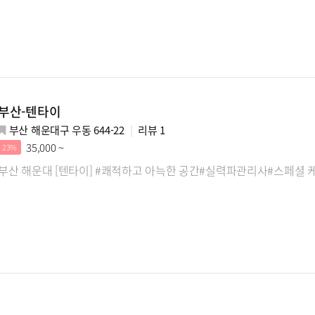
부산-텐타이
부산 해운대구 우동 644-22
리뷰
1
35,000 ~
23%
부산 해운대 [텐타이] #쾌적하고 아늑한 공간#실력파관리사#스페셜 