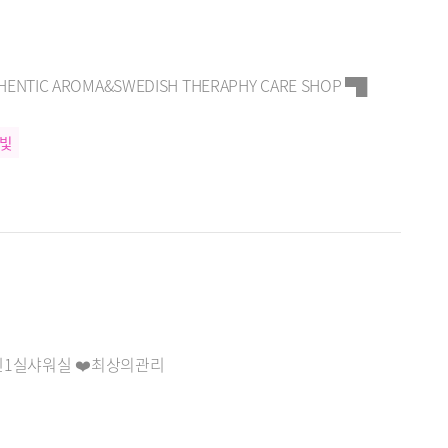
TIC AROMA&SWEDISH THERAPHY CARE SHOP ▀█
늘빛
1인1실샤워실 ❤️최상의관리