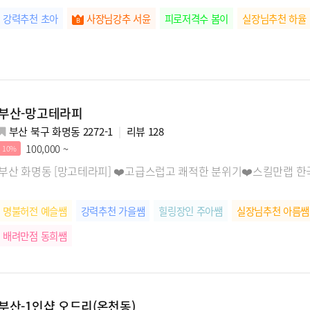
강력추천 초아
사장님강추 서윤
피로저격수 봄이
실장님추천 하율
부산-망고테라피
부산 북구 화명동 2272-1
리뷰
128
100,000 ~
10%
부산 화명동 [망고테라피] ❤️고급스럽고 쾌적한 분위기❤️스킬만랩 
명불허전 예슬쌤
강력추천 가을쌤
힐링장인 주아쌤
실장님추천 아름쌤
배려만점 동희쌤
부산-1인샵 오드리(온천동)