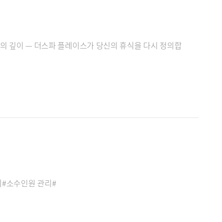
품격의 깊이 — 더스파 플레이스가 당신의 휴식을 다시 정의합
피#소수인원 관리#