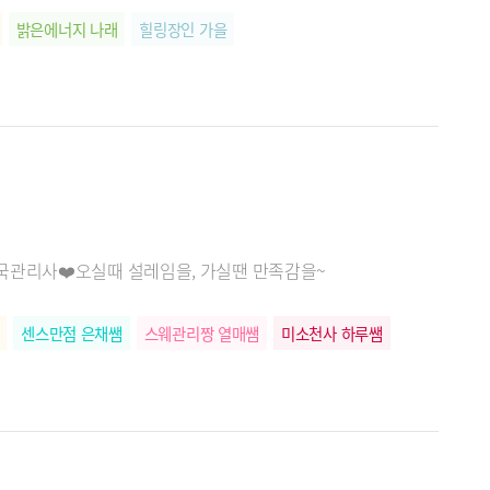
밝은에너지 나래
힐링장인 가을
한국관리사❤️오실때 설레임을, 가실땐 만족감을~
센스만점 은채쌤
스웨관리짱 열매쌤
미소천사 하루쌤