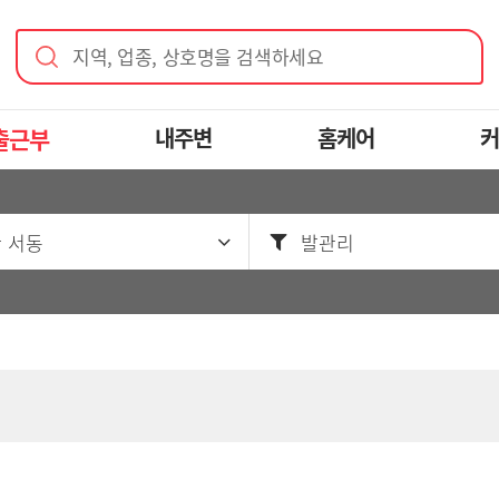
지역, 업종, 상호명을 검색하세요
출근부
내주변
홈케어
커
 서동
발관리