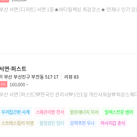
부산 서면 [디저트] 서면 1등★바디릴렉싱 최강코스★ 언제나 인기 있
서면-퍼스트
부산 부산진구 부전동 517-17
리뷰
83
160,000 ~
6%
부산 서면 [퍼스트]💛한국인 관리사💛1인1실 개인샤워실💛최강스웨
우리집간판 사계
스웨관리짱 한서
밝은에너지 지서
릴렉스전문 썸머
스트레스킬러 미영
힐링장인 링티
강력추천 두나
마사지갑 춘식