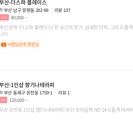
부산-더스파 플레이스
부산 남구 문현동 202-69
리뷰
137
80,000 ~
12%
부산 문현 [더스파 플레이스] 한 공간의 온기, 섬세한 터치, 그리고 
니다.
사장님강추 원장님
부산-1인샵 향기나테라피
부산 동래구 온천동 1750-1
리뷰
1
120,000 ~
8%
부산 온천동 1인샵 [향기나테라피] 부산 관리실력 NO.1#고품격 테라