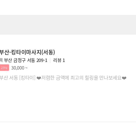
부산-킹타이마사지(서동)
부산 금정구 서동 209-1
리뷰
1
30,000 ~
25%
부산 서동 [킹타이] ❤️저렴한 금액에 최고의 힐링을 만나보세요❤️