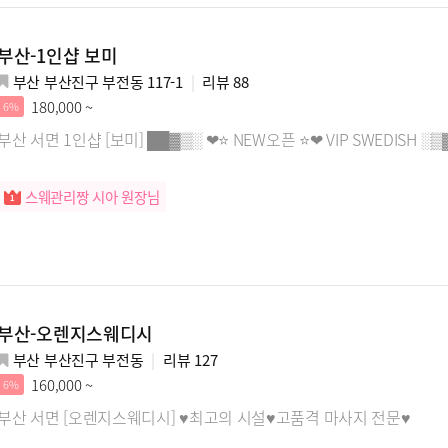
부산-1인샵 보미
부산 부산진구 부전동 117-1
리뷰
88
180,000 ~
6%
부산 서면 1인샵 [보미] ██▓▒░ ❤⭐ NEW오픈 ⭐❤ VIP SWEDISH ░▒
스웨관리짱 시아 원장님
부산-오렌지스웨디시
부산 부산진구 부전동
리뷰
127
160,000 ~
6%
부산 서면 [오렌지스웨디시] ♥최고의 시설♥고품격 마사지 전문♥