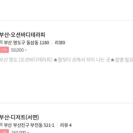
부산-오션바디테라피
부산 영도구 동삼동 1180
리뷰
0
50,000 ~
17%
부산 영도 [오션바디테라피] ★말보다 손에서 차이 나는 곳★설명 필요
부산-디저트(서면)
부산 부산진구 부전동 521-1
리뷰
4
160,000 ~
12%