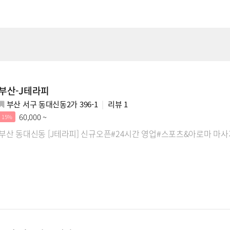
부산-J테라피
부산 서구 동대신동2가 396-1
리뷰
1
60,000 ~
15%
부산 동대신동 [J테라피] 신규오픈#24시간 영업#스포츠&아로마 마