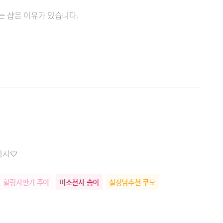
는 샵은 이유가 있습니다.
디시💛
힐링자판기 주아
미소천사 솜이
실장님추천 쿠모