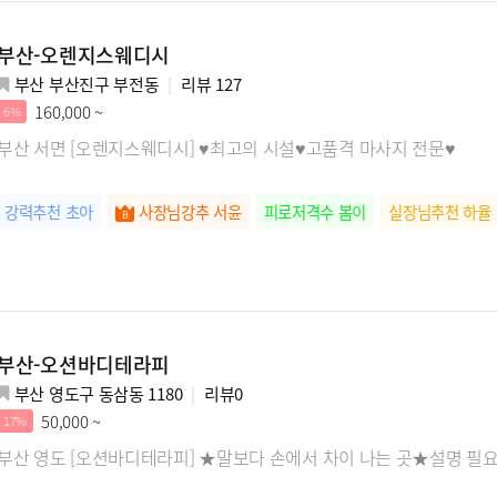
부산-오렌지스웨디시
부산 부산진구 부전동
리뷰
127
160,000 ~
6%
부산 서면 [오렌지스웨디시] ♥최고의 시설♥고품격 마사지 전문♥
강력추천 초아
사장님강추 서윤
피로저격수 봄이
실장님추천 하율
부산-오션바디테라피
부산 영도구 동삼동 1180
리뷰
0
50,000 ~
17%
부산 영도 [오션바디테라피] ★말보다 손에서 차이 나는 곳★설명 필요