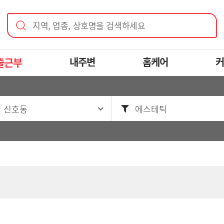
지역, 업종, 상호명을 검색하세요
출근부
내주변
홈케어
커
 신호동
에스테틱