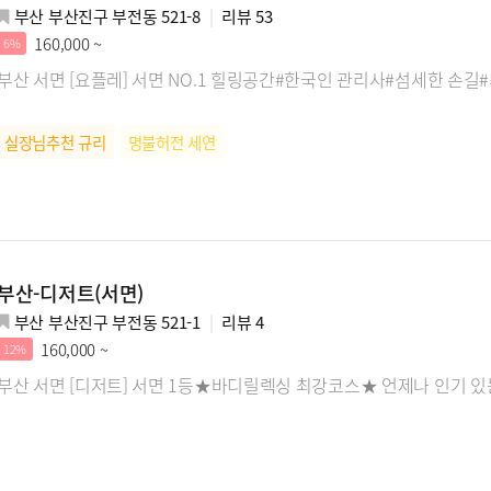
부산 부산진구 부전동 521-8
리뷰
53
160,000 ~
6%
부산 서면 [요플레] 서면 NO.1 힐링공간#한국인 관리사#섬세한 손길
실장님추천 규리
명불허전 세연
부산-디저트(서면)
부산 부산진구 부전동 521-1
리뷰
4
160,000 ~
12%
부산 서면 [디저트] 서면 1등★바디릴렉싱 최강코스★ 언제나 인기 있