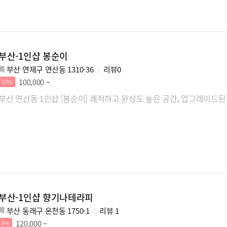
부산-1인샵 봉순이
부산 연제구 연산동 1310-36
리뷰
0
100,000 ~
10%
부산 연산동 1인샵 [봉순이] 쾌적하고 완성도 높은 공간, 업그레이드된
부산-1인샵 향기나테라피
부산 동래구 온천동 1750-1
리뷰
1
120,000 ~
8%