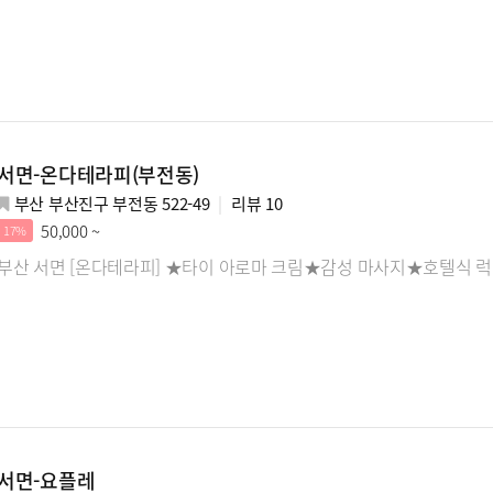
서면-온다테라피(부전동)
부산 부산진구 부전동 522-49
리뷰
10
50,000 ~
17%
부산 서면 [온다테라피] ★타이 아로마 크림★감성 마사지★호텔식 럭
서면-요플레