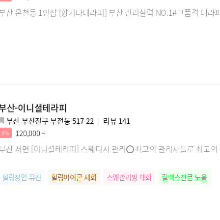
부산 온천동 1인샵 [향기나테라피] 부산 관리실력 NO.1#고품격 테라
부산-이니셜테라피
부산 부산진구 부전동 517-22
리뷰
141
120,000 ~
8%
부산 서면 [이니셜테라피] 스웨디시 관리⭕최고의 관리사들로 최고
힐링장인 유진
힐링아이콘 세희
스웨관리짱 태희
릴렉스전문 노을