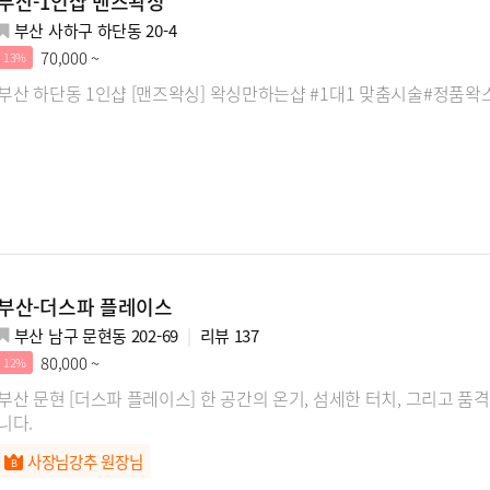
부산-1인샵 맨즈왁싱
부산 사하구 하단동 20-4
70,000 ~
13%
부산 하단동 1인샵 [맨즈왁싱] 왁싱만하는샵 #1대1 맞춤시술#정품왁
부산-더스파 플레이스
부산 남구 문현동 202-69
리뷰
137
80,000 ~
12%
부산 문현 [더스파 플레이스] 한 공간의 온기, 섬세한 터치, 그리고 
니다.
사장님강추 원장님