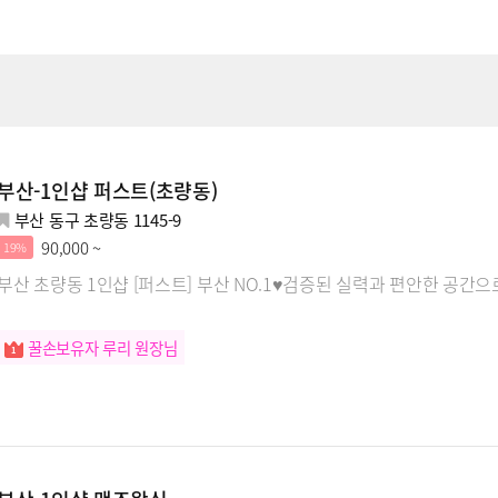
부산-1인샵 퍼스트(초량동)
부산 동구 초량동 1145-9
90,000 ~
19%
부산 초량동 1인샵 [퍼스트] 부산 NO.1♥검증된 실력과 편안한 공간으
꿀손보유자 루리 원장님