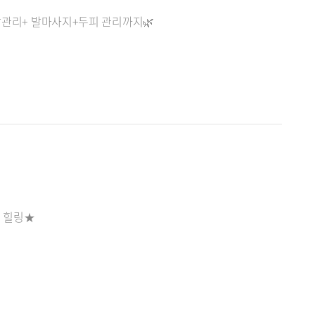
손발관리+ 발마사지+두피 관리까지🌿
웨디시 힐링★