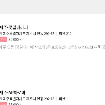
제주-꽃길테라피
제주특별자치도 제주시 연동 291-68
리뷰
211
80,000 ~
12%
제주 연동 [꽃길테라피] 💙스웨&림프순환관리&왁싱💙 new 🌼🌸💐 꽃
제주-AP아로마
제주특별자치도 제주시 연동 292-18
리뷰
1
35,000 ~
23%