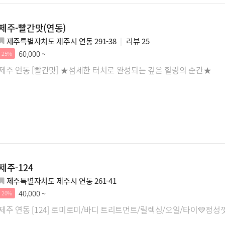
제주-빨간맛(연동)
제주특별자치도 제주시 연동 291-38
리뷰
25
60,000 ~
25%
제주 연동 [빨간맛] ★섬세한 터치로 완성되는 깊은 힐링의 순간★
제주-124
제주특별자치도 제주시 연동 261-41
40,000 ~
20%
제주 연동 [124] 로미로미/바디 트리트먼트/릴렉싱/오일/타이💛정