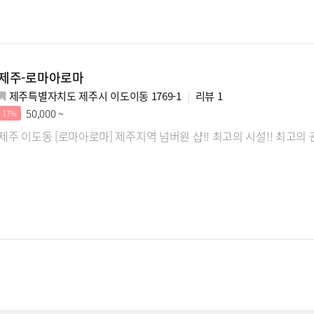
제주-로마아로마
제주특별자치도 제주시 이도이동 1769-1
리뷰
1
50,000 ~
17%
제주 이도동 [로마아로마] 제주지역 넘버원 샵!! 최고의 시설!! 최고의 관