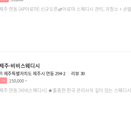
제주 연동 [AP아로마] 신규오픈🌿아로마 스웨디시 관리, 귀청소 + 
제주-비비스웨디시
제주특별자치도 제주시 연동 294-2
리뷰
30
150,000 ~
7%
제주 연동 [비비스웨디시] ★출중한 한국 관리사의 깊이 있는 스