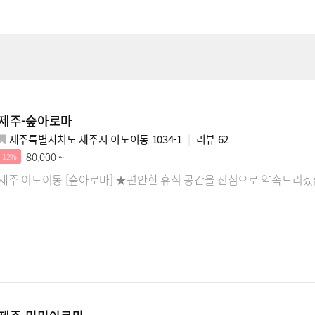
제주-숲아로마
제주특별자치도 제주시 이도이동 1034-1
리뷰
62
80,000 ~
12%
제주 이도이동 [숲아로마] ★편안한 휴식 공간을 진심으로 약속드리겠