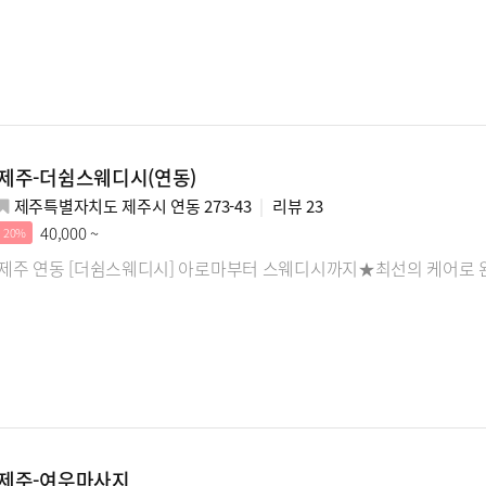
제주-더쉼스웨디시(연동)
제주특별자치도 제주시 연동 273-43
리뷰
23
40,000 ~
20%
제주 연동 [더쉼스웨디시] 아로마부터 스웨디시까지★최선의 케어로 
제주-여우마사지