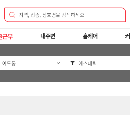
지역, 업종, 상호명을 검색하세요
출근부
내주변
홈케어
커
 이도동
에스테틱