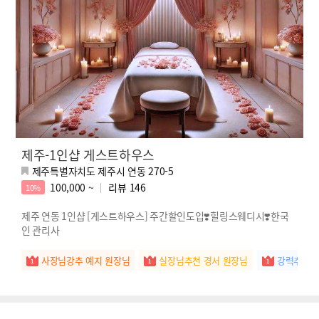
제주-1인샵 게스트하우스
제주특별자치도 제주시 연동 270-5
100,000 ~
리뷰
146
10%
제주 연동 1인샵 [게스트하우스] 주간할인도입❣️힐링스웨디시❣️한국
인 관리사
사장님강추 예지 원장님
실장님추천 경서 원장님
강력추천 