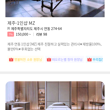
제주-1인샵 MZ
제주특별자치도 제주시 연동 274-64
150,000 ~
리뷰
98
7%
제주 연동 1인샵 [MZ] 제주 친절하고 실력있는 관리사♥ 재방율100%,
불만0%♥ 후회없는 선택
명불허전 소유 원장님
떠오르는별 청아 원장님
우리집간판 