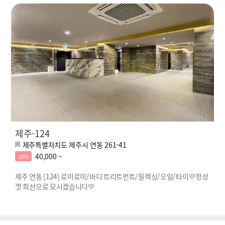
제주-124
제주특별자치도 제주시 연동 261-41
40,000 ~
20%
제주 연동 [124] 로미로미/바디 트리트먼트/릴렉싱/오일/타이💛정성
껏 최선으로 모시겠습니다💛