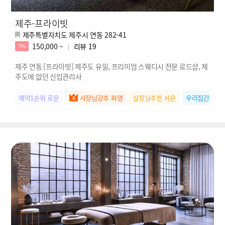
제주-프라이빗
제주특별자치도 제주시 연동 282-41
150,000 ~
리뷰
19
7%
제주 연동 [프라이빗] 제주도 유일, 프리미엄 스웨디시 전문 로드샵, 제
주도에 없던 신입관리사
예약1순위 로운
사장님강추 화영
실장님추천 서윤
우리집간판 수