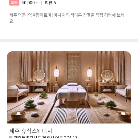
40,000 ~
리뷰
5
20%
제주 연동 [엄블랑아로마] 마사지의 색다른 참맛을 직접 경험해 보세
요.
제주-휴식스웨디시
제주특별자치도 제주시 연동 274-17