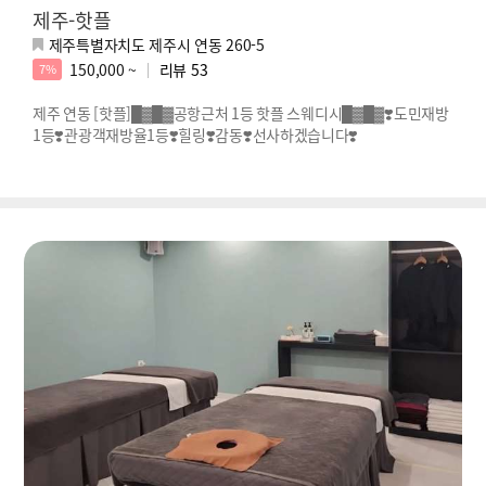
제주-핫플
제주특별자치도 제주시 연동 260-5
150,000 ~
리뷰
53
7%
제주 연동 [핫플]█▓█▓공항근처 1등 핫플 스웨디시█▓█▓❣️도민재방
1등❣️관광객재방율1등❣️힐링❣️감동❣️선사하겠습니다❣️