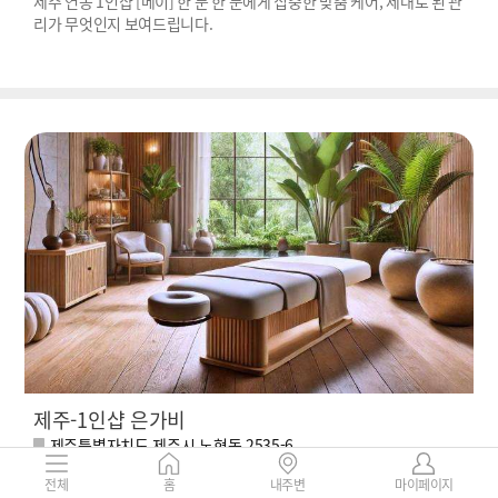
제주 연동 1인샵 [메이] 한 분 한 분에게 집중한 맞춤 케어, 제대로 된 관
리가 무엇인지 보여드립니다.
제주-1인샵 은가비
제주특별자치도 제주시 노형동 2535-6
100,000 ~
리뷰
0
10%
전체
홈
내주변
마이페이지