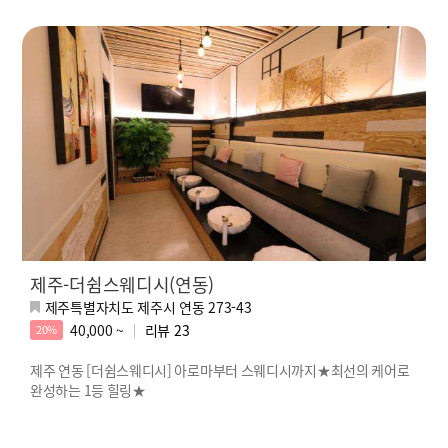
제주-더쉼스웨디시(연동)
제주특별자치도 제주시 연동 273-43
40,000 ~
리뷰
23
20%
제주 연동 [더쉼스웨디시] 아로마부터 스웨디시까지★최선의 케어로
완성하는 1등 힐링★