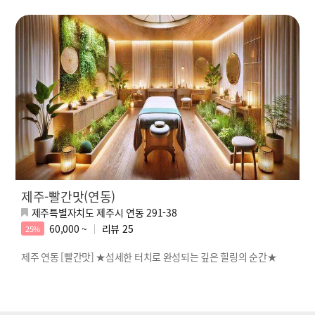
제주-빨간맛(연동)
제주특별자치도 제주시 연동 291-38
60,000 ~
리뷰
25
25%
제주 연동 [빨간맛] ★섬세한 터치로 완성되는 깊은 힐링의 순간★