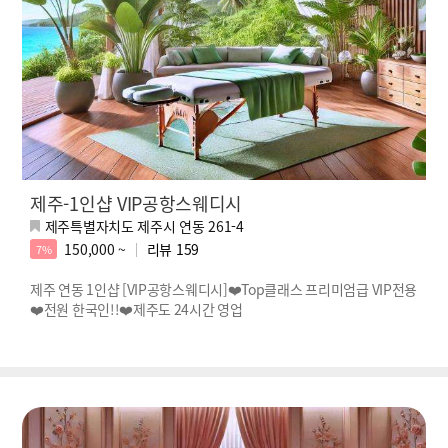
제주-1인샵 VIP공항스웨디시
제주특별자치도 제주시 연동 261-4
150,000 ~
리뷰
159
7%
제주 연동 1인샵 [VIP공항스웨디시]❤️Top클래스 프리미엄급 VIP전용
❤️전원 한국인!!❤️제주도 24시간 영업