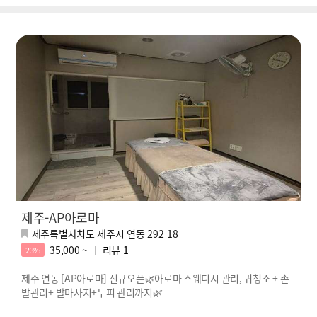
제주-AP아로마
제주특별자치도 제주시 연동 292-18
35,000 ~
리뷰
1
23%
제주 연동 [AP아로마] 신규오픈🌿아로마 스웨디시 관리, 귀청소 + 손
발관리+ 발마사지+두피 관리까지🌿