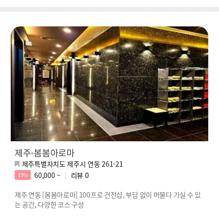
제주-봄봄아로마
제주특별자치도 제주시 연동 261-21
60,000 ~
리뷰
0
15%
제주 연동 [봄봄아로마] 100프로 건전샵, 부담 없이 머물다 가실 수 있
는 공간, 다양한 코스 구성