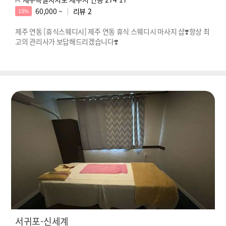
60,000 ~
리뷰
2
15%
제주 연동 [휴식스웨디시] 제주 연동 휴식 스웨디시 마사지 샵❣️항상 최
고의 관리사가 보답해드리겠습니다❣️
서귀포-신세계