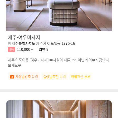
제주-여우마사지
제주특별자치도 제주시 이도일동 1775-16
110,000 ~
리뷰
9
9%
제주 이도이동 [여우마사지] ❤️차원이 다른 프라이빗 케어❤️지금만나
보세요❤️
사장님강추 유리
실장님추천 나리
명불허전 루루