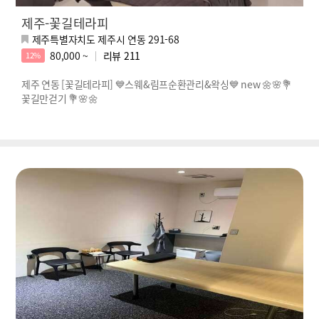
제주-꽃길테라피
제주특별자치도 제주시 연동 291-68
80,000 ~
리뷰
211
12%
제주 연동 [꽃길테라피] 💙스웨&림프순환관리&왁싱💙 new 🌼🌸💐
꽃길만걷기 💐🌸🌼