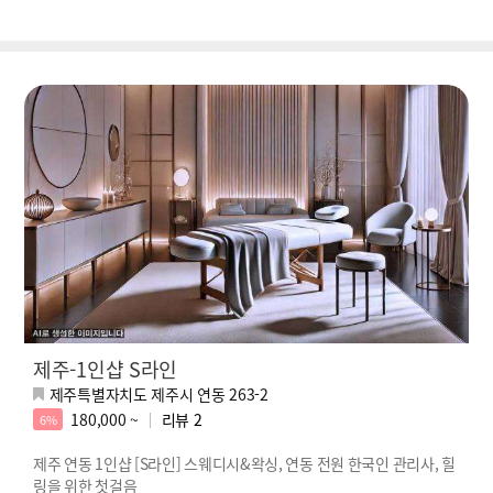
제주-1인샵 S라인
제주특별자치도 제주시 연동 263-2
180,000 ~
리뷰
2
6%
제주 연동 1인샵 [S라인] 스웨디시&왁싱, 연동 전원 한국인 관리사, 힐
링을 위한 첫걸음