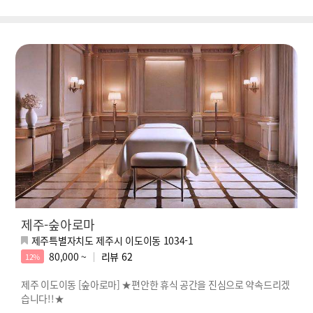
제주-숲아로마
제주특별자치도 제주시 이도이동 1034-1
80,000 ~
리뷰
62
12%
제주 이도이동 [숲아로마] ★편안한 휴식 공간을 진심으로 약속드리겠
습니다!!★