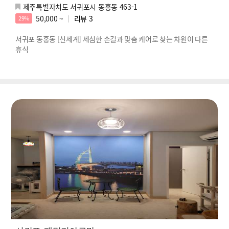
제주특별자치도 서귀포시 동홍동 463-1
50,000 ~
리뷰
3
29%
서귀포 동홍동 [신세계] 세심한 손길과 맞춤 케어로 찾는 차원이 다른
휴식