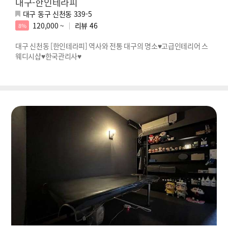
대구-한인테라피
대구 동구 신천동 339-5
120,000 ~
리뷰
46
8%
대구 신천동 [한인테라피] 역사와 전통 대구의 명소♥고급인테리어 스
웨디시샵♥한국관리사♥