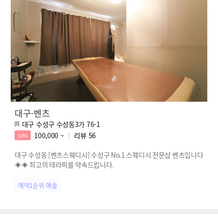
대구-벤츠
대구 수성구 수성동3가 76-1
100,000 ~
리뷰
56
10%
대구 수성동 [벤츠스웨디시] 수성구 No.1 스웨디시 전문샵 벤츠입니다
◈◈ 최고의 테라피를 약속드립니다.
예약1순위 예솔