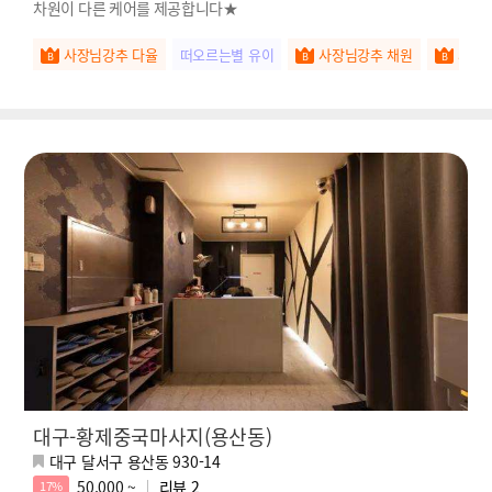
차원이 다른 케어를 제공합니다★
사장님강추 다율
떠오르는별 유이
사장님강추 채원
사장
대구-황제중국마사지(용산동)
대구 달서구 용산동 930-14
50,000 ~
리뷰
2
17%