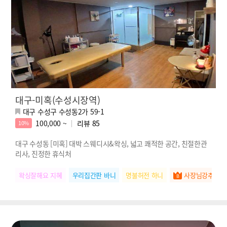
대구-미혹(수성시장역)
대구 수성구 수성동2가 59-1
100,000 ~
리뷰
85
10%
대구 수성동 [미혹] 대박 스웨디시&왁싱, 넓고 쾌적한 공간, 친절한관
리사, 진정한 휴식처
왁싱잘해요 지혜
우리집간판 바니
명불허전 하니
사장님강추 서