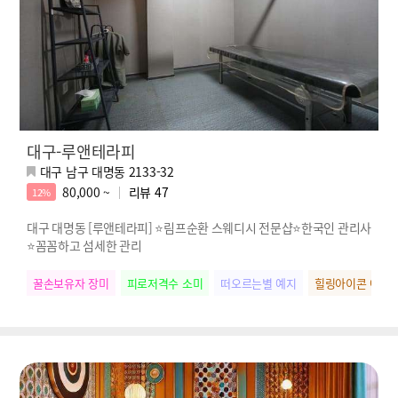
대구-루앤테라피
대구 남구 대명동 2133-32
80,000 ~
리뷰
47
12%
대구 대명동 [루앤테라피] ⭐림프순환 스웨디시 전문샵⭐한국인 관리사
⭐꼼꼼하고 섬세한 관리
꿀손보유자 장미
피로저격수 소미
떠오르는별 예지
힐링아이콘 아영