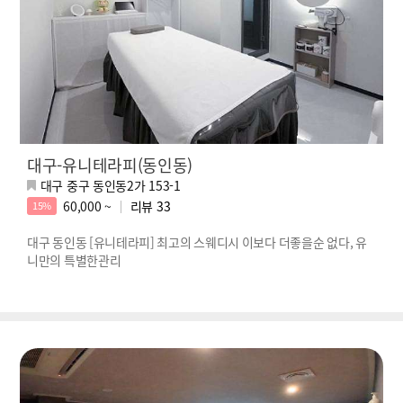
대구-유니테라피(동인동)
대구 중구 동인동2가 153-1
60,000 ~
리뷰
33
15%
대구 동인동 [유니테라피] 최고의 스웨디시 이보다 더좋을순 없다, 유
니만의 특별한관리