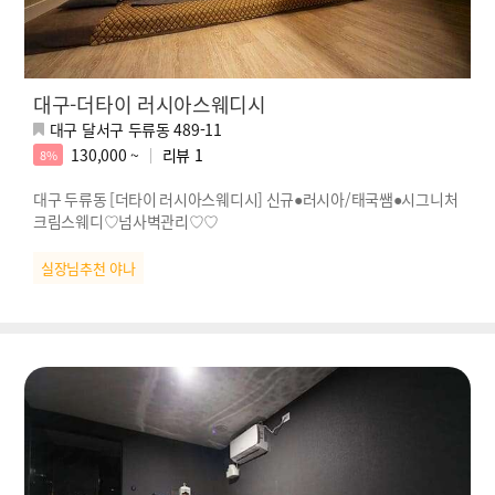
대구-더타이 러시아스웨디시
대구 달서구 두류동 489-11
130,000 ~
리뷰
1
8%
대구 두류동 [더타이 러시아스웨디시] 신규●러시아/태국쌤●시그니처
크림스웨디♡넘사벽관리♡♡
실장님추천 야나