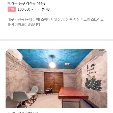
대구 동구 각산동 444-7
100,000 ~
리뷰
48
10%
대구 각산동 [썬테라피] 스웨디시 맛집, 일상 속 지친 피로와 스트레스
를 케어해드리겠습니다.