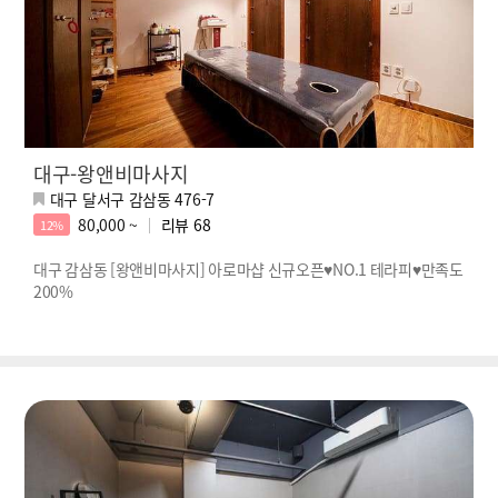
대구-왕앤비마사지
대구 달서구 감삼동 476-7
80,000 ~
리뷰
68
12%
대구 감삼동 [왕앤비마사지] 아로마샵 신규오픈♥NO.1 테라피♥만족도
200%