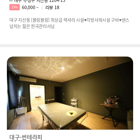
60,000 ~
리뷰
18
15%
대구 지산동 [블링블링] 최상급 력셔리 시설♥각방샤워시설 구비♥센스
넘치는 젊은 한국관리사님
대구-썬테라피