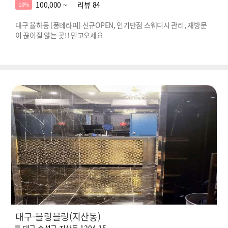
100,000 ~
리뷰
84
10%
대구 율하동 [퐁테라피] 신규OPEN, 인기만점 스웨디시 관리, 재방문
이 끊이질 않는 곳!! 믿고오세요
대구-블링블링(지산동)
대구 수성구 지산동 1204-15