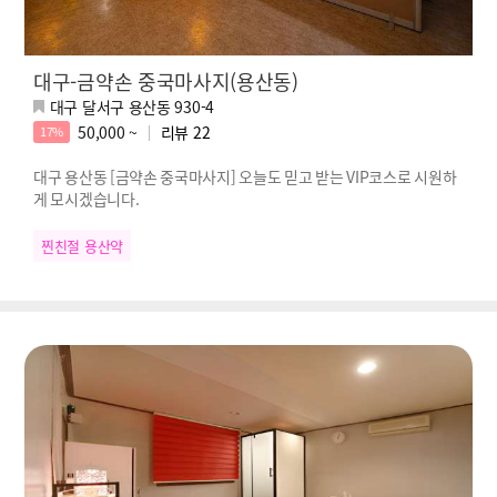
대구-금약손 중국마사지(용산동)
대구 달서구 용산동 930-4
50,000 ~
리뷰
22
17%
대구 용산동 [금약손 중국마사지] 오늘도 믿고 받는 VIP코스로 시원하
게 모시겠습니다.
찐친절 용산약