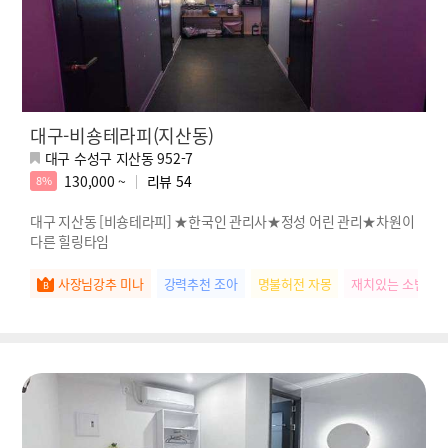
대구-비숑테라피(지산동)
대구 수성구 지산동 952-7
130,000 ~
리뷰
54
8%
대구 지산동 [비숑테라피] ★한국인 관리사★정성 어린 관리★차원이
다른 힐링타임
사장님강추 미나
강력추천 조아
명불허전 자몽
재치있는 소빈