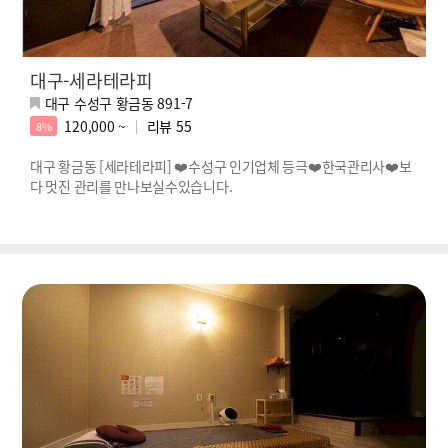
대구-세라테라피
대구 수성구 황금동 891-7
120,000 ~
리뷰
55
8%
대구 황금동 [세라테라피] ❤️수성구 인기업체 등극❤️한국관리사❤️보
다 멋진 관리를 만나보실수있습니다.