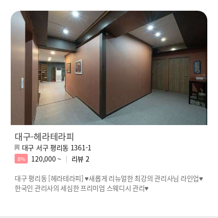
대구-헤라테라피
대구 서구 평리동 1361-1
120,000 ~
리뷰
2
8%
대구 평리동 [헤라테라피] ♥새롭게 리뉴얼한 최강의 관리사님 라인업♥
한국인 관리사의 세심한 프리미엄 스웨디시 관리♥