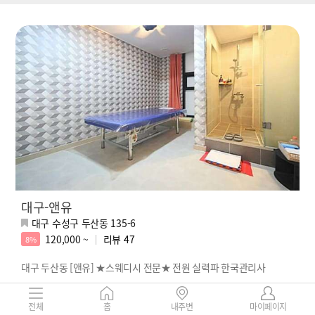
대구-앤유
대구 수성구 두산동 135-6
120,000 ~
리뷰
47
8%
대구 두산동 [앤유] ★스웨디시 전문★ 전원 실력파 한국관리사
전체
홈
내주변
마이페이지