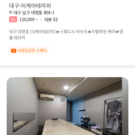
대구-이케아테라피
대구 남구 대명동 808-1
120,000 ~
리뷰
52
8%
대구 대명동 [이케아테라피]★스웨디시 마사지★차별화된 케어★명
품 테라피
사장님강추 스웨디