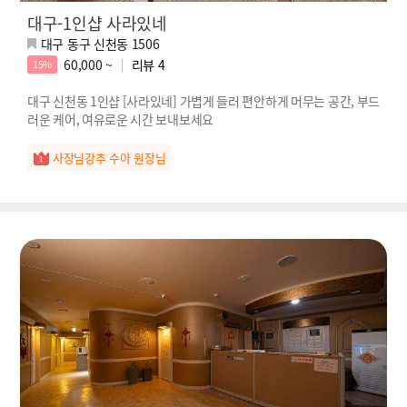
대구-1인샵 사라있네
대구 동구 신천동 1506
60,000 ~
리뷰
4
15%
대구 신천동 1인샵 [사라있네] 가볍게 들러 편안하게 머무는 공간, 부드
러운 케어, 여유로운 시간 보내보세요
사장님강추 수아 원장님