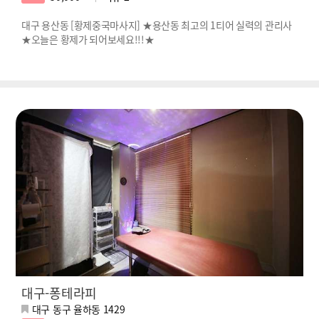
대구 용산동 [황제중국마사지] ★용산동 최고의 1티어 실력의 관리사
★오늘은 황제가 되어보세요!!!★
대구-퐁테라피
대구 동구 율하동 1429