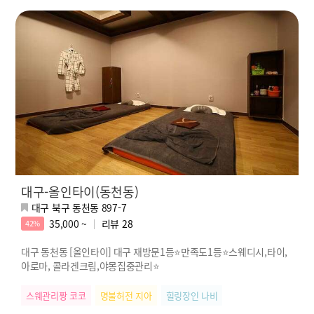
대구-올인타이(동천동)
대구 북구 동천동 897-7
35,000 ~
리뷰
28
42%
대구 동천동 [올인타이] 대구 재방문1등⭐만족도1등⭐스웨디시,타이,
아로마, 콜라겐크림,야몽집중관리⭐
스웨관리짱 코코
명불허전 지아
힐링장인 나비