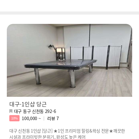
대구-1인샵 당근
대구 동구 신천동 292-6
100,000 ~
리뷰
7
10%
대구 신천동 1인샵 [당근] ★1인 프리미엄 힐링&왁싱 전문★깨끗한
시설과 프라이빗한 분위기, 완성도 높은 케어