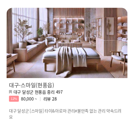
대구-스마일(현풍읍)
대구 달성군 현풍읍 중리 497
80,000 ~
리뷰
28
12%
대구 달성군 [스마일] 타이&아로마 관리#불만족 없는 관리 약속드려
요