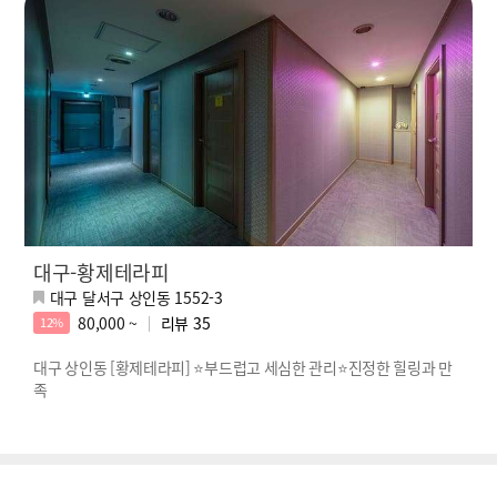
대구-황제테라피
대구 달서구 상인동 1552-3
80,000 ~
리뷰
35
12%
대구 상인동 [황제테라피] ⭐부드럽고 세심한 관리⭐진정한 힐링과 만
족