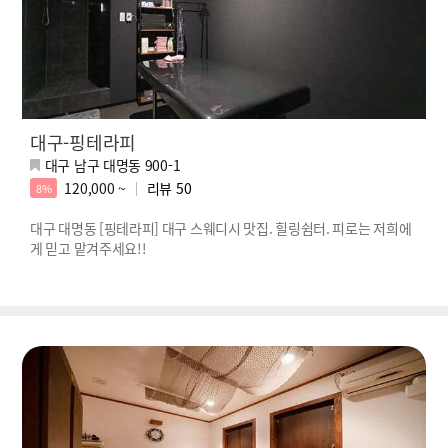
대구-핑테라피
대구 남구 대명동 900-1
120,000 ~
리뷰
50
8%
대구 대명동 [핑테라피] 대구 스웨디시 맛집. 힐링쉼터. 피로는 저희에
게 믿고 맡겨주세요!!