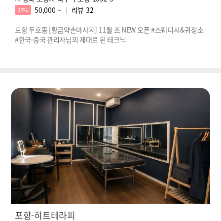
50,000 ~
리뷰
32
17%
포항 두호동 [황금약손마사지] 11월 초 NEW 오픈 #스웨디시&귀청소
#한국·중국 관리사님의 제대로 된 테크닉
포항-히트테라피