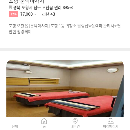
포항-문덕마사지
경북 포항시 남구 오천읍 원리 895-3
77,000 ~
리뷰
43
12%
포항 오천읍 [문덕마사지] 포항 1등 귀청소 힐링샵⭐실력파 관리사⭐편
안한 힐링케어
전체
홈
내주변
마이페이지