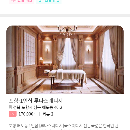
포항-1인샵 루나스웨디시
경북 포항시 남구 해도동 46-2
170,000 ~
리뷰
2
6%
포항 해도동 1인샵 [루나스웨디시]❤️스웨디시 전문❤️젊은 한국인 관