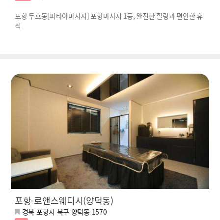
포항 두호동[파타야마사지] 포항마사지 1등, 완전한 힐링과 편안한 휴
식
포항-로앤스웨디시(양덕동)
경북 포항시 북구 양덕동 1570