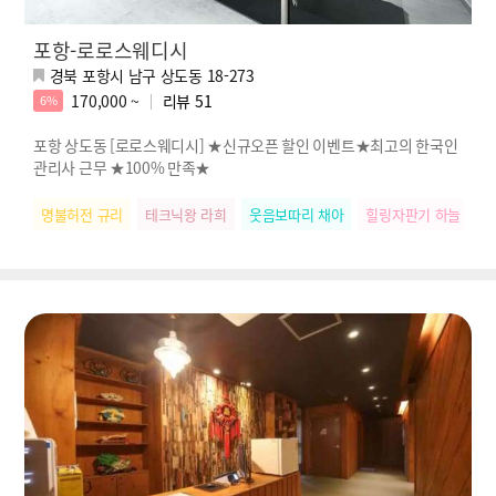
포항-로로스웨디시
경북 포항시 남구 상도동 18-273
170,000 ~
리뷰
51
6%
포항 상도동 [로로스웨디시] ★신규오픈 할인 이벤트★최고의 한국인
관리사 근무 ★100% 만족★
명불허전 규리
테크닉왕 라희
웃음보따리 채아
힐링자판기 하늘
릴