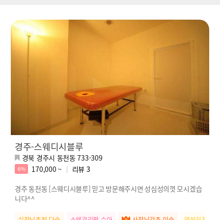
경주-스웨디시블루
경북 경주시 동천동 733-309
170,000 ~
리뷰
3
6%
경주 동천동 [스웨디시블루] 믿고 방문해주시면 성심성의껏 모시겠습
니다^^
실장님추천 다슬
스웨관리짱 수아
사장님강추 이슬
명불허전 소