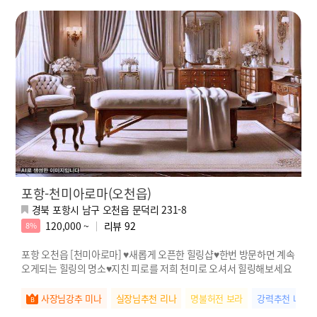
포항-천미아로마(오천읍)
경북 포항시 남구 오천읍 문덕리 231-8
120,000 ~
리뷰
92
8%
포항 오천읍 [천미아로마] ♥새롭게 오픈한 힐링샵♥한번 방문하면 계속
오게되는 힐링의 명소♥지친 피로를 저희 천미로 오셔서 힐링해보세요
사장님강추 미나
실장님추천 리나
명불허전 보라
강력추천 나연