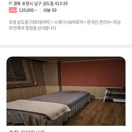
경북 포항시 남구 상도동 613-26
120,000 ~
리뷰
50
8%
포항 상도동 [히트테라피] ⭐스웨디시&아로마⭐ 한국인 관리사⭐최상
의 만족과 힐링을 선사합니다