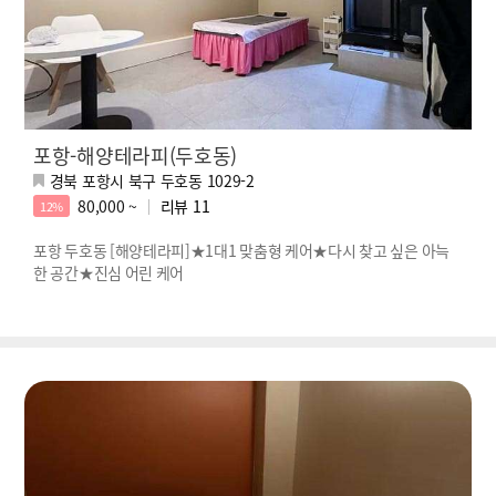
포항-해양테라피(두호동)
경북 포항시 북구 두호동 1029-2
80,000 ~
리뷰
11
12%
포항 두호동 [해양테라피]★1대1 맞춤형 케어★다시 찾고 싶은 아늑
한 공간★진심 어린 케어