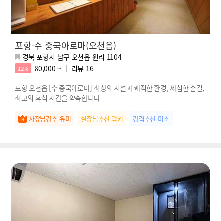
포항-수 중국아로마(오천읍)
경북 포항시 남구 오천읍 원리 1104
80,000 ~
리뷰
16
12%
포항 오천읍 [수 중국아로마] 최상의 시설과 쾌적한 환경, 세심한 손길,
최고의 휴식 시간을 약속합니다
사장님강추 유미
실장님추천 럭키
강력추천 미소