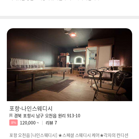
포항-나인스웨디시
경북 포항시 남구 오천읍 원리 913-10
120,000 ~
리뷰
7
8%
포항 오천읍 [나인스웨디시] ★스페셜 스웨디시 케어★각자의 컨디션