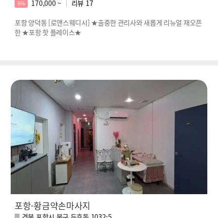
170,000 ~
리뷰
17
6%
포항 양덕동 [로앤스웨디시] ★출중한 관리사와 새롭게 리뉴얼 재오픈
한 ★포항 핫 플레이스★
포항-황금약손마사지
경북 포항시 북구 두호동 1032-5