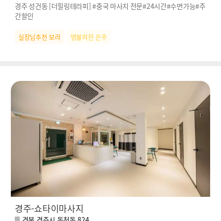
경주 성건동 [더힐링테라피] #중국 마사지 전문#24시간#수면가능#주
간할인
실장님추천 보라
명불허전 은주
경주-쇼타이마사지
경북 경주시 동천동 824