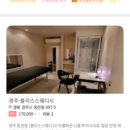
경주-블리스스웨디시
경북 경주시 동천동 697-5
170,000 ~
리뷰
2
6%
경주 동천동 [블리스스웨디시] 차별화된 고품격 마사지로 힐링 만땅 재