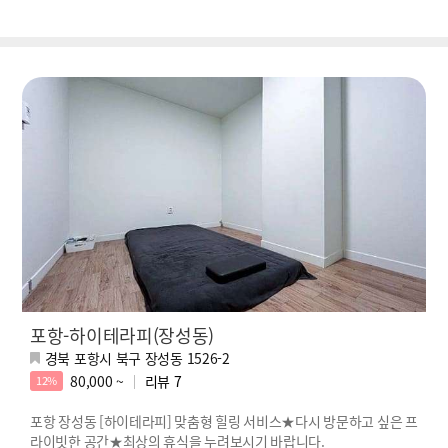
포항-하이테라피(장성동)
경북 포항시 북구 장성동 1526-2
80,000 ~
리뷰
7
12%
포항 장성동 [하이테라피] 맞춤형 힐링 서비스★다시 방문하고 싶은 프
라이빗한 공간★최상의 휴식을 누려보시기 바랍니다.