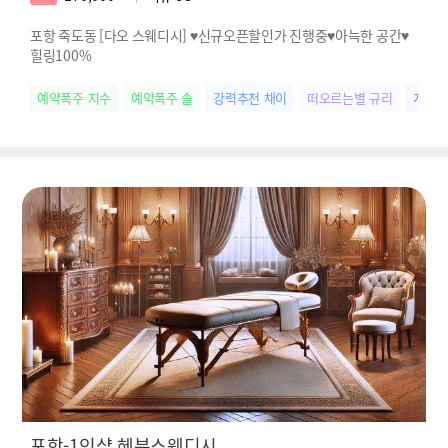
포항 죽도동 [다오 스웨디시] ♥신규오픈할인가 진행중♥아늑한 공간♥
힐링100%
예약폭주 지수
예약폭주 솔
강력추천 채이
떠오르는별 규리
개성만
포항-1인샵 헤븐스웨디시