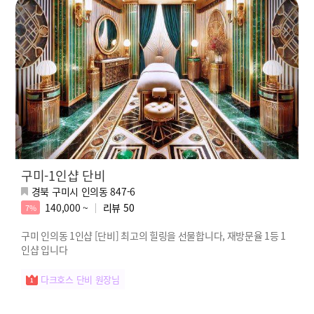
구미-1인샵 단비
경북 구미시 인의동 847-6
140,000 ~
리뷰
50
7%
구미 인의동 1인샵 [단비] 최고의 힐링을 선물합니다, 재방문율 1등 1
인샵 입니다
다크호스 단비 원장님