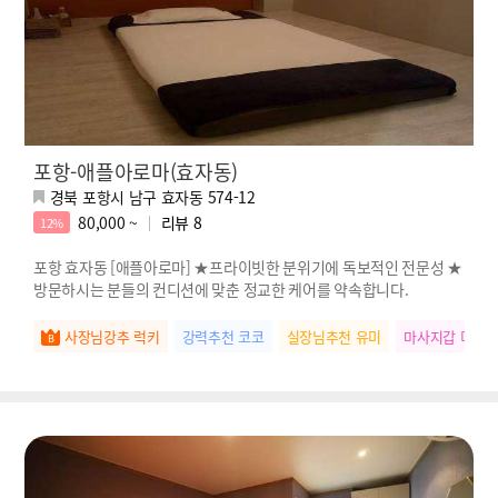
포항-애플아로마(효자동)
경북 포항시 남구 효자동 574-12
80,000 ~
리뷰
8
12%
포항 효자동 [애플아로마] ★프라이빗한 분위기에 독보적인 전문성 ★
방문하시는 분들의 컨디션에 맞춘 정교한 케어를 약속합니다.
사장님강추 럭키
강력추천 코코
실장님추천 유미
마사지갑 미미