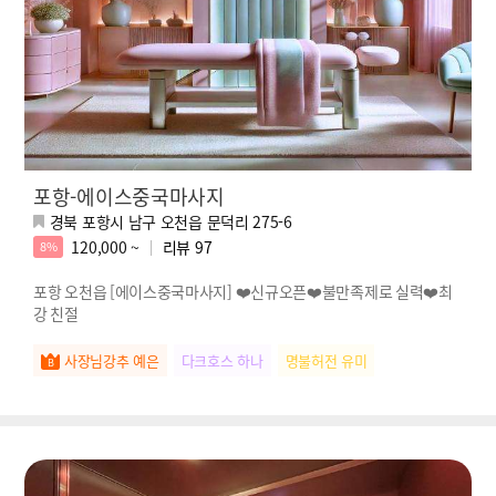
포항-에이스중국마사지
경북 포항시 남구 오천읍 문덕리 275-6
120,000 ~
리뷰
97
8%
포항 오천읍 [에이스중국마사지] ❤️신규오픈❤️불만족제로 실력❤️최
강 친절
사장님강추 예은
다크호스 하나
명불허전 유미