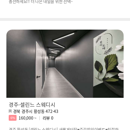
충전하세요!! 더 나은 내일을 위한 선택~
경주-셀린느 스웨디시
경북 경주시 황성동 472-43
160,000 ~
리뷰
0
6%
경주 황성동 [셀린느 스웨디시] 새롭게단장♥주간할인이벤트♥친절한