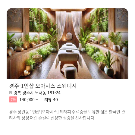
경주-1인샵 오아시스 스웨디시
경북 경주시 노서동 181-24
140,000 ~
리뷰
40
7%
경주 성건동 1인샵 [오아시스] 테라피 수료증을 보유한 젊은 한국인 관
리사의 정성 어린 손길로 진정한 힐링을 선사합니다.