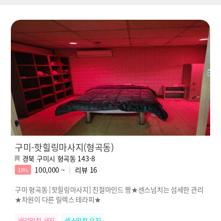
구미-핫힐링마사지(형곡동)
경북 구미시 형곡동 143-8
100,000 ~
리뷰
16
10%
구미 형곡동 [핫힐링마사지] 친절마인드 짱★센스넘치는 섬세한 관리
★차원이 다른 릴렉스 테라피★
배려만점 세진
센스만점 유진