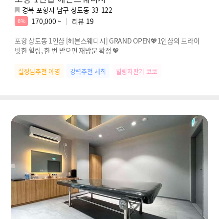
경북 포항시 남구 상도동 33-122
170,000 ~
리뷰
19
6%
포항 상도동 1인샵 [헤븐스웨디시] GRAND OPEN💖1인샵의 프라이
빗한 힐링, 한 번 받으면 재방문 확정 💖
실장님추천 아영
강력추천 세희
힐링자판기 코코