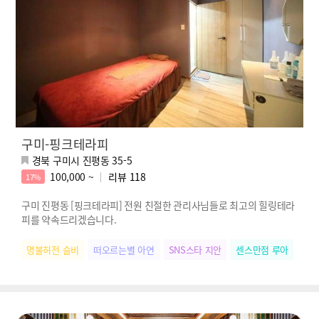
구미-핑크테라피
경북 구미시 진평동 35-5
100,000 ~
리뷰
118
17%
구미 진평동 [핑크테라피] 전원 친절한 관리사님들로 최고의 힐링테라
피를 약속드리겠습니다.
명불허전 슬비
떠오르는별 아연
SNS스타 지안
센스만점 루아
힐링