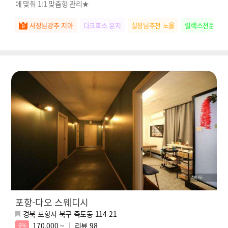
에 맞춰 1:1 맞춤형 관리★
사장님강추 지아
다크호스 윤지
실장님추천 노을
릴렉스전문 새
포항-다오 스웨디시
경북 포항시 북구 죽도동 114-21
170,000 ~
리뷰
98
6%