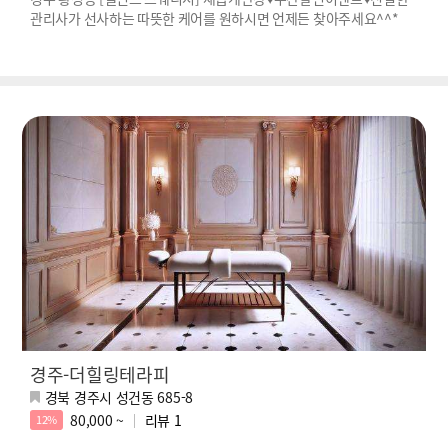
관리사가 선사하는 따뜻한 케어를 원하시면 언제든 찾아주세요^^*
경주-더힐링테라피
경북 경주시 성건동 685-8
80,000 ~
리뷰
1
12%