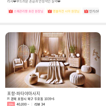
리사❤️부드러운 손길과 안정적인 실력❤️
스웨관리짱 효린 원장님
명불허전 시아 원장님
인기스타 예
포항-파타야마사지
경북 포항시 북구 두호동 1039-6
40,000 ~
리뷰
34
20%