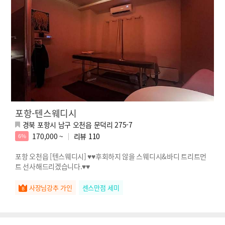
포항-텐스웨디시
경북 포항시 남구 오천읍 문덕리 275-7
170,000 ~
리뷰
110
6%
포항 오천읍 [텐스웨디시] ♥♥후회하지 않을 스웨디시&바디 트리트먼
트 선사해드리겠습니다.♥♥
사장님강추 가인
센스만점 세미