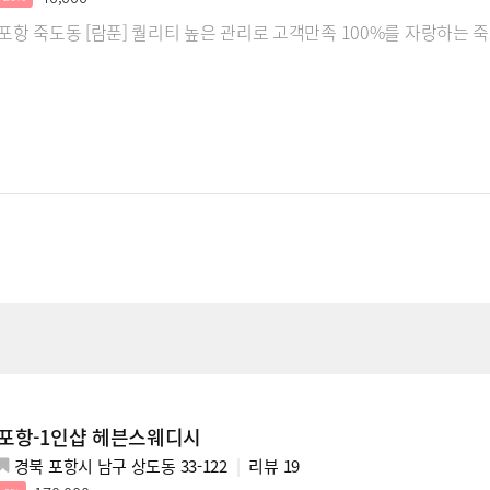
포항 죽도동 [람푼] 퀄리티 높은 관리로 고객만족 100%를 자랑하는 
포항-1인샵 헤븐스웨디시
경북 포항시 남구 상도동 33-122
리뷰
19