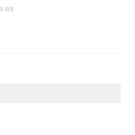
죽도 람푼