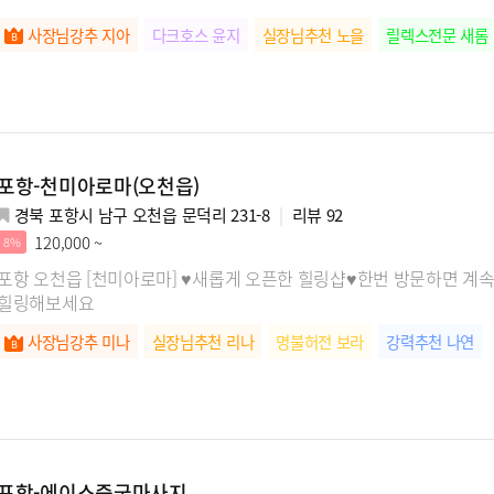
사장님강추 지아
다크호스 윤지
실장님추천 노을
릴렉스전문 새롬
포항-천미아로마(오천읍)
경북 포항시 남구 오천읍 문덕리 231-8
리뷰
92
120,000 ~
8%
포항 오천읍 [천미아로마] ♥새롭게 오픈한 힐링샵♥한번 방문하면 계
힐링해보세요
사장님강추 미나
실장님추천 리나
명불허전 보라
강력추천 나연
포항-에이스중국마사지