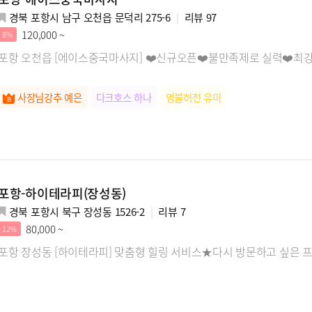
경북 포항시 남구 오천읍 문덕리 275-6
리뷰
97
120,000 ~
8%
포항 오천읍 [에이스중국마사지] ❤️신규오픈❤️불만족제로 실력❤️최강
사장님강추 예은
다크호스 하나
명불허전 유미
포항-하이테라피(장성동)
경북 포항시 북구 장성동 1526-2
리뷰
7
80,000 ~
12%
포항 장성동 [하이테라피] 맞춤형 힐링 서비스★다시 방문하고 싶은