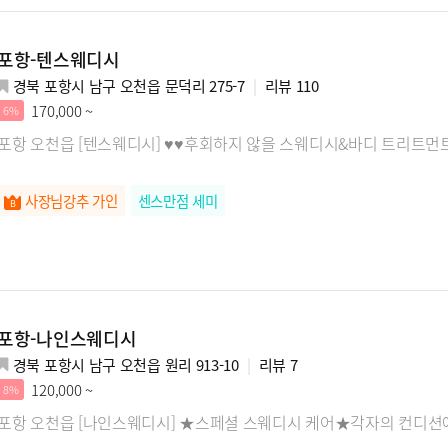
포항-텐스웨디시
경북 포항시 남구 오천읍 문덕리 275-7
리뷰
110
170,000 ~
6%
포항 오천읍 [텐스웨디시] ♥♥후회하지 않을 스웨디시&바디 트리트먼
사장님강추 가인
센스만점 세미
포항-나인스웨디시
경북 포항시 남구 오천읍 원리 913-10
리뷰
7
120,000 ~
8%
포항 오천읍 [나인스웨디시] ★스페셜 스웨디시 케어★각자의 컨디션에 