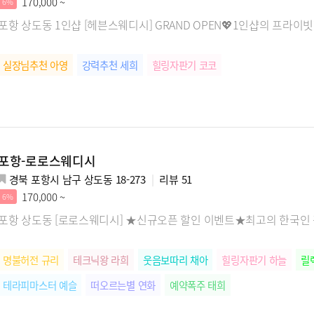
170,000 ~
6%
포항 상도동 1인샵 [헤븐스웨디시] GRAND OPEN💖1인샵의 프라이빗한
실장님추천 아영
강력추천 세희
힐링자판기 코코
포항-로로스웨디시
경북 포항시 남구 상도동 18-273
리뷰
51
170,000 ~
6%
포항 상도동 [로로스웨디시] ★신규오픈 할인 이벤트★최고의 한국인 
명불허전 규리
테크닉왕 라희
웃음보따리 채아
힐링자판기 하늘
릴
테라피마스터 예슬
떠오르는별 연화
예약폭주 태희