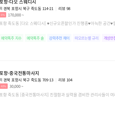
포항-다오 스웨디시
경북 포항시 북구 죽도동 114-21
리뷰
98
170,000 ~
6%
포항 죽도동 [다오 스웨디시] ♥신규오픈할인가 진행중♥아늑한 공간♥
예약폭주 지수
예약폭주 솔
강력추천 채이
떠오르는별 규리
개성만
포항-중국전통마사지
경북 포항시 북구 죽도동 709-13
리뷰
104
30,000 ~
40%
포항 죽도동 [중국전통마사지] 친절함과 실력을 겸비한 관리사들이 