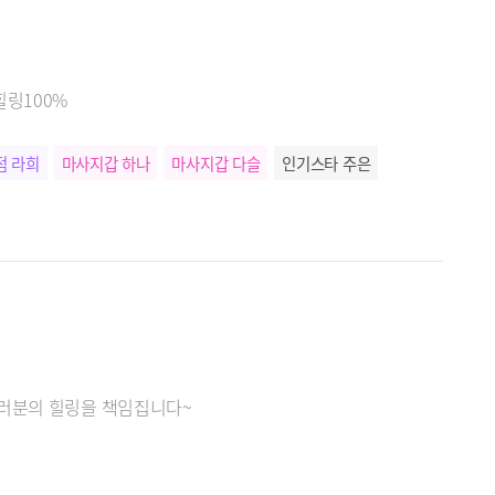
힐링100%
점 라희
마사지갑 하나
마사지갑 다슬
인기스타 주은
여러분의 힐링을 책임집니다~