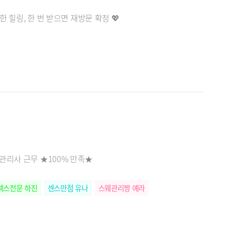
 힐링, 한 번 받으면 재방문 확정 💖
관리사 근무 ★100% 만족★
렉스전문 하진
센스만점 유나
스웨관리짱 예라