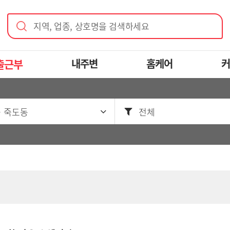
지역, 업종, 상호명을 검색하세요
출근부
내주변
홈케어
커
 죽도동
전체