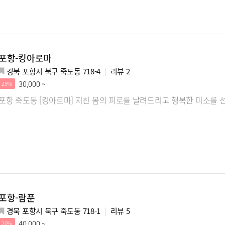
포항-킹아로마
경북 포항시 북구 죽도동 718-4
리뷰
2
30,000 ~
25%
포항 죽도동 [킹아로마] 지친 몸의 피로를 날려드리고 행복한 미소를
포항-람푼
경북 포항시 북구 죽도동 718-1
리뷰
5
40,000 ~
20%