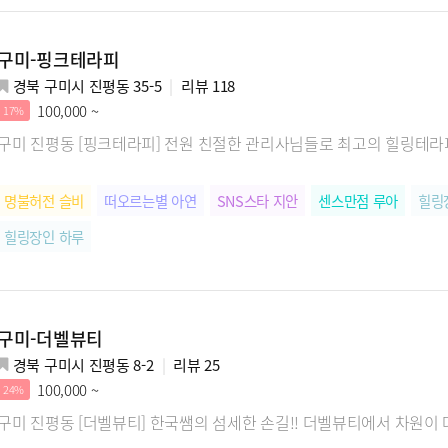
구미-핑크테라피
경북 구미시 진평동 35-5
리뷰
118
100,000 ~
17%
구미 진평동 [핑크테라피] 전원 친절한 관리사님들로 최고의 힐링테
명불허전 슬비
떠오르는별 아연
SNS스타 지안
센스만점 루아
힐링
힐링장인 하루
구미-더벨뷰티
경북 구미시 진평동 8-2
리뷰
25
100,000 ~
24%
구미 진평동 [더벨뷰티] 한국쌤의 섬세한 손길!! 더벨뷰티에서 차원이