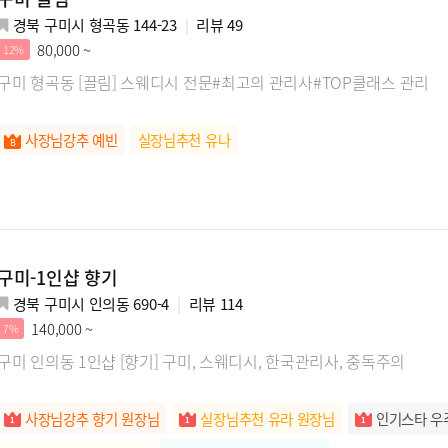
경북 구미시 형곡동 144-23
리뷰
49
80,000 ~
12%
구미 형곡동 [끌림] 스웨디시 전문#최고의 관리사#TOP클래스 관리
사장님강추 예빈
실장님추천 유나
구미-1인샵 향기
경북 구미시 인의동 690-4
리뷰
114
140,000 ~
7%
구미 인의동 1인샵 [향기] 구미, 스웨디시, 한국관리사, 중독주의
사장님강추 향기 원장님
실장님추천 유라 원장님
인기스타 우