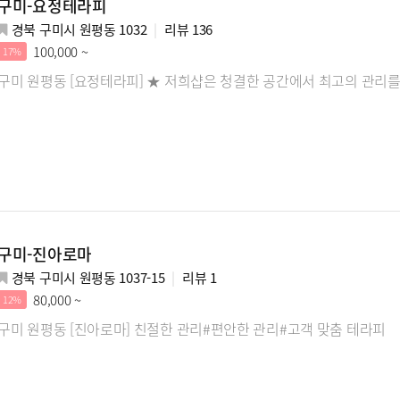
구미-요정테라피
경북 구미시 원평동 1032
리뷰
136
100,000 ~
17%
구미 원평동 [요정테라피] ★ 저희샵은 청결한 공간에서 최고의 관리
구미-진아로마
경북 구미시 원평동 1037-15
리뷰
1
80,000 ~
12%
구미 원평동 [진아로마] 친절한 관리#편안한 관리#고객 맞춤 테라피