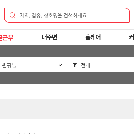
지역, 업종, 상호명을 검색하세요
출근부
내주변
홈케어
커
 원평동
전체