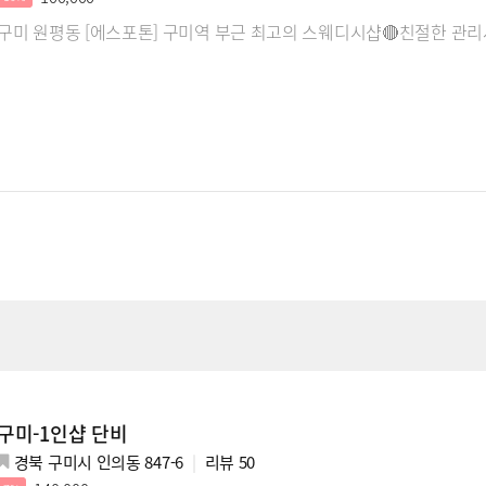
구미 원평동 [에스포톤] 구미역 부근 최고의 스웨디시샵🔴친절한 관
구미-1인샵 단비
경북 구미시 인의동 847-6
리뷰
50