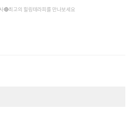
리사🔴최고의 힐링테라피를 만나보세요