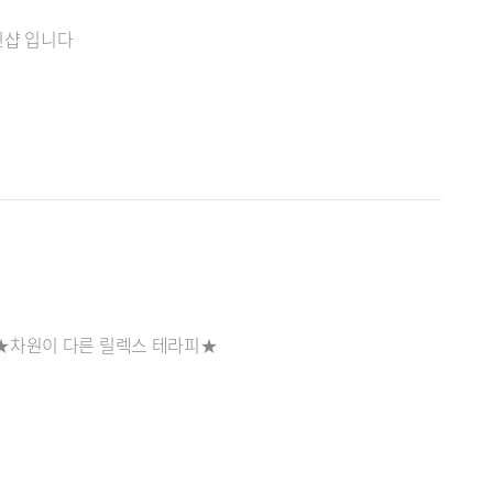
인샵 입니다
★차원이 다른 릴렉스 테라피★