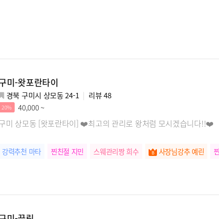
구미-왓포란타이
경북 구미시 상모동 24-1
리뷰
48
40,000 ~
20%
구미 상모동 [왓포란타이] ❤️최고의 관리로 왕처럼 모시겠습니다!!❤️
강력추천 마타
찐친절 지민
스웨관리짱 희수
사장님강추 예린
구미-끌림