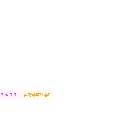
찐친절 미미
실장님추천 유미