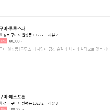
구미-루루스파
경북 구미시 원평동 1066-2
리뷰
2
80,000 ~
12%
구미 원평동 [루루스파] 사랑이 담긴 손길과 최고의 실력으로 맞춤 케
구미-에스포톤
경북 구미시 원평동 1028-2
리뷰
3
100,000 ~
10%