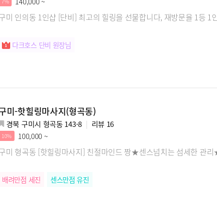
140,000 ~
7%
구미 인의동 1인샵 [단비] 최고의 힐링을 선물합니다, 재방문율 1등 1
다크호스 단비 원장님
구미-핫힐링마사지(형곡동)
경북 구미시 형곡동 143-8
리뷰
16
100,000 ~
10%
구미 형곡동 [핫힐링마사지] 친절마인드 짱★센스넘치는 섬세한 관리
배려만점 세진
센스만점 유진