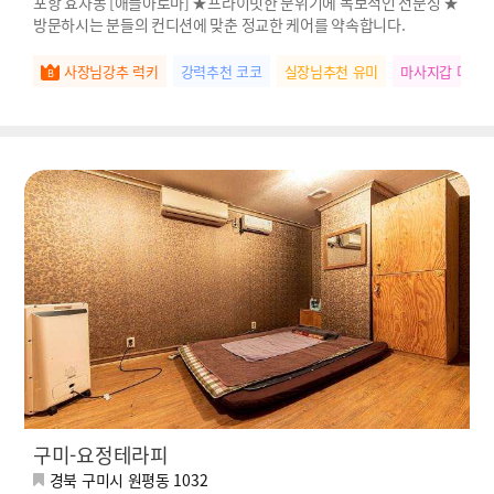
포항 효자동 [애플아로마] ★프라이빗한 분위기에 독보적인 전문성 ★
방문하시는 분들의 컨디션에 맞춘 정교한 케어를 약속합니다.
사장님강추 럭키
강력추천 코코
실장님추천 유미
마사지갑 미미
구미-요정테라피
경북 구미시 원평동 1032