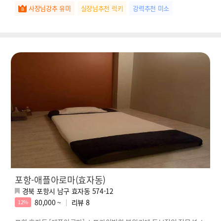
사장님강추 유미
실장님추천 럭키
강력추천 미소
포항-애플아로마(효자동)
경북 포항시 남구 효자동 574-12
80,000 ~
리뷰
8
12%