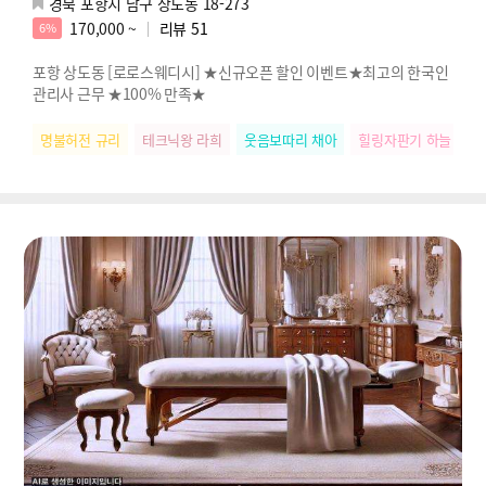
경북 포항시 남구 상도동 18-273
170,000 ~
리뷰
51
6%
포항 상도동 [로로스웨디시] ★신규오픈 할인 이벤트★최고의 한국인
관리사 근무 ★100% 만족★
명불허전 규리
테크닉왕 라희
웃음보따리 채아
힐링자판기 하늘
릴