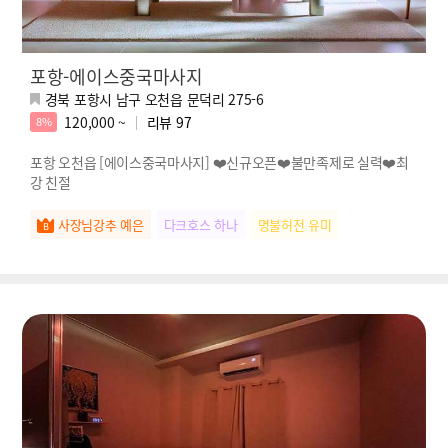
포항-에이스중국마사지
경북 포항시 남구 오천읍 문덕리 275-6
120,000 ~
리뷰
97
8%
포항 오천읍 [에이스중국마사지] ❤️신규오픈❤️불만족제로 실력❤️최
강 친절
사장님강추 예은
다크호스 하나
명불허전 유미