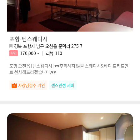
포항-텐스웨디시
경북 포항시 남구 오천읍 문덕리 275-7
170,000 ~
리뷰
110
6%
포항 오천읍 [텐스웨디시] ♥♥후회하지 않을 스웨디시&바디 트리트먼
트 선사해드리겠습니다.♥♥
사장님강추 가인
센스만점 세미