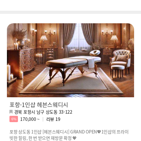
포항-1인샵 헤븐스웨디시
경북 포항시 남구 상도동 33-122
170,000 ~
리뷰
19
6%
포항 상도동 1인샵 [헤븐스웨디시] GRAND OPEN💖1인샵의 프라이
빗한 힐링, 한 번 받으면 재방문 확정 💖