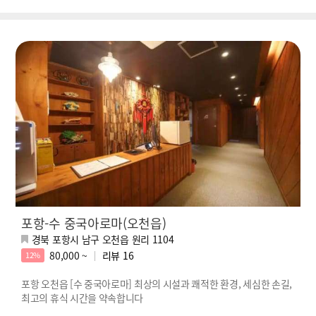
포항-수 중국아로마(오천읍)
경북 포항시 남구 오천읍 원리 1104
80,000 ~
리뷰
16
12%
포항 오천읍 [수 중국아로마] 최상의 시설과 쾌적한 환경, 세심한 손길,
최고의 휴식 시간을 약속합니다