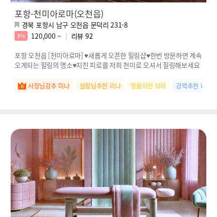
포항-천미아로마(오천읍)
경북 포항시 남구 오천읍 문덕리 231-8
120,000 ~
리뷰
92
8%
포항 오천읍 [천미아로마] ♥새롭게 오픈한 힐링샵♥한번 방문하면 계속
오게되는 힐링의 명소♥지친 피로를 저희 천미로 오셔서 힐링해보세요
사장님강추 미나
실장님추천 리나
명불허전 보라
강력추천 나연