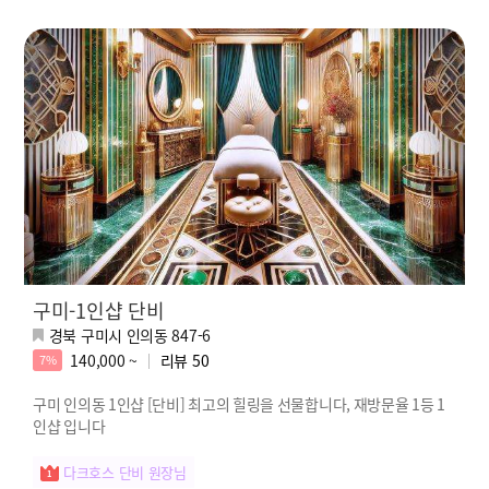
구미-1인샵 단비
경북 구미시 인의동 847-6
140,000 ~
리뷰
50
7%
구미 인의동 1인샵 [단비] 최고의 힐링을 선물합니다, 재방문율 1등 1
인샵 입니다
다크호스 단비 원장님