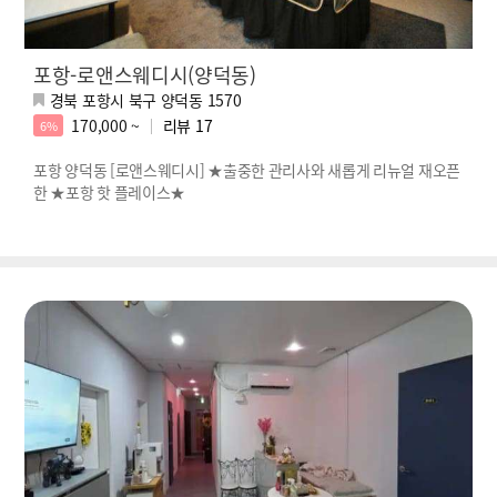
포항-로앤스웨디시(양덕동)
경북 포항시 북구 양덕동 1570
170,000 ~
리뷰
17
6%
포항 양덕동 [로앤스웨디시] ★출중한 관리사와 새롭게 리뉴얼 재오픈
한 ★포항 핫 플레이스★