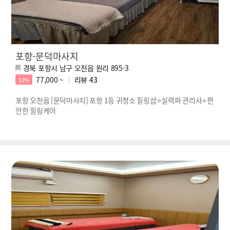
포항-문덕마사지
경북 포항시 남구 오천읍 원리 895-3
77,000 ~
리뷰
43
12%
포항 오천읍 [문덕마사지] 포항 1등 귀청소 힐링샵⭐실력파 관리사⭐편
안한 힐링케어