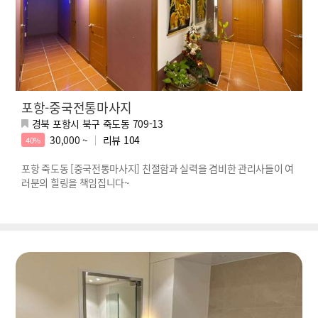
포항-중국전통마사지
경북 포항시 북구 죽도동 709-13
30,000 ~
리뷰
104
40%
포항 죽도동 [중국전통마사지] 친절함과 실력을 겸비한 관리사들이 여
러분의 힐링을 책임집니다~