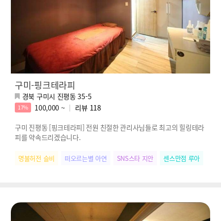
구미-핑크테라피
경북 구미시 진평동 35-5
100,000 ~
리뷰
118
17%
구미 진평동 [핑크테라피] 전원 친절한 관리사님들로 최고의 힐링테라
피를 약속드리겠습니다.
명불허전 슬비
떠오르는별 아연
SNS스타 지안
센스만점 루아
힐링