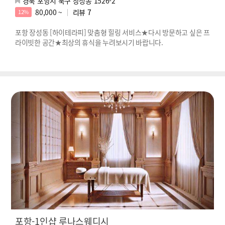
경북 포항시 북구 장성동 1526-2
80,000 ~
리뷰
7
12%
포항 장성동 [하이테라피] 맞춤형 힐링 서비스★다시 방문하고 싶은 프
라이빗한 공간★최상의 휴식을 누려보시기 바랍니다.
포항-1인샵 루나스웨디시