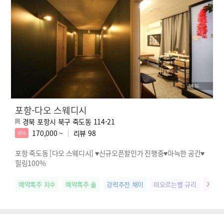
포항-다오 스웨디시
경북 포항시 북구 죽도동 114-21
170,000 ~
리뷰
98
6%
포항 죽도동 [다오 스웨디시] ♥신규오픈할인가 진행중♥아늑한 공간♥
힐링100%
예약폭주 지수
예약폭주 솔
강력추천 채이
떠오르는별 규리
개성만