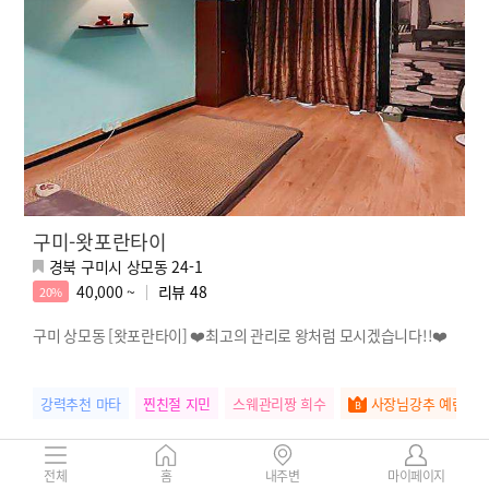
구미-왓포란타이
경북 구미시 상모동 24-1
40,000 ~
리뷰
48
20%
구미 상모동 [왓포란타이] ❤️최고의 관리로 왕처럼 모시겠습니다!!❤️
강력추천 마타
찐친절 지민
스웨관리짱 희수
사장님강추 예린
전체
홈
내주변
마이페이지