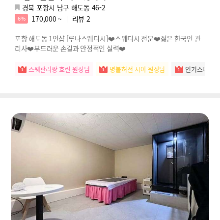
경북 포항시 남구 해도동 46-2
170,000 ~
리뷰
2
6%
포항 해도동 1인샵 [루나스웨디시]❤️스웨디시 전문❤️젊은 한국인 관
리사❤️부드러운 손길과 안정적인 실력❤️
스웨관리짱 효린 원장님
명불허전 시아 원장님
인기스타 예