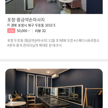
포항-황금약손마사지
경북 포항시 북구 두호동 1032-5
50,000 ~
리뷰
32
17%
포항 두호동 [황금약손마사지] 11월 초 NEW 오픈 #스웨디시&귀청소
#한국·중국 관리사님의 제대로 된 테크닉