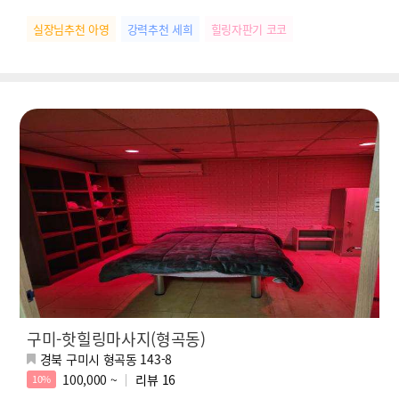
실장님추천 아영
강력추천 세희
힐링자판기 코코
구미-핫힐링마사지(형곡동)
경북 구미시 형곡동 143-8
100,000 ~
리뷰
16
10%