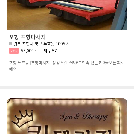
포항-포항마사지
경북 포항시 북구 두호동 1095-8
55,000 ~
리뷰
57
27%
포항 두호동 [포항마사지] 정성스런 관리#불만족 없는 케어#모든 피로
해소