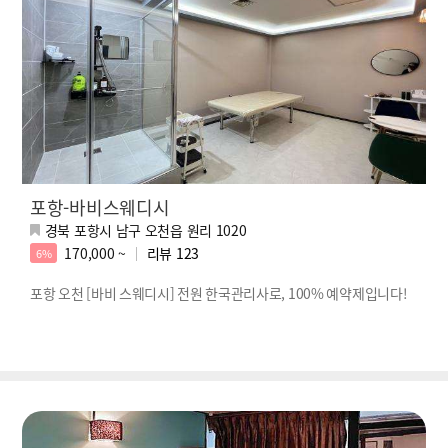
포항-바비스웨디시
경북 포항시 남구 오천읍 원리 1020
170,000 ~
리뷰
123
6%
포항 오천 [바비 스웨디시] 전원 한국관리사로, 100% 예약제입니다!