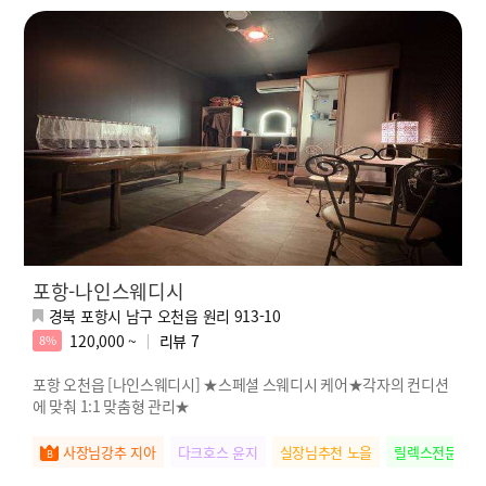
포항-나인스웨디시
경북 포항시 남구 오천읍 원리 913-10
120,000 ~
리뷰
7
8%
포항 오천읍 [나인스웨디시] ★스페셜 스웨디시 케어★각자의 컨디션
에 맞춰 1:1 맞춤형 관리★
사장님강추 지아
다크호스 윤지
실장님추천 노을
릴렉스전문 새