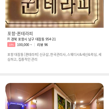
포항-퀸테라피
경북 포항시 남구 대잠동 954-21
100,000 ~
리뷰
96
10%
포항 대잠동 [퀸테라피] 신규샵, 한국관리사, 스웨디시&세신&왁싱, 세
심하고, 집중적인 관리