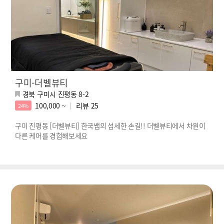
구미-더벨뷰티
경북 구미시 진평동 8-2
100,000 ~
리뷰
25
24%
구미 진평동 [더벨뷰티] 한국쌤의 섬세한 손길!! 더벨뷰티에서 차원이
다른 케어를 경험해보세요