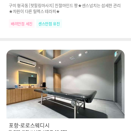
구미 형곡동 [핫힐링마사지] 친절마인드 짱★센스넘치는 섬세한 관리
★차원이 다른 릴렉스 테라피★
배려만점 세진
센스만점 유진
포항-로로스웨디시