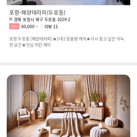
포항-해양테라피(두호동)
경북 포항시 북구 두호동 1029-2
80,000 ~
리뷰
11
12%
포항 두호동 [해양테라피]★1대1 맞춤형 케어★다시 찾고 싶은 아늑
한 공간★진심 어린 케어