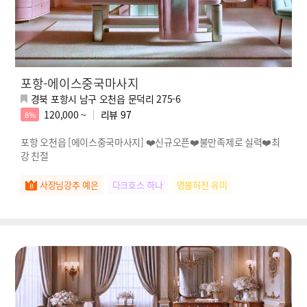
포항-에이스중국마사지
경북 포항시 남구 오천읍 문덕리 275-6
120,000 ~
리뷰
97
8%
포항 오천읍 [에이스중국마사지] ❤️신규오픈❤️불만족제로 실력❤️최
강 친절
사장님강추 예은
다크호스 하나
명불허전 유미