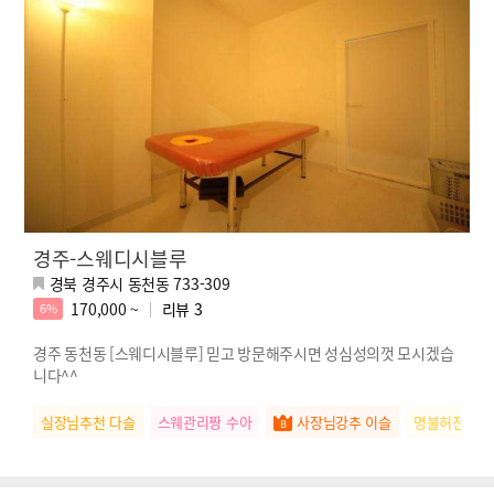
경주-스웨디시블루
경북 경주시 동천동 733-309
170,000 ~
리뷰
3
6%
경주 동천동 [스웨디시블루] 믿고 방문해주시면 성심성의껏 모시겠습
니다^^
실장님추천 다슬
스웨관리짱 수아
사장님강추 이슬
명불허전 소