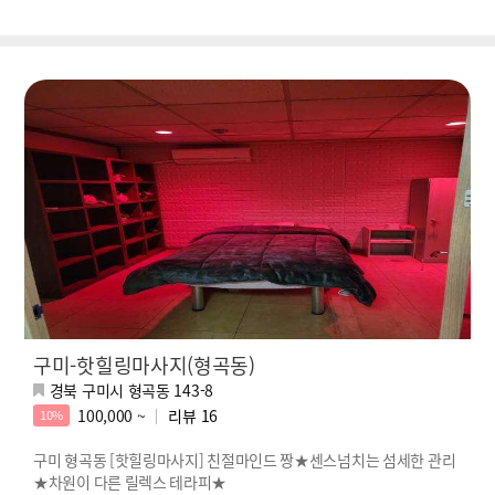
구미-핫힐링마사지(형곡동)
경북 구미시 형곡동 143-8
100,000 ~
리뷰
16
10%
구미 형곡동 [핫힐링마사지] 친절마인드 짱★센스넘치는 섬세한 관리
★차원이 다른 릴렉스 테라피★