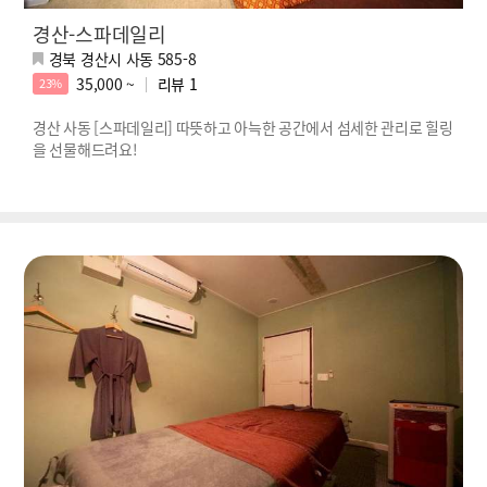
경산-스파데일리
경북 경산시 사동 585-8
35,000 ~
리뷰
1
23%
경산 사동 [스파데일리] 따뜻하고 아늑한 공간에서 섬세한 관리로 힐링
을 선물해드려요!