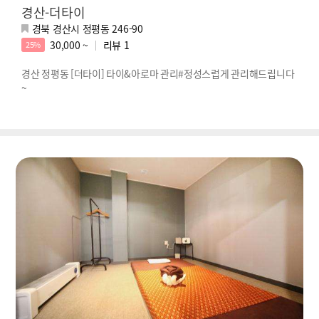
경산-더타이
경북 경산시 정평동 246-90
30,000 ~
리뷰
1
25%
경산 정평동 [더타이] 타이&아로마 관리#정성스럽게 관리해드립니다
~