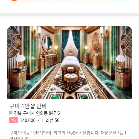
구미-1인샵 단비
경북 구미시 인의동 847-6
140,000 ~
리뷰
50
7%
구미 인의동 1인샵 [단비] 최고의 힐링을 선물합니다, 재방문율 1등 1
인샵 입니다