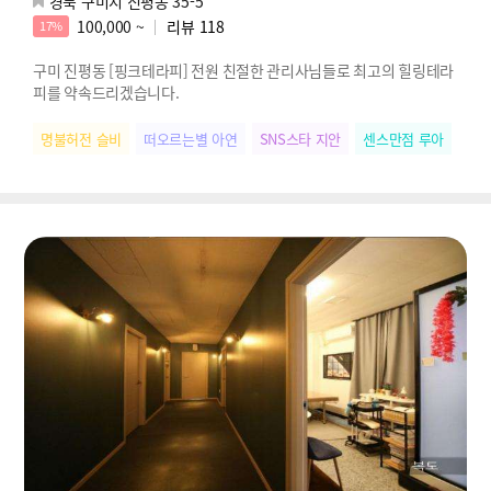
경북 구미시 진평동 35-5
100,000 ~
리뷰
118
17%
구미 진평동 [핑크테라피] 전원 친절한 관리사님들로 최고의 힐링테라
피를 약속드리겠습니다.
명불허전 슬비
떠오르는별 아연
SNS스타 지안
센스만점 루아
힐링