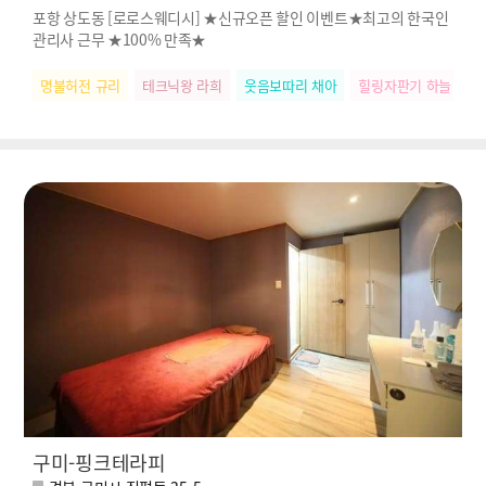
포항 상도동 [로로스웨디시] ★신규오픈 할인 이벤트★최고의 한국인
관리사 근무 ★100% 만족★
명불허전 규리
테크닉왕 라희
웃음보따리 채아
힐링자판기 하늘
릴
구미-핑크테라피