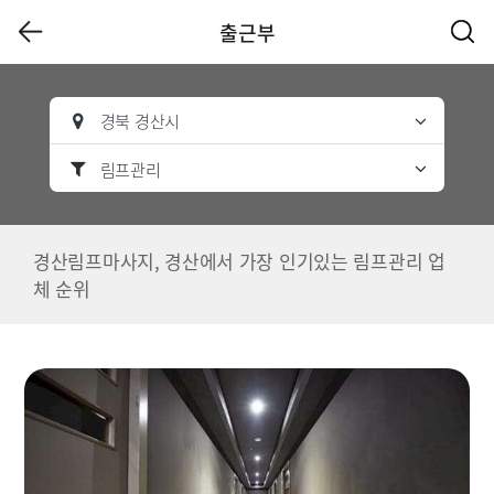
출근부
경북 경산시
림프관리
경산림프마사지, 경산에서 가장 인기있는 림프관리 업
체 순위