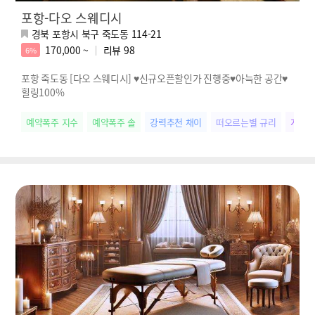
포항-다오 스웨디시
경북 포항시 북구 죽도동 114-21
170,000 ~
리뷰
98
6%
포항 죽도동 [다오 스웨디시] ♥신규오픈할인가 진행중♥아늑한 공간♥
힐링100%
예약폭주 지수
예약폭주 솔
강력추천 채이
떠오르는별 규리
개성만