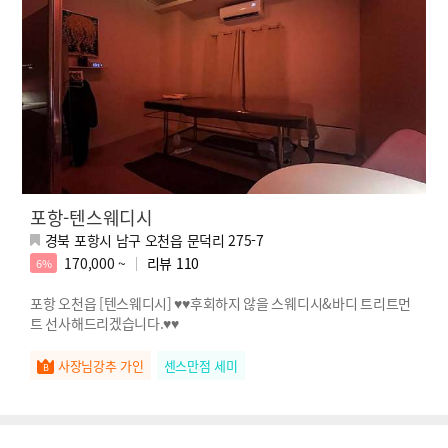
포항-텐스웨디시
경북 포항시 남구 오천읍 문덕리 275-7
170,000 ~
리뷰
110
6%
포항 오천읍 [텐스웨디시] ♥♥후회하지 않을 스웨디시&바디 트리트먼
트 선사해드리겠습니다.♥♥
사장님강추 가인
센스만점 세미