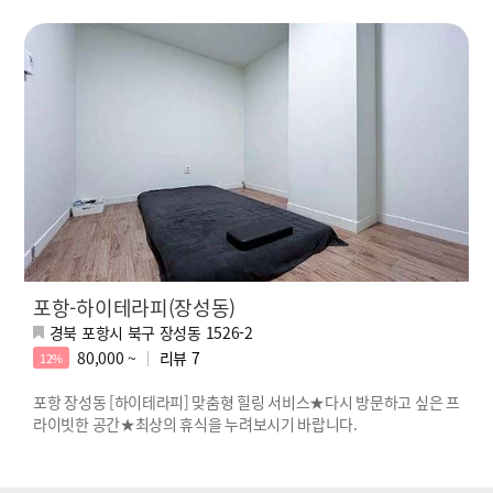
포항-하이테라피(장성동)
경북 포항시 북구 장성동 1526-2
80,000 ~
리뷰
7
12%
포항 장성동 [하이테라피] 맞춤형 힐링 서비스★다시 방문하고 싶은 프
라이빗한 공간★최상의 휴식을 누려보시기 바랍니다.