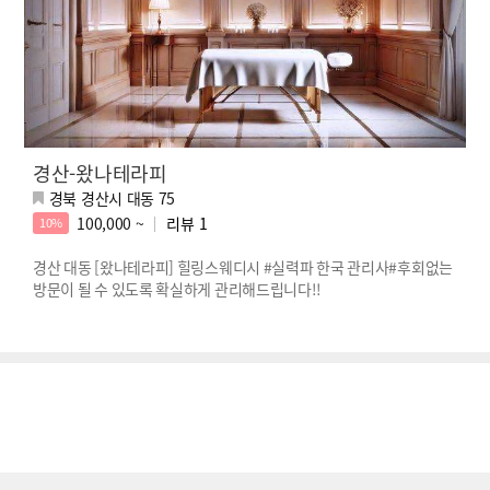
경산-왔나테라피
경북 경산시 대동 75
100,000 ~
리뷰
1
10%
경산 대동 [왔나테라피] 힐링스웨디시 #실력파 한국 관리사#후회없는
방문이 될 수 있도록 확실하게 관리해드립니다!!