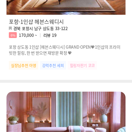
포항-1인샵 헤븐스웨디시
경북 포항시 남구 상도동 33-122
170,000 ~
리뷰
19
6%
포항 상도동 1인샵 [헤븐스웨디시] GRAND OPEN💖1인샵의 프라이
빗한 힐링, 한 번 받으면 재방문 확정 💖
실장님추천 아영
강력추천 세희
힐링자판기 코코