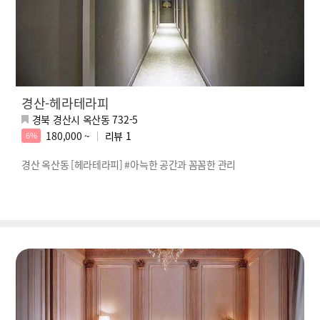
경산-헤라테라피
경북 경산시 옥산동 732-5
180,000 ~
리뷰
1
6%
경산 옥산동 [헤라테라피] #아늑한 공간과 꼼꼼한 관리