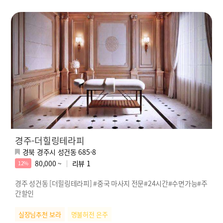
경주-더힐링테라피
경북 경주시 성건동 685-8
80,000 ~
리뷰
1
12%
경주 성건동 [더힐링테라피] #중국 마사지 전문#24시간#수면가능#주
간할인
실장님추천 보라
명불허전 은주