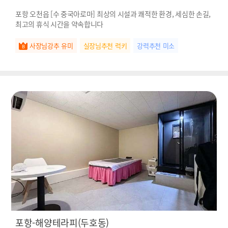
포항 오천읍 [수 중국아로마] 최상의 시설과 쾌적한 환경, 세심한 손길,
최고의 휴식 시간을 약속합니다
사장님강추 유미
실장님추천 럭키
강력추천 미소
포항-해양테라피(두호동)