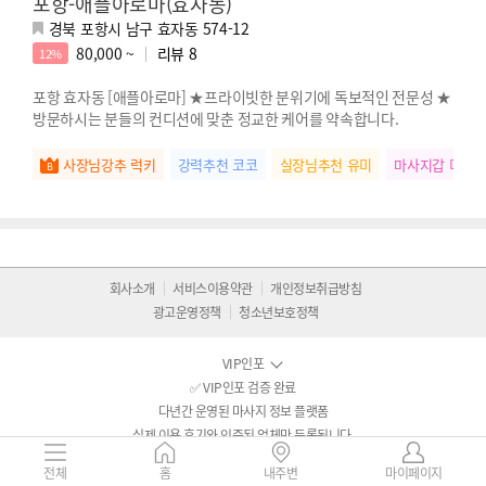
포항-애플아로마(효자동)
경북 포항시 남구 효자동 574-12
80,000 ~
리뷰
8
12%
포항 효자동 [애플아로마] ★프라이빗한 분위기에 독보적인 전문성 ★
방문하시는 분들의 컨디션에 맞춘 정교한 케어를 약속합니다.
사장님강추 럭키
강력추천 코코
실장님추천 유미
마사지갑 미미
회사소개
서비스이용약관
개인정보취급방침
광고운영정책
청소년보호정책
VIP인포
✅ VIP인포 검증 완료
다년간 운영된 마사지 정보 플랫폼
실제 이용 후기와 인증된 업체만 등록됩니다.
VIP인포는 통신판매중개자로서 통신판매의 당사자가 아니며,
전체
홈
내주변
마이페이지