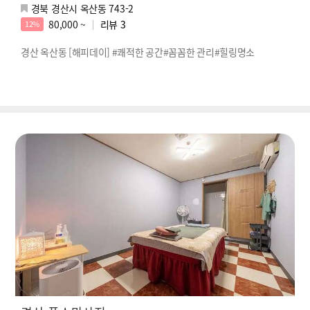
경북 경산시 옥산동 743-2
80,000 ~
리뷰
3
12%
경산 옥산동 [해피데이] #쾌적한 공간#꼼꼼한 관리#힐링명소