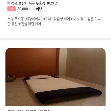
경북 포항시 북구 두호동 1029-2
80,000 ~
리뷰
11
12%
포항 두호동 [해양테라피]★1대1 맞춤형 케어★다시 찾고 싶은 아늑
한 공간★진심 어린 케어