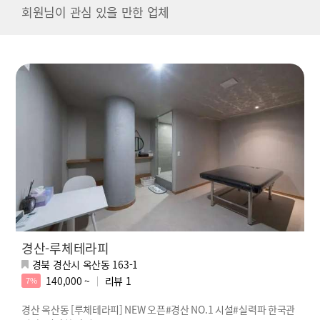
회원님이 관심 있을 만한 업체
경산-루체테라피
경북 경산시 옥산동 163-1
140,000 ~
리뷰
1
7%
경산 옥산동 [루체테라피] NEW 오픈#경산 NO.1 시설#실력파 한국관