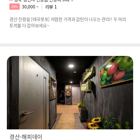
30,000 ~
리뷰
1
25%
경산 진량읍 [태국왓포] 저렴한 가격과 감탄이 나오는 관리!! 두 마리
토끼를 다 잡아보세요~
경산-해피데이