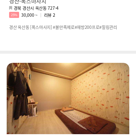
경산-폭스마사지
경북 경산시 옥산동 727-4
30,000 ~
리뷰
2
25%
경산 옥산동 [폭스마사지] #불만족제로#재방200프로#힐링관리