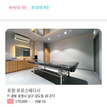
배려만점 세진
센스만점 유진
포항-로로스웨디시
경북 포항시 남구 상도동 18-273
170,000 ~
리뷰
51
6%