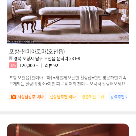
포항-천미아로마(오천읍)
경북 포항시 남구 오천읍 문덕리 231-8
120,000 ~
리뷰
92
8%
포항 오천읍 [천미아로마] ♥새롭게 오픈한 힐링샵♥한번 방문하면 계속
오게되는 힐링의 명소♥지친 피로를 저희 천미로 오셔서 힐링해보세요
사장님강추 미나
실장님추천 리나
명불허전 보라
강력추천 나연