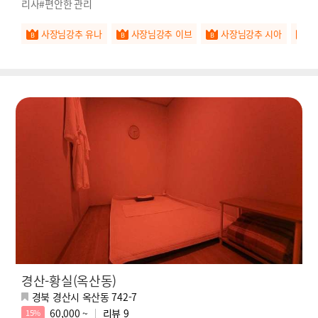
리사#편안한 관리
사장님강추 유나
사장님강추 이브
사장님강추 시아
경산-황실(옥산동)
경북 경산시 옥산동 742-7
60,000 ~
리뷰
9
15%