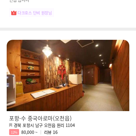
다크호스 단비 원장님
포항-수 중국아로마(오천읍)
경북 포항시 남구 오천읍 원리 1104
80,000 ~
리뷰
16
12%