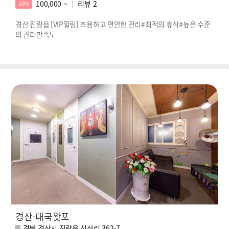
100,000 ~
리뷰
2
10%
경산 진량읍 [VIP힐링] 조용하고 편안한 관리#최적의 휴식#높은 수준
의 관리만족도
경산-태국왓포
경북 경산시 진량읍 신상리 362-7