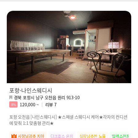
포항-나인스웨디시
경북 포항시 남구 오천읍 원리 913-10
120,000 ~
리뷰
7
8%
포항 오천읍 [나인스웨디시] ★스페셜 스웨디시 케어★각자의 컨디션
에 맞춰 1:1 맞춤형 관리★
사장님강추 지아
다크호스 윤지
실장님추천 노을
릴렉스전문 새