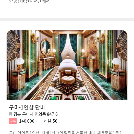
한 공간★진심 어린 케어
구미-1인샵 단비
경북 구미시 인의동 847-6
140,000 ~
리뷰
50
7%
구미 인의동 1인샵 [단비] 최고의 힐링을 선물합니다, 재방문율 1등 1