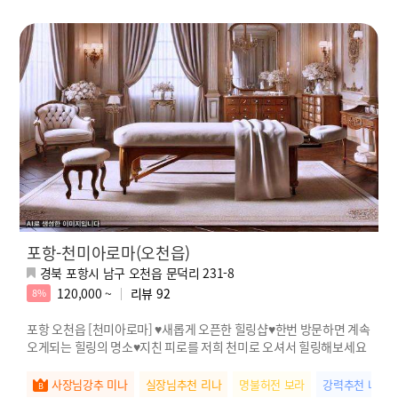
포항-천미아로마(오천읍)
경북 포항시 남구 오천읍 문덕리 231-8
120,000 ~
리뷰
92
8%
포항 오천읍 [천미아로마] ♥새롭게 오픈한 힐링샵♥한번 방문하면 계속
오게되는 힐링의 명소♥지친 피로를 저희 천미로 오셔서 힐링해보세요
사장님강추 미나
실장님추천 리나
명불허전 보라
강력추천 나연