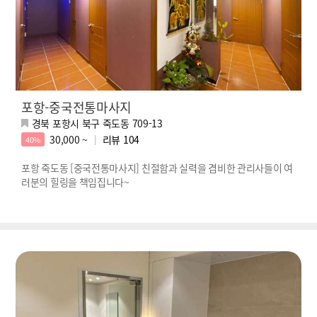
포항-중국전통마사지
경북 포항시 북구 죽도동 709-13
30,000 ~
리뷰
104
40%
포항 죽도동 [중국전통마사지] 친절함과 실력을 겸비한 관리사들이 여
러분의 힐링을 책임집니다~