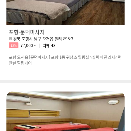
포항-문덕마사지
경북 포항시 남구 오천읍 원리 895-3
77,000 ~
리뷰
43
12%
포항 오천읍 [문덕마사지] 포항 1등 귀청소 힐링샵⭐실력파 관리사⭐편
안한 힐링케어