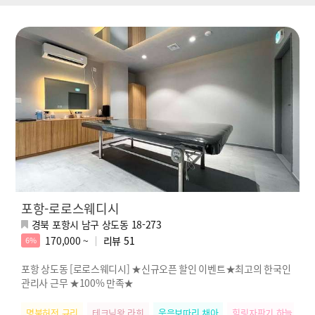
포항-로로스웨디시
경북 포항시 남구 상도동 18-273
170,000 ~
리뷰
51
6%
포항 상도동 [로로스웨디시] ★신규오픈 할인 이벤트★최고의 한국인
관리사 근무 ★100% 만족★
명불허전 규리
테크닉왕 라희
웃음보따리 채아
힐링자판기 하늘
릴