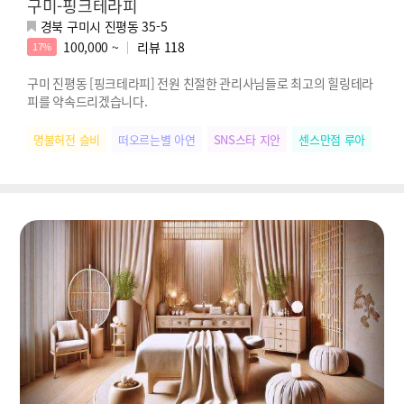
구미-핑크테라피
경북 구미시 진평동 35-5
100,000 ~
리뷰
118
17%
구미 진평동 [핑크테라피] 전원 친절한 관리사님들로 최고의 힐링테라
피를 약속드리겠습니다.
명불허전 슬비
떠오르는별 아연
SNS스타 지안
센스만점 루아
힐링