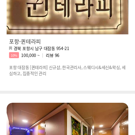
포항-퀸테라피
경북 포항시 남구 대잠동 954-21
100,000 ~
리뷰
96
10%
포항 대잠동 [퀸테라피] 신규샵, 한국관리사, 스웨디시&세신&왁싱, 세
심하고, 집중적인 관리