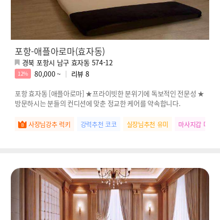
포항-애플아로마(효자동)
경북 포항시 남구 효자동 574-12
80,000 ~
리뷰
8
12%
포항 효자동 [애플아로마] ★프라이빗한 분위기에 독보적인 전문성 ★
방문하시는 분들의 컨디션에 맞춘 정교한 케어를 약속합니다.
사장님강추 럭키
강력추천 코코
실장님추천 유미
마사지갑 미미