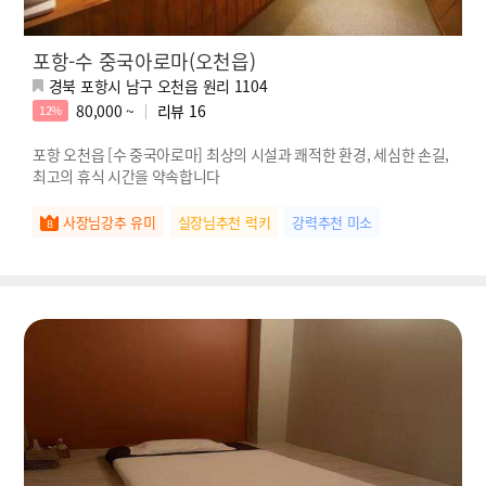
포항-수 중국아로마(오천읍)
경북 포항시 남구 오천읍 원리 1104
80,000 ~
리뷰
16
12%
포항 오천읍 [수 중국아로마] 최상의 시설과 쾌적한 환경, 세심한 손길,
최고의 휴식 시간을 약속합니다
사장님강추 유미
실장님추천 럭키
강력추천 미소