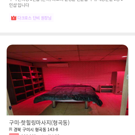
인샵 입니다
다크호스 단비 원장님
구미-핫힐링마사지(형곡동)
경북 구미시 형곡동 143-8