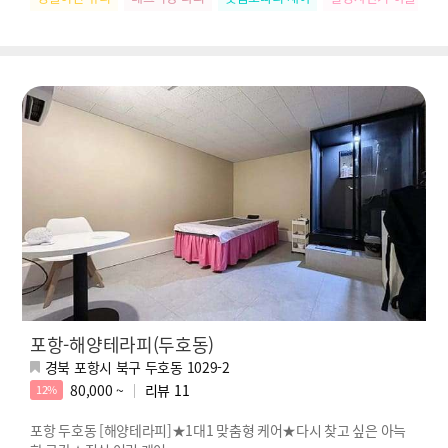
포항-해양테라피(두호동)
경북 포항시 북구 두호동 1029-2
80,000 ~
리뷰
11
12%
포항 두호동 [해양테라피]★1대1 맞춤형 케어★다시 찾고 싶은 아늑