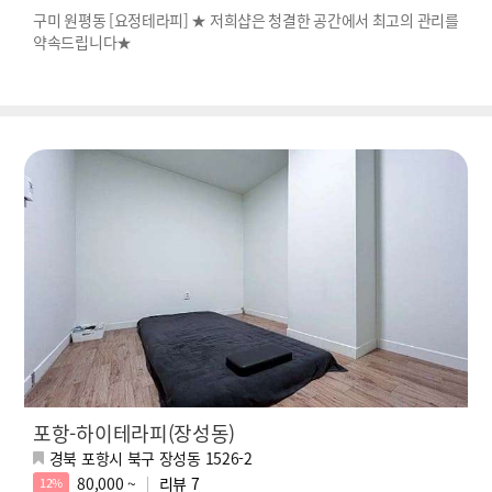
구미 원평동 [요정테라피] ★ 저희샵은 청결한 공간에서 최고의 관리를
약속드립니다★
포항-하이테라피(장성동)
경북 포항시 북구 장성동 1526-2
80,000 ~
리뷰
7
12%