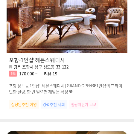
포항-1인샵 헤븐스웨디시
경북 포항시 남구 상도동 33-122
170,000 ~
리뷰
19
6%
포항 상도동 1인샵 [헤븐스웨디시] GRAND OPEN💖1인샵의 프라이
빗한 힐링, 한 번 받으면 재방문 확정 💖
실장님추천 아영
강력추천 세희
힐링자판기 코코