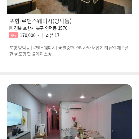
포항-로앤스웨디시(양덕동)
경북 포항시 북구 양덕동 1570
170,000 ~
리뷰
17
6%
포항 양덕동 [로앤스웨디시] ★출중한 관리사와 새롭게 리뉴얼 재오픈
한 ★포항 핫 플레이스★