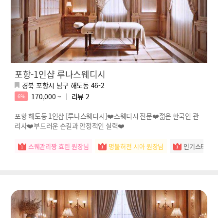
포항-1인샵 루나스웨디시
경북 포항시 남구 해도동 46-2
170,000 ~
리뷰
2
6%
포항 해도동 1인샵 [루나스웨디시]❤️스웨디시 전문❤️젊은 한국인 관
리사❤️부드러운 손길과 안정적인 실력❤️
스웨관리짱 효린 원장님
명불허전 시아 원장님
인기스타 예