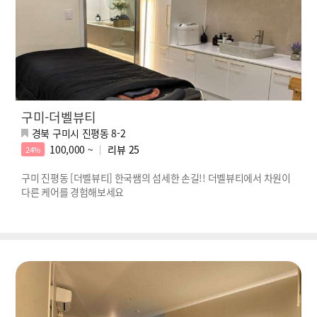
구미-더벨뷰티
경북 구미시 진평동 8-2
100,000 ~
리뷰
25
24%
구미 진평동 [더벨뷰티] 한국쌤의 섬세한 손길!! 더벨뷰티에서 차원이
다른 케어를 경험해보세요