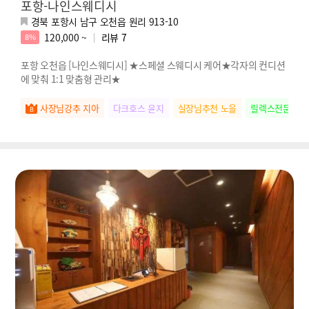
포항-나인스웨디시
경북 포항시 남구 오천읍 원리 913-10
120,000 ~
리뷰
7
8%
포항 오천읍 [나인스웨디시] ★스페셜 스웨디시 케어★각자의 컨디션
에 맞춰 1:1 맞춤형 관리★
사장님강추 지아
다크호스 윤지
실장님추천 노을
릴렉스전문 새