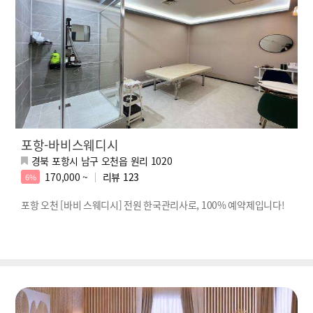
포항-바비스웨디시
경북 포항시 남구 오천읍 원리 1020
170,000 ~
리뷰
123
6%
포항 오천 [바비 스웨디시] 전원 한국관리사로, 100% 예약제입니다!