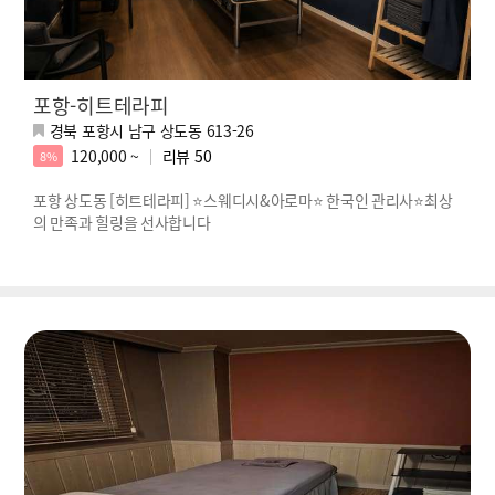
포항-히트테라피
경북 포항시 남구 상도동 613-26
120,000 ~
리뷰
50
8%
포항 상도동 [히트테라피] ⭐스웨디시&아로마⭐ 한국인 관리사⭐최상
의 만족과 힐링을 선사합니다