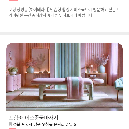
포항 장성동 [하이테라피] 맞춤형 힐링 서비스★다시 방문하고 싶은 프
라이빗한 공간★최상의 휴식을 누려보시기 바랍니다.
포항-에이스중국마사지
경북 포항시 남구 오천읍 문덕리 275-6