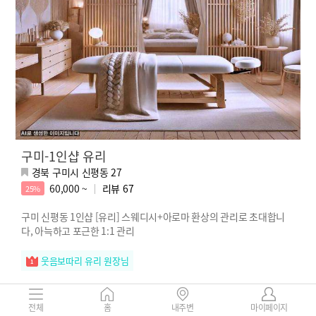
구미-1인샵 유리
경북 구미시 신평동 27
60,000 ~
리뷰
67
25%
구미 신평동 1인샵 [유리] 스웨디시+아로마 환상의 관리로 초대합니
다, 아늑하고 포근한 1:1 관리
웃음보따리 유리 원장님
전체
홈
내주변
마이페이지