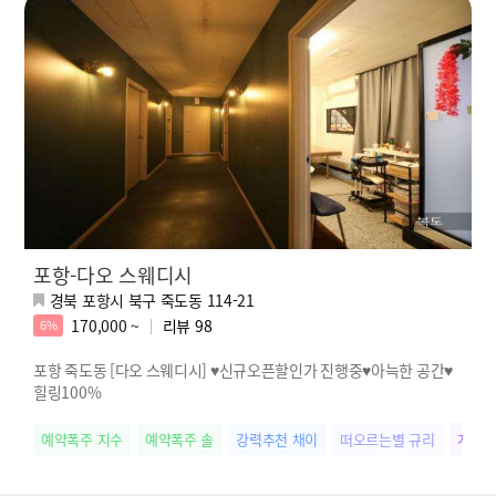
포항-다오 스웨디시
경북 포항시 북구 죽도동 114-21
170,000 ~
리뷰
98
6%
포항 죽도동 [다오 스웨디시] ♥신규오픈할인가 진행중♥아늑한 공간♥
힐링100%
예약폭주 지수
예약폭주 솔
강력추천 채이
떠오르는별 규리
개성만