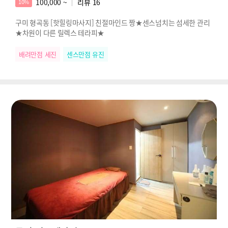
100,000 ~
리뷰
16
10%
구미 형곡동 [핫힐링마사지] 친절마인드 짱★센스넘치는 섬세한 관리
★차원이 다른 릴렉스 테라피★
배려만점 세진
센스만점 유진