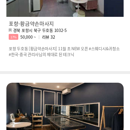
포항-황금약손마사지
경북 포항시 북구 두호동 1032-5
50,000 ~
리뷰
32
17%
포항 두호동 [황금약손마사지] 11월 초 NEW 오픈 #스웨디시&귀청소
#한국·중국 관리사님의 제대로 된 테크닉