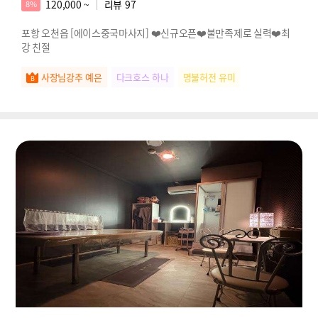
120,000 ~
리뷰
97
8%
포항 오천읍 [에이스중국마사지] ❤️신규오픈❤️불만족제로 실력❤️최
강 친절
사장님강추 예은
다크호스 하나
명불허전 유미