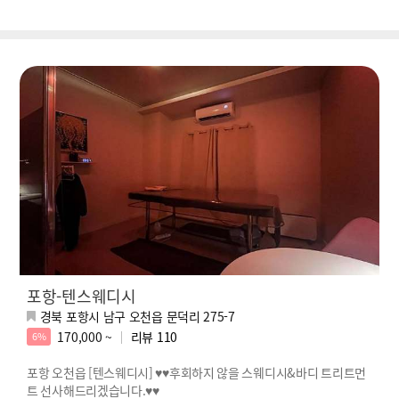
포항-텐스웨디시
경북 포항시 남구 오천읍 문덕리 275-7
170,000 ~
리뷰
110
6%
포항 오천읍 [텐스웨디시] ♥♥후회하지 않을 스웨디시&바디 트리트먼
트 선사해드리겠습니다.♥♥