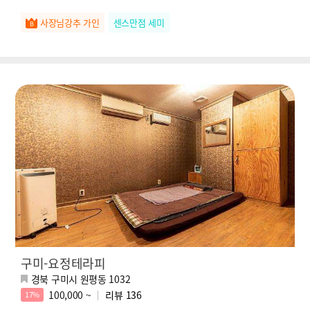
사장님강추 가인
센스만점 세미
구미-요정테라피
경북 구미시 원평동 1032
100,000 ~
리뷰
136
17%