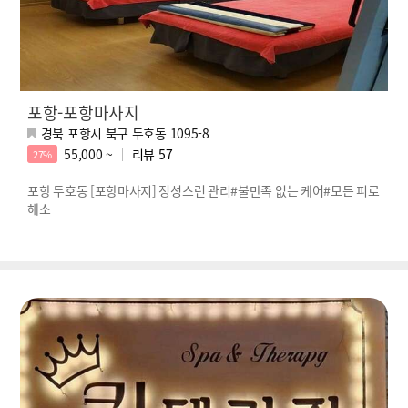
포항-포항마사지
경북 포항시 북구 두호동 1095-8
55,000 ~
리뷰
57
27%
포항 두호동 [포항마사지] 정성스런 관리#불만족 없는 케어#모든 피로
해소