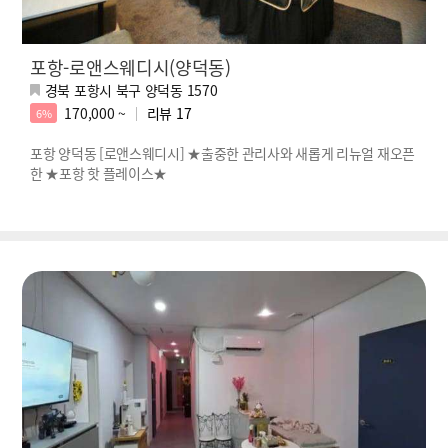
포항-로앤스웨디시(양덕동)
경북 포항시 북구 양덕동 1570
170,000 ~
리뷰
17
6%
포항 양덕동 [로앤스웨디시] ★출중한 관리사와 새롭게 리뉴얼 재오픈
한 ★포항 핫 플레이스★