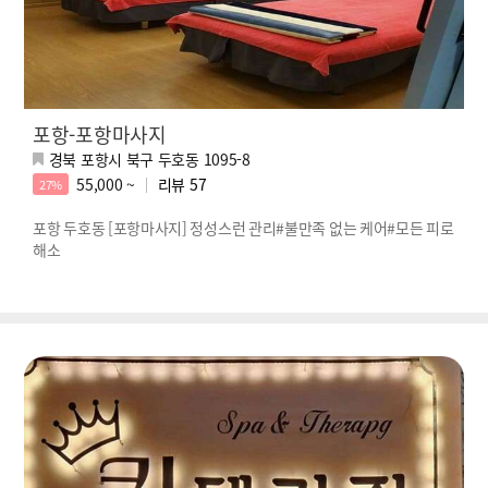
포항-포항마사지
경북 포항시 북구 두호동 1095-8
55,000 ~
리뷰
57
27%
포항 두호동 [포항마사지] 정성스런 관리#불만족 없는 케어#모든 피로
해소