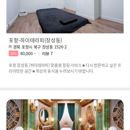
포항-하이테라피(장성동)
경북 포항시 북구 장성동 1526-2
80,000 ~
리뷰
7
12%
포항 장성동 [하이테라피] 맞춤형 힐링 서비스★다시 방문하고 싶은 프
라이빗한 공간★최상의 휴식을 누려보시기 바랍니다.