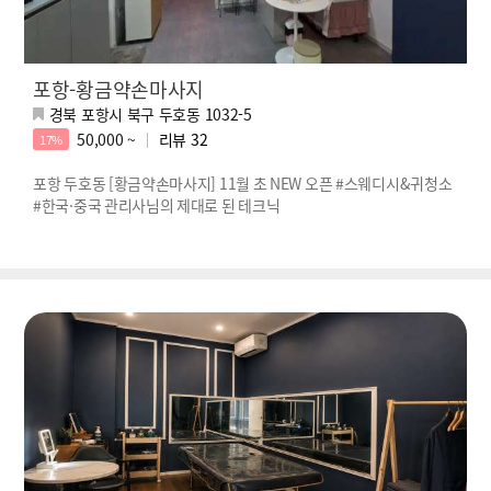
포항-황금약손마사지
경북 포항시 북구 두호동 1032-5
50,000 ~
리뷰
32
17%
포항 두호동 [황금약손마사지] 11월 초 NEW 오픈 #스웨디시&귀청소
#한국·중국 관리사님의 제대로 된 테크닉