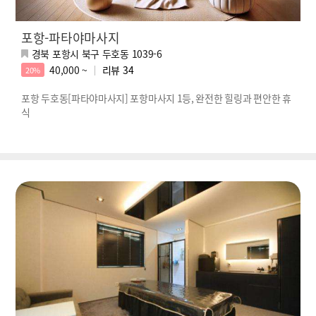
포항-파타야마사지
경북 포항시 북구 두호동 1039-6
40,000 ~
리뷰
34
20%
포항 두호동[파타야마사지] 포항마사지 1등, 완전한 힐링과 편안한 휴
식