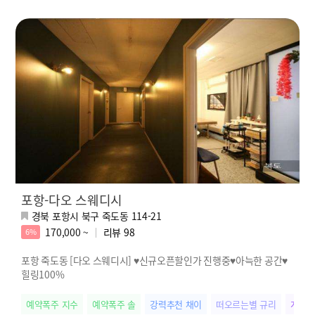
포항-다오 스웨디시
경북 포항시 북구 죽도동 114-21
170,000 ~
리뷰
98
6%
포항 죽도동 [다오 스웨디시] ♥신규오픈할인가 진행중♥아늑한 공간♥
힐링100%
예약폭주 지수
예약폭주 솔
강력추천 채이
떠오르는별 규리
개성만