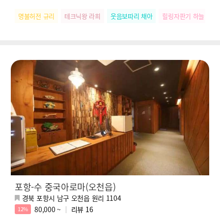
명불허전 규리
테크닉왕 라희
웃음보따리 채아
힐링자판기 하늘
릴
포항-수 중국아로마(오천읍)
경북 포항시 남구 오천읍 원리 1104
80,000 ~
리뷰
16
12%