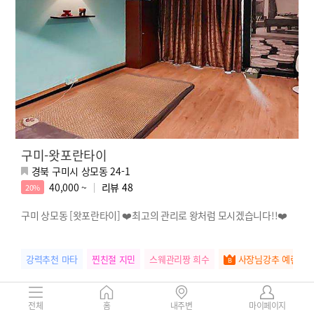
구미-왓포란타이
경북 구미시 상모동 24-1
40,000 ~
리뷰
48
20%
구미 상모동 [왓포란타이] ❤️최고의 관리로 왕처럼 모시겠습니다!!❤️
강력추천 마타
찐친절 지민
스웨관리짱 희수
사장님강추 예린
전체
홈
내주변
마이페이지