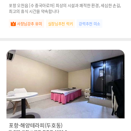
포항 오천읍 [수 중국아로마] 최상의 시설과 쾌적한 환경, 세심한 손길,
최고의 휴식 시간을 약속합니다
사장님강추 유미
실장님추천 럭키
강력추천 미소
포항-해양테라피(두호동)