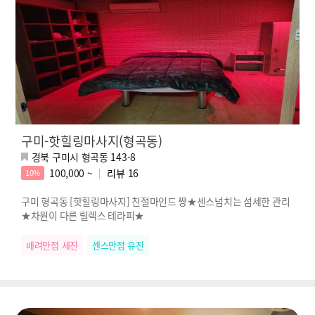
구미-핫힐링마사지(형곡동)
경북 구미시 형곡동 143-8
100,000 ~
리뷰
16
10%
구미 형곡동 [핫힐링마사지] 친절마인드 짱★센스넘치는 섬세한 관리
★차원이 다른 릴렉스 테라피★
배려만점 세진
센스만점 유진