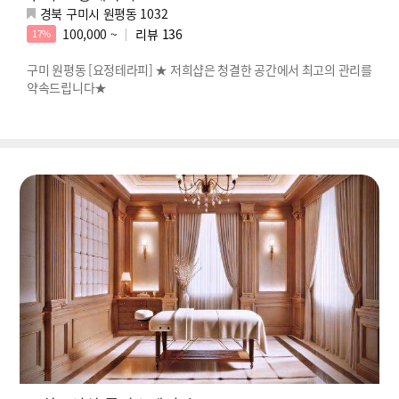
경북 구미시 원평동 1032
100,000 ~
리뷰
136
17%
구미 원평동 [요정테라피] ★ 저희샵은 청결한 공간에서 최고의 관리를
약속드립니다★