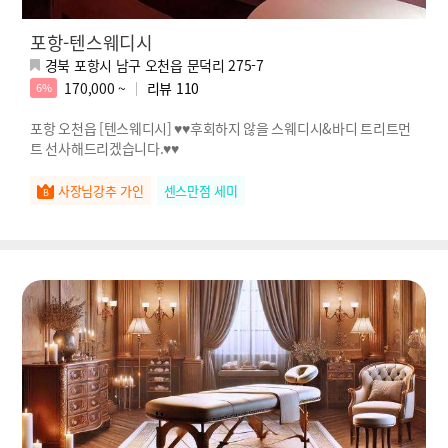
포항-텐스웨디시
경북 포항시 남구 오천읍 문덕리 275-7
170,000 ~
리뷰
110
6%
포항 오천읍 [텐스웨디시] ♥♥후회하지 않을 스웨디시&바디 트리트먼
트 선사해드리겠습니다.♥♥
사장님강추 가인
센스만점 세미