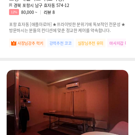
경북 포항시 남구 효자동 574-12
80,000 ~
리뷰
8
12%
포항 효자동 [애플아로마] ★프라이빗한 분위기에 독보적인 전문성 ★
방문하시는 분들의 컨디션에 맞춘 정교한 케어를 약속합니다.
사장님강추 럭키
강력추천 코코
실장님추천 유미
마사지갑 미미