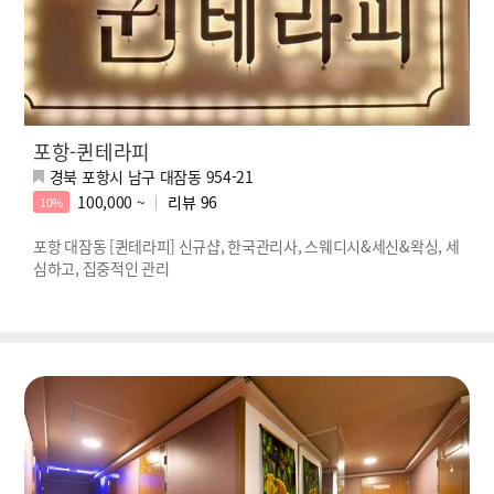
포항-퀸테라피
경북 포항시 남구 대잠동 954-21
100,000 ~
리뷰
96
10%
포항 대잠동 [퀸테라피] 신규샵, 한국관리사, 스웨디시&세신&왁싱, 세
심하고, 집중적인 관리