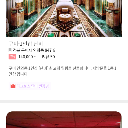
구미-1인샵 단비
경북 구미시 인의동 847-6
140,000 ~
리뷰
50
7%
구미 인의동 1인샵 [단비] 최고의 힐링을 선물합니다, 재방문율 1등 1
인샵 입니다
다크호스 단비 원장님