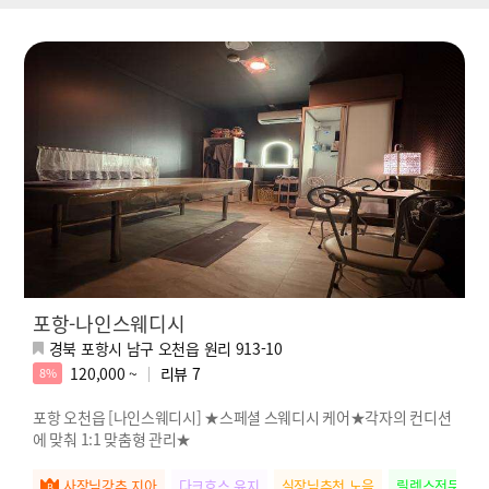
포항-나인스웨디시
경북 포항시 남구 오천읍 원리 913-10
120,000 ~
리뷰
7
8%
포항 오천읍 [나인스웨디시] ★스페셜 스웨디시 케어★각자의 컨디션
에 맞춰 1:1 맞춤형 관리★
사장님강추 지아
다크호스 윤지
실장님추천 노을
릴렉스전문 새