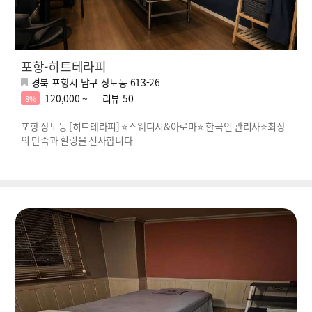
포항-히트테라피
경북 포항시 남구 상도동 613-26
120,000 ~
리뷰
50
8%
포항 상도동 [히트테라피] ⭐스웨디시&아로마⭐ 한국인 관리사⭐최상
의 만족과 힐링을 선사합니다