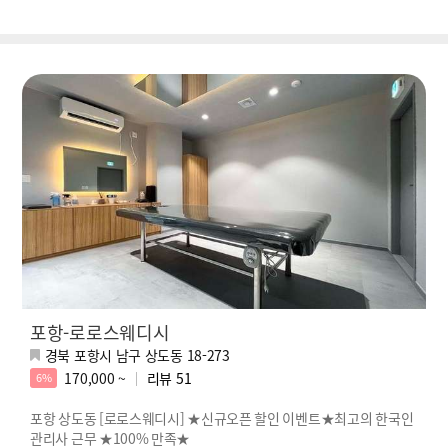
포항-로로스웨디시
경북 포항시 남구 상도동 18-273
170,000 ~
리뷰
51
6%
포항 상도동 [로로스웨디시] ★신규오픈 할인 이벤트★최고의 한국인
관리사 근무 ★100% 만족★