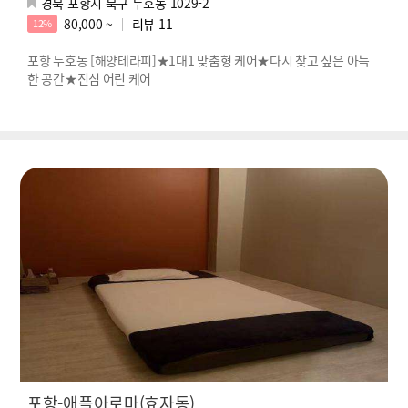
경북 포항시 북구 두호동 1029-2
80,000 ~
리뷰
11
12%
포항 두호동 [해양테라피]★1대1 맞춤형 케어★다시 찾고 싶은 아늑
한 공간★진심 어린 케어
포항-애플아로마(효자동)