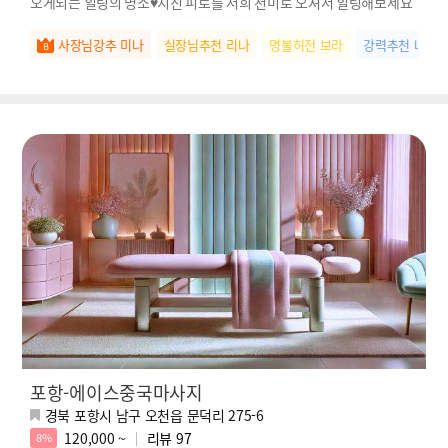
오게되는 힐링의 명소♥지친 피로를 저희 천미로 오셔서 힐링해보세요
사장님강추 미나
실장님추천 리나
명불허전 보라
강력추천 나연
포항-에이스중국마사지
경북 포항시 남구 오천읍 문덕리 275-6
120,000 ~
리뷰
97
8%