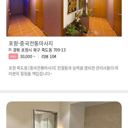
포항-중국전통마사지
경북 포항시 북구 죽도동 709-13
30,000 ~
리뷰
104
40%
포항 죽도동 [중국전통마사지] 친절함과 실력을 겸비한 관리사들이 여
러분의 힐링을 책임집니다~