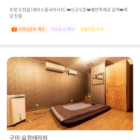
포항 오천읍 [에이스중국마사지] ❤️신규오픈❤️불만족제로 실력❤️최
강 친절
사장님강추 예은
다크호스 하나
명불허전 유미
구미-요정테라피