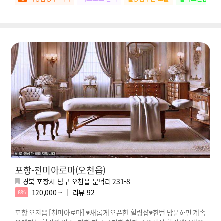
포항-천미아로마(오천읍)
경북 포항시 남구 오천읍 문덕리 231-8
120,000 ~
리뷰
92
8%
포항 오천읍 [천미아로마] ♥새롭게 오픈한 힐링샵♥한번 방문하면 계속