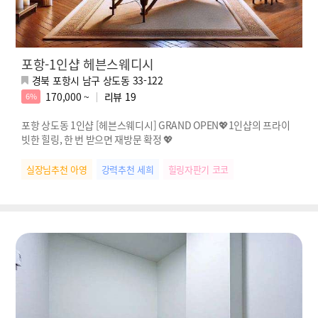
포항-1인샵 헤븐스웨디시
경북 포항시 남구 상도동 33-122
170,000 ~
리뷰
19
6%
포항 상도동 1인샵 [헤븐스웨디시] GRAND OPEN💖1인샵의 프라이
빗한 힐링, 한 번 받으면 재방문 확정 💖
실장님추천 아영
강력추천 세희
힐링자판기 코코