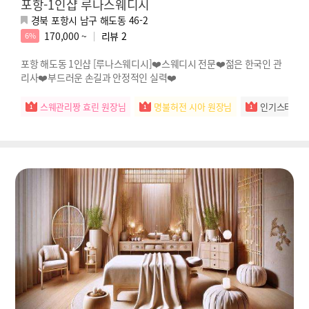
포항-1인샵 루나스웨디시
경북 포항시 남구 해도동 46-2
170,000 ~
리뷰
2
6%
포항 해도동 1인샵 [루나스웨디시]❤️스웨디시 전문❤️젊은 한국인 관
리사❤️부드러운 손길과 안정적인 실력❤️
스웨관리짱 효린 원장님
명불허전 시아 원장님
인기스타 예