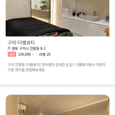
구미-더벨뷰티
경북 구미시 진평동 8-2
100,000 ~
리뷰
25
24%
구미 진평동 [더벨뷰티] 한국쌤의 섬세한 손길!! 더벨뷰티에서 차원이
다른 케어를 경험해보세요