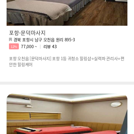
포항-문덕마사지
경북 포항시 남구 오천읍 원리 895-3
77,000 ~
리뷰
43
12%
포항 오천읍 [문덕마사지] 포항 1등 귀청소 힐링샵⭐실력파 관리사⭐편
안한 힐링케어