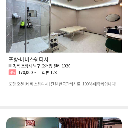
포항-바비스웨디시
경북 포항시 남구 오천읍 원리 1020
170,000 ~
리뷰
123
6%
포항 오천 [바비 스웨디시] 전원 한국관리사로, 100% 예약제입니다!