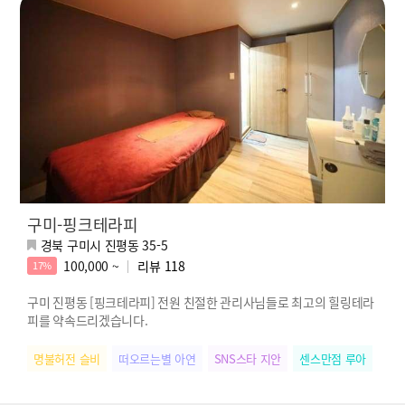
구미-핑크테라피
경북 구미시 진평동 35-5
100,000 ~
리뷰
118
17%
구미 진평동 [핑크테라피] 전원 친절한 관리사님들로 최고의 힐링테라
피를 약속드리겠습니다.
명불허전 슬비
떠오르는별 아연
SNS스타 지안
센스만점 루아
힐링