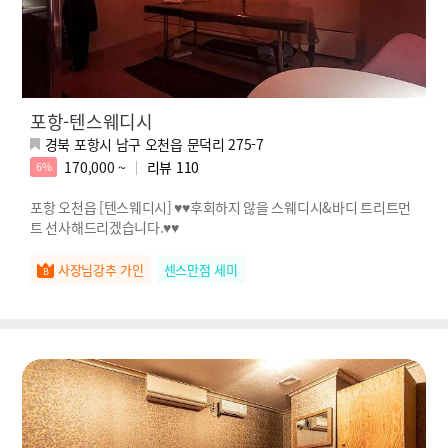
포항-텐스웨디시
경북 포항시 남구 오천읍 문덕리 275-7
170,000 ~
리뷰
110
6%
포항 오천읍 [텐스웨디시] ♥♥후회하지 않을 스웨디시&바디 트리트먼
트 선사해드리겠습니다.♥♥
사장님강추 가인
센스만점 세미