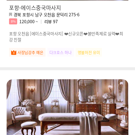
포항-에이스중국마사지
경북 포항시 남구 오천읍 문덕리 275-6
120,000 ~
리뷰
97
8%
포항 오천읍 [에이스중국마사지] ❤️신규오픈❤️불만족제로 실력❤️최
강 친절
사장님강추 예은
다크호스 하나
명불허전 유미