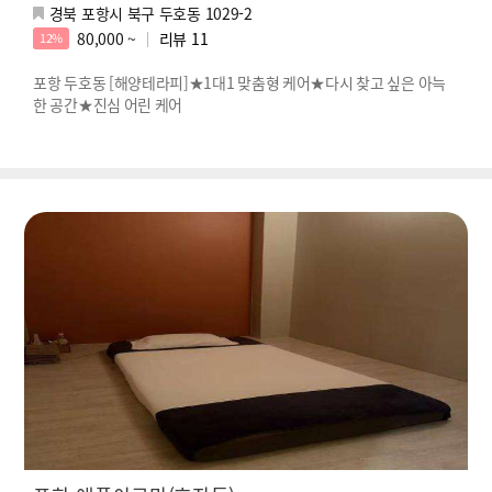
경북 포항시 북구 두호동 1029-2
80,000 ~
리뷰
11
12%
포항 두호동 [해양테라피]★1대1 맞춤형 케어★다시 찾고 싶은 아늑
한 공간★진심 어린 케어