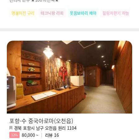
명불허전 규리
테크닉왕 라희
웃음보따리 채아
힐링자판기 하늘
릴
포항-수 중국아로마(오천읍)
경북 포항시 남구 오천읍 원리 1104
80,000 ~
리뷰
16
12%