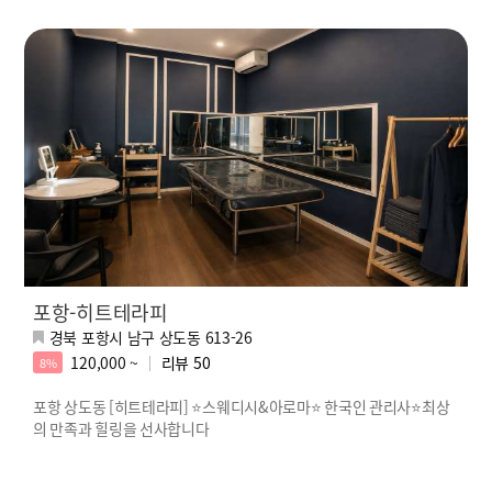
포항-히트테라피
경북 포항시 남구 상도동 613-26
120,000 ~
리뷰
50
8%
포항 상도동 [히트테라피] ⭐스웨디시&아로마⭐ 한국인 관리사⭐최상
의 만족과 힐링을 선사합니다