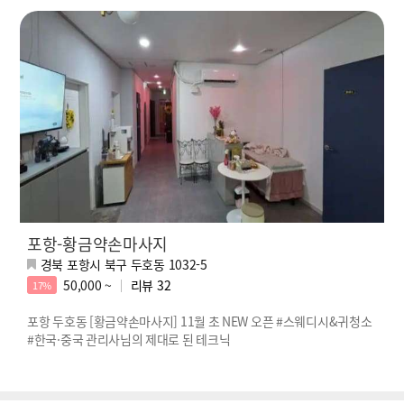
포항-황금약손마사지
경북 포항시 북구 두호동 1032-5
50,000 ~
리뷰
32
17%
포항 두호동 [황금약손마사지] 11월 초 NEW 오픈 #스웨디시&귀청소
#한국·중국 관리사님의 제대로 된 테크닉