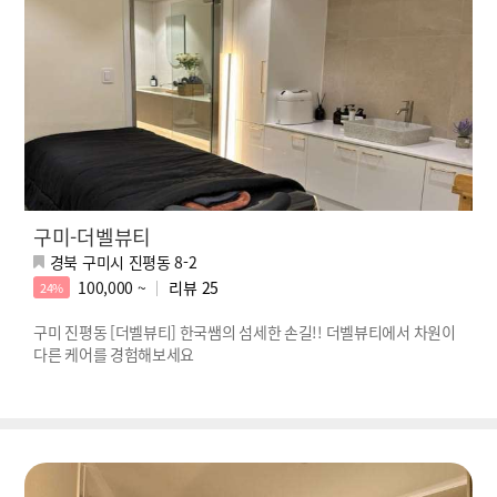
구미-더벨뷰티
경북 구미시 진평동 8-2
100,000 ~
리뷰
25
24%
구미 진평동 [더벨뷰티] 한국쌤의 섬세한 손길!! 더벨뷰티에서 차원이
다른 케어를 경험해보세요