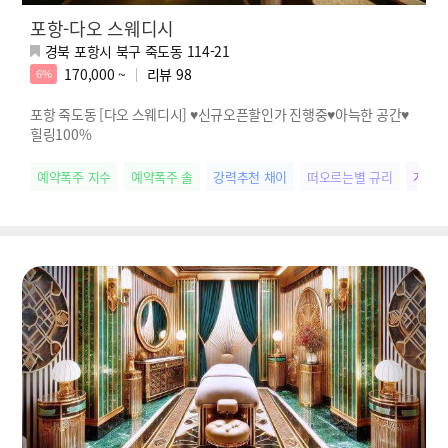
포항-다오 스웨디시
경북 포항시 북구 죽도동 114-21
170,000 ~
리뷰
98
6%
포항 죽도동 [다오 스웨디시] ♥신규오픈할인가 진행중♥아늑한 공간♥
힐링100%
예약폭주 지수
예약폭주 솔
강력추천 채이
떠오르는별 규리
개성만