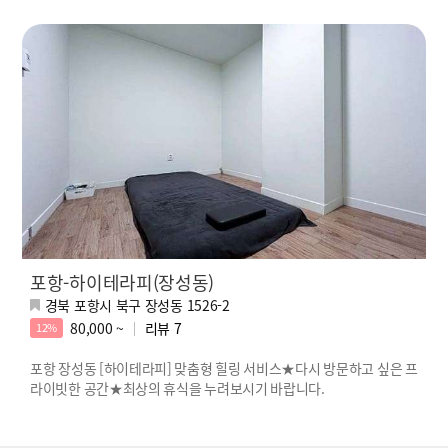
포항-하이테라피(장성동)
경북 포항시 북구 장성동 1526-2
80,000 ~
리뷰
7
12%
포항 장성동 [하이테라피] 맞춤형 힐링 서비스★다시 방문하고 싶은 프
라이빗한 공간★최상의 휴식을 누려보시기 바랍니다.