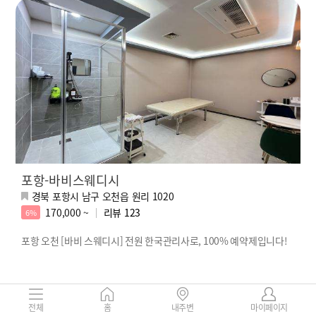
포항-바비스웨디시
경북 포항시 남구 오천읍 원리 1020
170,000 ~
리뷰
123
6%
포항 오천 [바비 스웨디시] 전원 한국관리사로, 100% 예약제입니다!
전체
홈
내주변
마이페이지