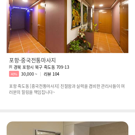
포항-중국전통마사지
경북 포항시 북구 죽도동 709-13
30,000 ~
리뷰
104
40%
포항 죽도동 [중국전통마사지] 친절함과 실력을 겸비한 관리사들이 여
러분의 힐링을 책임집니다~