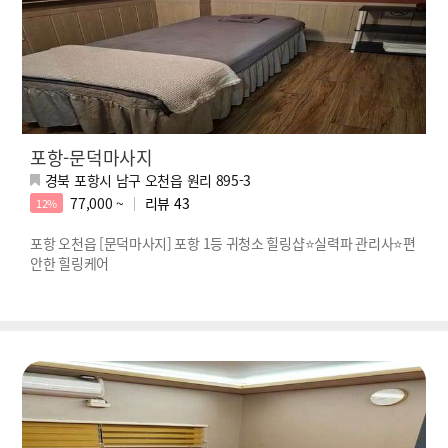
포항-문덕마사지
경북 포항시 남구 오천읍 원리 895-3
77,000 ~
리뷰
43
12%
포항 오천읍 [문덕마사지] 포항 1등 귀청소 힐링샵⭐실력파 관리사⭐편
안한 힐링케어