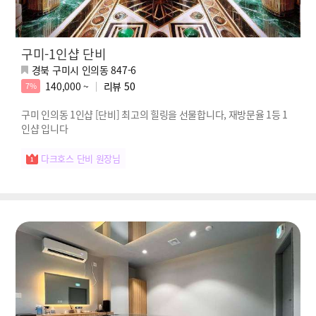
구미-1인샵 단비
경북 구미시 인의동 847-6
140,000 ~
리뷰
50
7%
구미 인의동 1인샵 [단비] 최고의 힐링을 선물합니다, 재방문율 1등 1
인샵 입니다
다크호스 단비 원장님