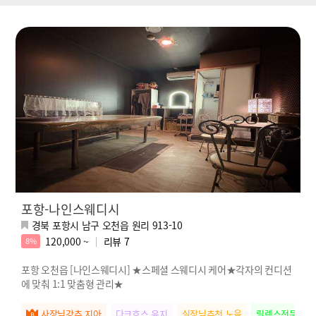
포항-나인스웨디시
경북 포항시 남구 오천읍 원리 913-10
120,000 ~
리뷰
7
8%
포항 오천읍 [나인스웨디시] ★스페셜 스웨디시 케어★각자의 컨디션
에 맞춰 1:1 맞춤형 관리★
사장님강추 지아
다크호스 윤지
실장님추천 노을
릴렉스전문 새