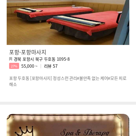
포항-포항마사지
경북 포항시 북구 두호동 1095-8
55,000 ~
리뷰
57
27%
포항 두호동 [포항마사지] 정성스런 관리#불만족 없는 케어#모든 피로
해소