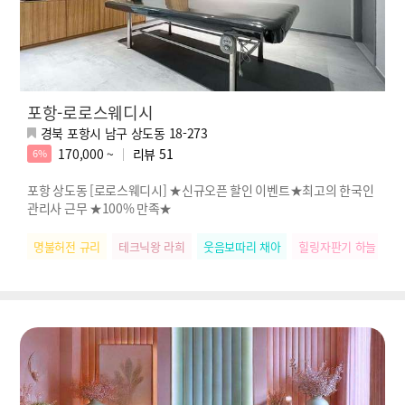
포항-로로스웨디시
경북 포항시 남구 상도동 18-273
170,000 ~
리뷰
51
6%
포항 상도동 [로로스웨디시] ★신규오픈 할인 이벤트★최고의 한국인
관리사 근무 ★100% 만족★
명불허전 규리
테크닉왕 라희
웃음보따리 채아
힐링자판기 하늘
릴