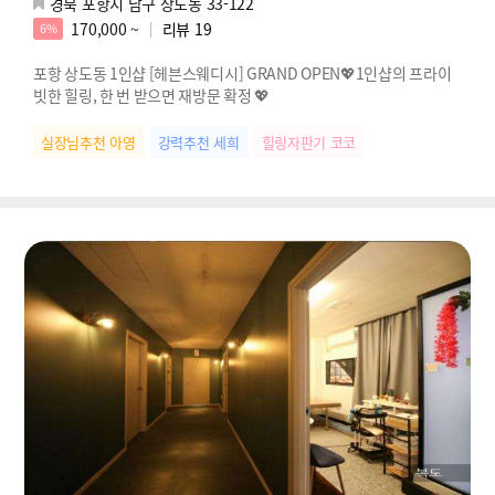
경북 포항시 남구 상도동 33-122
170,000 ~
리뷰
19
6%
포항 상도동 1인샵 [헤븐스웨디시] GRAND OPEN💖1인샵의 프라이
빗한 힐링, 한 번 받으면 재방문 확정 💖
실장님추천 아영
강력추천 세희
힐링자판기 코코