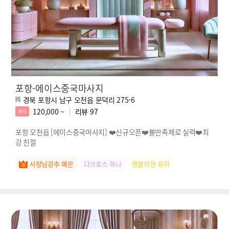
포항-에이스중국마사지
경북 포항시 남구 오천읍 문덕리 275-6
120,000 ~
리뷰
97
8%
포항 오천읍 [에이스중국마사지] ❤️신규오픈❤️불만족제로 실력❤️최
강 친절
사장님강추 예은
다크호스 하나
명불허전 유미