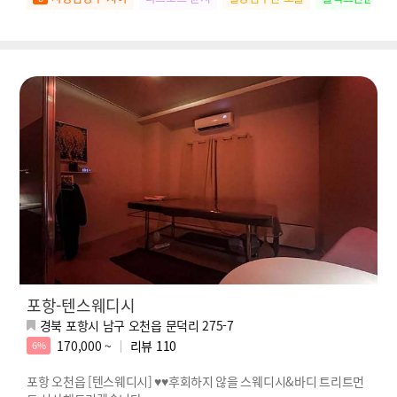
포항-텐스웨디시
경북 포항시 남구 오천읍 문덕리 275-7
170,000 ~
리뷰
110
6%
포항 오천읍 [텐스웨디시] ♥♥후회하지 않을 스웨디시&바디 트리트먼