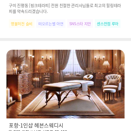
구미 진평동 [핑크테라피] 전원 친절한 관리사님들로 최고의 힐링테라
피를 약속드리겠습니다.
명불허전 슬비
떠오르는별 아연
SNS스타 지안
센스만점 루아
힐링
포항-1인샵 헤븐스웨디시