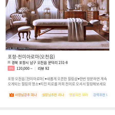
포항-천미아로마(오천읍)
경북 포항시 남구 오천읍 문덕리 231-8
120,000 ~
리뷰
92
8%
포항 오천읍 [천미아로마] ♥새롭게 오픈한 힐링샵♥한번 방문하면 계속
오게되는 힐링의 명소♥지친 피로를 저희 천미로 오셔서 힐링해보세요
사장님강추 미나
실장님추천 리나
명불허전 보라
강력추천 나연