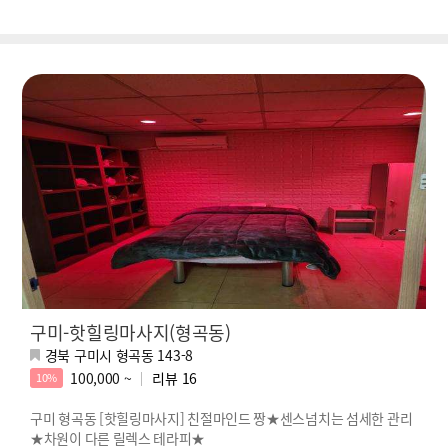
구미-핫힐링마사지(형곡동)
경북 구미시 형곡동 143-8
100,000 ~
리뷰
16
10%
구미 형곡동 [핫힐링마사지] 친절마인드 짱★센스넘치는 섬세한 관리
★차원이 다른 릴렉스 테라피★