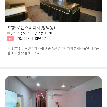
포항-로앤스웨디시(양덕동)
경북 포항시 북구 양덕동 1570
170,000 ~
리뷰
17
6%
포항 양덕동 [로앤스웨디시] ★출중한 관리사와 새롭게 리뉴얼 재오픈
한 ★포항 핫 플레이스★