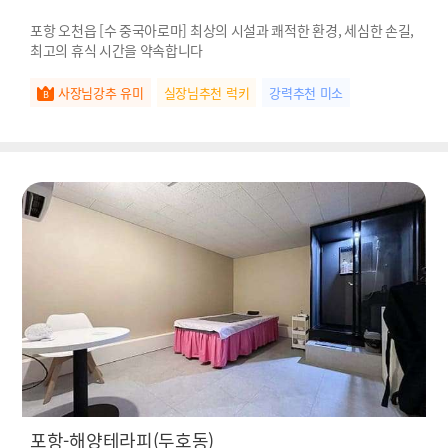
포항 오천읍 [수 중국아로마] 최상의 시설과 쾌적한 환경, 세심한 손길,
최고의 휴식 시간을 약속합니다
사장님강추 유미
실장님추천 럭키
강력추천 미소
포항-해양테라피(두호동)