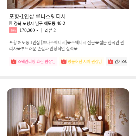
포항-1인샵 루나스웨디시
경북 포항시 남구 해도동 46-2
170,000 ~
리뷰
2
6%
포항 해도동 1인샵 [루나스웨디시]❤️스웨디시 전문❤️젊은 한국인 관
리사❤️부드러운 손길과 안정적인 실력❤️
스웨관리짱 효린 원장님
명불허전 시아 원장님
인기스타 예