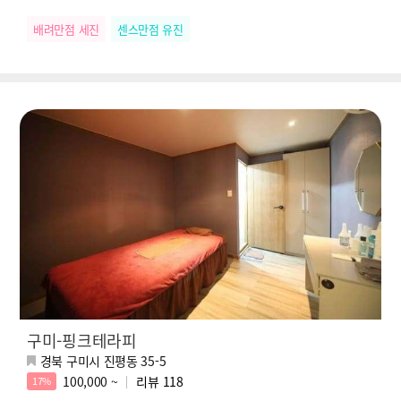
배려만점 세진
센스만점 유진
구미-핑크테라피
경북 구미시 진평동 35-5
100,000 ~
리뷰
118
17%