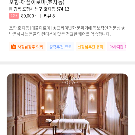
포항-애플아로마(효자동)
경북 포항시 남구 효자동 574-12
80,000 ~
리뷰
8
12%
포항 효자동 [애플아로마] ★프라이빗한 분위기에 독보적인 전문성 ★
방문하시는 분들의 컨디션에 맞춘 정교한 케어를 약속합니다.
사장님강추 럭키
강력추천 코코
실장님추천 유미
마사지갑 미미