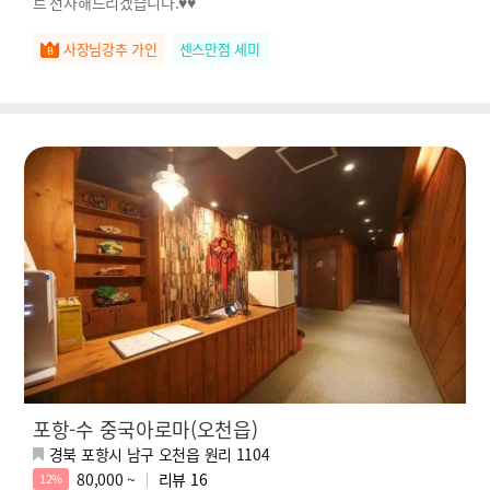
트 선사해드리겠습니다.♥♥
사장님강추 가인
센스만점 세미
포항-수 중국아로마(오천읍)
경북 포항시 남구 오천읍 원리 1104
80,000 ~
리뷰
16
12%