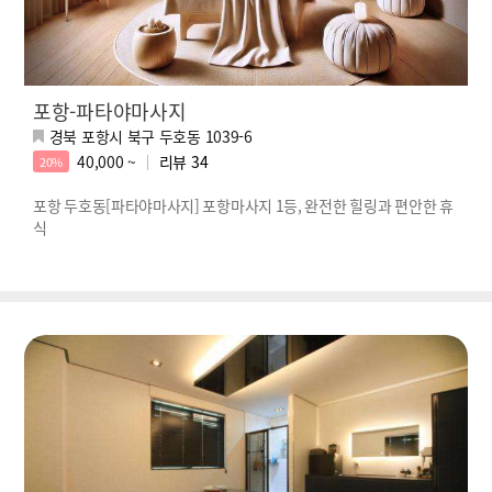
포항-파타야마사지
경북 포항시 북구 두호동 1039-6
40,000 ~
리뷰
34
20%
포항 두호동[파타야마사지] 포항마사지 1등, 완전한 힐링과 편안한 휴
식