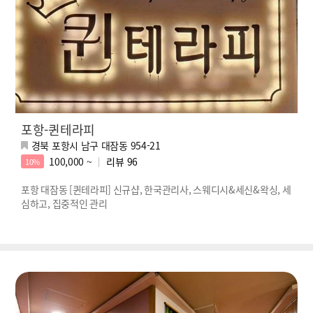
포항-퀸테라피
경북 포항시 남구 대잠동 954-21
100,000 ~
리뷰
96
10%
포항 대잠동 [퀸테라피] 신규샵, 한국관리사, 스웨디시&세신&왁싱, 세
심하고, 집중적인 관리