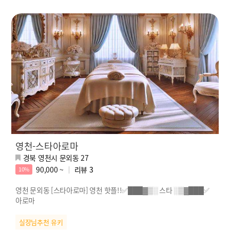
영천-스타아로마
경북 영천시 문외동 27
90,000 ~
리뷰
3
10%
영천 문외동 [스타아로마] 영천 핫플!!✅███▓▒░ 스타 ░▒▓███✅
아로마
실장님추천 유키