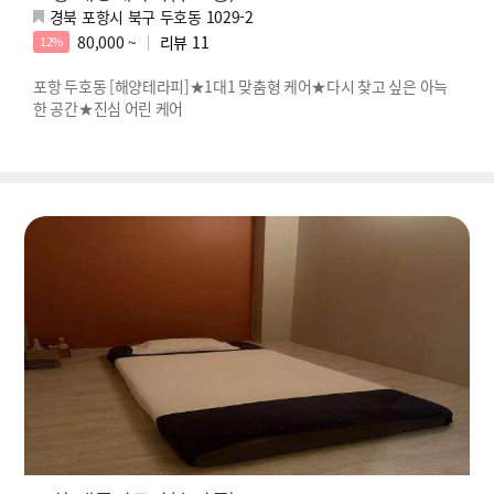
경북 포항시 북구 두호동 1029-2
80,000 ~
리뷰
11
12%
포항 두호동 [해양테라피]★1대1 맞춤형 케어★다시 찾고 싶은 아늑
한 공간★진심 어린 케어