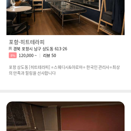
포항-히트테라피
경북 포항시 남구 상도동 613-26
120,000 ~
리뷰
50
8%
포항 상도동 [히트테라피] ⭐스웨디시&아로마⭐ 한국인 관리사⭐최상
의 만족과 힐링을 선사합니다