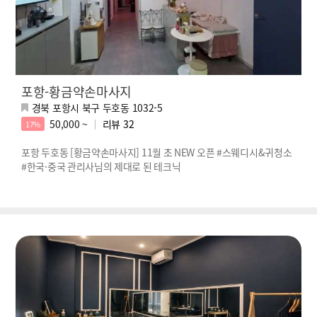
포항-황금약손마사지
경북 포항시 북구 두호동 1032-5
50,000 ~
리뷰
32
17%
포항 두호동 [황금약손마사지] 11월 초 NEW 오픈 #스웨디시&귀청소
#한국·중국 관리사님의 제대로 된 테크닉