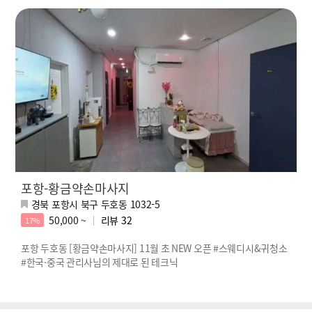
포항-황금약손마사지
경북 포항시 북구 두호동 1032-5
50,000 ~
리뷰
32
17%
포항 두호동 [황금약손마사지] 11월 초 NEW 오픈 #스웨디시&귀청소
#한국·중국 관리사님의 제대로 된 테크닉