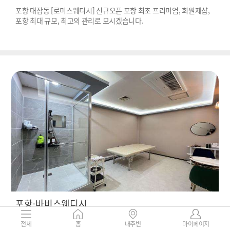
포항 대잠동 [로미스웨디시] 신규오픈 포항 최초 프리미엄, 회원제샵,
포항 최대 규모, 최고의 관리로 모시겠습니다.
포항-바비스웨디시
경북 포항시 남구 오천읍 원리 1020
전체
홈
내주변
마이페이지
170,000 ~
리뷰
123
6%