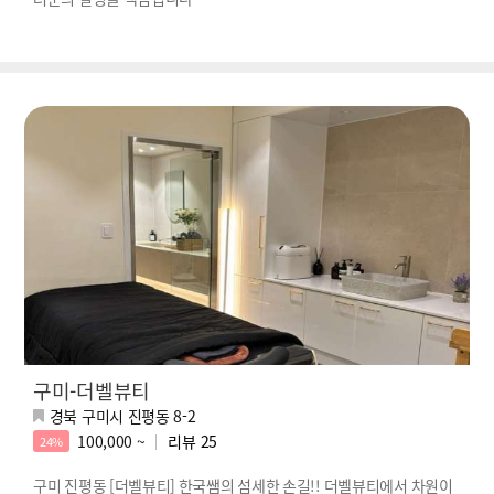
구미-더벨뷰티
경북 구미시 진평동 8-2
100,000 ~
리뷰
25
24%
구미 진평동 [더벨뷰티] 한국쌤의 섬세한 손길!! 더벨뷰티에서 차원이