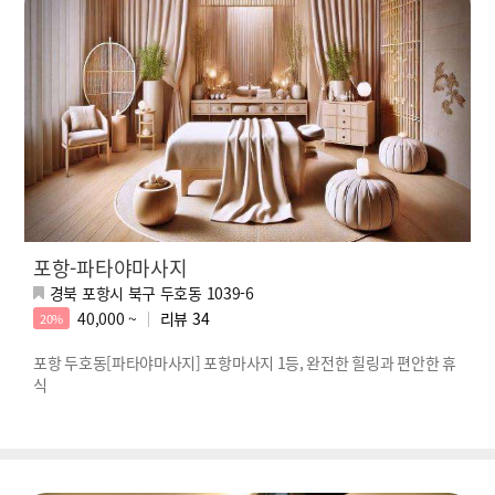
포항-파타야마사지
경북 포항시 북구 두호동 1039-6
40,000 ~
리뷰
34
20%
포항 두호동[파타야마사지] 포항마사지 1등, 완전한 힐링과 편안한 휴
식