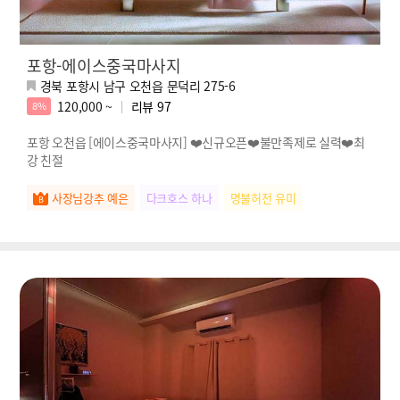
포항-에이스중국마사지
경북 포항시 남구 오천읍 문덕리 275-6
120,000 ~
리뷰
97
8%
포항 오천읍 [에이스중국마사지] ❤️신규오픈❤️불만족제로 실력❤️최
강 친절
사장님강추 예은
다크호스 하나
명불허전 유미