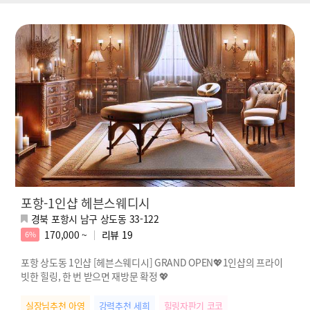
포항-1인샵 헤븐스웨디시
경북 포항시 남구 상도동 33-122
170,000 ~
리뷰
19
6%
포항 상도동 1인샵 [헤븐스웨디시] GRAND OPEN💖1인샵의 프라이
빗한 힐링, 한 번 받으면 재방문 확정 💖
실장님추천 아영
강력추천 세희
힐링자판기 코코