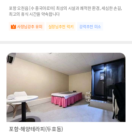
포항 오천읍 [수 중국아로마] 최상의 시설과 쾌적한 환경, 세심한 손길,
최고의 휴식 시간을 약속합니다
사장님강추 유미
실장님추천 럭키
강력추천 미소
포항-해양테라피(두호동)