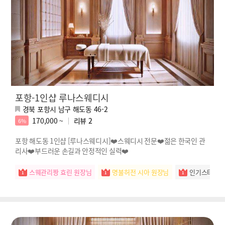
포항-1인샵 루나스웨디시
경북 포항시 남구 해도동 46-2
170,000 ~
리뷰
2
6%
포항 해도동 1인샵 [루나스웨디시]❤️스웨디시 전문❤️젊은 한국인 관
리사❤️부드러운 손길과 안정적인 실력❤️
스웨관리짱 효린 원장님
명불허전 시아 원장님
인기스타 예