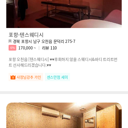
포항-텐스웨디시
경북 포항시 남구 오천읍 문덕리 275-7
170,000 ~
리뷰
110
6%
포항 오천읍 [텐스웨디시] ♥♥후회하지 않을 스웨디시&바디 트리트먼
트 선사해드리겠습니다.♥♥
사장님강추 가인
센스만점 세미