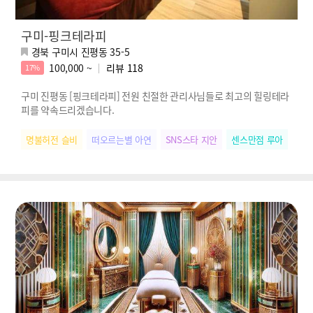
구미-핑크테라피
경북 구미시 진평동 35-5
100,000 ~
리뷰
118
17%
구미 진평동 [핑크테라피] 전원 친절한 관리사님들로 최고의 힐링테라
피를 약속드리겠습니다.
명불허전 슬비
떠오르는별 아연
SNS스타 지안
센스만점 루아
힐링