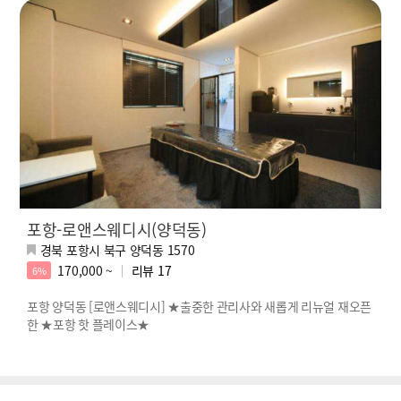
포항-로앤스웨디시(양덕동)
경북 포항시 북구 양덕동 1570
170,000 ~
리뷰
17
6%
포항 양덕동 [로앤스웨디시] ★출중한 관리사와 새롭게 리뉴얼 재오픈
한 ★포항 핫 플레이스★