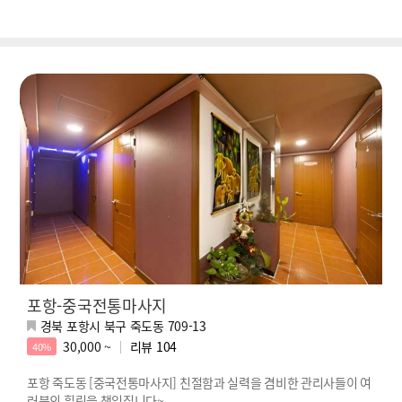
포항-중국전통마사지
경북 포항시 북구 죽도동 709-13
30,000 ~
리뷰
104
40%
포항 죽도동 [중국전통마사지] 친절함과 실력을 겸비한 관리사들이 여
러분의 힐링을 책임집니다~