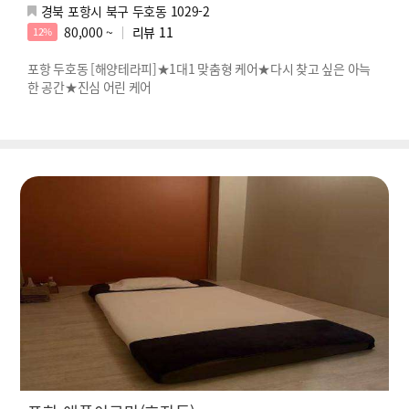
경북 포항시 북구 두호동 1029-2
80,000 ~
리뷰
11
12%
포항 두호동 [해양테라피]★1대1 맞춤형 케어★다시 찾고 싶은 아늑
한 공간★진심 어린 케어