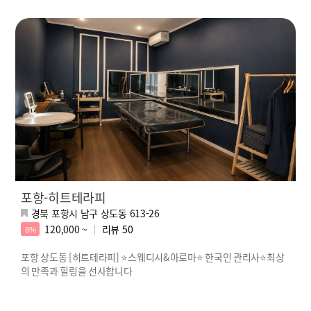
포항-히트테라피
경북 포항시 남구 상도동 613-26
120,000 ~
리뷰
50
8%
포항 상도동 [히트테라피] ⭐스웨디시&아로마⭐ 한국인 관리사⭐최상
의 만족과 힐링을 선사합니다