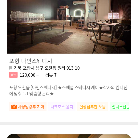
포항-나인스웨디시
경북 포항시 남구 오천읍 원리 913-10
120,000 ~
리뷰
7
8%
포항 오천읍 [나인스웨디시] ★스페셜 스웨디시 케어★각자의 컨디션
에 맞춰 1:1 맞춤형 관리★
사장님강추 지아
다크호스 윤지
실장님추천 노을
릴렉스전문 새