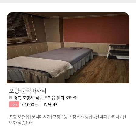
포항-문덕마사지
경북 포항시 남구 오천읍 원리 895-3
77,000 ~
리뷰
43
12%
포항 오천읍 [문덕마사지] 포항 1등 귀청소 힐링샵⭐실력파 관리사⭐편
안한 힐링케어