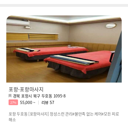
포항-포항마사지
경북 포항시 북구 두호동 1095-8
55,000 ~
리뷰
57
27%
포항 두호동 [포항마사지] 정성스런 관리#불만족 없는 케어#모든 피로
해소