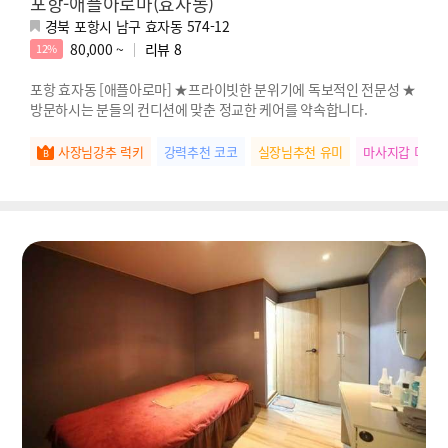
포항-애플아로마(효자동)
경북 포항시 남구 효자동 574-12
80,000 ~
리뷰
8
12%
포항 효자동 [애플아로마] ★프라이빗한 분위기에 독보적인 전문성 ★
방문하시는 분들의 컨디션에 맞춘 정교한 케어를 약속합니다.
사장님강추 럭키
강력추천 코코
실장님추천 유미
마사지갑 미미