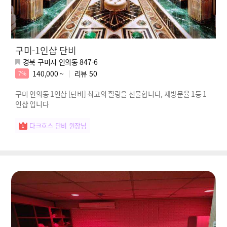
구미-1인샵 단비
경북 구미시 인의동 847-6
140,000 ~
리뷰
50
7%
구미 인의동 1인샵 [단비] 최고의 힐링을 선물합니다, 재방문율 1등 1
인샵 입니다
다크호스 단비 원장님