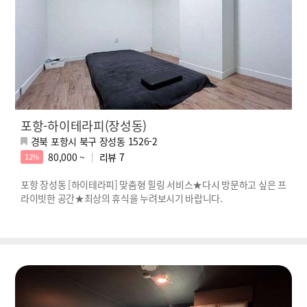
포항-하이테라피(장성동)
경북 포항시 북구 장성동 1526-2
80,000 ~
리뷰
7
12%
포항 장성동 [하이테라피] 맞춤형 힐링 서비스★다시 방문하고 싶은 프
라이빗한 공간★최상의 휴식을 누려보시기 바랍니다.