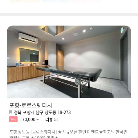
포항-로로스웨디시
경북 포항시 남구 상도동 18-273
170,000 ~
리뷰
51
6%
포항 상도동 [로로스웨디시] ★신규오픈 할인 이벤트★최고의 한국인
관리사 근무 ★100% 만족★