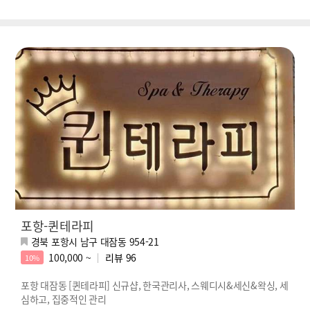
포항-퀸테라피
경북 포항시 남구 대잠동 954-21
100,000 ~
리뷰
96
10%
포항 대잠동 [퀸테라피] 신규샵, 한국관리사, 스웨디시&세신&왁싱, 세
심하고, 집중적인 관리