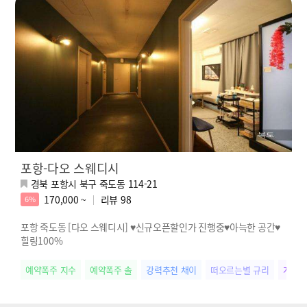
포항-다오 스웨디시
경북 포항시 북구 죽도동 114-21
170,000 ~
리뷰
98
6%
포항 죽도동 [다오 스웨디시] ♥신규오픈할인가 진행중♥아늑한 공간♥
힐링100%
예약폭주 지수
예약폭주 솔
강력추천 채이
떠오르는별 규리
개성만