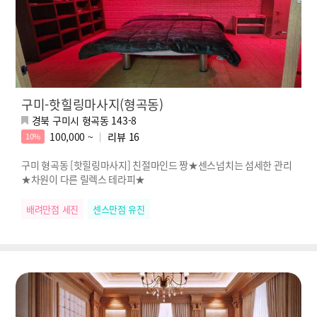
구미-핫힐링마사지(형곡동)
경북 구미시 형곡동 143-8
100,000 ~
리뷰
16
10%
구미 형곡동 [핫힐링마사지] 친절마인드 짱★센스넘치는 섬세한 관리
★차원이 다른 릴렉스 테라피★
배려만점 세진
센스만점 유진