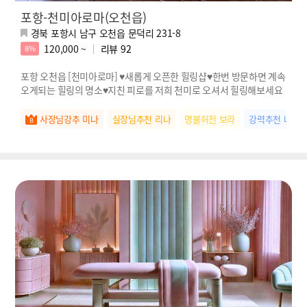
포항-천미아로마(오천읍)
경북 포항시 남구 오천읍 문덕리 231-8
120,000 ~
리뷰
92
8%
포항 오천읍 [천미아로마] ♥새롭게 오픈한 힐링샵♥한번 방문하면 계속
오게되는 힐링의 명소♥지친 피로를 저희 천미로 오셔서 힐링해보세요
사장님강추 미나
실장님추천 리나
명불허전 보라
강력추천 나연