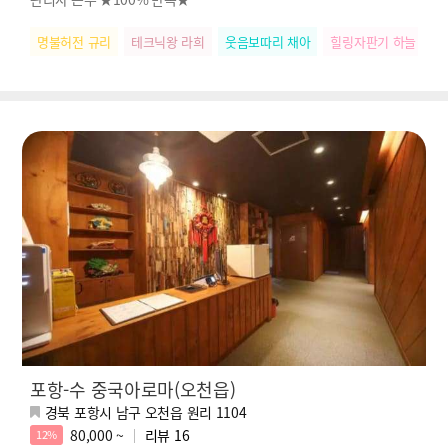
명불허전 규리
테크닉왕 라희
웃음보따리 채아
힐링자판기 하늘
릴
포항-수 중국아로마(오천읍)
경북 포항시 남구 오천읍 원리 1104
80,000 ~
리뷰
16
12%