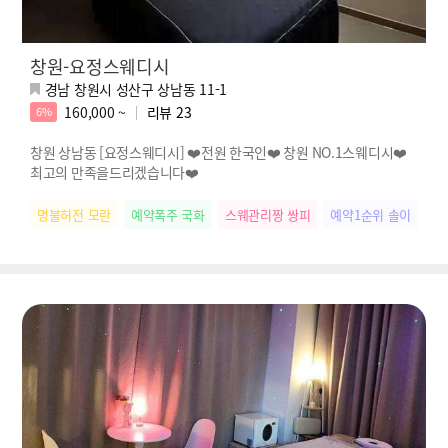
창원-요정스웨디시
경남 창원시 성산구 상남동 11-1
160,000 ~
리뷰
23
6%
창원 상남동 [요정스웨디시] ❤️전원 한국인❤️ 창원 NO.1스웨디시❤️
최고의 만족을드리겠습니다❤️
명불허전 모란
예약폭주 국화
스웨관리짱 쌍피
예약1순위 솔이
떠