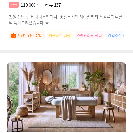
110,000 ~
리뷰
137
16%
창원 상남동 [바나나스웨디시] ★전문적인 하이퀄리티 스킬로 피로를
싹 녹여드리겠습니다.★
사장님강추 은비
명불허전 나랑
스웨관리짱 혜리
강력추천 하린