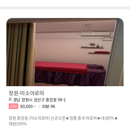
창원-미소아로마
경남 창원시 성산구 중앙동 98-1
80,000 ~
리뷰
96
12%
창원 중앙동 [미소아로마] 신규오픈★정통 중국 아로마★내상0%★
재방100%