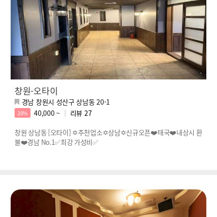
창원-오타이
경남 창원시 성산구 상남동 20-1
40,000 ~
리뷰
27
20%
창원 상남동 [오타이] ✡️추천업소✡️상남✡️신규오픈❤️태국❤️내상시 환
불❤️경남 No.1✅최강 가성비✅