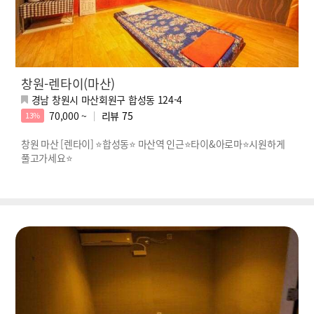
창원-렌타이(마산)
경남 창원시 마산회원구 합성동 124-4
70,000 ~
리뷰
75
13%
창원 마산 [렌타이] ⭐합성동⭐ 마산역 인근⭐타이&아로마⭐시원하게
풀고가세요⭐