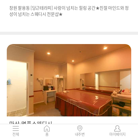
창원 팔용동 [당근테라피] 사랑이 넘치는 힐링 공간★친절 마인드와 정
성이 넘치는 스웨디시 전문샵★
마산-명품스웨디시
경남 창원시 마산합포구 해운동 5-51
전체
홈
내주변
마이페이지
160,000 ~
리뷰
7
6%