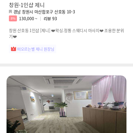
창원-1인샵 제니
경남 창원시 마산합포구 산호동 10-3
130,000 ~
리뷰
93
8%
창원 산호동 1인샵 [제니] ❤️왁싱.정통 스웨디시 마사지❤️ 조용한 분위
기❤️
떠오르는별 제니 원장님