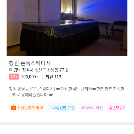
창원-쫀득스웨디시
경남 창원시 성산구 상남동 77-2
100,000 ~
리뷰
113
10%
창원 상남동 [쫀득스웨디시] ❤️전원 한국인 관리사❤️한분 한분 친절한
관리로 응대하겠습니다.❤️
사장님강추 송이
우리집간판 유정
SNS스타 하령
꿀손보유자 다