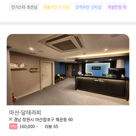
인기스타 초선님
명불허전 다오님
강력추천 신지님
개성만점 미라님
마산-달테라피
경남 창원시 마산합포구 해운동 60
160,000 ~
리뷰
65
6%