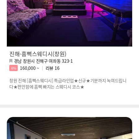
진해-흠뻑스웨디시(창원)
경남 창원시 진해구 여좌동 323-1
160,000 ~
리뷰
16
6%
창원 진해 [흠뻑스웨디시] 특급라인업★신규★기분까지 녹여드립니
다★편안함에 흠뻑 빠지는 스웨디시 코스★