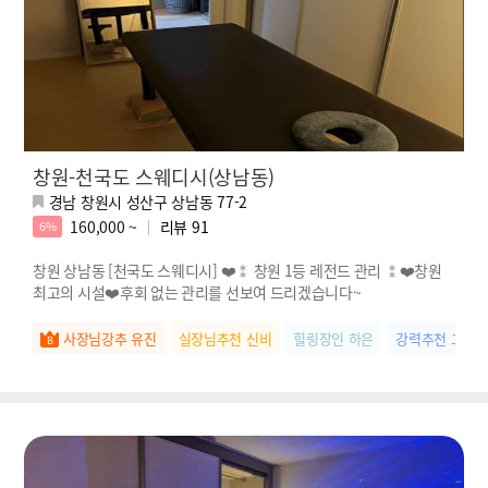
창원-천국도 스웨디시(상남동)
경남 창원시 성산구 상남동 77-2
160,000 ~
리뷰
91
6%
창원 상남동 [천국도 스웨디시] ❤️⁑ 창원 1등 레전드 관리 ⁑❤️창원
최고의 시설❤️후회 없는 관리를 선보여 드리겠습니다~
사장님강추 유진
실장님추천 신비
힐링장인 하은
강력추천 고은