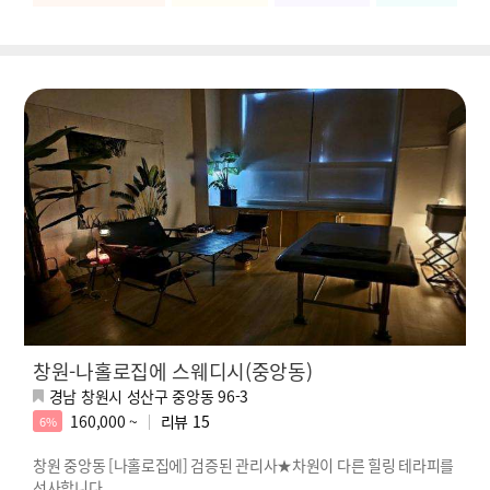
창원-나홀로집에 스웨디시(중앙동)
경남 창원시 성산구 중앙동 96-3
160,000 ~
리뷰
15
6%
창원 중앙동 [나홀로집에] 검증된 관리사★차원이 다른 힐링 테라피를
선사합니다.