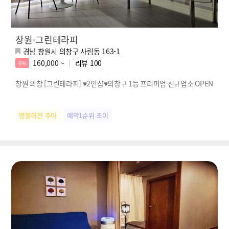
창원-그린테라피
경남 창원시 의창구 사림동 163-1
160,000 ~
리뷰
100
6%
창원 의창 [그린테라피] ♥2인샵♥의창구 1등 프리미엄 신규업소 OPEN
명불허전 주아
예약1순위 조이