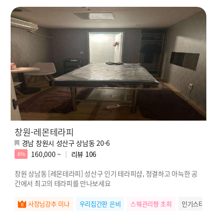
창원-레몬테라피
경남 창원시 성산구 상남동 20-6
160,000 ~
리뷰
106
6%
창원 상남동 [레몬테라피] 성산구 인기 테라피샵, 청결하고 아늑한 공
간에서 최고의 테라피를 만나보세요
사장님강추 미나
우리집간판 은비
스웨관리짱 초희
인기스타 미