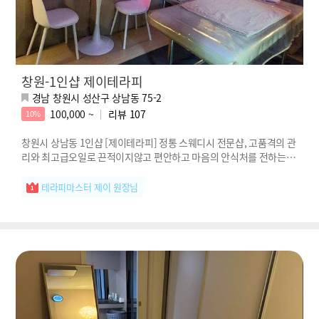
창원-1인샵 제이테라피
경남 창원시 성산구 상남동 75-2
100,000 ~
리뷰
107
10%
창원시 상남동 1인샵 [제이테라피] 정통 스웨디시 전문샵, 고품격의 관
리와 최고급오일로 끈적이지않고 편안하고 마음의 안식처를 전하는 제
이테라피!
테라피마스터 제이 원장님