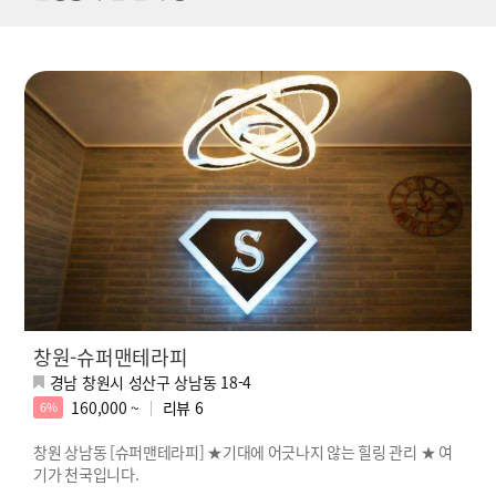
창원-슈퍼맨테라피
경남 창원시 성산구 상남동 18-4
160,000 ~
리뷰
6
6%
창원 상남동 [슈퍼맨테라피] ★기대에 어긋나지 않는 힐링 관리 ★ 여
기가 천국입니다.