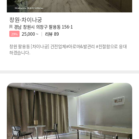
창원-차이나궁
경남 창원시 의창구 팔용동 156-1
25,000 ~
리뷰
89
29%
창원 팔용동 [차이나궁] 건전업체#아로마&발관리 #친절함으로 응대
하겠습니다.