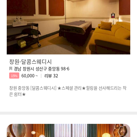
창원-달콤스웨디시
경남 창원시 성산구 중앙동 98-6
60,000 ~
리뷰
32
15%
창원 중앙동 [달콤스웨디시] ★스페셜 관리★힐링을 선사해드리는 작
은 쉼터★