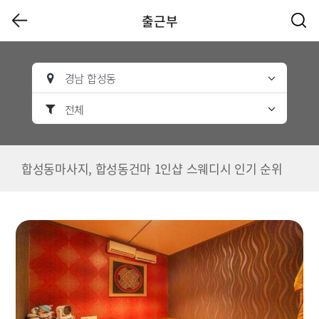
출근부
경남 합성동
전체
합성동마사지, 합성동건마 1인샵 스웨디시 인기 순위