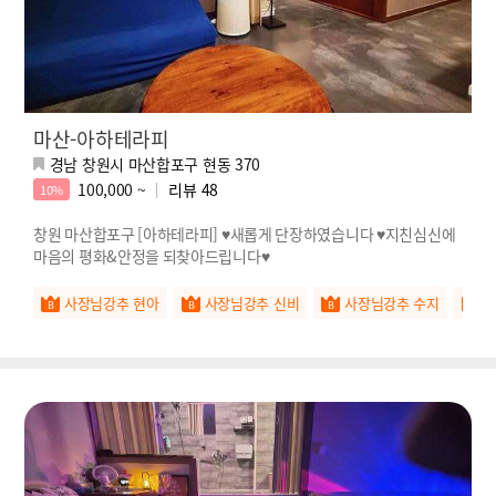
마산-아하테라피
경남 창원시 마산합포구 현동 370
100,000 ~
리뷰
48
10%
창원 마산합포구 [아하테라피] ♥새롭게 단장하였습니다 ♥지친심신에
마음의 평화&안정을 되찾아드립니다♥
사장님강추 현아
사장님강추 신비
사장님강추 수지