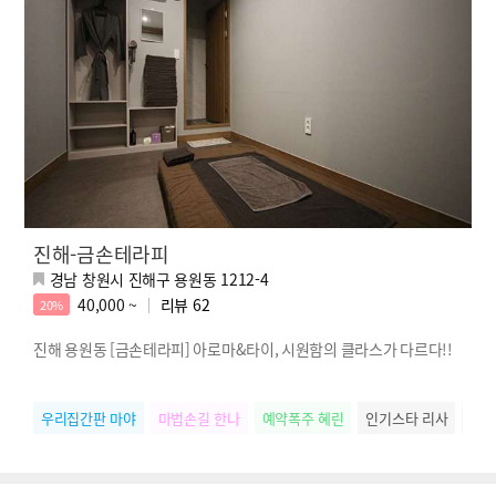
진해-금손테라피
경남 창원시 진해구 용원동 1212-4
40,000 ~
리뷰
62
20%
진해 용원동 [금손테라피] 아로마&타이, 시원함의 클라스가 다르다!!
우리집간판 마야
마법손길 한나
예약폭주 혜린
인기스타 리사
꿀손