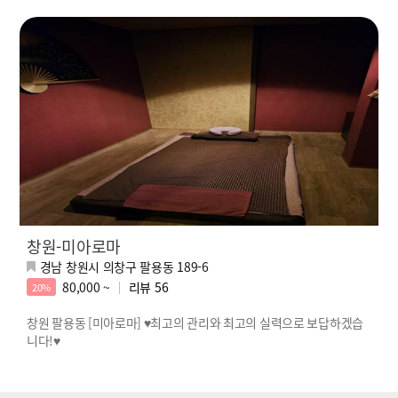
창원-미아로마
경남 창원시 의창구 팔용동 189-6
80,000 ~
리뷰
56
20%
창원 팔용동 [미아로마] ♥최고의 관리와 최고의 실력으로 보답하겠습
니다!♥