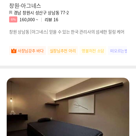
창원-아그네스
경남 창원시 성산구 상남동 77-2
160,000 ~
리뷰
16
6%
창원 상남동 [아그네스] 믿을 수 있는 한국 관리사의 섬세한 힐링 케어
사장님강추 바다
실장님추천 아리
명불허전 소담
떠오르는별 아