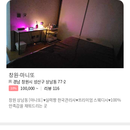
창원-마니또
경남 창원시 성산구 상남동 77-2
100,000 ~
리뷰
116
10%
창원 상남동 [마니또] ♥실력짱 한국관리사♥프리미엄 스웨디시♥100%
만족감을 채워드리는 곳