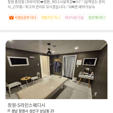
창원 중앙동 [프라이빗]❤️창원_NO.1시설최강❤️🖐🏻'-' )실력있는 관리
사_근무중✅최고의 관리로 모시겠습니다✅🚀빠른 예약가능🚀
사장님강추 다나
명불허전 하니
테크닉왕 다슬
밝은에너지 보브
창원-S라인스웨디시
경남 창원시 성산구 상남동 25