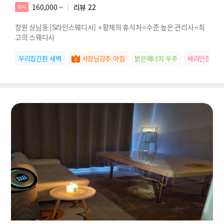
160,000 ~
리뷰
22
6%
창원 상남동 [S라인스웨디시] ⭐황제의 휴식처⭐수준 높은 관리사⭐최
고의 스웨디시
우리집간판 새벽
사장님강추 아침
밝은에너지 우주
배려만점 하