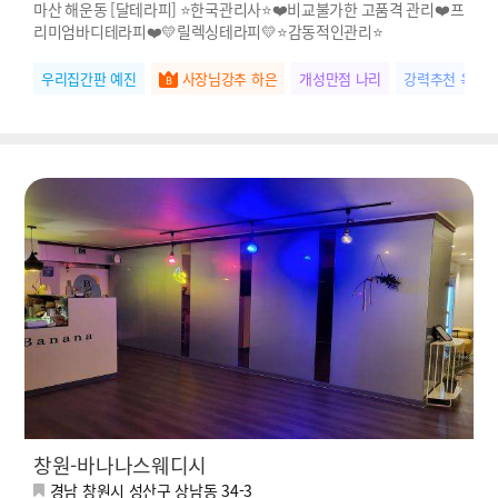
마산 해운동 [달테라피] ⭐한국관리사⭐❤️비교불가한 고품격 관리❤️프
리미엄바디테라피❤️💛릴렉싱테라피💛⭐감동적인관리⭐
우리집간판 예진
사장님강추 하은
개성만점 나리
강력추천 옥순
창원-바나나스웨디시
경남 창원시 성산구 상남동 34-3