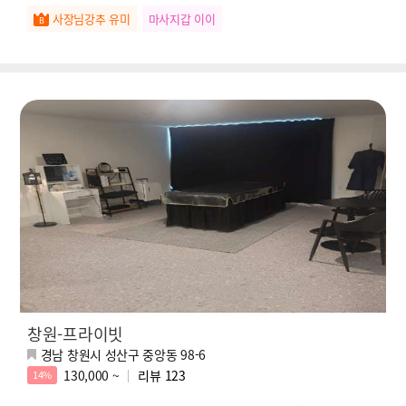
사장님강추 유미
마사지갑 이이
창원-프라이빗
경남 창원시 성산구 중앙동 98-6
130,000 ~
리뷰
123
14%