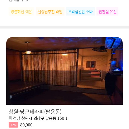
명불허전 예은
실장님추천 라임
우리집간판 소다
찐친절 유진
창원-당근테라피(팔용동)
경남 창원시 의창구 팔용동 150-1
80,000 ~
12%