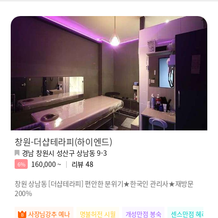
창원-더샵테라피(하이엔드)
경남 창원시 성산구 상남동 9-3
160,000 ~
리뷰
48
6%
창원 상남동 [더샵테라피] 편안한 분위기★한국인 관리사★재방문
200%
사장님강추 예나
명불허전 시월
개성만점 봉숙
센스만점 혜리