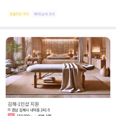
명불허전 주아
예약1순위 조이
김해-1인샵 지원
경남 김해시 내덕동 241-5
150,000 ~
리뷰
106
7%