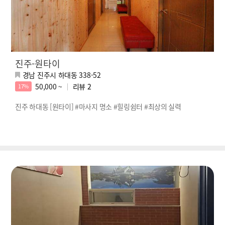
진주-원타이
경남 진주시 하대동 338-52
50,000 ~
리뷰
2
17%
진주 하대동 [원타이] #마사지 명소 #힐링쉼터 #최상의 실력