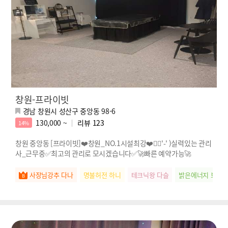
창원-프라이빗
경남 창원시 성산구 중앙동 98-6
130,000 ~
리뷰
123
14%
창원 중앙동 [프라이빗]❤️창원_NO.1시설최강❤️🖐🏻'-' )실력있는 관리
사_근무중✅최고의 관리로 모시겠습니다✅🚀빠른 예약가능🚀
사장님강추 다나
명불허전 하니
테크닉왕 다슬
밝은에너지 보브