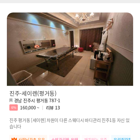
진주-세이렌(평거동)
경남 진주시 평거동 787-1
160,000 ~
리뷰
13
6%
진주 평거동 [세이렌] 차원이 다른 스웨디시 바디관리 진주1등 자신 있
습니다
사장님강추 우유
스웨관리짱 육땡
재치있는 우주
우리집간판 나