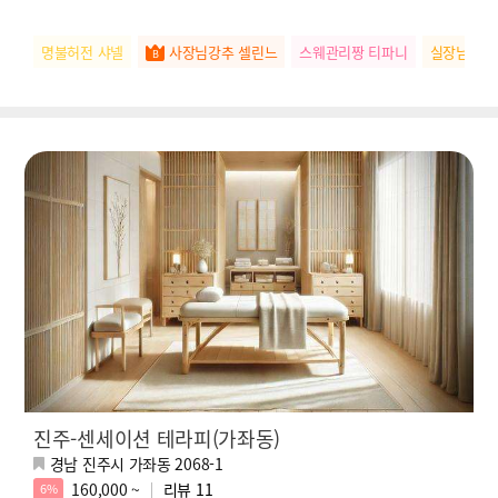
명불허전 샤넬
사장님강추 셀린느
스웨관리짱 티파니
실장님추천
진주-센세이션 테라피(가좌동)
경남 진주시 가좌동 2068-1
160,000 ~
리뷰
11
6%