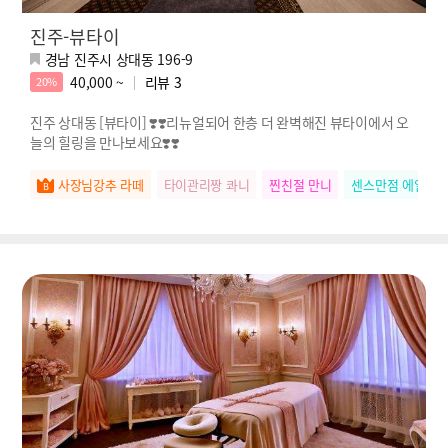
진주-뷰타이
경남 진주시 상대동 196-9
40,000 ~
리뷰
3
20%
진주 상대동 [뷰타이] ❣️❣️리뉴얼되어 한층 더 완벽해진 뷰타이에서 오
늘의 힐링을 만나보세요❣️❣️
사장님강추 라떼
타이관리짱 콰니
찐친절 만니
센스만점 에일린