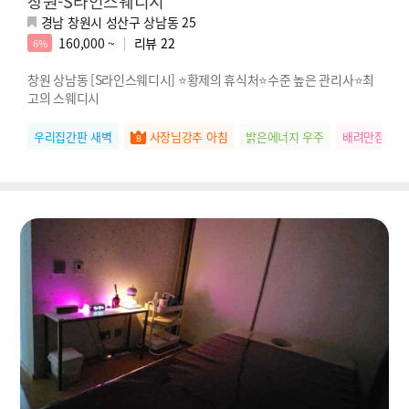
창원-S라인스웨디시
경남 창원시 성산구 상남동 25
160,000 ~
리뷰
22
6%
창원 상남동 [S라인스웨디시] ⭐황제의 휴식처⭐수준 높은 관리사⭐최
고의 스웨디시
우리집간판 새벽
사장님강추 아침
밝은에너지 우주
배려만점 하