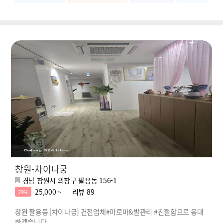
창원-차이나궁
경남 창원시 의창구 팔용동 156-1
25,000 ~
리뷰
89
29%
창원 팔용동 [차이나궁] 건전업체#아로마&발관리 #친절함으로 응대
하겠습니다.