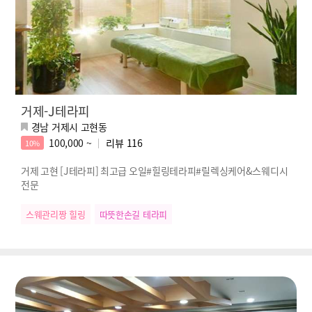
거제-J테라피
경남 거제시 고현동
100,000 ~
리뷰
116
10%
거제 고현 [J테라피] 최고급 오일#힐링테라피#릴렉싱케어&스웨디시
전문
스웨관리짱 힐링
따뜻한손길 테라피