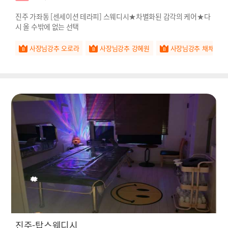
진주 가좌동 [센세이션 테라피] 스웨디시★차별화된 감각의 케어★다
시 올 수밖에 없는 선택
사장님강추 오로라
사장님강추 강혜원
사장님강추 채채
진주-탑스웨디시