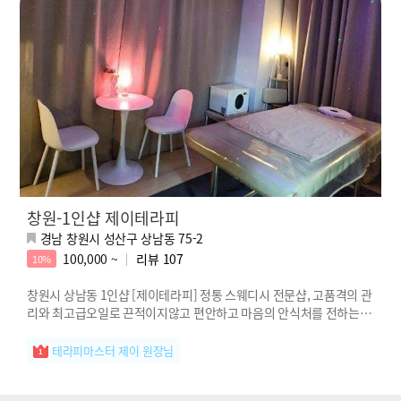
창원-1인샵 제이테라피
경남 창원시 성산구 상남동 75-2
100,000 ~
리뷰
107
10%
창원시 상남동 1인샵 [제이테라피] 정통 스웨디시 전문샵, 고품격의 관
리와 최고급오일로 끈적이지않고 편안하고 마음의 안식처를 전하는 제
이테라피!
테라피마스터 제이 원장님