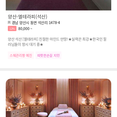
양산-엘테라피(석산)
경남 양산시 동면 석산리 1478-4
80,000 ~
12%
양산 석산 [엘테라피] 친절한 마인드 만땅!★실력은 최강★한국인 힐
러님들이 항시 대기 중★
스웨관리짱 예진
따뜻한손길 지민