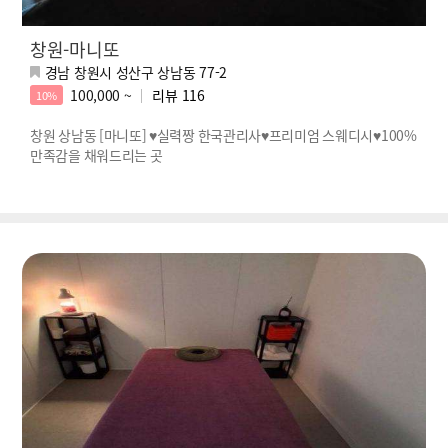
창원-마니또
경남 창원시 성산구 상남동 77-2
100,000 ~
리뷰
116
10%
창원 상남동 [마니또] ♥실력짱 한국관리사♥프리미엄 스웨디시♥100%
만족감을 채워드리는 곳