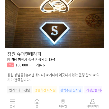
창원-슈퍼맨테라피
경남 창원시 성산구 상남동 18-4
160,000 ~
리뷰
6
6%
창원 상남동 [슈퍼맨테라피] ★기대에 어긋나지 않는 힐링 관리 ★ 여
기가 천국입니다.
인기스타 초선님
명불허전 다오님
강력추천 신지님
개성만점 미라님
전체
홈
내주변
마이페이지