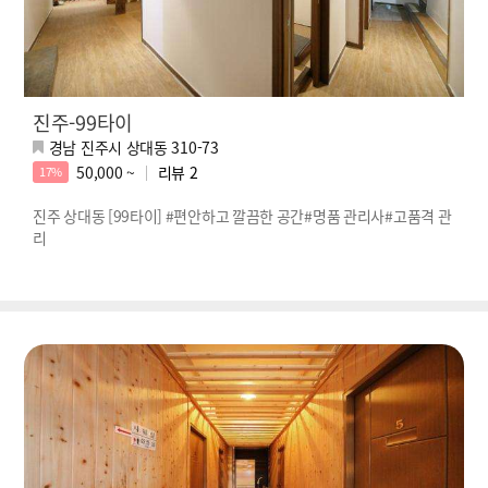
진주-99타이
경남 진주시 상대동 310-73
50,000 ~
리뷰
2
17%
진주 상대동 [99타이] #편안하고 깔끔한 공간#명품 관리사#고품격 관
리