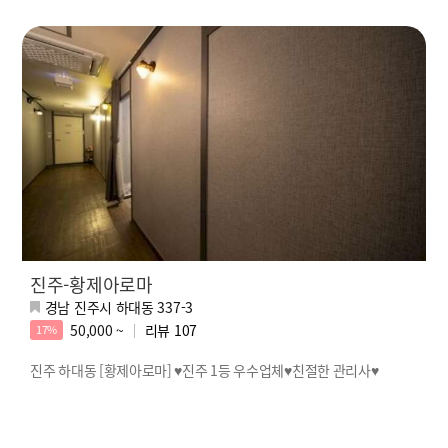
진주-황제아로마
경남 진주시 하대동 337-3
50,000 ~
리뷰
107
17%
진주 하대동 [황제아로마] ♥진주 1등 우수업체♥친절한 관리사♥