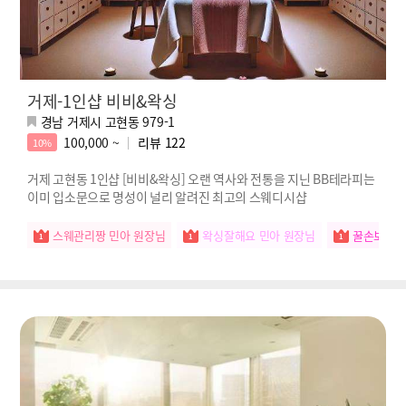
거제-1인샵 비비&왁싱
경남 거제시 고현동 979-1
100,000 ~
리뷰
122
10%
거제 고현동 1인샵 [비비&왁싱] 오랜 역사와 전통을 지닌 BB테라피는
이미 입소문으로 명성이 널리 알려진 최고의 스웨디시샵
스웨관리짱 민아 원장님
왁싱잘해요 민아 원장님
꿀손보유자