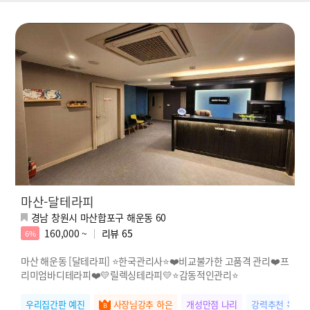
마산-달테라피
경남 창원시 마산합포구 해운동 60
160,000 ~
리뷰
65
6%
마산 해운동 [달테라피] ⭐한국관리사⭐❤️비교불가한 고품격 관리❤️프
리미엄바디테라피❤️💛릴렉싱테라피💛⭐감동적인관리⭐
우리집간판 예진
사장님강추 하은
개성만점 나리
강력추천 옥순