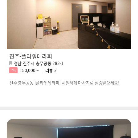
진주-플라워테라피
경남 진주시 충무공동 282-1
150,000 ~
리뷰
2
7%
진주 충무공동 [플라워테라피] 시원하게 마사지로 힐링받으세요!