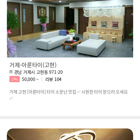
거제-아룬타이(고현)
경남 거제시 고현동 971-20
50,000 ~
리뷰
104
17%
거제 고현 [아룬타이] 타이 소문난 맛집 ✅ 시원한 타이 받으러 오세요
✅