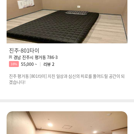
진주-801타이
경남 진주시 평거동 786-3
55,000 ~
리뷰
2
16%
진주 평거동 [801타이] 지친 일상과 심신의 피로를 풀어드릴 공간이 되
겠습니다!