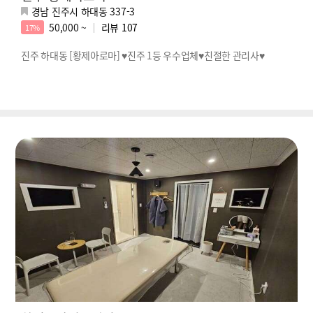
경남 진주시 하대동 337-3
50,000 ~
리뷰
107
17%
진주 하대동 [황제아로마] ♥진주 1등 우수업체♥친절한 관리사♥