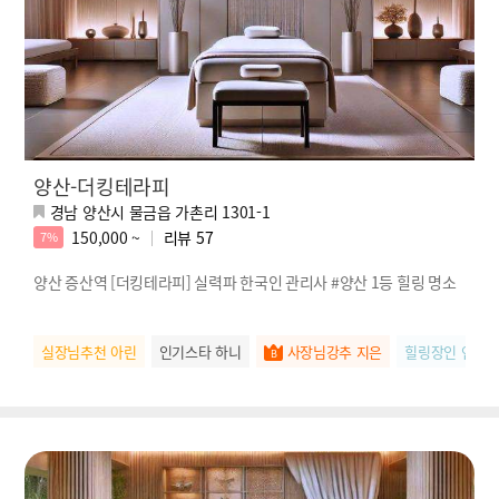
양산-더킹테라피
경남 양산시 물금읍 가촌리 1301-1
150,000 ~
리뷰
57
7%
양산 증산역 [더킹테라피] 실력파 한국인 관리사 #양산 1등 힐링 명소
실장님추천 아린
인기스타 하니
사장님강추 지은
힐링장인 연우