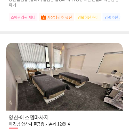
위기
스웨관리짱 제니
사장님강추 유진
명불허전 현아
강력추천 세아
양산-에스엠마사지
경남 양산시 물금읍 가촌리 1269-4