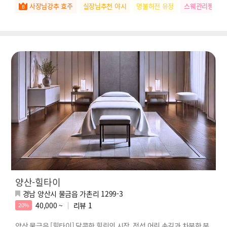
사장님강추 효주
실장님추천 야시
명불허전 유정
스웨관리짱 유
양산-힐타이
경남 양산시 물금읍 가촌리 1299-3
40,000 ~
리뷰
1
20%
양산 물금읍 [힐타이] 달콤한 힐링의 시작, 정성 어린 손길과 차분한 분