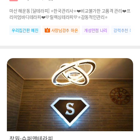
마산 해운동 [달테라피] ⭐한국관리사⭐❤️비교불가한 고품격 관리❤️프
리미엄바디테라피❤️💛릴렉싱테라피💛⭐감동적인관리⭐
우리집간판 예진
사장님강추 하은
개성만점 나리
강력추천 옥순
창원-슈퍼맨테라피