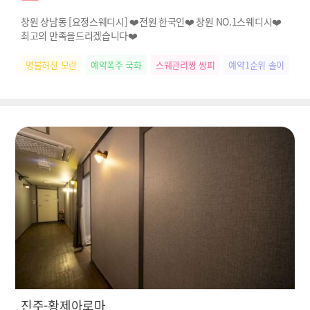
창원 상남동 [요정스웨디시] ❤️전원 한국인❤️ 창원 NO.1스웨디시❤️
최고의 만족을드리겠습니다❤️
명불허전 모란
예약폭주 국화
스웨관리짱 쌍피
예약1순위 솔이
떠
진주-황제아로마