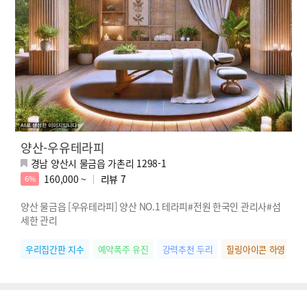
양산-우유테라피
경남 양산시 물금읍 가촌리 1298-1
160,000 ~
리뷰
7
6%
양산 물금읍 [우유테라피] 양산 NO.1 테라피#전원 한국인 관리사#섬
세한 관리
우리집간판 지수
예약폭주 유진
강력추천 두리
힐링아이콘 하영
인