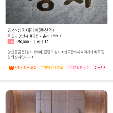
양산-성지테라피(증산역)
경남 양산시 물금읍 가촌리 1299-1
150,000 ~
리뷰
12
7%
양산 물금읍 [성지테라피] 즐달의 성지★한국관리사★여기가 바로 힐
링의 성지입니다★
사장님강추 태희
실장님추천 도화
스웨관리짱 지안
미소천사 유