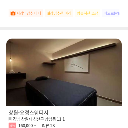
사장님강추 바다
실장님추천 아리
명불허전 소담
떠오르는별 아
창원-요정스웨디시
경남 창원시 성산구 상남동 11-1
160,000 ~
리뷰
23
6%