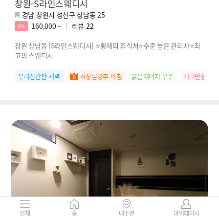
창원-S라인스웨디시
경남 창원시 성산구 상남동 25
160,000 ~
리뷰
22
6%
창원 상남동 [S라인스웨디시] ⭐황제의 휴식처⭐수준 높은 관리사⭐최
고의 스웨디시
우리집간판 새벽
사장님강추 아침
밝은에너지 우주
배려만점 하
전체
홈
내주변
마이페이지