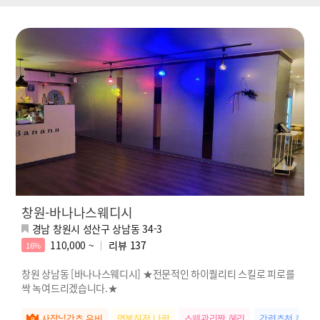
창원-바나나스웨디시
경남 창원시 성산구 상남동 34-3
110,000 ~
리뷰
137
16%
창원 상남동 [바나나스웨디시] ★전문적인 하이퀄리티 스킬로 피로를
싹 녹여드리겠습니다.★
사장님강추 은비
명불허전 나랑
스웨관리짱 혜리
강력추천 하린