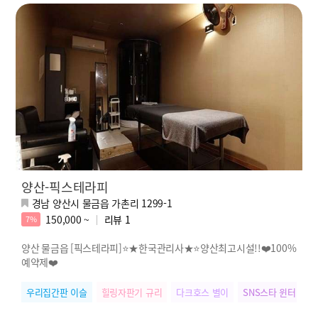
양산-픽스테라피
경남 양산시 물금읍 가촌리 1299-1
150,000 ~
리뷰
1
7%
양산 물금읍 [픽스테라피]⭐★한국관리사★⭐양산최고시설!!❤️100%
예약제❤️
우리집간판 이슬
힐링자판기 규리
다크호스 별이
SNS스타 윈터