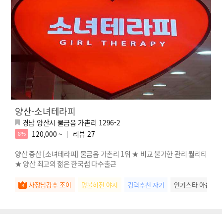
양산-소녀테라피
경남 양산시 물금읍 가촌리 1296-2
120,000 ~
리뷰
27
8%
양산 증산 [소녀테라피] 물금읍 가촌리 1위 ★ 비교 불가한 관리 퀄리티
★ 양산 최고의 젊은 한국쌤 다수출근
사장님강추 조이
명불허전 야시
강력추천 자기
인기스타 아윤