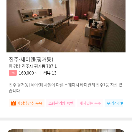
진주-세이렌(평거동)
경남 진주시 평거동 787-1
160,000 ~
리뷰
13
6%
진주 평거동 [세이렌] 차원이 다른 스웨디시 바디관리 진주1등 자신 있
습니다
사장님강추 우유
스웨관리짱 육땡
재치있는 우주
우리집간판 나