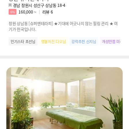
경남 창원시 성산구 상남동 18-4
160,000 ~
리뷰
6
6%
창원 상남동 [슈퍼맨테라피] ★기대에 어긋나지 않는 힐링 관리 ★ 여
기가 천국입니다.
인기스타 초선님
명불허전 다오님
강력추천 신지님
개성만점 미라님