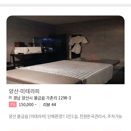
양산-미테라피
경남 양산시 물금읍 가촌리 1298-3
150,000 ~
리뷰
44
7%
양산 물금읍 [미테라피] 단체환영!! 1인1실, 전원한국관리사, 주차가능