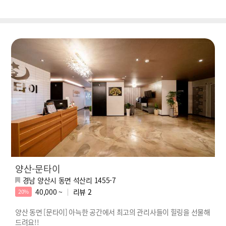
양산-문타이
경남 양산시 동면 석산리 1455-7
40,000 ~
리뷰
2
20%
양산 동면 [문타이] 아늑한 공간에서 최고의 관리사들이 힐링을 선물해
드려요!!