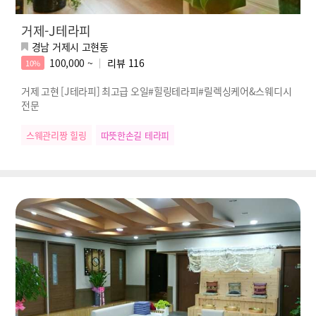
거제-J테라피
경남 거제시 고현동
100,000 ~
리뷰
116
10%
거제 고현 [J테라피] 최고급 오일#힐링테라피#릴렉싱케어&스웨디시
전문
스웨관리짱 힐링
따뜻한손길 테라피