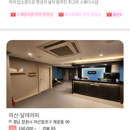
이미 입소문으로 명성이 널리 알려진 최고의 스웨디시샵
스웨관리짱 민아 원장님
왁싱잘해요 민아 원장님
꿀손보유자
마산-달테라피
경남 창원시 마산합포구 해운동 60
160,000 ~
리뷰
65
6%