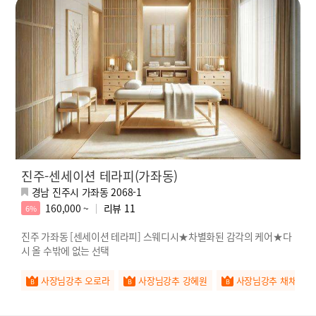
진주-센세이션 테라피(가좌동)
경남 진주시 가좌동 2068-1
160,000 ~
리뷰
11
6%
진주 가좌동 [센세이션 테라피] 스웨디시★차별화된 감각의 케어★다
시 올 수밖에 없는 선택
사장님강추 오로라
사장님강추 강혜원
사장님강추 채채