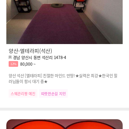
양산-엘테라피(석산)
경남 양산시 동면 석산리 1478-4
80,000 ~
12%
양산 석산 [엘테라피] 친절한 마인드 만땅!★실력은 최강★한국인 힐
러님들이 항시 대기 중★
스웨관리짱 예진
따뜻한손길 지민