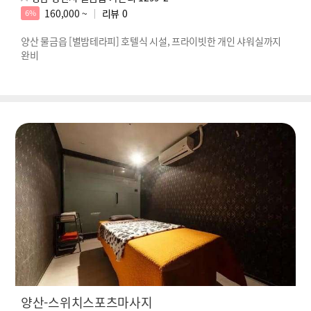
160,000 ~
리뷰
0
6%
양산 물금읍 [별밤테라피] 호텔식 시설, 프라이빗한 개인 샤워실까지
완비
양산-스위치스포츠마사지