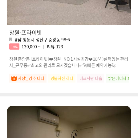
창원-프라이빗
경남 창원시 성산구 중앙동 98-6
130,000 ~
리뷰
123
14%
창원 중앙동 [프라이빗]❤️창원_NO.1시설최강❤️🖐🏻'-' )실력있는 관리
사_근무중✅최고의 관리로 모시겠습니다✅🚀빠른 예약가능🚀
사장님강추 다나
명불허전 하니
테크닉왕 다슬
밝은에너지 보브