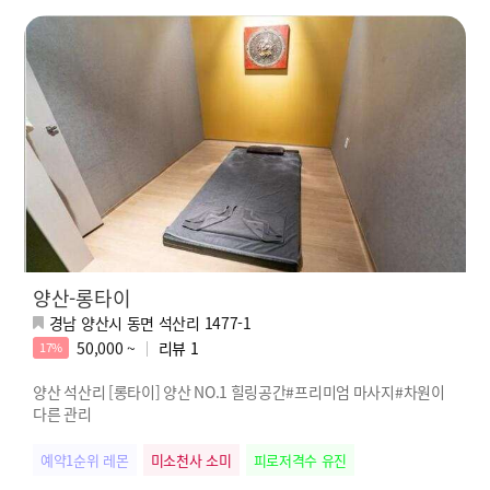
양산-롱타이
경남 양산시 동면 석산리 1477-1
50,000 ~
리뷰
1
17%
양산 석산리 [롱타이] 양산 NO.1 힐링공간#프리미엄 마사지#차원이
다른 관리
예약1순위 레몬
미소천사 소미
피로저격수 유진