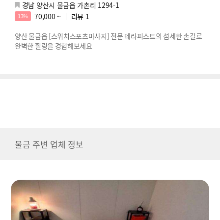
경남 양산시 물금읍 가촌리 1294-1
70,000 ~
리뷰
1
13%
양산 물금읍 [스위치스포츠마사지] 전문 테라피스트의 섬세한 손길로
완벽한 힐링을 경험해보세요
물금 주변 업체 정보