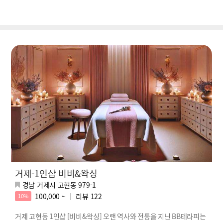
거제-1인샵 비비&왁싱
경남 거제시 고현동 979-1
100,000 ~
리뷰
122
10%
거제 고현동 1인샵 [비비&왁싱] 오랜 역사와 전통을 지닌 BB테라피는