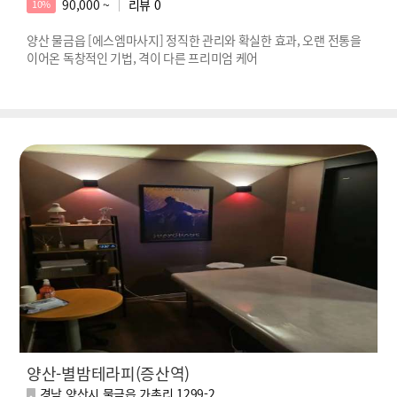
90,000 ~
리뷰
0
10%
양산 물금읍 [에스엠마사지] 정직한 관리와 확실한 효과, 오랜 전통을
이어온 독창적인 기법, 격이 다른 프리미엄 케어
양산-별밤테라피(증산역)
경남 양산시 물금읍 가촌리 1299-2