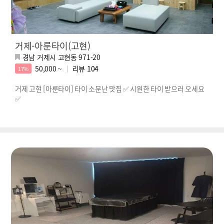
거제-아룬타이(고현)
경남 거제시 고현동 971-20
50,000 ~
리뷰
104
17%
거제 고현 [아룬타이] 타이 소문난 맛집 ✅ 시원한 타이 받으러 오세요
✅