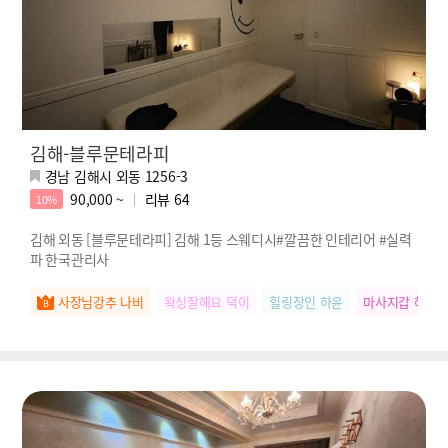
김해-블루문테라피
경남 김해시 외동 1256-3
90,000 ~
리뷰
64
10%
김해 외동 [블루문테라피] 김해 1등 스웨디시#깔끔한 인테리어 #실력
파 한국관리사
사장님강추 나비
왁싱잘해요 덕이
힐링장인 하윤
마사지갑 혜진