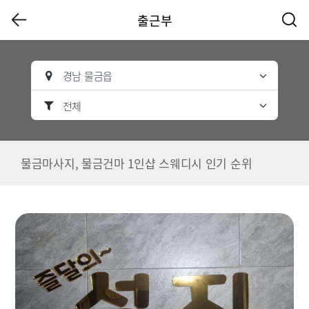
출근부
경남 물금읍
전체
물금마사지, 물금건마 1인샵 스웨디시 인기 순위