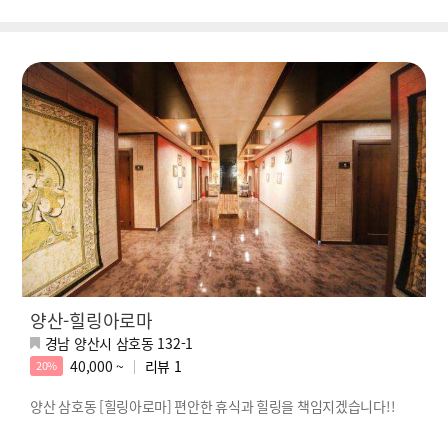
양산-힐링아로마
경남 양산시 삼호동 132-1
40,000 ~
리뷰
1
20%
양산 삼호동 [힐링아로마] 편안한 휴식과 힐링을 책임지겠습니다!!