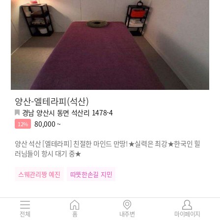
양산-엘테라피(석산)
경남 양산시 동면 석산리 1478-4
80,000 ~
12%
양산 석산 [엘테라피] 친절한 마인드 만땅!★실력은 최강★한국인 힐
러님들이 항시 대기 중★
스웨관리짱 예진
따뜻한손길 지민
전체
홈
내주변
마이페이지