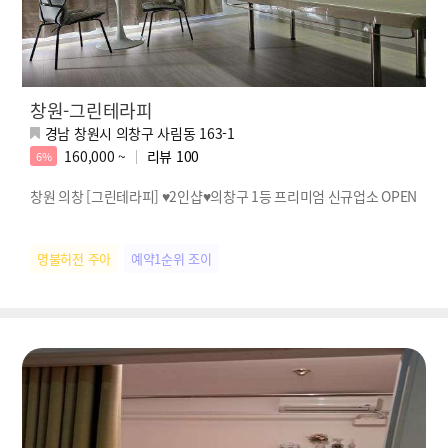
창원-그린테라피
경남 창원시 의창구 사림동 163-1
160,000 ~
리뷰
100
6%
창원 의창 [그린테라피] ♥2인샵♥의창구 1등 프리미엄 신규업소 OPEN
명불허전 주아
예약1순위 조이