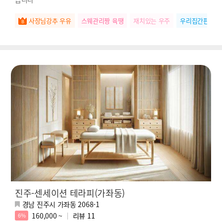
사장님강추 우유
스웨관리짱 육땡
재치있는 우주
우리집간판 나
진주-센세이션 테라피(가좌동)
경남 진주시 가좌동 2068-1
160,000 ~
리뷰
11
6%