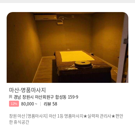
마산-명품마사지
경남 창원시 마산회원구 합성동 159-9
80,000 ~
리뷰
58
12%
창원 마산 [명품마사지] 마산 1등 명품마사지★실력파 관리사★편안
한 휴식공간