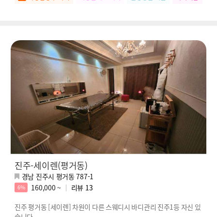
진주-세이렌(평거동)
경남 진주시 평거동 787-1
160,000 ~
리뷰
13
6%
진주 평거동 [세이렌] 차원이 다른 스웨디시 바디관리 진주1등 자신 있
습니다