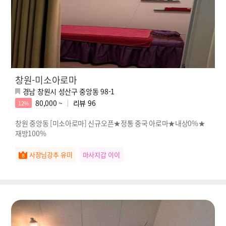
창원-미소아로마
경남 창원시 성산구 중앙동 98-1
80,000 ~
리뷰
96
12%
창원 중앙동 [미소아로마] 신규오픈★정통 중국 아로마★내상0%★
재방100%
사장님강추 유미
마사지갑 이이