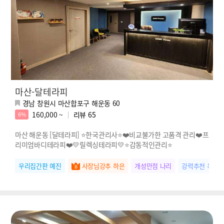
마산-달테라피
경남 창원시 마산합포구 해운동 60
160,000 ~
리뷰
65
6%
마산 해운동 [달테라피] ⭐한국관리사⭐❤️비교불가한 고품격 관리❤️프
리미엄바디테라피❤️💛릴렉싱테라피💛⭐감동적인관리⭐
우리집간판 예진
사장님강추 하은
개성만점 나리
강력추천 옥순