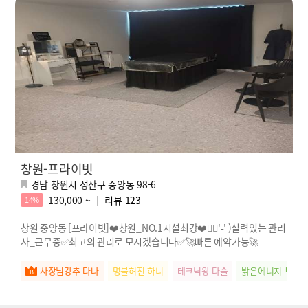
창원-프라이빗
경남 창원시 성산구 중앙동 98-6
130,000 ~
리뷰
123
14%
창원 중앙동 [프라이빗]❤️창원_NO.1시설최강❤️🖐🏻'-' )실력있는 관리
사_근무중✅최고의 관리로 모시겠습니다✅🚀빠른 예약가능🚀
사장님강추 다나
명불허전 하니
테크닉왕 다슬
밝은에너지 보브