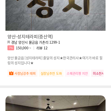
양산-성지테라피(증산역)
경남 양산시 물금읍 가촌리 1299-1
150,000 ~
리뷰
12
7%
양산 물금읍 [성지테라피] 즐달의 성지★한국관리사★여기가 바로 힐
링의 성지입니다★
사장님강추 태희
실장님추천 도화
스웨관리짱 지안
미소천사 유