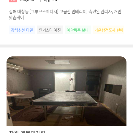
김해 대청동 [그루브스웨디시] 고급진 인테리어, 숙련된 관리사, 개인
맞춤케어
강력추천 다엘
인기스타 예진
예약폭주 보나
개운함전도사 현아
스