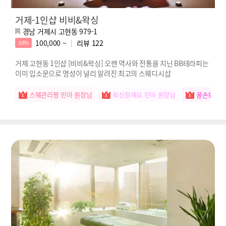
거제-1인샵 비비&왁싱
경남 거제시 고현동 979-1
100,000 ~
리뷰
122
10%
거제 고현동 1인샵 [비비&왁싱] 오랜 역사와 전통을 지닌 BB테라피는
이미 입소문으로 명성이 널리 알려진 최고의 스웨디시샵
스웨관리짱 민아 원장님
왁싱잘해요 민아 원장님
꿀손보유자