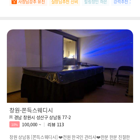
사장님강추 유진
실장님추천 신비
힐링장인 하은
강력추천 고은
창원-쫀득스웨디시
경남 창원시 성산구 상남동 77-2
100,000 ~
리뷰
113
10%
창원 상남동 [쫀득스웨디시] ❤️전원 한국인 관리사❤️한분 한분 친절한