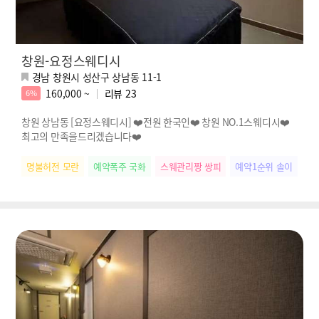
창원-요정스웨디시
경남 창원시 성산구 상남동 11-1
160,000 ~
리뷰
23
6%
창원 상남동 [요정스웨디시] ❤️전원 한국인❤️ 창원 NO.1스웨디시❤️
최고의 만족을드리겠습니다❤️
명불허전 모란
예약폭주 국화
스웨관리짱 쌍피
예약1순위 솔이
떠