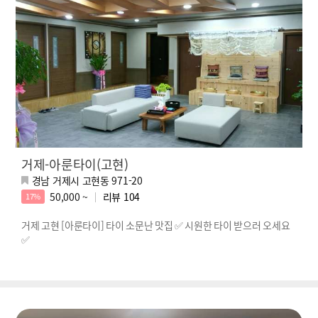
거제-아룬타이(고현)
경남 거제시 고현동 971-20
50,000 ~
리뷰
104
17%
거제 고현 [아룬타이] 타이 소문난 맛집 ✅ 시원한 타이 받으러 오세요
✅