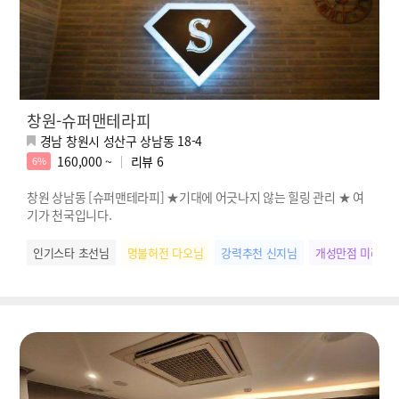
창원-슈퍼맨테라피
경남 창원시 성산구 상남동 18-4
160,000 ~
리뷰
6
6%
창원 상남동 [슈퍼맨테라피] ★기대에 어긋나지 않는 힐링 관리 ★ 여
기가 천국입니다.
인기스타 초선님
명불허전 다오님
강력추천 신지님
개성만점 미라님