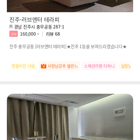
진주-러브엔터 테라피
경남 진주시 충무공동 287-1
160,000 ~
리뷰
68
6%
진주 충무공동 [러브엔터 테라피]★진주 1등을 보여드리겠습니다★
명불허전 샤넬
사장님강추 셀린느
스웨관리짱 티파니
실장님추천