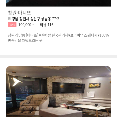
창원-마니또
경남 창원시 성산구 상남동 77-2
100,000 ~
리뷰
116
10%
창원 상남동 [마니또] ♥실력짱 한국관리사♥프리미엄 스웨디시♥100%
만족감을 채워드리는 곳