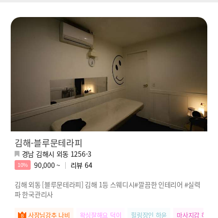
김해-블루문테라피
경남 김해시 외동 1256-3
90,000 ~
리뷰
64
10%
김해 외동 [블루문테라피] 김해 1등 스웨디시#깔끔한 인테리어 #실력
파 한국관리사
사장님강추 나비
왁싱잘해요 덕이
힐링장인 하윤
마사지갑 혜진