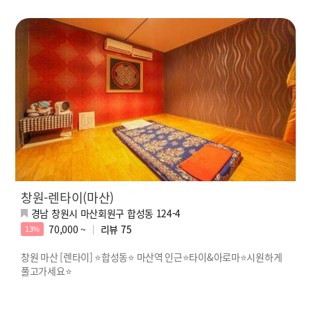
창원-렌타이(마산)
경남 창원시 마산회원구 합성동 124-4
70,000 ~
리뷰
75
13%
창원 마산 [렌타이] ⭐합성동⭐ 마산역 인근⭐타이&아로마⭐시원하게
풀고가세요⭐