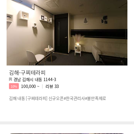
김해-구찌테라피
경남 김해시 내동 1144-3
100,000 ~
리뷰
33
10%
김해 내동 [구찌테라피] 신규오픈#한국관리사#불만족제로