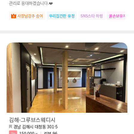
관리로 응대하겠습니다.❤️
사장님강추 송이
우리집간판 유정
SNS스타 하령
꿀손보유자 다
김해-그루브스웨디시
경남 김해시 대청동 301-5
150,000 ~
리뷰
96
7%