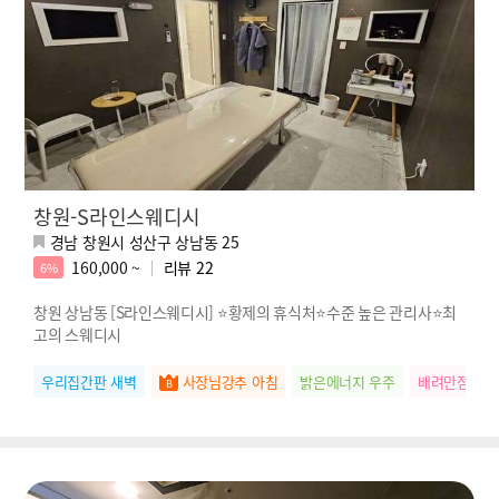
창원-S라인스웨디시
경남 창원시 성산구 상남동 25
160,000 ~
리뷰
22
6%
창원 상남동 [S라인스웨디시] ⭐황제의 휴식처⭐수준 높은 관리사⭐최
고의 스웨디시
우리집간판 새벽
사장님강추 아침
밝은에너지 우주
배려만점 하