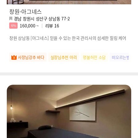
창원-아그네스
경남 창원시 성산구 상남동 77-2
160,000 ~
리뷰
16
6%
창원 상남동 [아그네스] 믿을 수 있는 한국 관리사의 섬세한 힐링 케어
사장님강추 바다
실장님추천 아리
명불허전 소담
떠오르는별 아