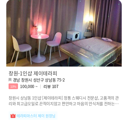
창원-1인샵 제이테라피
경남 창원시 성산구 상남동 75-2
100,000 ~
리뷰
107
10%
창원시 상남동 1인샵 [제이테라피] 정통 스웨디시 전문샵, 고품격의 관
리와 최고급오일로 끈적이지않고 편안하고 마음의 안식처를 전하는 제
이테라피!
테라피마스터 제이 원장님