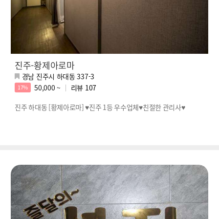
진주-황제아로마
경남 진주시 하대동 337-3
50,000 ~
리뷰
107
17%
진주 하대동 [황제아로마] ♥진주 1등 우수업체♥친절한 관리사♥