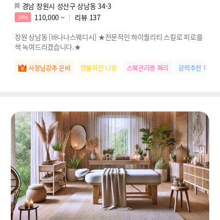
경남 창원시 성산구 상남동 34-3
110,000 ~
리뷰
137
16%
창원 상남동 [바나나스웨디시] ★전문적인 하이퀄리티 스킬로 피로를
싹 녹여드리겠습니다.★
사장님강추 은비
명불허전 나랑
스웨관리짱 혜리
강력추천 하린