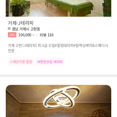
거제-J테라피
경남 거제시 고현동
100,000 ~
리뷰
116
10%
거제 고현 [J테라피] 최고급 오일#힐링테라피#릴렉싱케어&스웨디시
전문
스웨관리짱 힐링
따뜻한손길 테라피