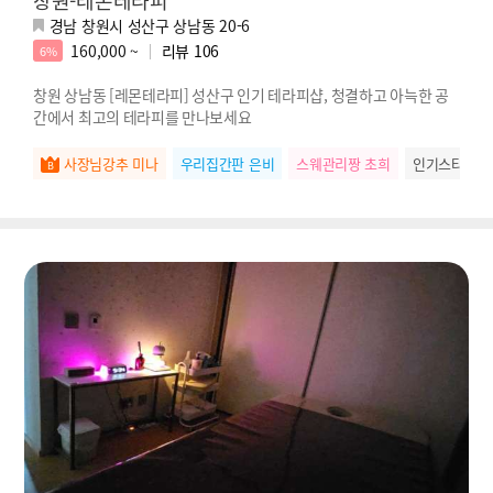
창원-레몬테라피
경남 창원시 성산구 상남동 20-6
160,000 ~
리뷰
106
6%
창원 상남동 [레몬테라피] 성산구 인기 테라피샵, 청결하고 아늑한 공
간에서 최고의 테라피를 만나보세요
사장님강추 미나
우리집간판 은비
스웨관리짱 초희
인기스타 미