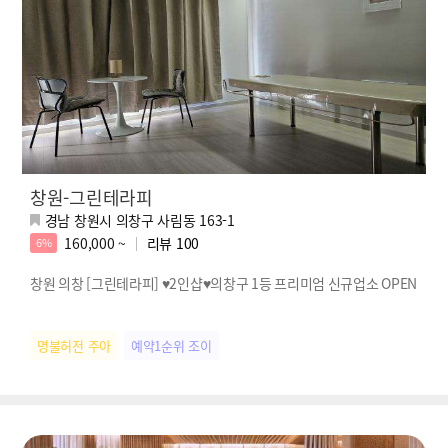
창원-그린테라피
경남 창원시 의창구 사림동 163-1
160,000 ~
리뷰
100
6%
창원 의창 [그린테라피] ♥2인샵♥의창구 1등 프리미엄 신규업소 OPEN
명불허전 주아
예약1순위 조이