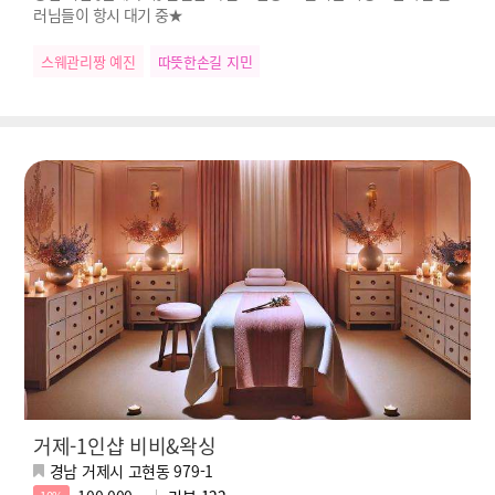
러님들이 항시 대기 중★
스웨관리짱 예진
따뜻한손길 지민
거제-1인샵 비비&왁싱
경남 거제시 고현동 979-1