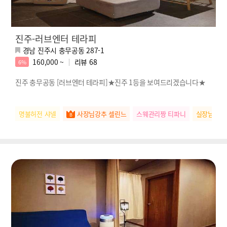
진주-러브엔터 테라피
경남 진주시 충무공동 287-1
160,000 ~
리뷰
68
6%
진주 충무공동 [러브엔터 테라피]★진주 1등을 보여드리겠습니다★
명불허전 샤넬
사장님강추 셀린느
스웨관리짱 티파니
실장님추천