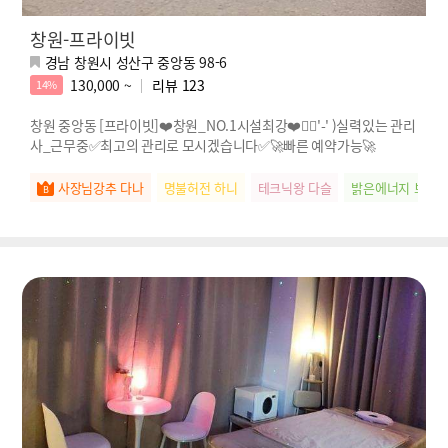
창원-프라이빗
경남 창원시 성산구 중앙동 98-6
130,000 ~
리뷰
123
14%
창원 중앙동 [프라이빗]❤️창원_NO.1시설최강❤️🖐🏻'-' )실력있는 관리
사_근무중✅최고의 관리로 모시겠습니다✅🚀빠른 예약가능🚀
사장님강추 다나
명불허전 하니
테크닉왕 다슬
밝은에너지 보브