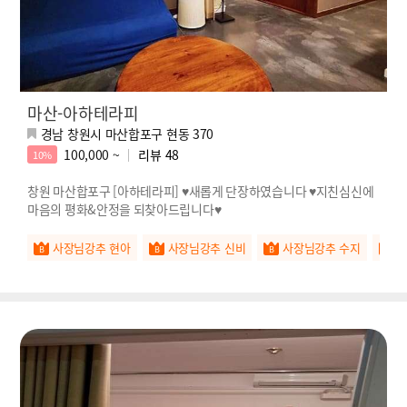
마산-아하테라피
경남 창원시 마산합포구 현동 370
100,000 ~
리뷰
48
10%
창원 마산합포구 [아하테라피] ♥새롭게 단장하였습니다 ♥지친심신에
마음의 평화&안정을 되찾아드립니다♥
사장님강추 현아
사장님강추 신비
사장님강추 수지