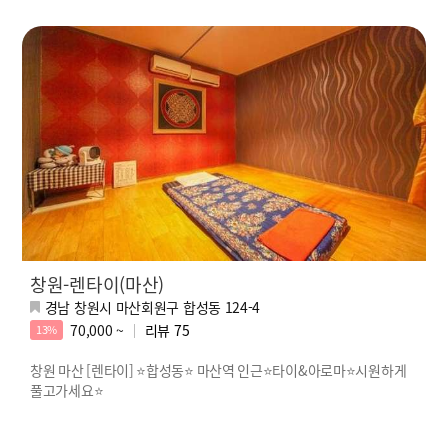
창원-렌타이(마산)
경남 창원시 마산회원구 합성동 124-4
70,000 ~
리뷰
75
13%
창원 마산 [렌타이] ⭐합성동⭐ 마산역 인근⭐타이&아로마⭐시원하게
풀고가세요⭐