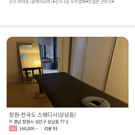
진주 하대동 [황제아로마] ♥진주 1등 우수업체♥친절한 관리사♥
창원-천국도 스웨디시(상남동)
경남 창원시 성산구 상남동 77-2
160,000 ~
리뷰
91
6%