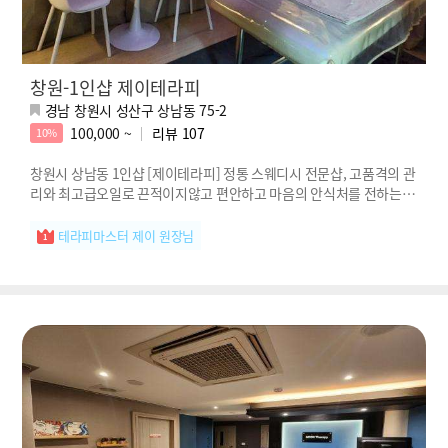
창원-1인샵 제이테라피
경남 창원시 성산구 상남동 75-2
100,000 ~
리뷰
107
10%
창원시 상남동 1인샵 [제이테라피] 정통 스웨디시 전문샵, 고품격의 관
리와 최고급오일로 끈적이지않고 편안하고 마음의 안식처를 전하는 제
이테라피!
테라피마스터 제이 원장님