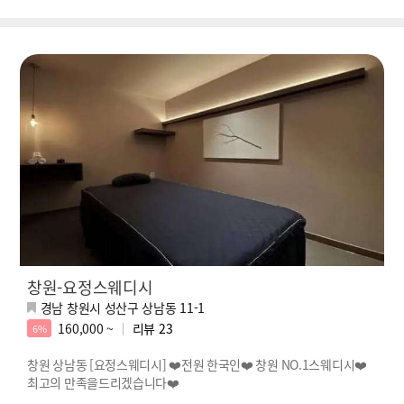
창원-요정스웨디시
경남 창원시 성산구 상남동 11-1
160,000 ~
리뷰
23
6%
창원 상남동 [요정스웨디시] ❤️전원 한국인❤️ 창원 NO.1스웨디시❤️
최고의 만족을드리겠습니다❤️