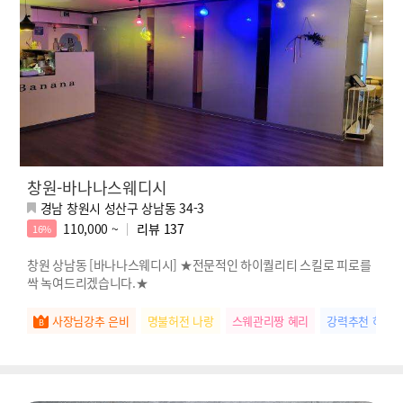
창원-바나나스웨디시
경남 창원시 성산구 상남동 34-3
110,000 ~
리뷰
137
16%
창원 상남동 [바나나스웨디시] ★전문적인 하이퀄리티 스킬로 피로를
싹 녹여드리겠습니다.★
사장님강추 은비
명불허전 나랑
스웨관리짱 혜리
강력추천 하린