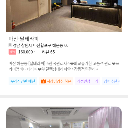
마산-달테라피
경남 창원시 마산합포구 해운동 60
160,000 ~
리뷰
65
6%
마산 해운동 [달테라피] ⭐한국관리사⭐❤️비교불가한 고품격 관리❤️프
리미엄바디테라피❤️💛릴렉싱테라피💛⭐감동적인관리⭐
우리집간판 예진
사장님강추 하은
개성만점 나리
강력추천 옥순