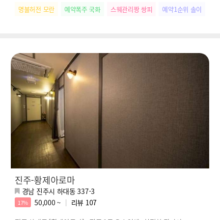
명불허전 모란
예약폭주 국화
스웨관리짱 쌍피
예약1순위 솔이
떠
진주-황제아로마
경남 진주시 하대동 337-3
50,000 ~
리뷰
107
17%