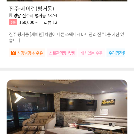
진주-세이렌(평거동)
경남 진주시 평거동 787-1
160,000 ~
리뷰
13
6%
진주 평거동 [세이렌] 차원이 다른 스웨디시 바디관리 진주1등 자신 있
습니다
사장님강추 우유
스웨관리짱 육땡
재치있는 우주
우리집간판 나