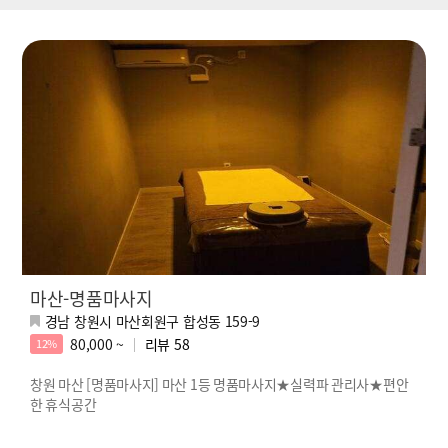
마산-명품마사지
경남 창원시 마산회원구 합성동 159-9
80,000 ~
리뷰
58
12%
창원 마산 [명품마사지] 마산 1등 명품마사지★실력파 관리사★편안
한 휴식공간