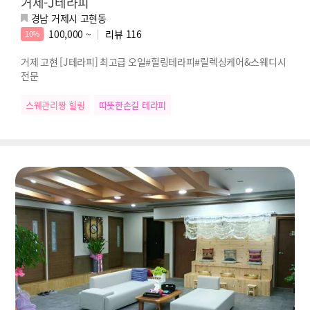
거제-J테라피
경남 거제시 고현동
100,000 ~
리뷰
116
10%
거제 고현 [J테라피] 최고급 오일#힐링테라피#릴렉싱케어&스웨디시
전문
스웨관리짱 힐링
따뜻한손길 테라피