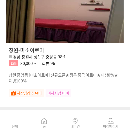
창원-미소아로마
경남 창원시 성산구 중앙동 98-1
80,000 ~
리뷰
96
12%
창원 중앙동 [미소아로마] 신규오픈★정통 중국 아로마★내상0%★
재방100%
사장님강추 유미
마사지갑 이이
전체
홈
내주변
마이페이지