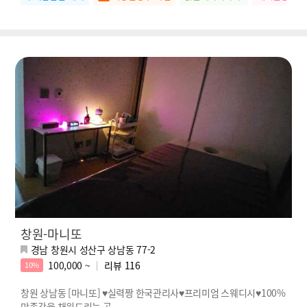
창원-마니또
경남 창원시 성산구 상남동 77-2
100,000 ~
리뷰
116
10%
창원 상남동 [마니또] ♥실력짱 한국관리사♥프리미엄 스웨디시♥100%
만족감을 채워드리는 곳