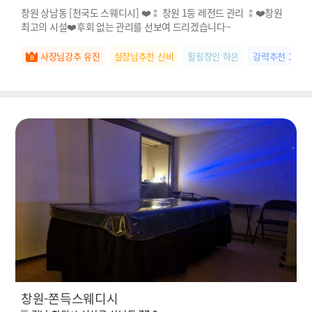
창원 상남동 [천국도 스웨디시] ❤️⁑ 창원 1등 레전드 관리 ⁑❤️창원
최고의 시설❤️후회 없는 관리를 선보여 드리겠습니다~
사장님강추 유진
실장님추천 신비
힐링장인 하은
강력추천 고은
창원-쫀득스웨디시