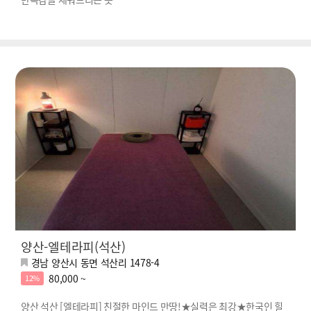
양산-엘테라피(석산)
경남 양산시 동면 석산리 1478-4
80,000 ~
12%
양산 석산 [엘테라피] 친절한 마인드 만땅!★실력은 최강★한국인 힐