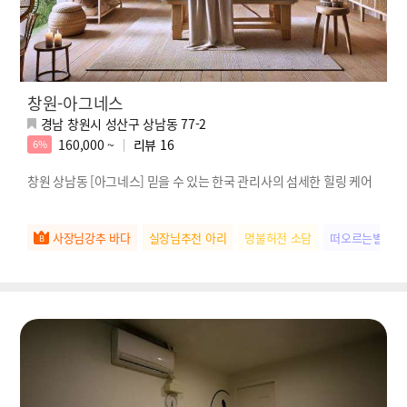
창원-아그네스
경남 창원시 성산구 상남동 77-2
160,000 ~
리뷰
16
6%
창원 상남동 [아그네스] 믿을 수 있는 한국 관리사의 섬세한 힐링 케어
사장님강추 바다
실장님추천 아리
명불허전 소담
떠오르는별 아