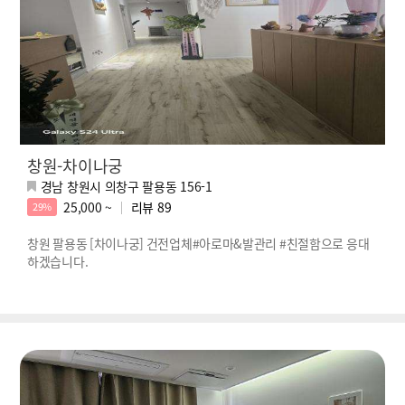
창원-차이나궁
경남 창원시 의창구 팔용동 156-1
25,000 ~
리뷰
89
29%
창원 팔용동 [차이나궁] 건전업체#아로마&발관리 #친절함으로 응대
하겠습니다.