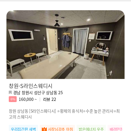
창원-S라인스웨디시
경남 창원시 성산구 상남동 25
160,000 ~
리뷰
22
6%
창원 상남동 [S라인스웨디시] ⭐황제의 휴식처⭐수준 높은 관리사⭐최
고의 스웨디시
우리집간판 새벽
사장님강추 아침
밝은에너지 우주
배려만점 하