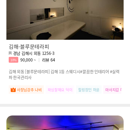
김해-블루문테라피
경남 김해시 외동 1256-3
90,000 ~
리뷰
64
10%
김해 외동 [블루문테라피] 김해 1등 스웨디시#깔끔한 인테리어 #실력
파 한국관리사
사장님강추 나비
왁싱잘해요 덕이
힐링장인 하윤
마사지갑 혜진