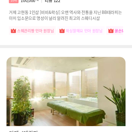
100,000 ~
리뷰
122
10%
거제 고현동 1인샵 [비비&왁싱] 오랜 역사와 전통을 지닌 BB테라피는
이미 입소문으로 명성이 널리 알려진 최고의 스웨디시샵
스웨관리짱 민아 원장님
왁싱잘해요 민아 원장님
꿀손보유자