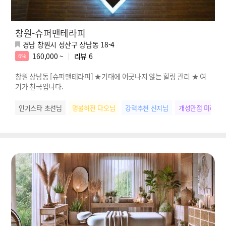
창원-슈퍼맨테라피
경남 창원시 성산구 상남동 18-4
160,000 ~
리뷰
6
6%
창원 상남동 [슈퍼맨테라피] ★기대에 어긋나지 않는 힐링 관리 ★ 여
기가 천국입니다.
인기스타 초선님
명불허전 다오님
강력추천 신지님
개성만점 미라님