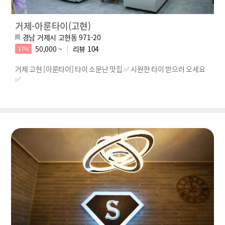
거제-아룬타이(고현)
경남 거제시 고현동 971-20
50,000 ~
리뷰
104
17%
거제 고현 [아룬타이] 타이 소문난 맛집 ✅ 시원한 타이 받으러 오세요
✅