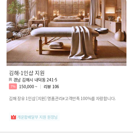
김해-1인샵 지원
경남 김해시 내덕동 241-5
150,000 ~
리뷰
106
7%
김해 장유 1인샵 [지원] 명품관리#고객만족 100%를 자랑합니다.
개운함배달부 지원 원장님