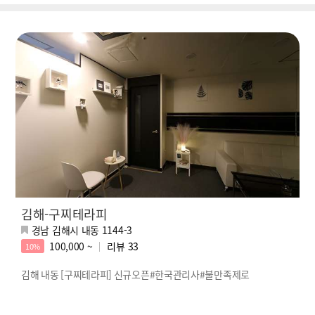
김해-구찌테라피
경남 김해시 내동 1144-3
100,000 ~
리뷰
33
10%
김해 내동 [구찌테라피] 신규오픈#한국관리사#불만족제로