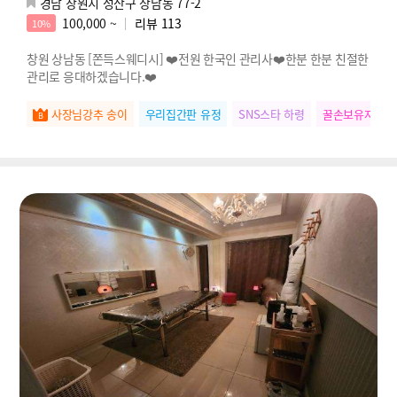
경남 창원시 성산구 상남동 77-2
100,000 ~
리뷰
113
10%
창원 상남동 [쫀득스웨디시] ❤️전원 한국인 관리사❤️한분 한분 친절한
관리로 응대하겠습니다.❤️
사장님강추 송이
우리집간판 유정
SNS스타 하령
꿀손보유자 다