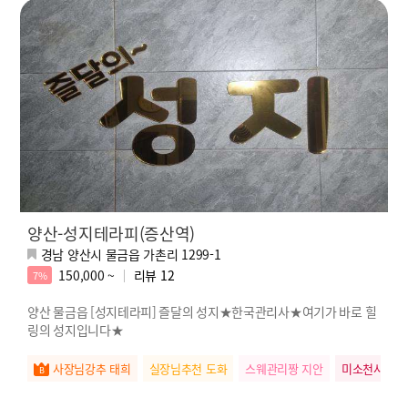
양산-성지테라피(증산역)
경남 양산시 물금읍 가촌리 1299-1
150,000 ~
리뷰
12
7%
양산 물금읍 [성지테라피] 즐달의 성지★한국관리사★여기가 바로 힐
링의 성지입니다★
사장님강추 태희
실장님추천 도화
스웨관리짱 지안
미소천사 유