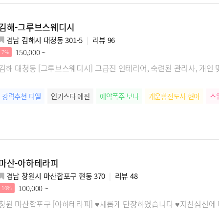
김해-그루브스웨디시
경남 김해시 대청동 301-5
리뷰
96
150,000 ~
7%
김해 대청동 [그루브스웨디시] 고급진 인테리어, 숙련된 관리사, 개인
강력추천 다엘
인기스타 예진
예약폭주 보나
개운함전도사 현아
스
마산-아하테라피
경남 창원시 마산합포구 현동 370
리뷰
48
100,000 ~
10%
창원 마산합포구 [아하테라피] ♥새롭게 단장하였습니다 ♥지친심신에