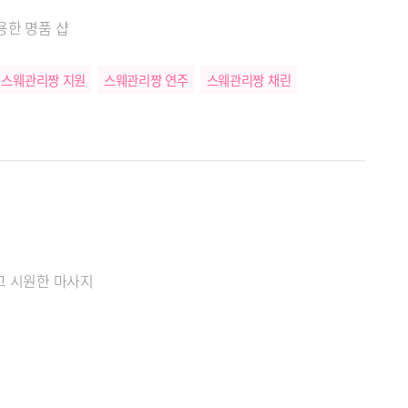
용한 명품 샵
스웨관리짱 지원
스웨관리짱 연주
스웨관리짱 채린
고 시원한 마사지