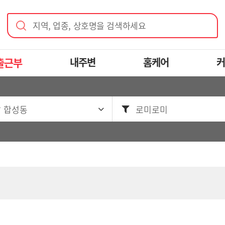
지역, 업종, 상호명을 검색하세요
출근부
내주변
홈케어
커
 합성동
로미로미