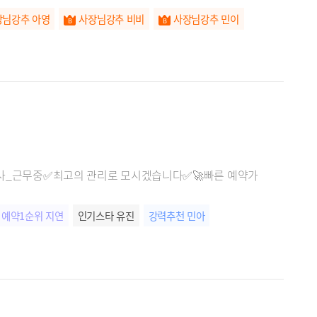
장님강추 아영
사장님강추 비비
사장님강추 민이
는 관리사_근무중✅최고의 관리로 모시겠습니다✅🚀빠른 예약가
예약1순위 지연
인기스타 유진
강력추천 민아