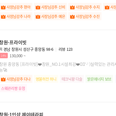
사장님강추 현아
사장님강추 신비
사장님강추 수지
사
사장님강추 나라
사장님강추 예은
사장님강추 수진
창원-프라이빗
경남 창원시 성산구 중앙동 98-6
리뷰
123
130,000 ~
14%
창원 중앙동 [프라이빗]❤️창원_NO.1시설최강❤️🖐🏻'-' )실력있
능🚀
사장님강추 다나
명불허전 하니
테크닉왕 다슬
밝은에너지 보브
스웨관리짱 유정
창원-1인샵 제이테라피