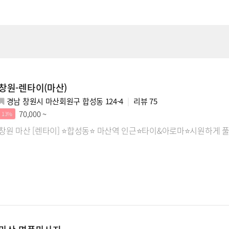
창원-렌타이(마산)
경남 창원시 마산회원구 합성동 124-4
리뷰
75
70,000 ~
13%
창원 마산 [렌타이] ⭐합성동⭐ 마산역 인근⭐타이&아로마⭐시원하게 