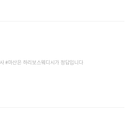
관리사 #마산은 하리보스웨디시가 정답입니다