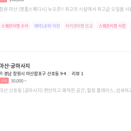
창원 마산 [명품스웨디시] 뉴오픈!! 최고의 시설에서 최고급 오일을 사
스웨관리짱 수아
예약1순위 아린
타이관리짱 은교
스웨관리짱 사랑
마산-궁마사지
경남 창원시 마산합포구 산호동 9-4
리뷰
1
30,000 ~
25%
마산 산호동 [궁마사지] 편안하고 쾌적한 공간, 힐링 플레이스, 섬세하