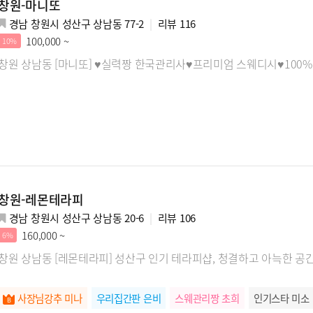
창원-마니또
경남 창원시 성산구 상남동 77-2
리뷰
116
100,000 ~
10%
창원 상남동 [마니또] ♥실력짱 한국관리사♥프리미엄 스웨디시♥100
창원-레몬테라피
경남 창원시 성산구 상남동 20-6
리뷰
106
160,000 ~
6%
창원 상남동 [레몬테라피] 성산구 인기 테라피샵, 청결하고 아늑한 
사장님강추 미나
우리집간판 은비
스웨관리짱 초희
인기스타 미소