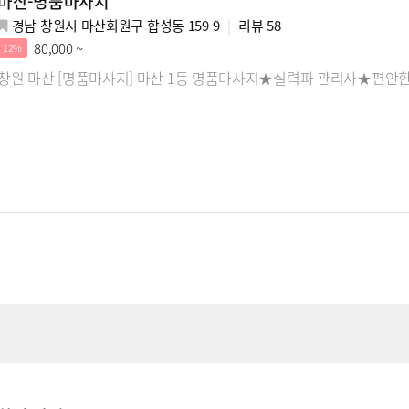
마산-명품마사지
경남 창원시 마산회원구 합성동 159-9
리뷰
58
80,000 ~
12%
창원 마산 [명품마사지] 마산 1등 명품마사지★실력파 관리사★편안