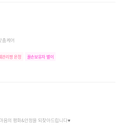
 맞춤케어
웨관리짱 온정
꿀손보유자 별이
 마음의 평화&안정을 되찾아드립니다♥