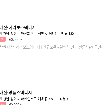
마산-하리보스웨디시
경남 창원시 마산회원구 석전동 245-1
리뷰
132
160,000 ~
6%
창원 마산 [하리보스웨디시 ] 신규오픈 #릴렉싱 관리 전문샵#한국
마산-명품스웨디시
경남 창원시 마산합포구 해운동 5-51
리뷰
7
160,000 ~
6%