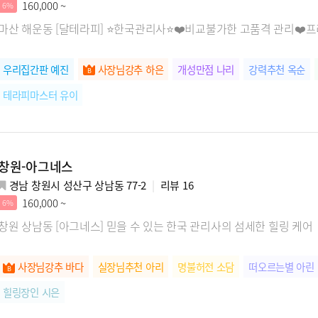
160,000 ~
6%
마산 해운동 [달테라피] ⭐한국관리사⭐❤️비교불가한 고품격 관리❤
우리집간판 예진
사장님강추 하은
개성만점 나리
강력추천 옥순
테라피마스터 유이
창원-아그네스
경남 창원시 성산구 상남동 77-2
리뷰
16
160,000 ~
6%
창원 상남동 [아그네스] 믿을 수 있는 한국 관리사의 섬세한 힐링 케어
사장님강추 바다
실장님추천 아리
명불허전 소담
떠오르는별 아린
힐링장인 시은