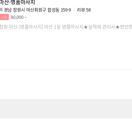
마산-명품마사지
경남 창원시 마산회원구 합성동 159-9
리뷰
58
80,000 ~
12%
창원 마산 [명품마사지] 마산 1등 명품마사지★실력파 관리사★편안