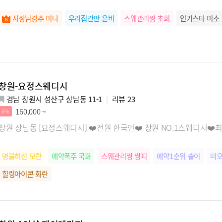
사장님강추 미나
우리집간판 은비
스웨관리짱 초희
인기스타 미소
창원-요정스웨디시
경남 창원시 성산구 상남동 11-1
리뷰
23
160,000 ~
6%
창원 상남동 [요정스웨디시] ❤️전원 한국인❤️ 창원 NO.1스웨디시❤
명불허전 모란
예약폭주 국화
스웨관리짱 쌍피
예약1순위 솔이
떠오
힐링아이콘 화란