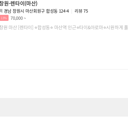
창원-렌타이(마산)
경남 창원시 마산회원구 합성동 124-4
리뷰
75
70,000 ~
13%
창원 마산 [렌타이] ⭐합성동⭐ 마산역 인근⭐타이&아로마⭐시원하게 