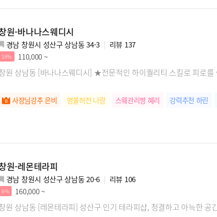
창원-바나나스웨디시
경남 창원시 성산구 상남동 34-3
리뷰
137
110,000 ~
16%
창원 상남동 [바나나스웨디시] ★전문적인 하이퀄리티 스킬로 피로를
사장님강추 은비
명불허전 나랑
스웨관리짱 혜리
강력추천 하린
창원-레몬테라피
경남 창원시 성산구 상남동 20-6
리뷰
106
160,000 ~
6%
창원 상남동 [레몬테라피] 성산구 인기 테라피샵, 청결하고 아늑한 