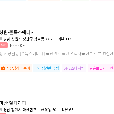
창원-쫀득스웨디시
경남 창원시 성산구 상남동 77-2
리뷰
113
100,000 ~
10%
창원 상남동 [쫀득스웨디시] ❤️전원 한국인 관리사❤️한분 한분 친절한
사장님강추 송이
우리집간판 유정
SNS스타 하령
꿀손보유자 다연
마산-달테라피
경남 창원시 마산합포구 해운동 60
리뷰
65