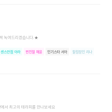
 싹 녹여드리겠습니다.★
센스만점 아라
찐친절 채윤
인기스타 서아
힐링장인 리나
공간에서 최고의 테라피를 만나보세요