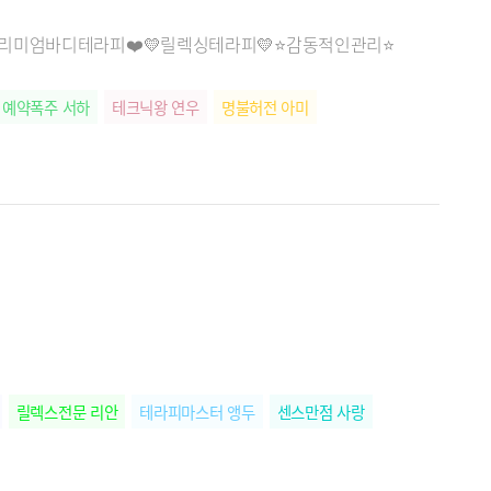
️프리미엄바디테라피❤️💛릴렉싱테라피💛⭐감동적인관리⭐
예약폭주 서하
테크닉왕 연우
명불허전 아미
릴렉스전문 리안
테라피마스터 앵두
센스만점 사랑