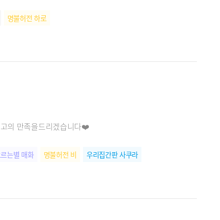
명불허전 하로
️최고의 만족을드리겠습니다❤️
르는별 매화
명불허전 비
우리집간판 사쿠라