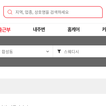
지역, 업종, 상호명을 검색하세요
출근부
내주변
홈케어
커
 합성동
스웨디시