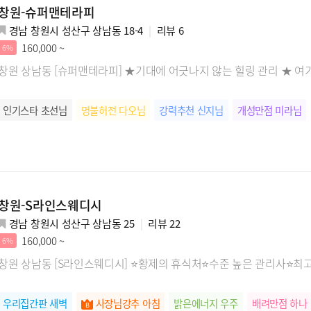
창원-슈퍼맨테라피
경남 창원시 성산구 상남동 18-4
리뷰
6
160,000 ~
6%
창원 상남동 [슈퍼맨테라피] ★기대에 어긋나지 않는 힐링 관리 ★ 여
인기스타 초선님
명불허전 다오님
강력추천 신지님
개성만점 미라님
창원-S라인스웨디시
경남 창원시 성산구 상남동 25
리뷰
22
160,000 ~
6%
창원 상남동 [S라인스웨디시] ⭐황제의 휴식처⭐수준 높은 관리사⭐최
우리집간판 새벽
사장님강추 아침
밝은에너지 우주
배려만점 하나