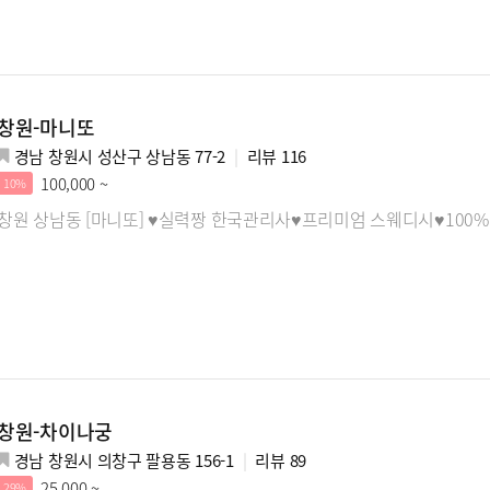
창원-마니또
경남 창원시 성산구 상남동 77-2
리뷰
116
100,000 ~
10%
창원 상남동 [마니또] ♥실력짱 한국관리사♥프리미엄 스웨디시♥100
창원-차이나궁
경남 창원시 의창구 팔용동 156-1
리뷰
89
25,000 ~
29%