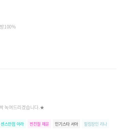
방100%
 싹 녹여드리겠습니다.★
센스만점 아라
찐친절 채윤
인기스타 서아
힐링장인 리나