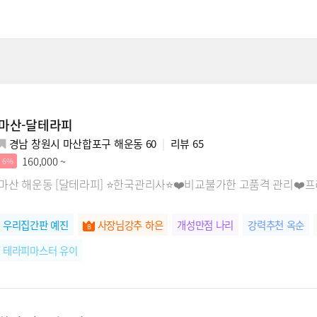
마산-달테라피
경남 창원시 마산합포구 해운동 60
리뷰
65
160,000 ~
6%
마산 해운동 [달테라피] ⭐한국관리사⭐❤️비교불가한 고품격 관리❤
우리집간판 예진
사장님강추 하은
개성만점 나리
강력추천 옥순
테라피마스터 유이