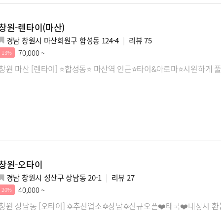
창원-렌타이(마산)
경남 창원시 마산회원구 합성동 124-4
리뷰
75
70,000 ~
13%
창원 마산 [렌타이] ⭐합성동⭐ 마산역 인근⭐타이&아로마⭐시원하게 
창원-오타이
경남 창원시 성산구 상남동 20-1
리뷰
27
40,000 ~
20%
창원 상남동 [오타이] ✡️추천업소✡️상남✡️신규오픈❤️태국❤️내상시 환