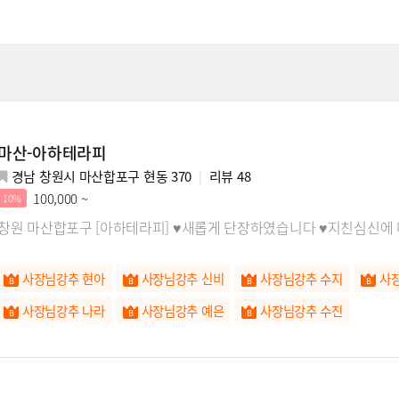
마산-아하테라피
경남 창원시 마산합포구 현동 370
리뷰
48
100,000 ~
10%
창원 마산합포구 [아하테라피] ♥새롭게 단장하였습니다 ♥지친심신에
사장님강추 현아
사장님강추 신비
사장님강추 수지
사
사장님강추 나라
사장님강추 예은
사장님강추 수진