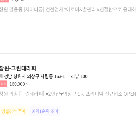
창원 팔용동 [차이나궁] 건전업체#아로마&발관리 #친절함으로 응대
창원-그린테라피
경남 창원시 의창구 사림동 163-1
리뷰
100
160,000 ~
6%
창원 의창 [그린테라피] ♥2인샵♥의창구 1등 프리미엄 신규업소 OPEN
명불허전 주아
예약1순위 조이