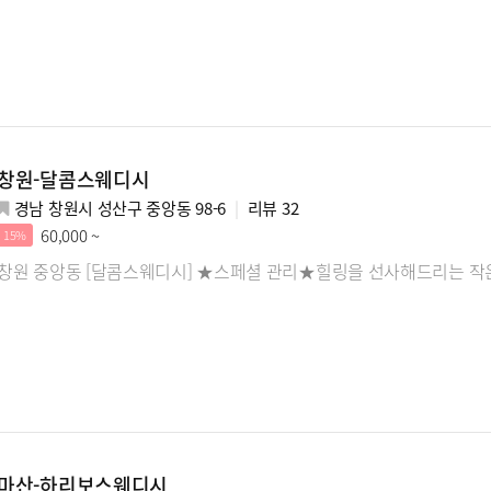
창원-달콤스웨디시
경남 창원시 성산구 중앙동 98-6
리뷰
32
60,000 ~
15%
창원 중앙동 [달콤스웨디시] ★스페셜 관리★힐링을 선사해드리는 작
마산-하리보스웨디시