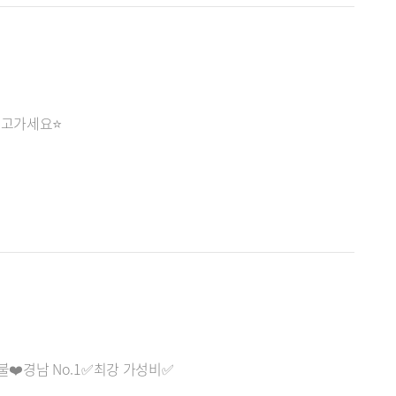
풀고가세요⭐
불❤️경남 No.1✅최강 가성비✅