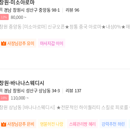
창원-미소아로마
경남 창원시 성산구 중앙동 98-1
리뷰
96
80,000 ~
12%
창원 중앙동 [미소아로마] 신규오픈★정통 중국 아로마★내상0%★재
사장님강추 유미
마사지갑 이이
창원-바나나스웨디시
경남 창원시 성산구 상남동 34-3
리뷰
137
110,000 ~
16%
창원 상남동 [바나나스웨디시] ★전문적인 하이퀄리티 스킬로 피로를
사장님강추 은비
명불허전 나랑
스웨관리짱 혜리
강력추천 하린