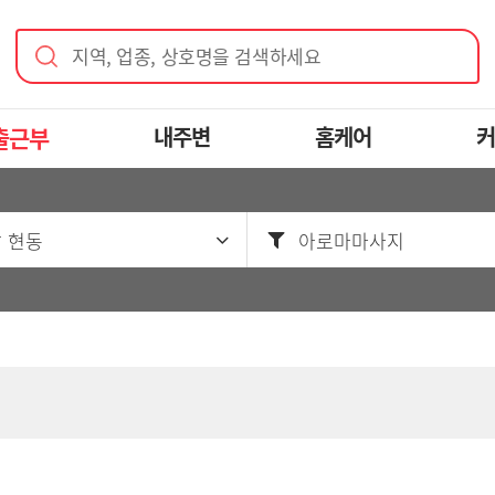
지역, 업종, 상호명을 검색하세요
출근부
내주변
홈케어
커
 현동
아로마마사지