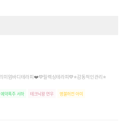
️프리미엄바디테라피❤️💛릴렉싱테라피💛⭐감동적인관리⭐
예약폭주 서하
테크닉왕 연우
명불허전 아미