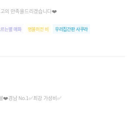
️최고의 만족을드리겠습니다❤️
르는별 매화
명불허전 비
우리집간판 사쿠라
불❤️경남 No.1✅최강 가성비✅