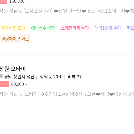
160,000 ~
6%
창원 상남동 [요정스웨디시] ❤️전원 한국인❤️ 창원 NO.1스웨디시❤
명불허전 모란
예약폭주 국화
스웨관리짱 쌍피
예약1순위 솔이
떠오
힐링아이콘 화란
창원-오타이
경남 창원시 성산구 상남동 20-1
리뷰
27
40,000 ~
20%
창원 상남동 [오타이] ✡️추천업소✡️상남✡️신규오픈❤️태국❤️내상시 환