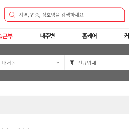
지역, 업종, 상호명을 검색하세요
출근부
내주변
홈케어
커
 내서읍
신규업체