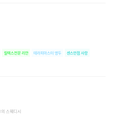
릴렉스전문 리안
테라피마스터 앵두
센스만점 사랑
고의 스웨디시