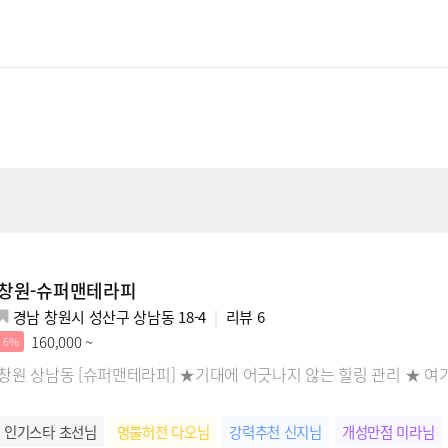
창원-슈퍼맨테라피
경남 창원시 성산구 상남동 18-4
리뷰
6
160,000 ~
6%
창원 상남동 [슈퍼맨테라피] ★기대에 어긋나지 않는 힐링 관리 ★ 여
인기스타 초선님
명불허전 다오님
강력추천 신지님
개성만점 미라님