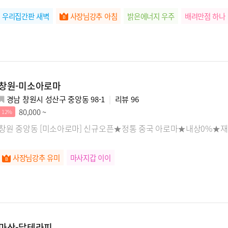
우리집간판 새벽
사장님강추 아침
밝은에너지 우주
배려만점 하나
창원-미소아로마
경남 창원시 성산구 중앙동 98-1
리뷰
96
80,000 ~
12%
창원 중앙동 [미소아로마] 신규오픈★정통 중국 아로마★내상0%★재
사장님강추 유미
마사지갑 이이
마산-달테라피