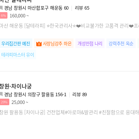
경남 창원시 마산합포구 해운동 60
리뷰
65
160,000 ~
6%
마산 해운동 [달테라피] ⭐한국관리사⭐❤️비교불가한 고품격 관리❤
우리집간판 예진
사장님강추 하은
개성만점 나리
강력추천 옥순
테라피마스터 유이
창원-차이나궁
경남 창원시 의창구 팔용동 156-1
리뷰
89
25,000 ~
29%
창원 팔용동 [차이나궁] 건전업체#아로마&발관리 #친절함으로 응대