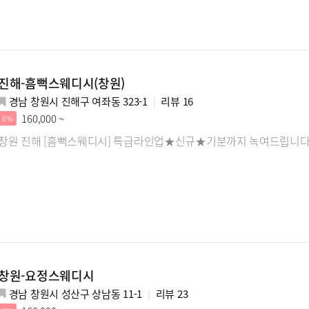
진해-흠뻑스웨디시(창원)
경남 창원시 진해구 여좌동 323-1
리뷰
16
160,000 ~
6%
창원 진해 [흠뻑스웨디시] 특급라인업★신규★기분까지 녹여드립니다
창원-요정스웨디시
경남 창원시 성산구 상남동 11-1
리뷰
23