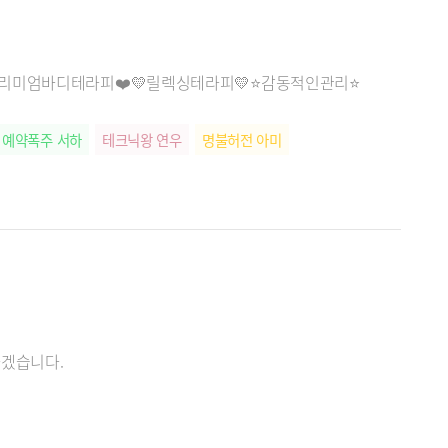
️프리미엄바디테라피❤️💛릴렉싱테라피💛⭐감동적인관리⭐
예약폭주 서하
테크닉왕 연우
명불허전 아미
하겠습니다.