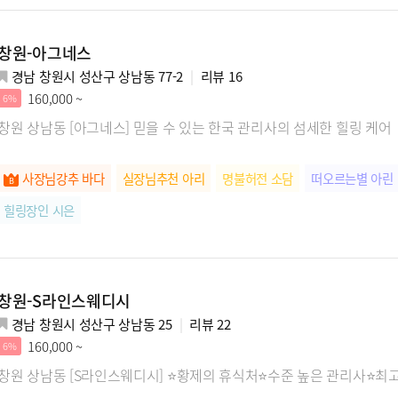
창원-아그네스
경남 창원시 성산구 상남동 77-2
리뷰
16
160,000 ~
6%
창원 상남동 [아그네스] 믿을 수 있는 한국 관리사의 섬세한 힐링 케어
사장님강추 바다
실장님추천 아리
명불허전 소담
떠오르는별 아린
힐링장인 시은
창원-S라인스웨디시
경남 창원시 성산구 상남동 25
리뷰
22
160,000 ~
6%
창원 상남동 [S라인스웨디시] ⭐황제의 휴식처⭐수준 높은 관리사⭐최