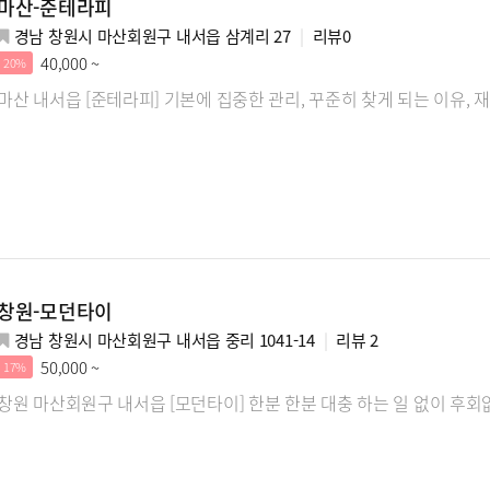
마산-준테라피
경남 창원시 마산회원구 내서읍 삼계리 27
리뷰
0
40,000 ~
20%
마산 내서읍 [준테라피] 기본에 집중한 관리, 꾸준히 찾게 되는 이유, 
창원-모던타이
경남 창원시 마산회원구 내서읍 중리 1041-14
리뷰
2
50,000 ~
17%
창원 마산회원구 내서읍 [모던타이] 한분 한분 대충 하는 일 없이 후회