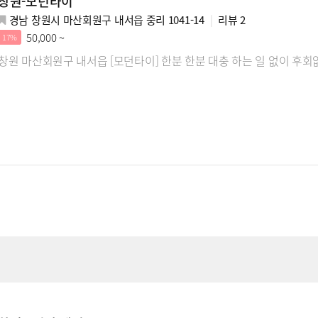
창원-모던타이
경남 창원시 마산회원구 내서읍 중리 1041-14
리뷰
2
50,000 ~
17%
창원 마산회원구 내서읍 [모던타이] 한분 한분 대충 하는 일 없이 후회