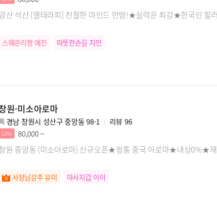
양산 석산 [엘테라피] 친절한 마인드 만땅!★실력은 최강★한국인 힐
스웨관리짱 예진
따뜻한손길 지민
창원-미소아로마
경남 창원시 성산구 중앙동 98-1
리뷰
96
80,000 ~
12%
창원 중앙동 [미소아로마] 신규오픈★정통 중국 아로마★내상0%★재
사장님강추 유미
마사지갑 이이