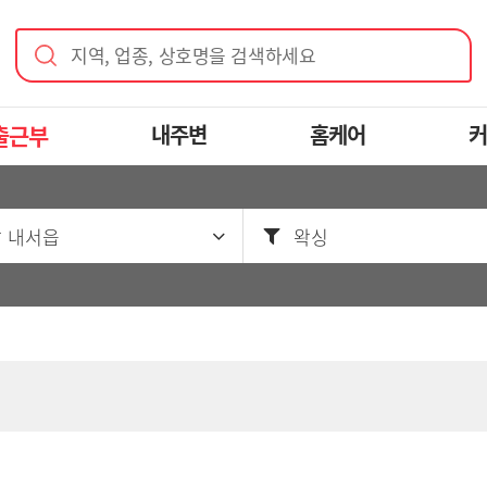
지역, 업종, 상호명을 검색하세요
출근부
내주변
홈케어
커
 내서읍
왁싱