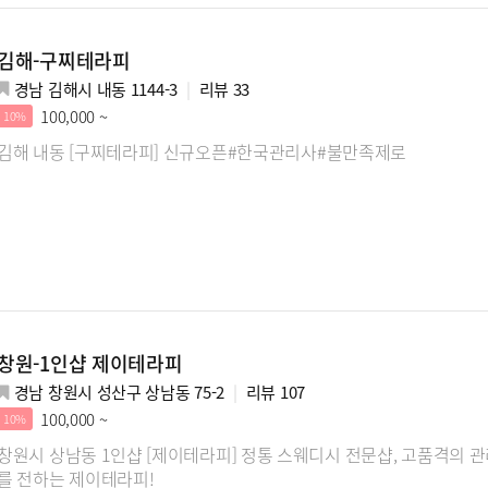
김해-구찌테라피
경남 김해시 내동 1144-3
리뷰
33
100,000 ~
10%
김해 내동 [구찌테라피] 신규오픈#한국관리사#불만족제로
창원-1인샵 제이테라피
경남 창원시 성산구 상남동 75-2
리뷰
107
100,000 ~
10%
창원시 상남동 1인샵 [제이테라피] 정통 스웨디시 전문샵, 고품격의
를 전하는 제이테라피!