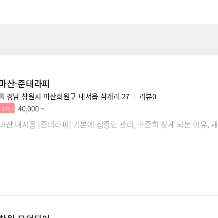
마산-준테라피
경남 창원시 마산회원구 내서읍 삼계리 27
리뷰
0
40,000 ~
20%
마산 내서읍 [준테라피] 기본에 집중한 관리, 꾸준히 찾게 되는 이유, 