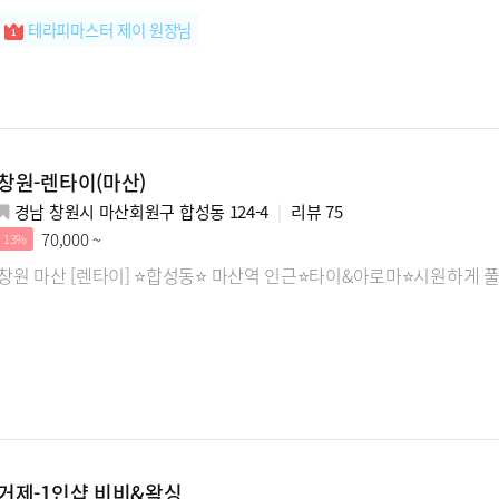
테라피마스터 제이 원장님
창원-렌타이(마산)
경남 창원시 마산회원구 합성동 124-4
리뷰
75
70,000 ~
13%
창원 마산 [렌타이] ⭐합성동⭐ 마산역 인근⭐타이&아로마⭐시원하게 
거제-1인샵 비비&왁싱