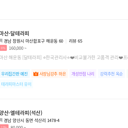
마산-달테라피
경남 창원시 마산합포구 해운동 60
리뷰
65
160,000 ~
6%
마산 해운동 [달테라피] ⭐한국관리사⭐❤️비교불가한 고품격 관리❤
우리집간판 예진
사장님강추 하은
개성만점 나리
강력추천 옥순
테라피마스터 유이
양산-엘테라피(석산)
경남 양산시 동면 석산리 1478-4
80,000 ~
12%