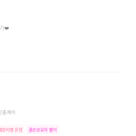
기❤️
 맞춤케어
웨관리짱 온정
꿀손보유자 별이