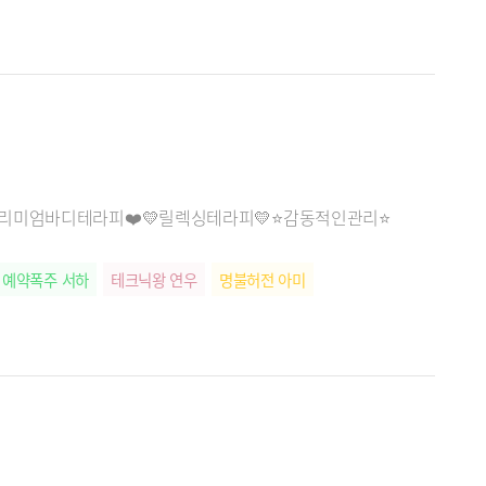
️프리미엄바디테라피❤️💛릴렉싱테라피💛⭐감동적인관리⭐
예약폭주 서하
테크닉왕 연우
명불허전 아미