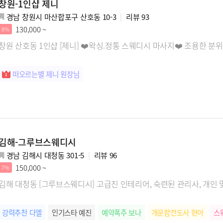
창원-1인샵 제니
경남 창원시 마산합포구 산호동 10-3
리뷰
93
130,000 ~
8%
창원 산호동 1인샵 [제니] ❤️왁싱.정통 스웨디시 마사지❤️ 조용한 분위
떠오르는별 제니 원장님
김해-그루브스웨디시
경남 김해시 대청동 301-5
리뷰
96
150,000 ~
7%
김해 대청동 [그루브스웨디시] 고급진 인테리어, 숙련된 관리사, 개인
강력추천 다엘
인기스타 예진
예약폭주 보나
개운함전도사 현아
스