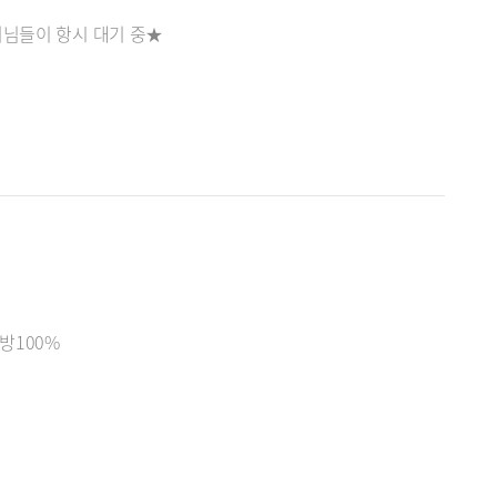
러님들이 항시 대기 중★
방100%