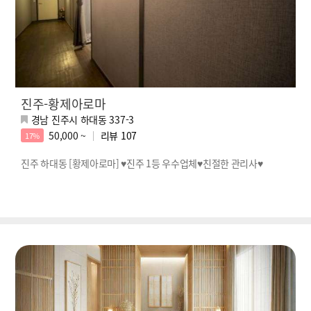
진주-황제아로마
경남 진주시 하대동 337-3
50,000 ~
리뷰
107
17%
진주 하대동 [황제아로마] ♥진주 1등 우수업체♥친절한 관리사♥