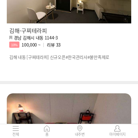
김해-구찌테라피
경남 김해시 내동 1144-3
100,000 ~
리뷰
33
10%
김해 내동 [구찌테라피] 신규오픈#한국관리사#불만족제로
전체
홈
내주변
마이페이지