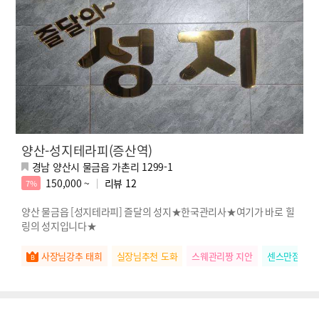
양산-성지테라피(증산역)
경남 양산시 물금읍 가촌리 1299-1
150,000 ~
리뷰
12
7%
양산 물금읍 [성지테라피] 즐달의 성지★한국관리사★여기가 바로 힐
링의 성지입니다★
사장님강추 태희
실장님추천 도화
스웨관리짱 지안
센스만점 서