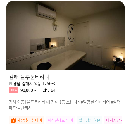
김해-블루문테라피
경남 김해시 외동 1256-3
90,000 ~
리뷰
64
10%
김해 외동 [블루문테라피] 김해 1등 스웨디시#깔끔한 인테리어 #실력
파 한국관리사
사장님강추 나비
왁싱잘해요 덕이
힐링장인 하윤
마사지갑 혜진