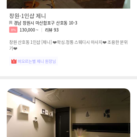
창원-1인샵 제니
경남 창원시 마산합포구 산호동 10-3
130,000 ~
리뷰
93
8%
창원 산호동 1인샵 [제니] ❤️왁싱.정통 스웨디시 마사지❤️ 조용한 분위
기❤️
떠오르는별 제니 원장님