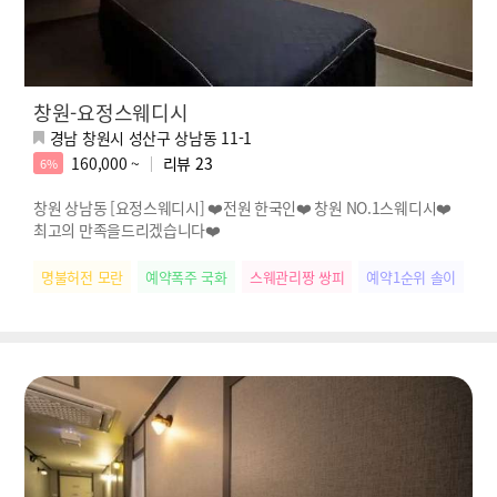
창원-요정스웨디시
경남 창원시 성산구 상남동 11-1
160,000 ~
리뷰
23
6%
창원 상남동 [요정스웨디시] ❤️전원 한국인❤️ 창원 NO.1스웨디시❤️
최고의 만족을드리겠습니다❤️
명불허전 모란
예약폭주 국화
스웨관리짱 쌍피
예약1순위 솔이
떠