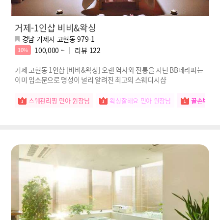
거제-1인샵 비비&왁싱
경남 거제시 고현동 979-1
100,000 ~
리뷰
122
10%
거제 고현동 1인샵 [비비&왁싱] 오랜 역사와 전통을 지닌 BB테라피는
이미 입소문으로 명성이 널리 알려진 최고의 스웨디시샵
스웨관리짱 민아 원장님
왁싱잘해요 민아 원장님
꿀손보유자