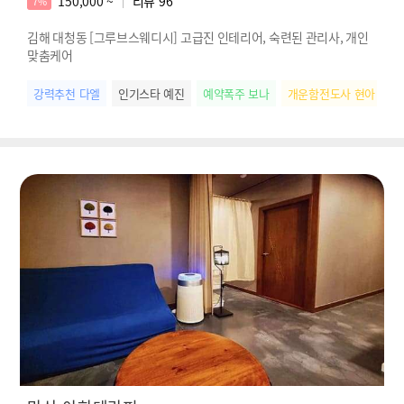
150,000 ~
리뷰
96
7%
김해 대청동 [그루브스웨디시] 고급진 인테리어, 숙련된 관리사, 개인
맞춤케어
강력추천 다엘
인기스타 예진
예약폭주 보나
개운함전도사 현아
스