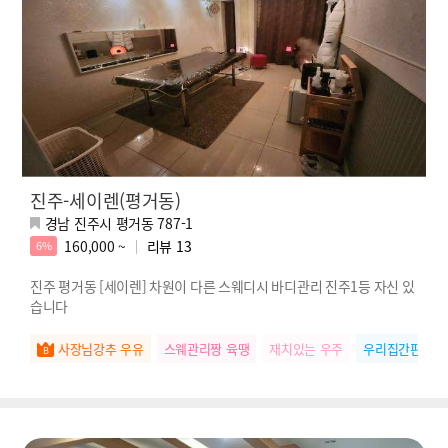
진주-세이렌(평거동)
경남 진주시 평거동 787-1
160,000 ~
리뷰
13
6%
진주 평거동 [세이렌] 차원이 다른 스웨디시 바디관리 진주1등 자신 있
습니다
사장님강추 우유
스웨관리짱 육땡
재치있는 우주
우리집간판 나