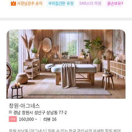
사장님강추 송이
우리집간판 유정
SNS스타 하령
꿀손보유자 다
창원-아그네스
경남 창원시 성산구 상남동 77-2
160,000 ~
리뷰
16
6%
창원 상남동 [아그네스] 믿을 수 있는 한국 관리사의 섬세한 힐링 케어