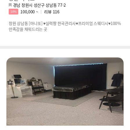
경남 창원시 성산구 상남동 77-2
100,000 ~
리뷰
116
10%
창원 상남동 [마니또] ♥실력짱 한국관리사♥프리미엄 스웨디시♥100%
만족감을 채워드리는 곳