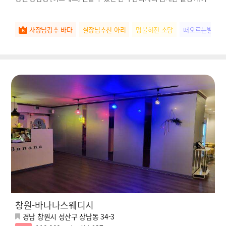
사장님강추 바다
실장님추천 아리
명불허전 소담
떠오르는별 아
창원-바나나스웨디시
경남 창원시 성산구 상남동 34-3