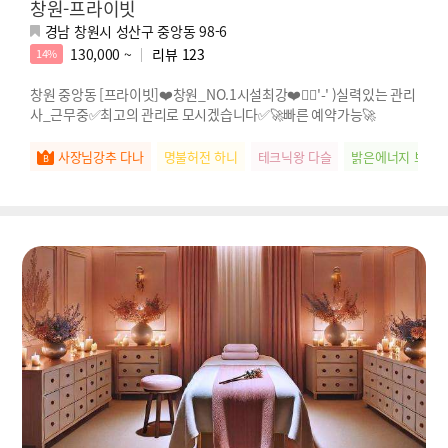
창원-프라이빗
경남 창원시 성산구 중앙동 98-6
130,000 ~
리뷰
123
14%
창원 중앙동 [프라이빗]❤️창원_NO.1시설최강❤️🖐🏻'-' )실력있는 관리
사_근무중✅최고의 관리로 모시겠습니다✅🚀빠른 예약가능🚀
사장님강추 다나
명불허전 하니
테크닉왕 다슬
밝은에너지 보브