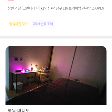
창원 의창 [그린테라피] ♥2인샵♥의창구 1등 프리미엄 신규업소 OPEN
명불허전 주아
예약1순위 조이
창원-마니또