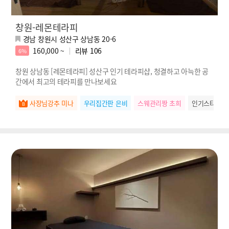
창원-레몬테라피
경남 창원시 성산구 상남동 20-6
160,000 ~
리뷰
106
6%
창원 상남동 [레몬테라피] 성산구 인기 테라피샵, 청결하고 아늑한 공
간에서 최고의 테라피를 만나보세요
사장님강추 미나
우리집간판 은비
스웨관리짱 초희
인기스타 미