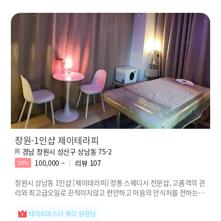
창원-1인샵 제이테라피
경남 창원시 성산구 상남동 75-2
100,000 ~
리뷰
107
10%
창원시 상남동 1인샵 [제이테라피] 정통 스웨디시 전문샵, 고품격의 관
리와 최고급오일로 끈적이지않고 편안하고 마음의 안식처를 전하는 제
이테라피!
테라피마스터 제이 원장님