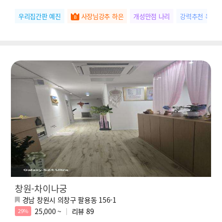
우리집간판 예진
사장님강추 하은
개성만점 나리
강력추천 옥순
창원-차이나궁
경남 창원시 의창구 팔용동 156-1
25,000 ~
리뷰
89
29%