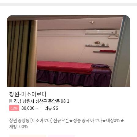
창원-미소아로마
경남 창원시 성산구 중앙동 98-1
80,000 ~
리뷰
96
12%
창원 중앙동 [미소아로마] 신규오픈★정통 중국 아로마★내상0%★
재방100%