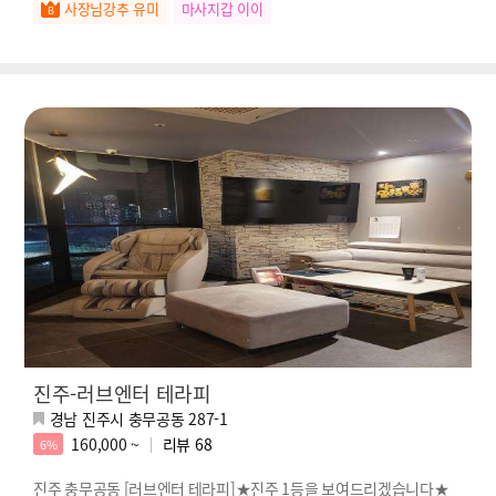
사장님강추 유미
마사지갑 이이
진주-러브엔터 테라피
경남 진주시 충무공동 287-1
160,000 ~
리뷰
68
6%
진주 충무공동 [러브엔터 테라피]★진주 1등을 보여드리겠습니다★