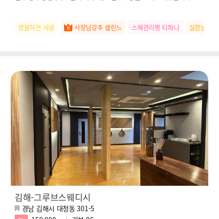
명불허전 샤넬
사장님강추 셀린느
스웨관리짱 티파니
실장님추천
김해-그루브스웨디시
경남 김해시 대청동 301-5