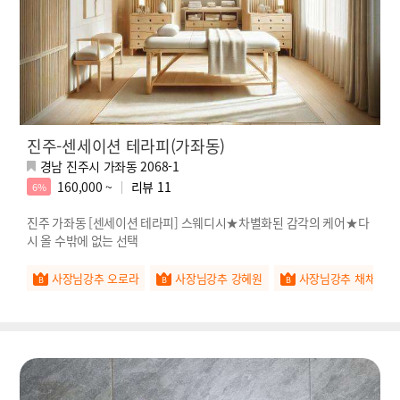
진주-센세이션 테라피(가좌동)
경남 진주시 가좌동 2068-1
160,000 ~
리뷰
11
6%
진주 가좌동 [센세이션 테라피] 스웨디시★차별화된 감각의 케어★다
시 올 수밖에 없는 선택
사장님강추 오로라
사장님강추 강혜원
사장님강추 채채