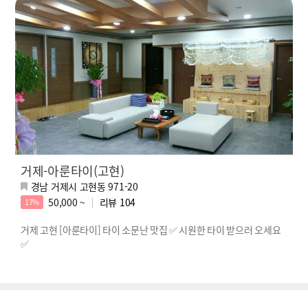
거제-아룬타이(고현)
경남 거제시 고현동 971-20
50,000 ~
리뷰
104
17%
거제 고현 [아룬타이] 타이 소문난 맛집 ✅ 시원한 타이 받으러 오세요
✅