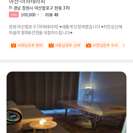
마산-아하테라피
경남 창원시 마산합포구 현동 370
100,000 ~
리뷰
48
10%
창원 마산합포구 [아하테라피] ♥새롭게 단장하였습니다 ♥지친심신에
마음의 평화&안정을 되찾아드립니다♥
사장님강추 현아
사장님강추 신비
사장님강추 수지