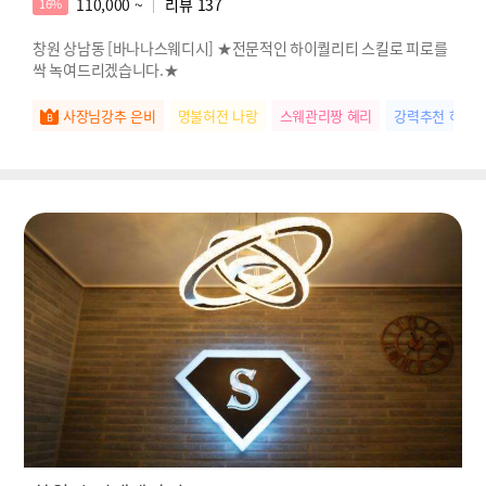
110,000 ~
리뷰
137
16%
창원 상남동 [바나나스웨디시] ★전문적인 하이퀄리티 스킬로 피로를
싹 녹여드리겠습니다.★
사장님강추 은비
명불허전 나랑
스웨관리짱 혜리
강력추천 하린