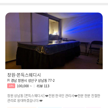
창원-쫀득스웨디시
경남 창원시 성산구 상남동 77-2
100,000 ~
리뷰
113
10%
창원 상남동 [쫀득스웨디시] ❤️전원 한국인 관리사❤️한분 한분 친절한
관리로 응대하겠습니다.❤️