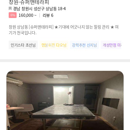
창원-슈퍼맨테라피
경남 창원시 성산구 상남동 18-4
160,000 ~
리뷰
6
6%
창원 상남동 [슈퍼맨테라피] ★기대에 어긋나지 않는 힐링 관리 ★ 여
기가 천국입니다.
인기스타 초선님
명불허전 다오님
강력추천 신지님
개성만점 미라님