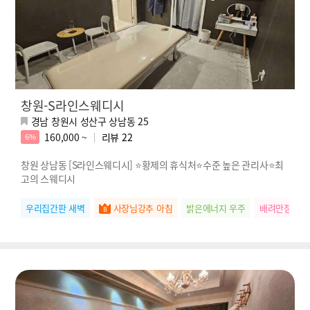
창원-S라인스웨디시
경남 창원시 성산구 상남동 25
160,000 ~
리뷰
22
6%
창원 상남동 [S라인스웨디시] ⭐황제의 휴식처⭐수준 높은 관리사⭐최
고의 스웨디시
우리집간판 새벽
사장님강추 아침
밝은에너지 우주
배려만점 하