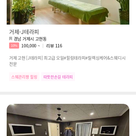
거제-J테라피
경남 거제시 고현동
100,000 ~
리뷰
116
10%
거제 고현 [J테라피] 최고급 오일#힐링테라피#릴렉싱케어&스웨디시
전문
스웨관리짱 힐링
따뜻한손길 테라피