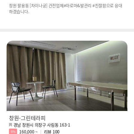
창원 팔용동 [차이나궁] 건전업체#아로마&발관리 #친절함으로 응대
하겠습니다.
창원-그린테라피
경남 창원시 의창구 사림동 163-1
160,000 ~
리뷰
100
6%