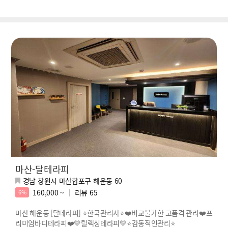
마산-달테라피
경남 창원시 마산합포구 해운동 60
160,000 ~
리뷰
65
6%
마산 해운동 [달테라피] ⭐한국관리사⭐❤️비교불가한 고품격 관리❤️프
리미엄바디테라피❤️💛릴렉싱테라피💛⭐감동적인관리⭐