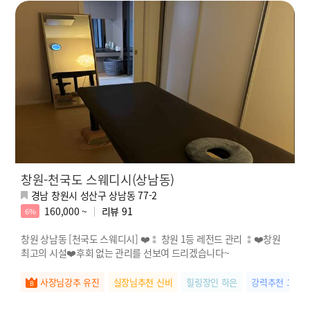
창원-천국도 스웨디시(상남동)
경남 창원시 성산구 상남동 77-2
160,000 ~
리뷰
91
6%
창원 상남동 [천국도 스웨디시] ❤️⁑ 창원 1등 레전드 관리 ⁑❤️창원
최고의 시설❤️후회 없는 관리를 선보여 드리겠습니다~
사장님강추 유진
실장님추천 신비
힐링장인 하은
강력추천 고은