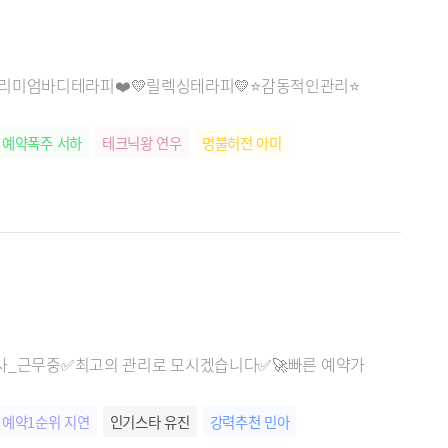
️프리미엄바디테라피❤️💛릴렉싱테라피💛⭐감동적인관리⭐
예약폭주 서하
테크닉왕 연우
명불허전 아미
는 관리사_근무중✅최고의 관리로 모시겠습니다✅🚀빠른 예약가
예약1순위 지연
인기스타 유진
강력추천 민아