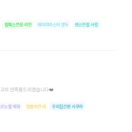
릴렉스전문 리안
테라피마스터 앵두
센스만점 사랑
️최고의 만족을드리겠습니다❤️
르는별 매화
명불허전 비
우리집간판 사쿠라