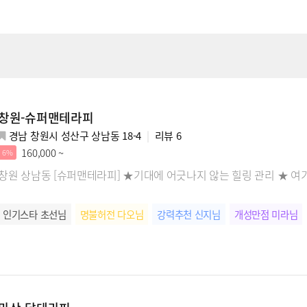
창원-슈퍼맨테라피
경남 창원시 성산구 상남동 18-4
리뷰
6
160,000 ~
6%
창원 상남동 [슈퍼맨테라피] ★기대에 어긋나지 않는 힐링 관리 ★ 여
인기스타 초선님
명불허전 다오님
강력추천 신지님
개성만점 미라님