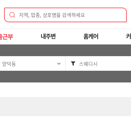
지역, 업종, 상호명을 검색하세요
출근부
내주변
홈케어
커
 양덕동
스웨디시