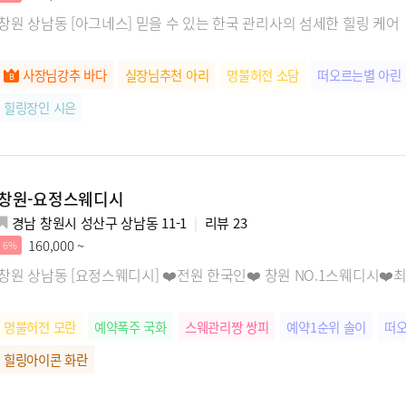
창원 상남동 [아그네스] 믿을 수 있는 한국 관리사의 섬세한 힐링 케어
사장님강추 바다
실장님추천 아리
명불허전 소담
떠오르는별 아린
힐링장인 시은
창원-요정스웨디시
경남 창원시 성산구 상남동 11-1
리뷰
23
160,000 ~
6%
창원 상남동 [요정스웨디시] ❤️전원 한국인❤️ 창원 NO.1스웨디시❤
명불허전 모란
예약폭주 국화
스웨관리짱 쌍피
예약1순위 솔이
떠오
힐링아이콘 화란