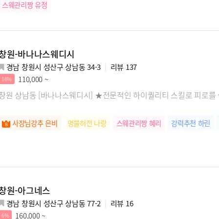
스웨관리짱 유정
창원-바나나스웨디시
경남 창원시 성산구 상남동 34-3
리뷰
137
110,000 ~
16%
창원 상남동 [바나나스웨디시] ★전문적인 하이퀄리티 스킬로 피로를
사장님강추 은비
명불허전 나랑
스웨관리짱 혜리
강력추천 하린
창원-아그네스
경남 창원시 성산구 상남동 77-2
리뷰
16
160,000 ~
6%