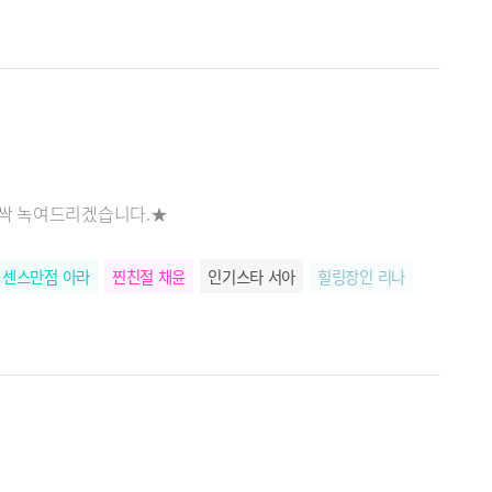
 싹 녹여드리겠습니다.★
센스만점 아라
찐친절 채윤
인기스타 서아
힐링장인 리나