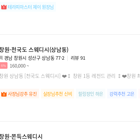
테라피마스터 제이 원장님
창원-천국도 스웨디시(상남동)
경남 창원시 성산구 상남동 77-2
리뷰
91
160,000 ~
6%
창원 상남동 [천국도 스웨디시] ❤️⁑ 창원 1등 레전드 관리 ⁑❤️창
사장님강추 유진
실장님추천 신비
힐링장인 하은
강력추천 고은
창원-쫀득스웨디시