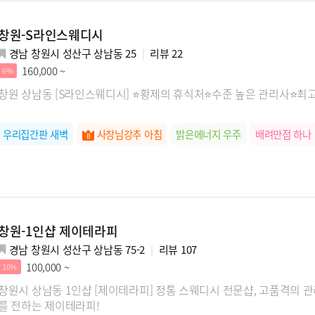
창원-S라인스웨디시
경남 창원시 성산구 상남동 25
리뷰
22
160,000 ~
6%
창원 상남동 [S라인스웨디시] ⭐황제의 휴식처⭐수준 높은 관리사⭐최
우리집간판 새벽
사장님강추 아침
밝은에너지 우주
배려만점 하나
창원-1인샵 제이테라피
경남 창원시 성산구 상남동 75-2
리뷰
107
100,000 ~
10%
창원시 상남동 1인샵 [제이테라피] 정통 스웨디시 전문샵, 고품격의
를 전하는 제이테라피!