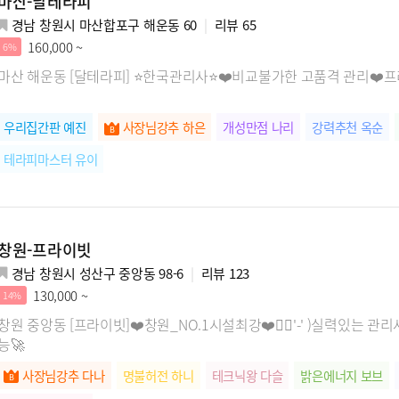
마산-달테라피
경남 창원시 마산합포구 해운동 60
리뷰
65
160,000 ~
6%
마산 해운동 [달테라피] ⭐한국관리사⭐❤️비교불가한 고품격 관리❤
우리집간판 예진
사장님강추 하은
개성만점 나리
강력추천 옥순
테라피마스터 유이
창원-프라이빗
경남 창원시 성산구 중앙동 98-6
리뷰
123
130,000 ~
14%
창원 중앙동 [프라이빗]❤️창원_NO.1시설최강❤️🖐🏻'-' )실력있
능🚀
사장님강추 다나
명불허전 하니
테크닉왕 다슬
밝은에너지 보브