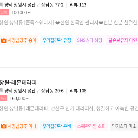
경남 창원시 성산구 상남동 77-2
리뷰
113
100,000 ~
10%
창원 상남동 [쫀득스웨디시] ❤️전원 한국인 관리사❤️한분 한분 친절한
사장님강추 송이
우리집간판 유정
SNS스타 하령
꿀손보유자 다연
창원-레몬테라피
경남 창원시 성산구 상남동 20-6
리뷰
106
160,000 ~
6%
창원 상남동 [레몬테라피] 성산구 인기 테라피샵, 청결하고 아늑한 
사장님강추 미나
우리집간판 은비
스웨관리짱 초희
인기스타 미소