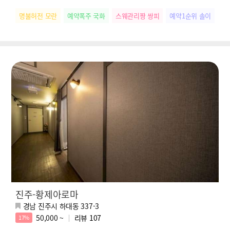
명불허전 모란
예약폭주 국화
스웨관리짱 쌍피
예약1순위 솔이
떠
진주-황제아로마
경남 진주시 하대동 337-3
50,000 ~
리뷰
107
17%