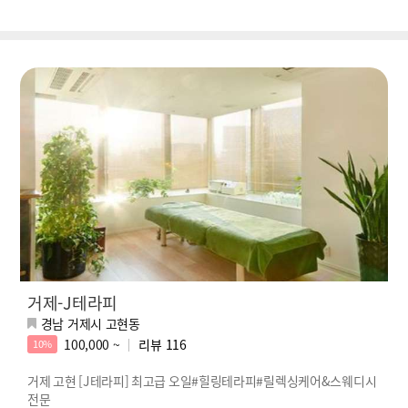
거제-J테라피
경남 거제시 고현동
100,000 ~
리뷰
116
10%
거제 고현 [J테라피] 최고급 오일#힐링테라피#릴렉싱케어&스웨디시
전문