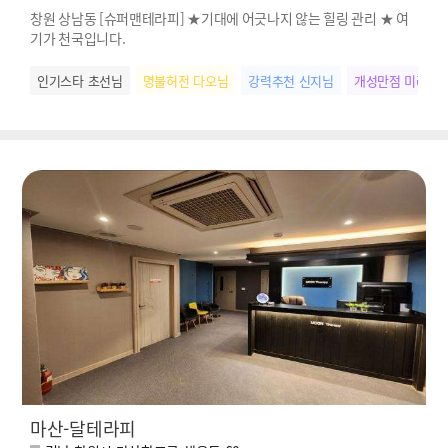
창원 상남동 [슈퍼맨테라피] ★기대에 어긋나지 않는 힐링 관리 ★ 여
기가 천국입니다.
인기스타 초선님
명불허전 다오님
강력추천 신지님
개성만점 미라님
마산-달테라피