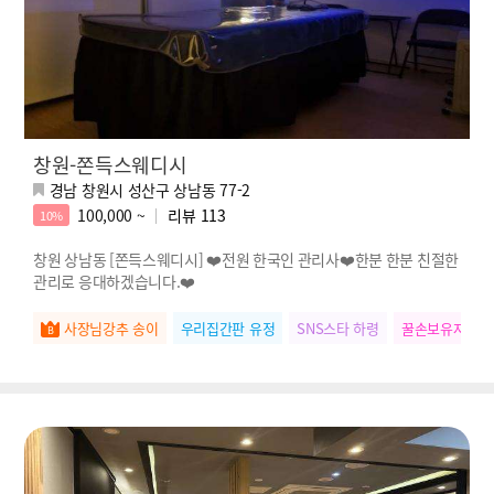
창원-쫀득스웨디시
경남 창원시 성산구 상남동 77-2
100,000 ~
리뷰
113
10%
창원 상남동 [쫀득스웨디시] ❤️전원 한국인 관리사❤️한분 한분 친절한
관리로 응대하겠습니다.❤️
사장님강추 송이
우리집간판 유정
SNS스타 하령
꿀손보유자 다