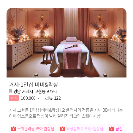
거제-1인샵 비비&왁싱
경남 거제시 고현동 979-1
100,000 ~
리뷰
122
10%
거제 고현동 1인샵 [비비&왁싱] 오랜 역사와 전통을 지닌 BB테라피는
이미 입소문으로 명성이 널리 알려진 최고의 스웨디시샵
스웨관리짱 민아 원장님
왁싱잘해요 민아 원장님
꿀손보유자