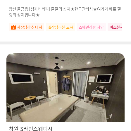
양산 물금읍 [성지테라피] 즐달의 성지★한국관리사★여기가 바로 힐
링의 성지입니다★
사장님강추 태희
실장님추천 도화
스웨관리짱 지안
미소천사 유
창원-S라인스웨디시