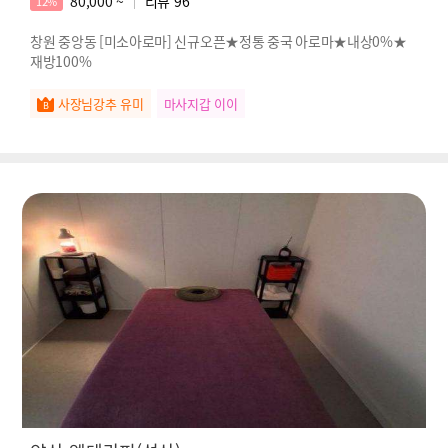
80,000 ~
리뷰
96
12%
창원 중앙동 [미소아로마] 신규오픈★정통 중국 아로마★내상0%★
재방100%
사장님강추 유미
마사지갑 이이