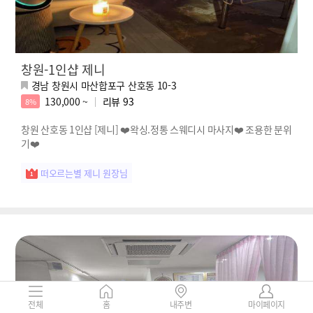
창원-1인샵 제니
경남 창원시 마산합포구 산호동 10-3
130,000 ~
리뷰
93
8%
창원 산호동 1인샵 [제니] ❤️왁싱.정통 스웨디시 마사지❤️ 조용한 분위
기❤️
떠오르는별 제니 원장님
전체
홈
내주변
마이페이지