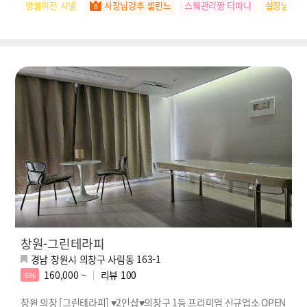
명불허전 샤넬
사장님강추 셀린느
스웨관리짱 티파니
실장님추천
창원-그린테라피
경남 창원시 의창구 사림동 163-1
160,000 ~
리뷰
100
6%
창원 의창 [그린테라피] ♥2인샵♥의창구 1등 프리미엄 신규업소 OPEN