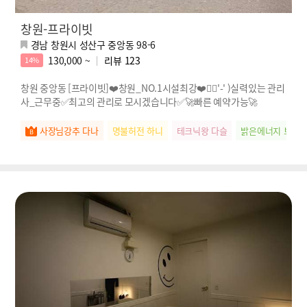
창원-프라이빗
경남 창원시 성산구 중앙동 98-6
130,000 ~
리뷰
123
14%
창원 중앙동 [프라이빗]❤️창원_NO.1시설최강❤️🖐🏻'-' )실력있는 관리
사_근무중✅최고의 관리로 모시겠습니다✅🚀빠른 예약가능🚀
사장님강추 다나
명불허전 하니
테크닉왕 다슬
밝은에너지 보브