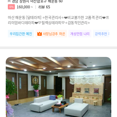
경남 창원시 마산합포구 해운동 60
160,000 ~
리뷰
65
6%
마산 해운동 [달테라피] ⭐한국관리사⭐❤️비교불가한 고품격 관리❤️프
리미엄바디테라피❤️💛릴렉싱테라피💛⭐감동적인관리⭐
우리집간판 예진
사장님강추 하은
개성만점 나리
강력추천 옥순