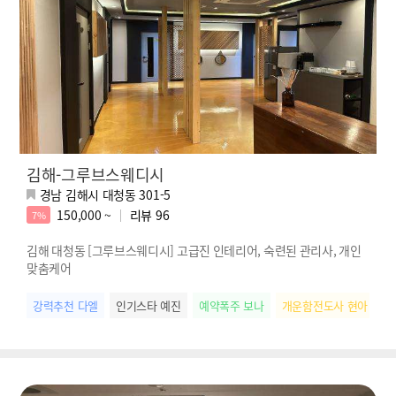
김해-그루브스웨디시
경남 김해시 대청동 301-5
150,000 ~
리뷰
96
7%
김해 대청동 [그루브스웨디시] 고급진 인테리어, 숙련된 관리사, 개인
맞춤케어
강력추천 다엘
인기스타 예진
예약폭주 보나
개운함전도사 현아
스