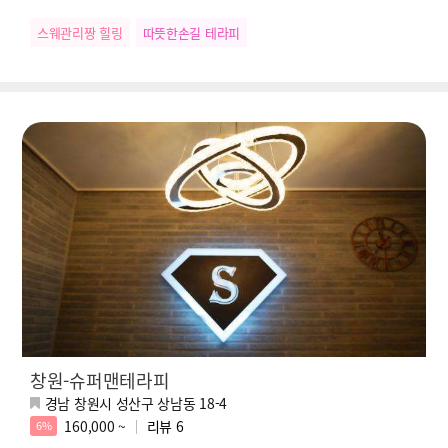
스웨관리짱 힐링
따뜻한손길 테라피
창원-슈퍼맨테라피
경남 창원시 성산구 상남동 18-4
160,000 ~
리뷰
6
6%