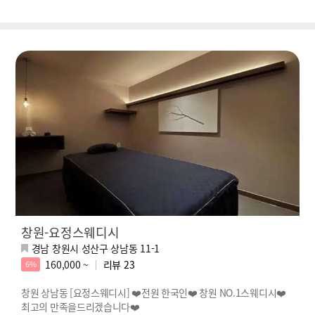
창원-요정스웨디시
경남 창원시 성산구 상남동 11-1
160,000 ~
리뷰
23
6%
창원 상남동 [요정스웨디시] ❤️전원 한국인❤️ 창원 NO.1스웨디시❤️
최고의 만족을드리겠습니다❤️