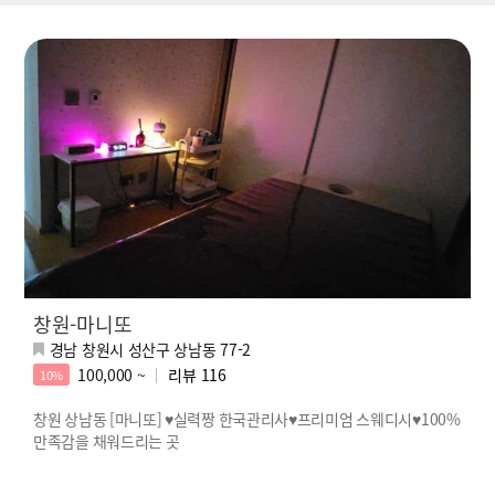
창원-마니또
경남 창원시 성산구 상남동 77-2
100,000 ~
리뷰
116
10%
창원 상남동 [마니또] ♥실력짱 한국관리사♥프리미엄 스웨디시♥100%
만족감을 채워드리는 곳