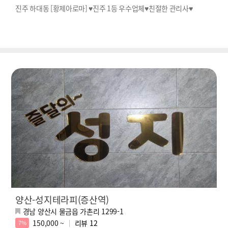
진주 하대동 [황제아로마] ♥진주 1등 우수업체♥친절한 관리사♥
양산-성지테라피(증산역)
경남 양산시 물금읍 가촌리 1299-1
150,000 ~
리뷰
12
7%