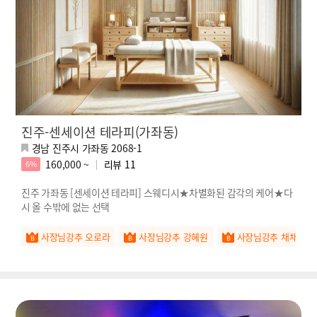
진주-센세이션 테라피(가좌동)
경남 진주시 가좌동 2068-1
160,000 ~
리뷰
11
6%
진주 가좌동 [센세이션 테라피] 스웨디시★차별화된 감각의 케어★다
시 올 수밖에 없는 선택
사장님강추 오로라
사장님강추 강혜원
사장님강추 채채