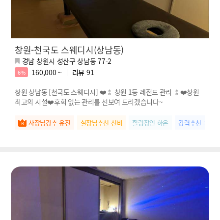
창원-천국도 스웨디시(상남동)
경남 창원시 성산구 상남동 77-2
160,000 ~
리뷰
91
6%
창원 상남동 [천국도 스웨디시] ❤️⁑ 창원 1등 레전드 관리 ⁑❤️창원
최고의 시설❤️후회 없는 관리를 선보여 드리겠습니다~
사장님강추 유진
실장님추천 신비
힐링장인 하은
강력추천 고은