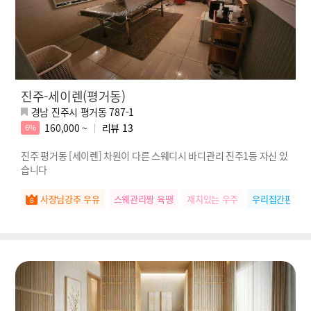
진주-세이렌(평거동)
경남 진주시 평거동 787-1
160,000 ~
리뷰
13
6%
진주 평거동 [세이렌] 차원이 다른 스웨디시 바디관리 진주1등 자신 있
습니다
사장님강추 우유
스웨관리짱 육땡
재치있는 우주
우리집간판 나