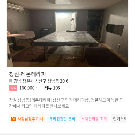
창원-레몬테라피
경남 창원시 성산구 상남동 20-6
160,000 ~
리뷰
106
6%
창원 상남동 [레몬테라피] 성산구 인기 테라피샵, 청결하고 아늑한 공
간에서 최고의 테라피를 만나보세요
사장님강추 미나
우리집간판 은비
스웨관리짱 초희
인기스타 미