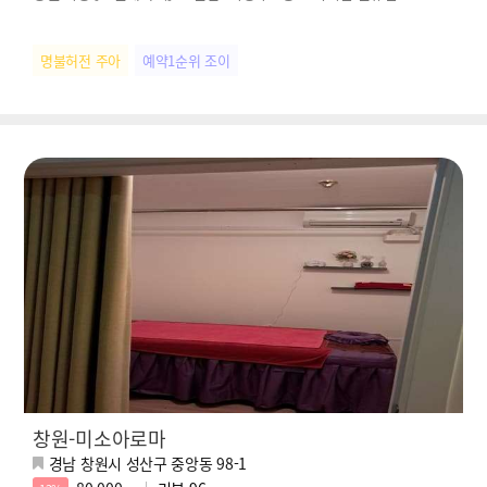
명불허전 주아
예약1순위 조이
창원-미소아로마
경남 창원시 성산구 중앙동 98-1