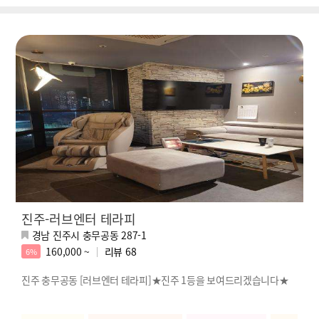
진주-러브엔터 테라피
경남 진주시 충무공동 287-1
160,000 ~
리뷰
68
6%
진주 충무공동 [러브엔터 테라피]★진주 1등을 보여드리겠습니다★