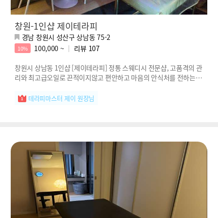
창원-1인샵 제이테라피
경남 창원시 성산구 상남동 75-2
100,000 ~
리뷰
107
10%
창원시 상남동 1인샵 [제이테라피] 정통 스웨디시 전문샵, 고품격의 관
리와 최고급오일로 끈적이지않고 편안하고 마음의 안식처를 전하는 제
이테라피!
테라피마스터 제이 원장님