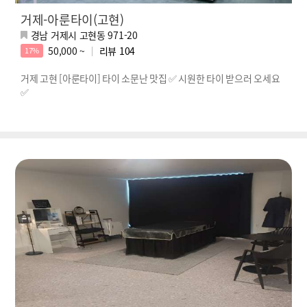
거제-아룬타이(고현)
경남 거제시 고현동 971-20
50,000 ~
리뷰
104
17%
거제 고현 [아룬타이] 타이 소문난 맛집 ✅ 시원한 타이 받으러 오세요
✅