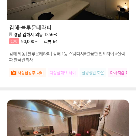
김해-블루문테라피
경남 김해시 외동 1256-3
90,000 ~
리뷰
64
10%
김해 외동 [블루문테라피] 김해 1등 스웨디시#깔끔한 인테리어 #실력
파 한국관리사
사장님강추 나비
왁싱잘해요 덕이
힐링장인 하윤
마사지갑 혜진