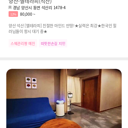
양산-엘테라피(석산)
경남 양산시 동면 석산리 1478-4
80,000 ~
12%
양산 석산 [엘테라피] 친절한 마인드 만땅!★실력은 최강★한국인 힐
러님들이 항시 대기 중★
스웨관리짱 예진
따뜻한손길 지민