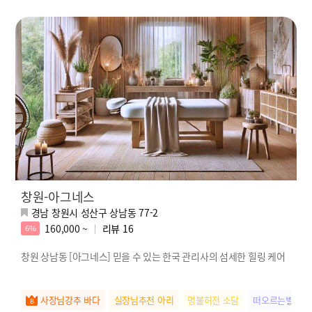
창원-아그네스
경남 창원시 성산구 상남동 77-2
160,000 ~
리뷰
16
6%
창원 상남동 [아그네스] 믿을 수 있는 한국 관리사의 섬세한 힐링 케어
사장님강추 바다
실장님추천 아리
명불허전 소담
떠오르는별 아