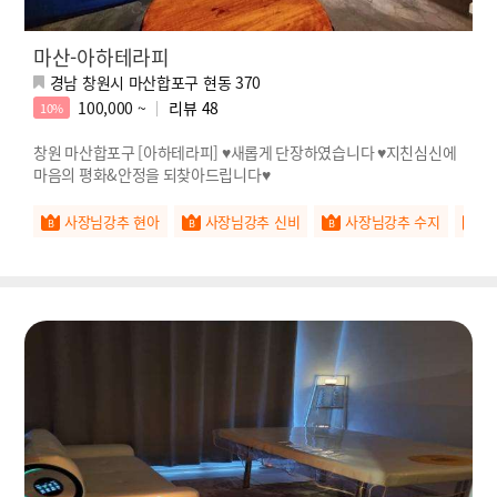
마산-아하테라피
경남 창원시 마산합포구 현동 370
100,000 ~
리뷰
48
10%
창원 마산합포구 [아하테라피] ♥새롭게 단장하였습니다 ♥지친심신에
마음의 평화&안정을 되찾아드립니다♥
사장님강추 현아
사장님강추 신비
사장님강추 수지