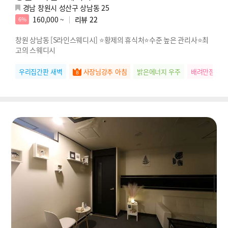
경남 창원시 성산구 상남동 25
160,000 ~
리뷰
22
6%
창원 상남동 [S라인스웨디시] ⭐황제의 휴식처⭐수준 높은 관리사⭐최
고의 스웨디시
우리집간판 새벽
사장님강추 아침
밝은에너지 우주
배려만점 하