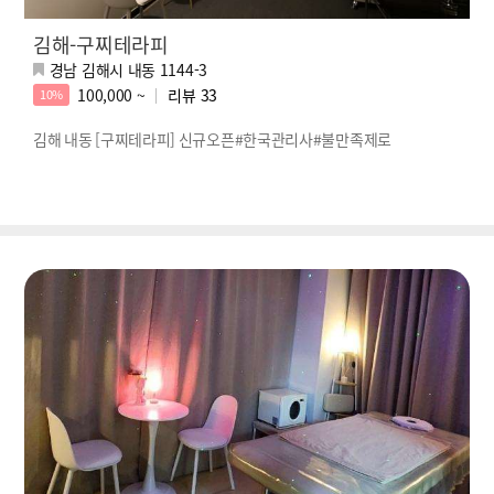
김해-구찌테라피
경남 김해시 내동 1144-3
100,000 ~
리뷰
33
10%
김해 내동 [구찌테라피] 신규오픈#한국관리사#불만족제로