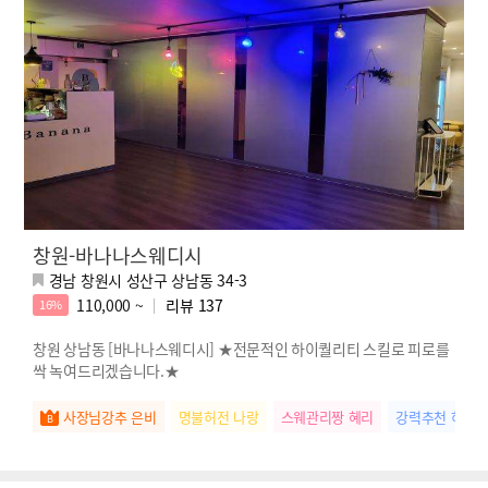
창원-바나나스웨디시
경남 창원시 성산구 상남동 34-3
110,000 ~
리뷰
137
16%
창원 상남동 [바나나스웨디시] ★전문적인 하이퀄리티 스킬로 피로를
싹 녹여드리겠습니다.★
사장님강추 은비
명불허전 나랑
스웨관리짱 혜리
강력추천 하린