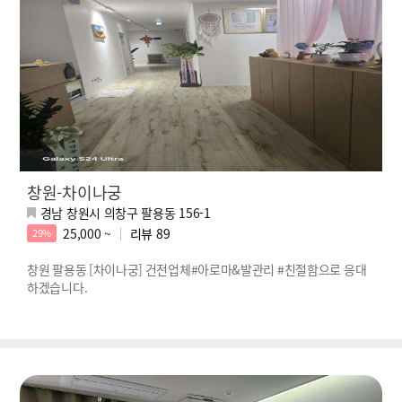
창원-차이나궁
경남 창원시 의창구 팔용동 156-1
25,000 ~
리뷰
89
29%
창원 팔용동 [차이나궁] 건전업체#아로마&발관리 #친절함으로 응대
하겠습니다.