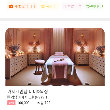
사장님강추 다나
명불허전 하니
테크닉왕 다슬
밝은에너지 보브
거제-1인샵 비비&왁싱
경남 거제시 고현동 979-1
100,000 ~
리뷰
122
10%