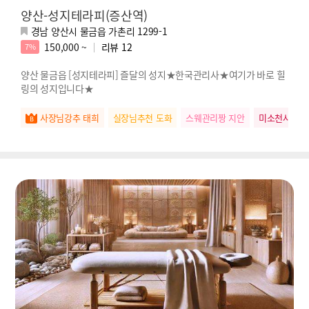
양산-성지테라피(증산역)
경남 양산시 물금읍 가촌리 1299-1
150,000 ~
리뷰
12
7%
양산 물금읍 [성지테라피] 즐달의 성지★한국관리사★여기가 바로 힐
링의 성지입니다★
사장님강추 태희
실장님추천 도화
스웨관리짱 지안
미소천사 유