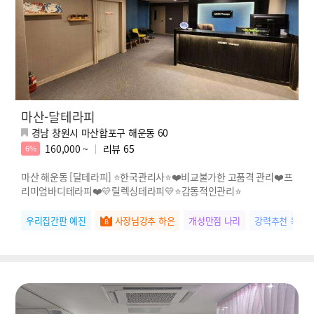
마산-달테라피
경남 창원시 마산합포구 해운동 60
160,000 ~
리뷰
65
6%
마산 해운동 [달테라피] ⭐한국관리사⭐❤️비교불가한 고품격 관리❤️프
리미엄바디테라피❤️💛릴렉싱테라피💛⭐감동적인관리⭐
우리집간판 예진
사장님강추 하은
개성만점 나리
강력추천 옥순