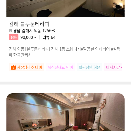
김해-블루문테라피
경남 김해시 외동 1256-3
90,000 ~
리뷰
64
10%
김해 외동 [블루문테라피] 김해 1등 스웨디시#깔끔한 인테리어 #실력
파 한국관리사
사장님강추 나비
왁싱잘해요 덕이
힐링장인 하윤
마사지갑 혜진