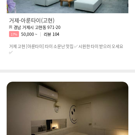
거제-아룬타이(고현)
경남 거제시 고현동 971-20
50,000 ~
리뷰
104
17%
거제 고현 [아룬타이] 타이 소문난 맛집 ✅ 시원한 타이 받으러 오세요
✅