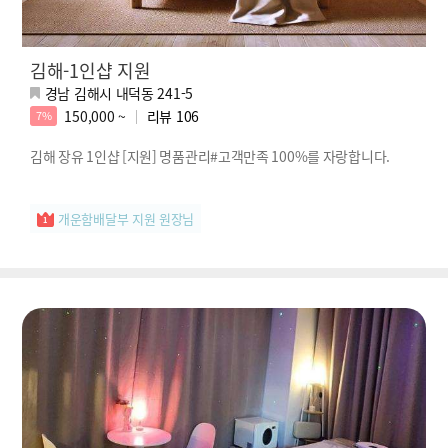
김해-1인샵 지원
경남 김해시 내덕동 241-5
150,000 ~
리뷰
106
7%
김해 장유 1인샵 [지원] 명품관리#고객만족 100%를 자랑합니다.
개운함배달부 지원 원장님