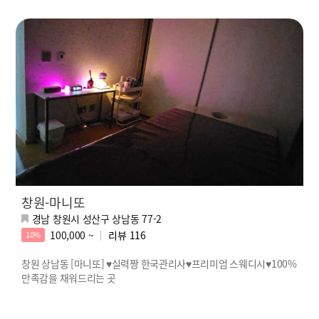
창원-마니또
경남 창원시 성산구 상남동 77-2
100,000 ~
리뷰
116
10%
창원 상남동 [마니또] ♥실력짱 한국관리사♥프리미엄 스웨디시♥100%
만족감을 채워드리는 곳