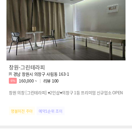
창원-그린테라피
경남 창원시 의창구 사림동 163-1
160,000 ~
리뷰
100
6%
창원 의창 [그린테라피] ♥2인샵♥의창구 1등 프리미엄 신규업소 OPEN
명불허전 주아
예약1순위 조이