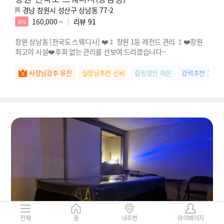
경남 창원시 성산구 상남동 77-2
160,000 ~
리뷰
91
6%
창원 상남동 [천국도 스웨디시] ❤️⁑ 창원 1등 레전드 관리 ⁑❤️창원
최고의 시설❤️후회 없는 관리를 선보여 드리겠습니다~
사장님강추 유진
실장님추천 신비
힐링장인 하은
강력추천 고은
전체
홈
내주변
마이페이지