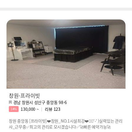
창원-프라이빗
경남 창원시 성산구 중앙동 98-6
130,000 ~
리뷰
123
14%
창원 중앙동 [프라이빗]❤️창원_NO.1시설최강❤️🖐🏻'-' )실력있는 관리
사_근무중✅최고의 관리로 모시겠습니다✅🚀빠른 예약가능🚀