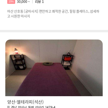
30,000 ~
리뷰
1
25%
마산 산호동 [궁마사지] 편안하고 쾌적한 공간, 힐링 플레이스, 섬세하
고 시원한 마사지
양산-엘테라피(석산)
경남 양산시 동면 석산리 1478-4