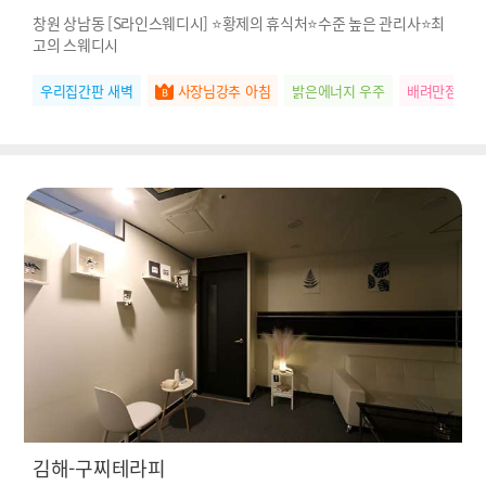
창원 상남동 [S라인스웨디시] ⭐황제의 휴식처⭐수준 높은 관리사⭐최
고의 스웨디시
우리집간판 새벽
사장님강추 아침
밝은에너지 우주
배려만점 하
김해-구찌테라피