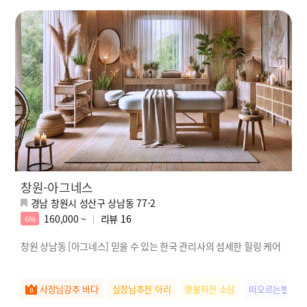
창원-아그네스
경남 창원시 성산구 상남동 77-2
160,000 ~
리뷰
16
6%
창원 상남동 [아그네스] 믿을 수 있는 한국 관리사의 섬세한 힐링 케어
사장님강추 바다
실장님추천 아리
명불허전 소담
떠오르는별 아