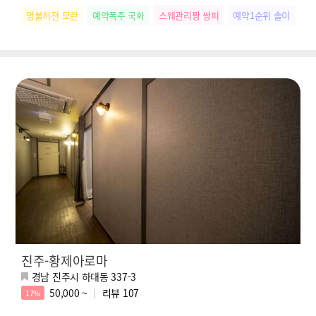
명불허전 모란
예약폭주 국화
스웨관리짱 쌍피
예약1순위 솔이
떠
진주-황제아로마
경남 진주시 하대동 337-3
50,000 ~
리뷰
107
17%