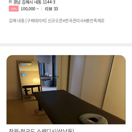
경남 김해시 내동 1144-3
100,000 ~
리뷰
33
10%
김해 내동 [구찌테라피] 신규오픈#한국관리사#불만족제로
창원-천국도 스웨디시(상남동)