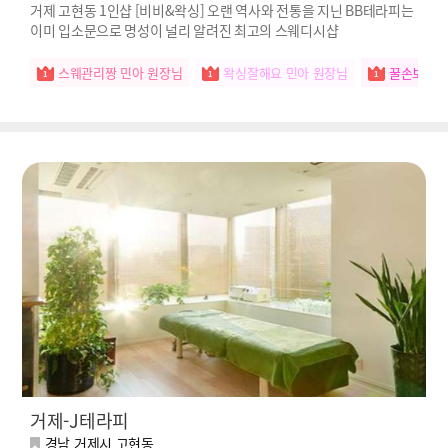
거제 고현동 1인샵 [비비&왁싱] 오랜 역사와 전통을 지닌 BB테라피는
이미 입소문으로 명성이 널리 알려진 최고의 스웨디시샵
스웨관리짱 민아 원장님
왁싱잘해요 민아 원장님
꿀손보유자
거제-J테라피
경남 거제시 고현동