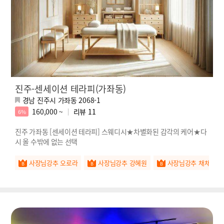
진주-센세이션 테라피(가좌동)
경남 진주시 가좌동 2068-1
160,000 ~
리뷰
11
6%
진주 가좌동 [센세이션 테라피] 스웨디시★차별화된 감각의 케어★다
시 올 수밖에 없는 선택
사장님강추 오로라
사장님강추 강혜원
사장님강추 채채