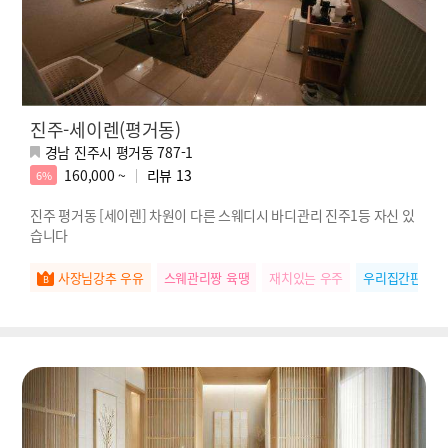
진주-세이렌(평거동)
경남 진주시 평거동 787-1
160,000 ~
리뷰
13
6%
진주 평거동 [세이렌] 차원이 다른 스웨디시 바디관리 진주1등 자신 있
습니다
사장님강추 우유
스웨관리짱 육땡
재치있는 우주
우리집간판 나