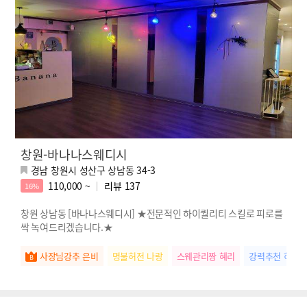
창원-바나나스웨디시
경남 창원시 성산구 상남동 34-3
110,000 ~
리뷰
137
16%
창원 상남동 [바나나스웨디시] ★전문적인 하이퀄리티 스킬로 피로를
싹 녹여드리겠습니다.★
사장님강추 은비
명불허전 나랑
스웨관리짱 혜리
강력추천 하린