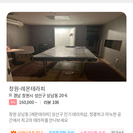
창원-레몬테라피
경남 창원시 성산구 상남동 20-6
160,000 ~
리뷰
106
6%
창원 상남동 [레몬테라피] 성산구 인기 테라피샵, 청결하고 아늑한 공
간에서 최고의 테라피를 만나보세요
사장님강추 미나
우리집간판 은비
스웨관리짱 초희
인기스타 미