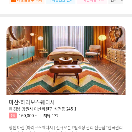
마산-하리보스웨디시
경남 창원시 마산회원구 석전동 245-1
160,000 ~
리뷰
132
6%
창원 마산 [하리보스웨디시 ] 신규오픈 #릴렉싱 관리 전문샵#한국관리