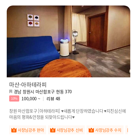
마산-아하테라피
경남 창원시 마산합포구 현동 370
100,000 ~
리뷰
48
10%
창원 마산합포구 [아하테라피] ♥새롭게 단장하였습니다 ♥지친심신에
마음의 평화&안정을 되찾아드립니다♥
사장님강추 현아
사장님강추 신비
사장님강추 수지