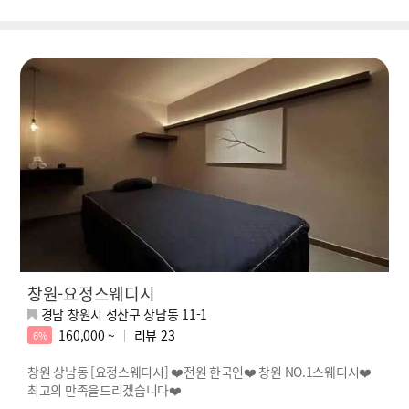
창원-요정스웨디시
경남 창원시 성산구 상남동 11-1
160,000 ~
리뷰
23
6%
창원 상남동 [요정스웨디시] ❤️전원 한국인❤️ 창원 NO.1스웨디시❤️
최고의 만족을드리겠습니다❤️