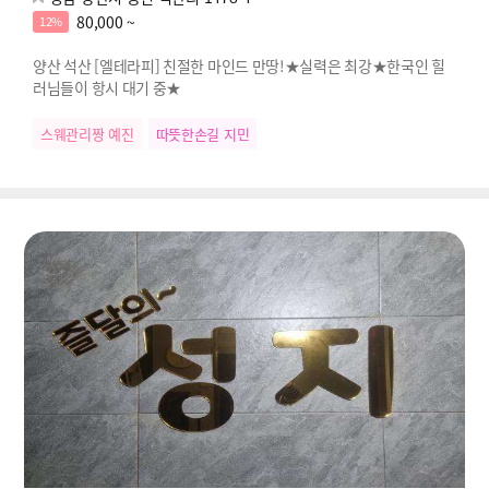
80,000 ~
12%
양산 석산 [엘테라피] 친절한 마인드 만땅!★실력은 최강★한국인 힐
러님들이 항시 대기 중★
스웨관리짱 예진
따뜻한손길 지민