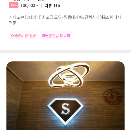
100,000 ~
리뷰
116
10%
거제 고현 [J테라피] 최고급 오일#힐링테라피#릴렉싱케어&스웨디시
전문
스웨관리짱 힐링
따뜻한손길 테라피