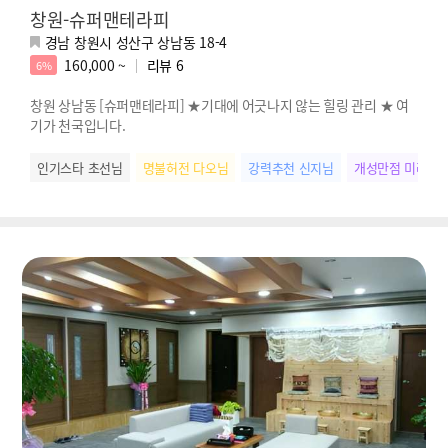
창원-슈퍼맨테라피
경남 창원시 성산구 상남동 18-4
160,000 ~
리뷰
6
6%
창원 상남동 [슈퍼맨테라피] ★기대에 어긋나지 않는 힐링 관리 ★ 여
기가 천국입니다.
인기스타 초선님
명불허전 다오님
강력추천 신지님
개성만점 미라님