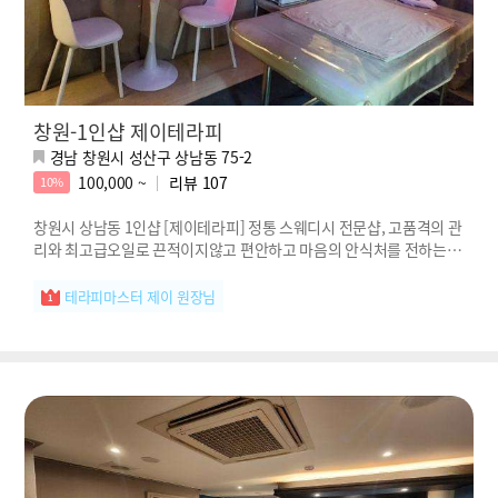
창원-1인샵 제이테라피
경남 창원시 성산구 상남동 75-2
100,000 ~
리뷰
107
10%
창원시 상남동 1인샵 [제이테라피] 정통 스웨디시 전문샵, 고품격의 관
리와 최고급오일로 끈적이지않고 편안하고 마음의 안식처를 전하는 제
이테라피!
테라피마스터 제이 원장님