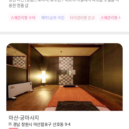
용한 명품 샵
스웨관리짱 수아
예약1순위 아린
타이관리짱 은교
스웨관리짱 사랑
마산-궁마사지
경남 창원시 마산합포구 산호동 9-4