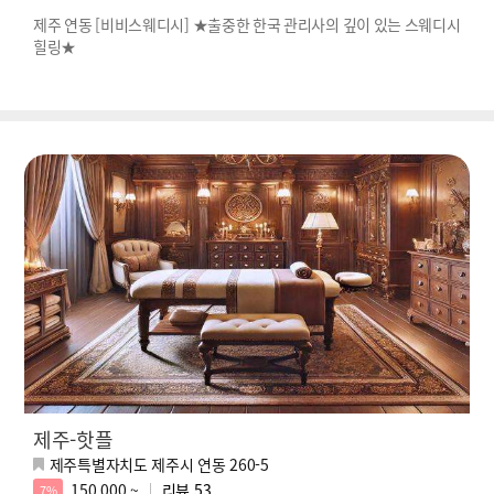
제주 연동 [비비스웨디시] ★출중한 한국 관리사의 깊이 있는 스웨디시
힐링★
제주-핫플
제주특별자치도 제주시 연동 260-5
150,000 ~
리뷰
53
7%