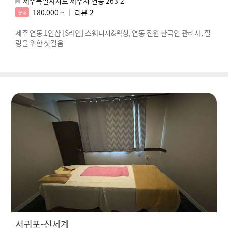
제주특별자치도 제주시 연동 263-2
180,000 ~
리뷰
2
6%
제주 연동 1인샵 [S라인] 스웨디시&왁싱, 연동 전원 한국인 관리사, 힐
링을 위한 첫걸음
서귀포-신세계