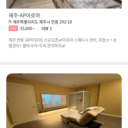
제주-AP아로마
제주특별자치도 제주시 연동 292-18
35,000 ~
리뷰
1
23%
제주 연동 [AP아로마] 신규오픈🌿아로마 스웨디시 관리, 귀청소 + 손
발관리+ 발마사지+두피 관리까지🌿