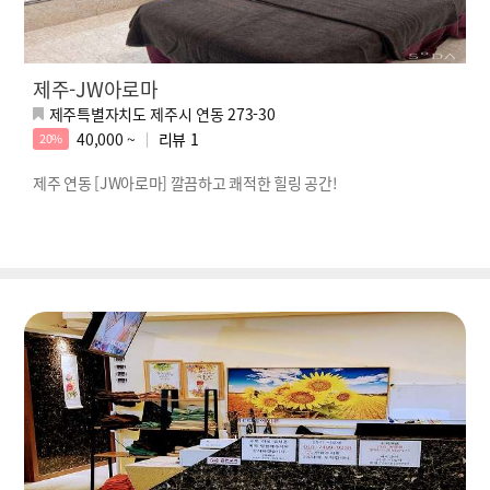
제주-JW아로마
제주특별자치도 제주시 연동 273-30
40,000 ~
리뷰
1
20%
제주 연동 [JW아로마] 깔끔하고 쾌적한 힐링 공간!