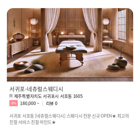
서귀포-네츄럴스웨디시
제주특별자치도 서귀포시 서호동 1605
180,000 ~
리뷰
0
6%
서귀포 서호동 [네츄럴스웨디시] 스웨디시 전문 신규 OPEN★ 최고의
친절 서비스 친절 마인드★