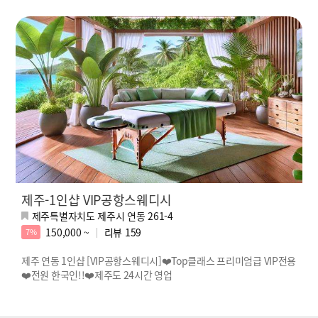
제주-1인샵 VIP공항스웨디시
제주특별자치도 제주시 연동 261-4
150,000 ~
리뷰
159
7%
제주 연동 1인샵 [VIP공항스웨디시]❤️Top클래스 프리미엄급 VIP전용
❤️전원 한국인!!❤️제주도 24시간 영업