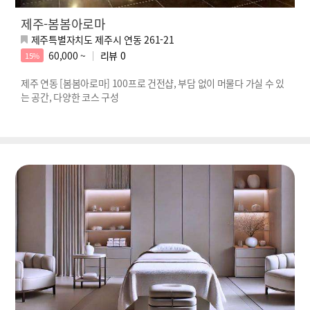
제주-봄봄아로마
제주특별자치도 제주시 연동 261-21
60,000 ~
리뷰
0
15%
제주 연동 [봄봄아로마] 100프로 건전샵, 부담 없이 머물다 가실 수 있
는 공간, 다양한 코스 구성