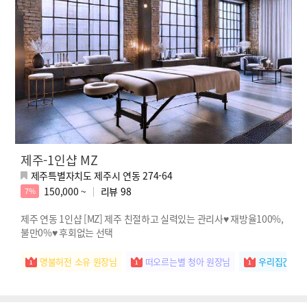
제주-1인샵 MZ
제주특별자치도 제주시 연동 274-64
150,000 ~
리뷰
98
7%
제주 연동 1인샵 [MZ] 제주 친절하고 실력있는 관리사♥ 재방율100%,
불만0%♥ 후회없는 선택
명불허전 소유 원장님
떠오르는별 청아 원장님
우리집간판 