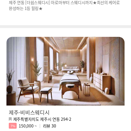
제주 연동 [더쉼스웨디시] 아로마부터 스웨디시까지★최선의 케어로
완성하는 1등 힐링★
제주-비비스웨디시
제주특별자치도 제주시 연동 294-2
150,000 ~
리뷰
30
7%