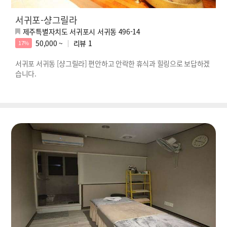
서귀포-샹그릴라
제주특별자치도 서귀포시 서귀동 496-14
50,000 ~
리뷰
1
17%
서귀포 서귀동 [샹그릴라] 편안하고 안락한 휴식과 힐링으로 보답하겠
습니다.