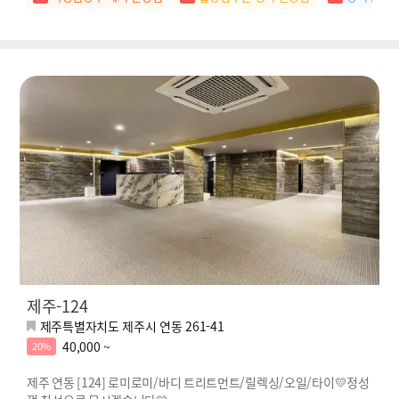
제주-124
제주특별자치도 제주시 연동 261-41
40,000 ~
20%
제주 연동 [124] 로미로미/바디 트리트먼트/릴렉싱/오일/타이💛정성