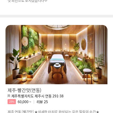
껏 최선으로 모시겠습니다💛
제주-빨간맛(연동)
제주특별자치도 제주시 연동 291-38
60,000 ~
리뷰
25
25%
제주 연동 [빨간맛] ★섬세한 터치로 완성되는 깊은 힐링의 순간★