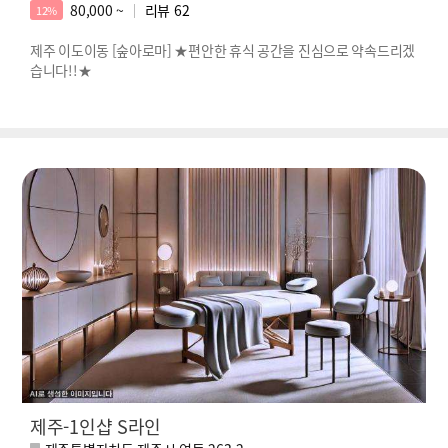
80,000 ~
리뷰
62
12%
제주 이도이동 [숲아로마] ★편안한 휴식 공간을 진심으로 약속드리겠
습니다!!★
제주-1인샵 S라인