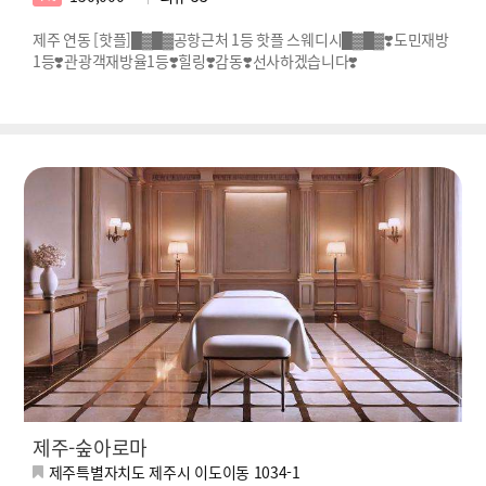
제주 연동 [핫플]█▓█▓공항근처 1등 핫플 스웨디시█▓█▓❣️도민재방
1등❣️관광객재방율1등❣️힐링❣️감동❣️선사하겠습니다❣️
제주-숲아로마
제주특별자치도 제주시 이도이동 1034-1