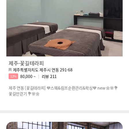
제주-꽃길테라피
제주특별자치도 제주시 연동 291-68
80,000 ~
리뷰
211
12%
제주 연동 [꽃길테라피] 💙스웨&림프순환관리&왁싱💙 new 🌼🌸💐
꽃길만걷기 💐🌸🌼