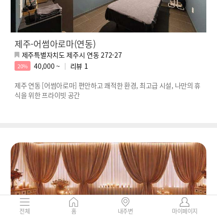
제주-어썸아로마(연동)
제주특별자치도 제주시 연동 272-27
40,000 ~
리뷰
1
20%
제주 연동 [어썸아로마] 편안하고 쾌적한 환경, 최고급 시설, 나만의 휴
식을 위한 프라이빗 공간
전체
홈
내주변
마이페이지