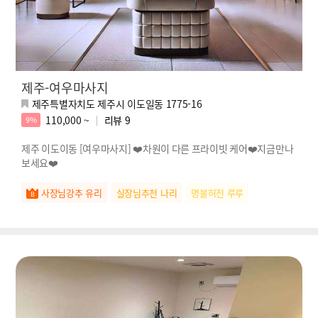
제주-여우마사지
제주특별자치도 제주시 이도일동 1775-16
110,000 ~
리뷰
9
9%
제주 이도이동 [여우마사지] ❤️차원이 다른 프라이빗 케어❤️지금만나
보세요❤️
사장님강추 유리
실장님추천 나리
명불허전 루루