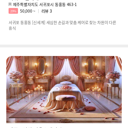
제주특별자치도 서귀포시 동홍동 463-1
50,000 ~
리뷰
3
29%
서귀포 동홍동 [신세계] 세심한 손길과 맞춤 케어로 찾는 차원이 다른
휴식