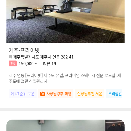
제주-프라이빗
제주특별자치도 제주시 연동 282-41
150,000 ~
리뷰
19
7%
제주 연동 [프라이빗] 제주도 유일, 프리미엄 스웨디시 전문 로드샵, 제
주도에 없던 신입관리사
예약1순위 로운
사장님강추 화영
실장님추천 서윤
우리집간판 수