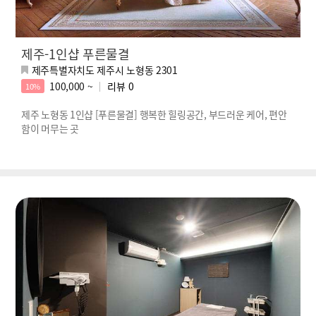
제주-1인샵 푸른물결
제주특별자치도 제주시 노형동 2301
100,000 ~
리뷰
0
10%
제주 노형동 1인샵 [푸른물결] 행복한 힐링공간, 부드러운 케어, 편안
함이 머무는 곳