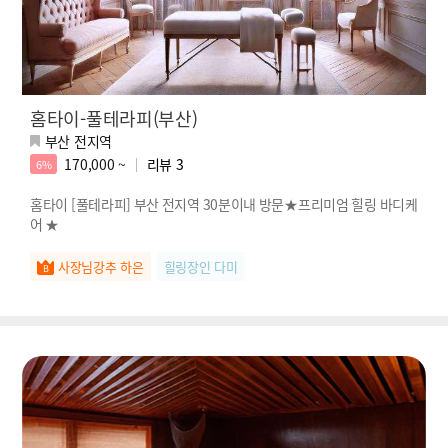
홈타이-풀테라피(부산)
부산 전지역
170,000 ~
리뷰
3
6%
홈타이 [풀테라피] 부산 전지역 30분이내 방문★프리미엄 힐링 바디케
어 ★
사장님강추 하은
힐링장인 다미