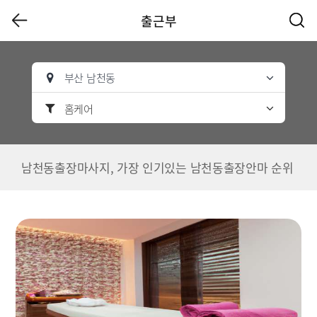
출근부
부산 남천동
홈케어
남천동출장마사지, 가장 인기있는 남천동출장안마 순위