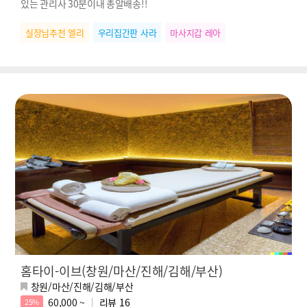
있는 관리사 30분이내 총알배송!!
실장님추천 엘리
우리집간판 사라
마사지갑 레아
홈타이-이브(창원/마산/진해/김해/부산)
창원/마산/진해/김해/부산
60,000 ~
리뷰
16
25%