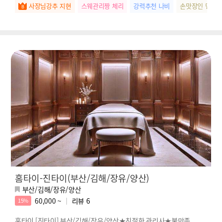
사장님강추 지현
스웨관리짱 체리
강력추천 나비
손맛장인 민지
홈타이-진타이(부산/김해/장유/양산)
부산/김해/장유/양산
60,000 ~
리뷰
6
15%
홈타이 [진타이] 부산/김해/장유/양산★친절한 관리사★불만족