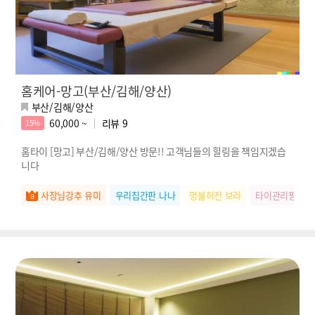
홈케어-망고(부산/김해/양산)
부산/김해/양산
60,000 ~
리뷰
9
15%
홈타이 [망고] 부산/김해/양산 방문!! 고객님들의 힐링을 책임지겠습
니다
사장님강추 유미
우리집간판 나나
명불허전 보라
타이관리짱 미