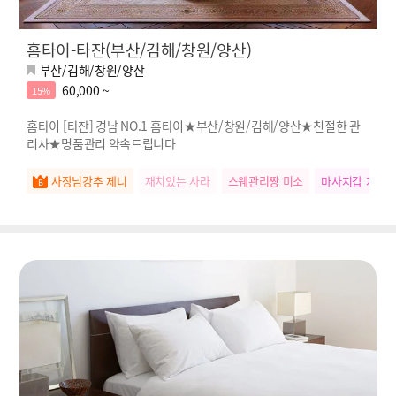
홈타이-타잔(부산/김해/창원/양산)
부산/김해/창원/양산
60,000 ~
15%
홈타이 [타잔] 경남 NO.1 홈타이★부산/창원/김해/양산★친절한 관
리사★명품관리 약속드립니다
사장님강추 제니
재치있는 사라
스웨관리짱 미소
마사지갑 지아