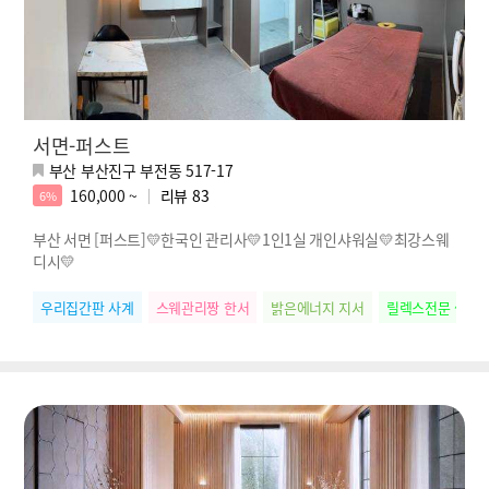
서면-퍼스트
부산 부산진구 부전동 517-17
160,000 ~
리뷰
83
6%
부산 서면 [퍼스트]💛한국인 관리사💛1인1실 개인샤워실💛최강스웨
디시💛
우리집간판 사계
스웨관리짱 한서
밝은에너지 지서
릴렉스전문 썸머