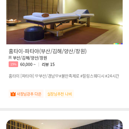
홈타이-파타야(부산/김해/양산/창원)
부산/김해/양산/창원
60,000 ~
리뷰
15
15%
홈타이 [파타야] 💛부산/경남💛#불만족제로 #힐링스웨디시 #24시간
사장님강추 다은
실장님추천 나비