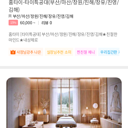
홈타이-타이특공대(부산/마산/창원/진해/장유/진영/
김해)
부산/마산/창원/진해/장유/진영/김해
60,000 ~
리뷰
0
15%
홈타이 [타이특공대] 부산/마산/창원/진해/장유/진영/김해★친절한
마인드★내상제로
사장님강추 나은
실장님추천 소미
찐친절 제니
우리집간판 지나