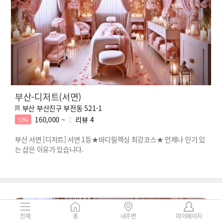
부산-디저트(서면)
부산 부산진구 부전동 521-1
160,000 ~
리뷰
4
12%
부산 서면 [디저트] 서면 1등★바디릴렉싱 최강코스★ 언제나 인기 있
는 샵은 이유가 있습니다.
전체
홈
내주변
마이페이지