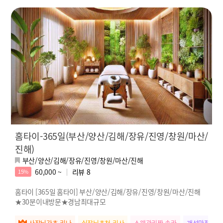
홈타이-365일(부산/양산/김해/장유/진영/창원/마산/
진해)
부산/양산/김해/장유/진영/창원/마산/진해
60,000 ~
리뷰
8
15%
홈타이 [365일 홈타이] 부산/양산/김해/장유/진영/창원/마산/진해
★30분이내방문★경남최대규모
사장님강추 리나
실장님추천 리사
스웨관리짱 솔라
개성만점 사