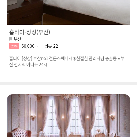
홈타이-상상(부산)
부산
60,000 ~
리뷰
22
25%
홈타이 [상상] 부산no1 전문스웨디시☀️친절한 관리사님 총출동☀️부
산 전지역 어디든 24시