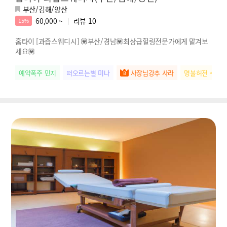
부산/김해/양산
60,000 ~
리뷰
10
15%
홈타이 [과즙스웨디시] 💟부산/경남💟최상급힐링전문가에게 맡겨보
세요💟
예약폭주 민지
떠오르는별 미나
사장님강추 사라
명불허전 수아