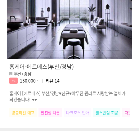
홈케어-에르메스(부산/경남)
부산/경남
150,000 ~
리뷰
14
7%
홈케어 [에르메스] 부산/경남♥신규♥야무진 관리로 사랑받는 업체가
되겠습니다!!♥♥
명불허전 애교
찐친절 다은
다크호스 민아
센스만점 히콩
따뜻한손