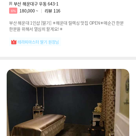
부산 해운대구 우동 643-1
180,000 ~
리뷰
116
6%
부산 해운대 1인샵 [딸기] ✴️해운대 릴렉싱 맛집 OPEN✴️매순간 한분
한분을 위해서 열심히 할게요!✴️
테라피마스터 딸기 원장님