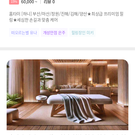
60,000 ~
리뷰
0
15%
홈타이 [하니] 부산/마산/창원/진해/김해/양산★최상급 프리미엄 힐
링★세심한 손길과 맞춤 케어
떠오르는별 유나
개성만점 은주
힐링장인 미키