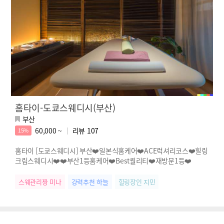
홈타이-도쿄스웨디시(부산)
부산
60,000 ~
리뷰
107
15%
홈타이 [도쿄스웨디시] 부산❤️일본식홈케어❤️ACE럭셔리코스❤️힐링
크림스웨디시❤️❤️부산1등홈케어❤️Best퀄리티❤️재방문1등❤️
스웨관리짱 미나
강력추천 하늘
힐링장인 지민