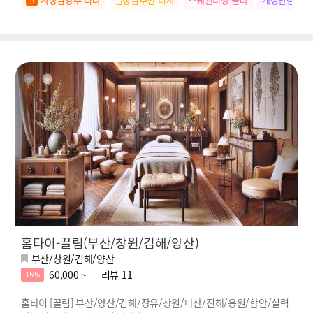
홈타이-끌림(부산/창원/김해/양산)
부산/창원/김해/양산
60,000 ~
리뷰
11
15%
홈타이 [끌림] 부산/양산/김해/장유/창원/마산/진해/용원/함안/실력