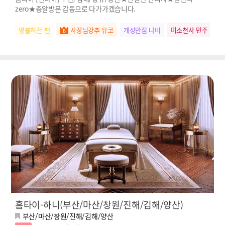
zero★총알방문 감동으로 다가가겠습니다.
명불허전 팬
사장님강추 유코
개성만점 나비
미소천사 민주
스
홈타이-하니(부산/마산/창원/진해/김해/양산)
부산/마산/창원/진해/김해/양산