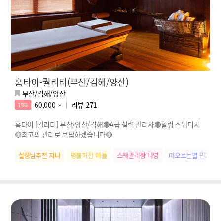
홈타이-퀄리티(부산/김해/양산)
부산/김해/양산
60,000 ~
리뷰
271
15%
홈타이 [퀄리티] 부산/양산/김해🔴A급 실력 관리사🔴힐링 스웨디시
🔴최고의 관리로 보답하겠습니다🔴
실장님추천 지나
명불허전 애플
스웨관리짱 다영
떠오르는별 민지