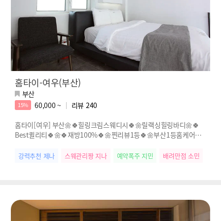
홈타이-여우(부산)
부산
60,000 ~
리뷰
240
15%
홈타이[여우] 부산🌼🍀힐링크림스웨디시🍀🌼릴랙싱힐링바디🌼🍀
Best퀼리티🍀🌼🍀재방100%🍀🌼찐리뷰1등🍀🌼부산1등홈케어🍀
🌼
강력추천 제나
스웨관리짱 지나
예약폭주 지민
배려만점 소민