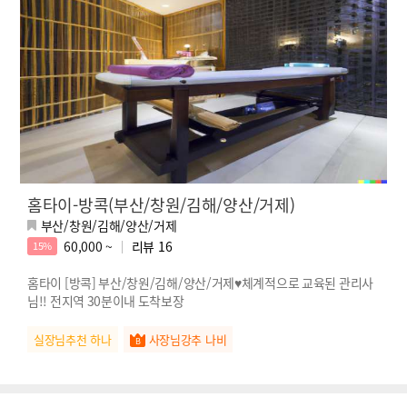
홈타이-방콕(부산/창원/김해/양산/거제)
부산/창원/김해/양산/거제
60,000 ~
리뷰
16
15%
홈타이 [방콕] 부산/창원/김해/양산/거제♥체계적으로 교육된 관리사
님!! 전지역 30분이내 도착보장
실장님추천 하나
사장님강추 나비