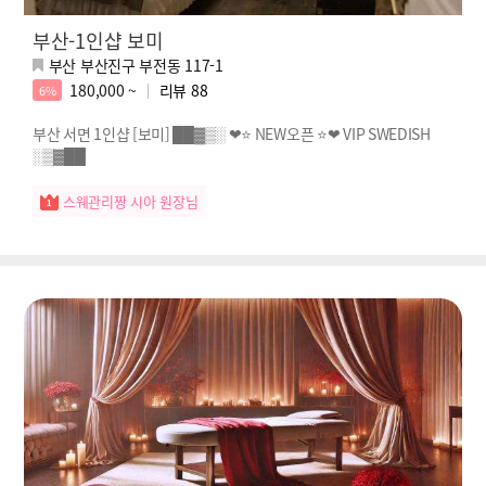
부산-1인샵 보미
부산 부산진구 부전동 117-1
180,000 ~
리뷰
88
6%
부산 서면 1인샵 [보미] ██▓▒░ ❤⭐ NEW오픈 ⭐❤ VIP SWEDISH
░▒▓██
스웨관리짱 시아 원장님