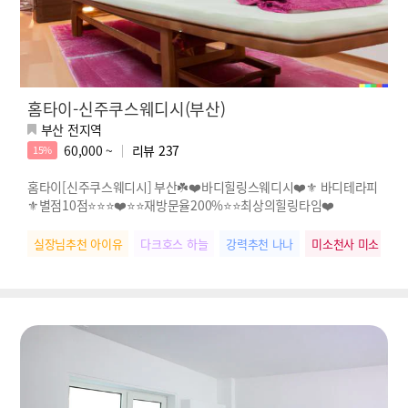
홈타이-신주쿠스웨디시(부산)
부산 전지역
60,000 ~
리뷰
237
15%
홈타이[신주쿠스웨디시] 부산☘️❤️바디힐링스웨디시❤️⚜️ 바디테라피
⚜️별점10점⭐⭐⭐❤️⭐⭐재방문율200%⭐⭐최상의힐링타임❤️
실장님추천 아이유
다크호스 하늘
강력추천 나나
미소천사 미소
테