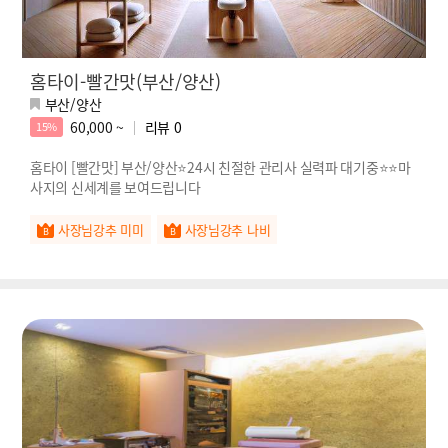
홈타이-빨간맛(부산/양산)
부산/양산
60,000 ~
리뷰
0
15%
홈타이 [빨간맛] 부산/양산⭐️24시 친절한 관리사 실력파 대기중⭐️⭐️마
사지의 신세계를 보여드립니다
사장님강추 미미
사장님강추 나비