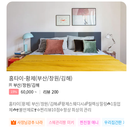
홈타이-황제(부산/창원/김해)
부산/창원/김해
60,000 ~
리뷰
200
15%
홈타이[황제] 부산/창원/김해🌈황제스웨디시🌈릴렉싱힐링☘️1등업
체☘️❣️불만제로❣️✡️찐리뷰10점✡️항상 최상의 관리
사장님강추 나라
스웨관리짱 미키
찐친절 애니
우리집간판 지수