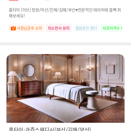
홈타이 [이브] 창원/마산/진해/김해/부산♥전문적인 테라피에 흠뻑 취
해보세요!
사장님강추 소미
미소천사 유미
힐링장인 캔디
피로저격수 나나
홈타이-과즙스웨디시(부산/김해/양산)