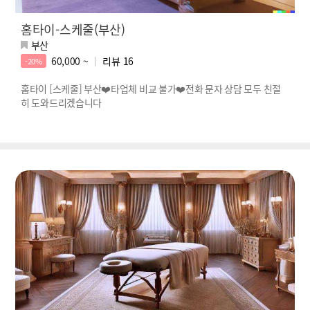
홈타이-스케줄(부산)
부산
60,000 ~
리뷰
16
-20%
홈타이 [스케줄] 부산❤️타업체 비교 불가❤️전화 문자 상담 모두 친절
히 도와드리겠습니다