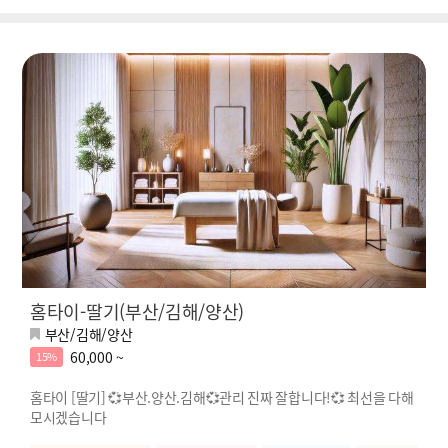
홈타이-딸기(부산/김해/양산)
부산/김해/양산
60,000 ~
15%
홈타이 [딸기] 💞부산.양산.김해💞관리 진짜 잘합니다!💞 최선을 다해
모시겠습니다