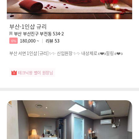
부산-1인샵 규리
부산 부산진구 부전동 534-2
180,000 ~
리뷰
53
6%
부산 서면 1인샵 [규리]✨✨ 신입원장 ✨✨ 내상제로 ε❤️з힐링 ε❤️з
테크닉왕 별이 원장님