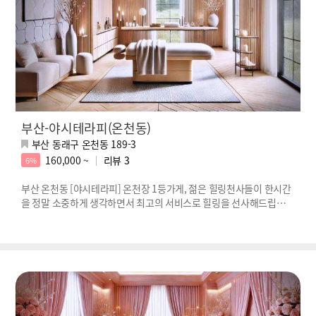
부산-야시테라피(온천동)
부산 동래구 온천동 189-3
160,000 ~
리뷰
3
6%
부산 온천동 [야시테라피] 온천장 1등가게, 젊은 힐링천사들이 한시간
을 정말 소중하게 생각하면서 최고의 서비스로 힐링을 선사해드립니
다!!!