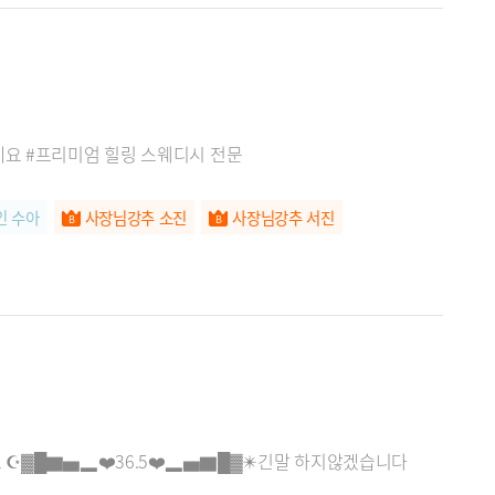
세요 #프리미엄 힐링 스웨디시 전문
인 수아
사장님강추 소진
사장님강추 서진
요 ☪️▓█▇▅▂❤️36.5❤️▂▅▇█▓✴️긴말 하지않겠습니다