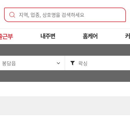
지역, 업종, 상호명을 검색하세요
출근부
내주변
홈케어
커
 봉담읍
왁싱