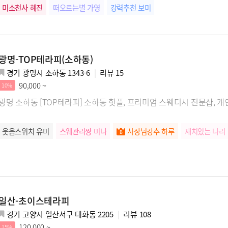
미소천사 혜진
떠오르는별 가영
강력추천 보미
광명-TOP테라피(소하동)
경기 광명시 소하동 1343-6
리뷰
15
90,000 ~
10%
광명 소하동 [TOP테라피] 소하동 핫플, 프리미엄 스웨디시 전문샵, 개
웃음스위치 유미
스웨관리짱 미나
사장님강추 하루
재치있는 나리
일산-초이스테라피
경기 고양시 일산서구 대화동 2205
리뷰
108
120,000 ~
15%