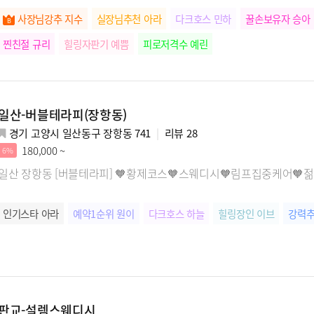
사장님강추 지수
실장님추천 아라
다크호스 민하
꿀손보유자 승아
찐친절 규리
힐링자판기 예쁨
피로저격수 예린
일산-버블테라피(장항동)
경기 고양시 일산동구 장항동 741
리뷰
28
180,000 ~
6%
일산 장항동 [버블테라피] 🧡황제코스🧡스웨디시🧡림프집중케어🧡젊
인기스타 아라
예약1순위 원이
다크호스 하늘
힐링장인 이브
강력추
판교-설렘스웨디시