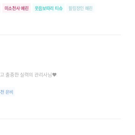
미소천사 예린
웃음보따리 티슈
힐링장인 혜린
고 출중한 실력의 관리사님🧡
천 은비