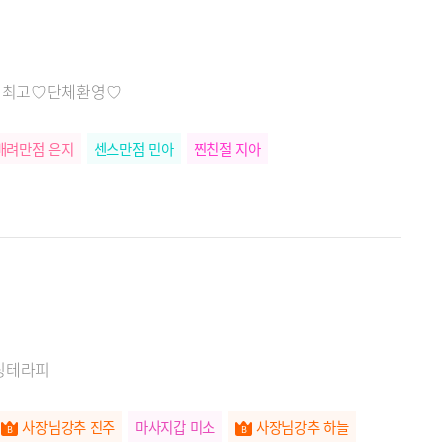
웨 최고♡단체환영♡
배려만점 은지
센스만점 민아
찐친절 지아
링테라피
사장님강추 진주
마사지갑 미소
사장님강추 하늘