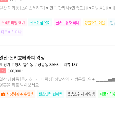
일산 대화동 [초이스테라피] ♥ 한국 관리사♥만족도1등♥재방률1등♥
스웨관리짱 해린
센스만점 유미
꿀손보유자 하나
명불허전 여울
힐
다크호스 미나
일산-돈키호테라피 왁싱
경기 고양시 일산동구 장항동 856-3
리뷰
137
160,000 ~
6%
일산 장항동 [돈키호테라피 왁싱] 정발산역 재방문률1위✦ ▁▁▂▅▇
영혼을 위로 받아보세요
사장님강추 수연쌤
센스만점 현아쌤
웃음스위치 아영쌤
피로저격수