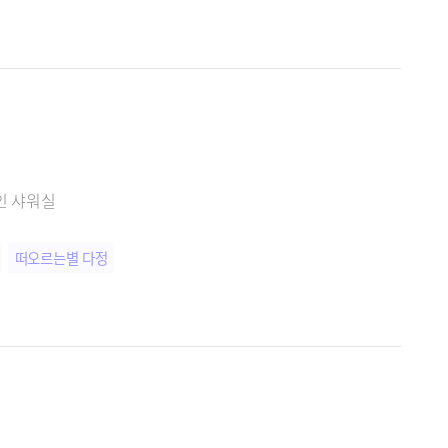
인 샤워실
떠오르는별 다정