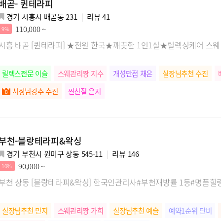
배곧- 퀸테라피
경기 시흥시 배곧동 231
리뷰
41
110,000 ~
9%
시흥 배곧 [퀸테라피] ★전원 한국★깨끗한 1인1실★릴렉싱케어 스
릴렉스전문 이슬
스웨관리짱 지수
개성만점 채은
실장님추천 수진
사장님강추 수진
찐친절 은지
부천-블랑테라피&왁싱
경기 부천시 원미구 상동 545-11
리뷰
146
90,000 ~
10%
부천 상동 [블랑테라피&왁싱] 한국인관리사#부천재방률 1등#명품힐
실장님추천 민지
스웨관리짱 가희
실장님추천 예슬
예약1순위 단비