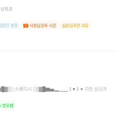
내상제로
링장인 효정
사장님강추 시은
실장님추천 지유
█▓▒░ 스웨디시 ░▒▓█▇▅▂​▁▁⁑♥⁑✦ 지친 심신과
 연우쌤