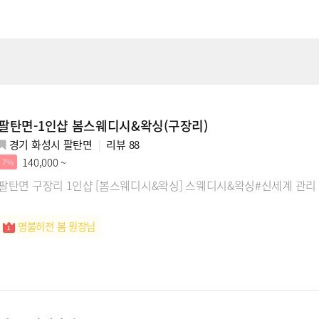
팔탄면-1인샵 봄스웨디시&왁싱(구장리)
경기 화성시 팔탄면
리뷰
88
140,000 ~
7%
팔탄면 구장리 1인샵 [봄스웨디시&왁싱] 스웨디시&왁싱#신세계 관리
명불허전 봄 원장님