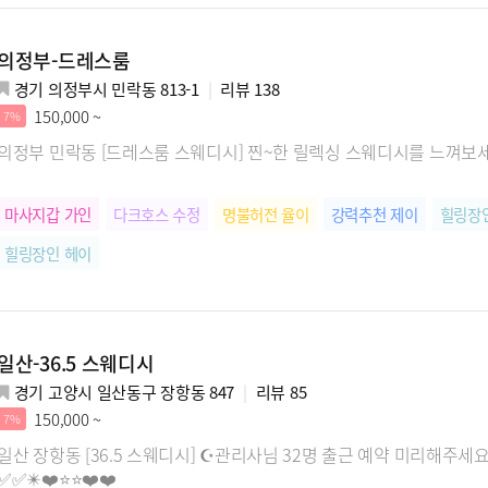
의정부-드레스룸
경기 의정부시 민락동 813-1
리뷰
138
150,000 ~
7%
의정부 민락동 [드레스룸 스웨디시] 찐~한 릴렉싱 스웨디시를 느껴보
마사지갑 가인
다크호스 수정
명불허전 율이
강력추천 제이
힐링장
힐링장인 헤이
일산-36.5 스웨디시
경기 고양시 일산동구 장항동 847
리뷰
85
150,000 ~
7%
일산 장항동 [36.5 스웨디시] ☪️관리사님 32명 출근 예약 미리해주세
✅️✅️✴️❤️⭐⭐❤️❤️