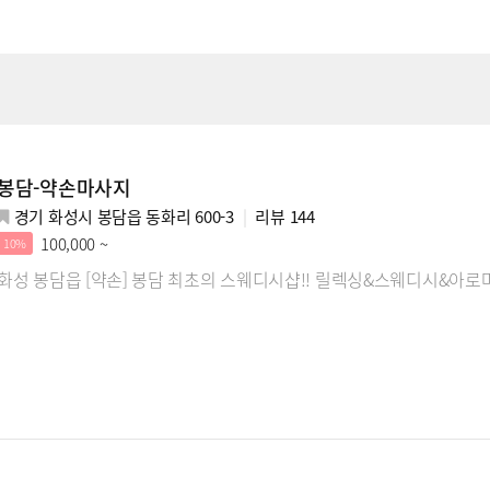
봉담-약손마사지
경기 화성시 봉담읍 동화리 600-3
리뷰
144
100,000 ~
10%
화성 봉담읍 [약손] 봉담 최초의 스웨디시샵!! 릴렉싱&스웨디시&아로