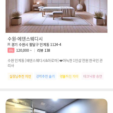
수원-에덴스웨디시
경기 수원시 팔달구 인계동 1124-4
120,000 ~
리뷰
138
8%
수원 인계동 [에덴스웨디시&아로마] ❤️아늑한 1인샵 전원 한국인 관
리사
실장님추천 지연
강력추천 슬기
명불허전 지아
테크닉왕 승연
개운