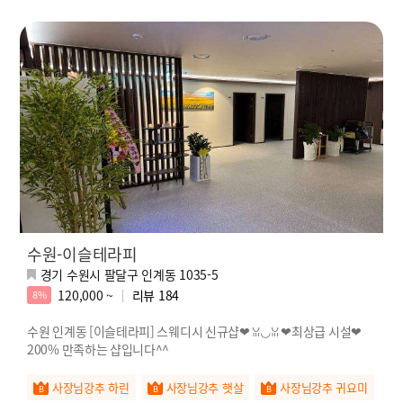
수원-이슬테라피
경기 수원시 팔달구 인계동 1035-5
120,000 ~
리뷰
184
8%
수원 인계동 [이슬테라피] 스웨디시 신규샵❤ ꈍ◡ꈍ ❤최상급 시설❤
200% 만족하는 샵입니다^^
사장님강추 하린
사장님강추 햇살
사장님강추 귀요미