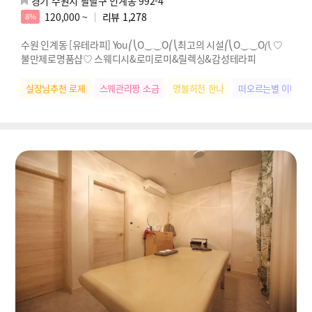
경기 수원시 팔달구 인계동 992-4
120,000 ~
리뷰
1,278
8%
수원 인계동 [유테라피] You⎛⎝O⏝⏝O⎛⎝최고의 시설⎛⎝O⏝⏝O⎛⎝ ♡
불만제로명품샵♡ 스웨디시&로미로미&릴렉싱&감성테라피
실장님추천 로제
스웨관리짱 소금
명불허전 한나
떠오르는별 이나