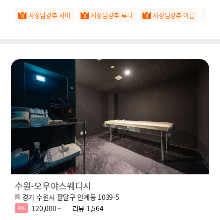
사♥
사장님강추 서아
사장님강추 루나
사장님강추 아름
수원-오우야스웨디시
경기 수원시 팔달구 인계동 1039-5
120,000 ~
리뷰
1,564
8%