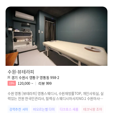
수원-뷰테라피
경기 수원시 영통구 영통동 998-2
120,000 ~
리뷰
999
15%
수원 영통 [뷰테라피] 영통스웨디시, 수원재방률TOP, 개인샤워실, 실
력있는 전원 한국인관리사, 릴렉싱 스웨디시마사지NO.1 수원마사지1
번 특급 친절이 함께하는 영통역 뷰테라피
강력추천 서아
떠오르는별 다미
다크호스 새롬
테크닉왕 조아
스웨