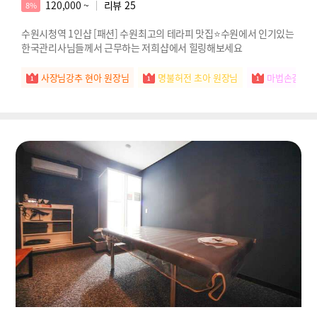
120,000 ~
리뷰
25
8%
수원시청역 1인샵 [패션] 수원최고의 테라피 맛집⭐️수원에서 인기있는
한국관리사님들께서 근무하는 저희샵에서 힐링해보세요
사장님강추 현아 원장님
명불허전 초아 원장님
마법손길 연