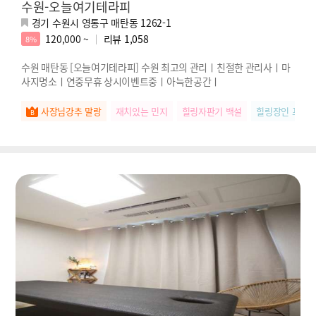
수원-오늘여기테라피
경기 수원시 영통구 매탄동 1262-1
120,000 ~
리뷰
1,058
8%
수원 매탄동 [오늘여기테라피] 수원 최고의 관리ㅣ친절한 관리사ㅣ마
사지명소ㅣ연중무휴 상시이벤트중ㅣ아늑한공간ㅣ
사장님강추 말랑
재치있는 민지
힐링자판기 백설
힐링장인 포도