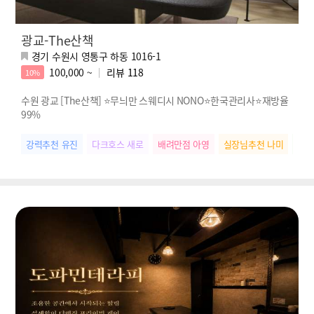
광교-The산책
경기 수원시 영통구 하동 1016-1
100,000 ~
리뷰
118
10%
수원 광교 [The산책] ⭐무늬만 스웨디시 NONO⭐한국관리사⭐재방율
99%
강력추천 유진
다크호스 새로
배려만점 아영
실장님추천 나미
밝은