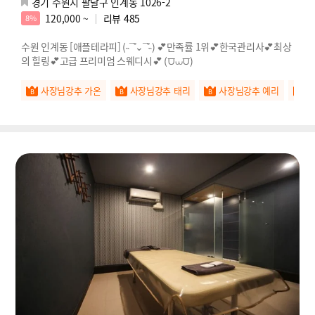
경기 수원시 팔달구 인계동 1026-2
120,000 ~
리뷰
485
8%
수원 인계동 [애플테라피] (˵¯͒⌄¯͒˵) 💕만족률 1위💕한국관리사💕최상
의 힐링💕고급 프리미엄 스웨디시💕 (⩌⩊⩌)
사장님강추 가온
사장님강추 태리
사장님강추 예리