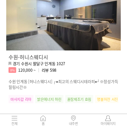
수원-허니스웨디시
경기 수원시 팔달구 인계동 1027
120,000 ~
리뷰
598
8%
수원 인계동 [허니스웨디시] ┌●최고의 스웨디시테라피●┘※정성가득
힐링시간※
마사지갑 리아
밝은에너지 하린
꿀잠제조기 효림
명불허전 서진
찐
전체
홈
내주변
마이페이지