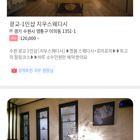
광교-1인샵 지우스웨디시
경기 수원시 영통구 이의동 1351-1
120,000 ~
8%
수원 광교 1인샵 [지우스웨디시] ❥명품 스웨디시+로미로미❥❥최고
의 힐링코스❥❥하루 소수인원만 예약 받아요
강력추천 지우 원장님