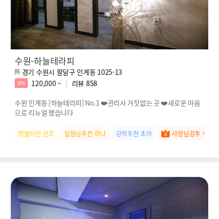
수원-하늘테라피
경기 수원시 팔달구 인계동 1025-13
120,000 ~
리뷰
858
8%
수원 인계동 [하늘테라피] No.1 ❤️관리사 거짓없는 곳 ❤️새로운 마음
으로 리뉴얼 했습니다
명불허전 은조
실장님추천 하나
강력추천 초아
사장님강추 우유