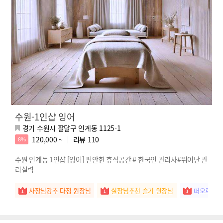
수원-1인샵 잉어
경기 수원시 팔달구 인계동 1125-1
120,000 ~
리뷰
110
8%
수원 인계동 1인샵 [잉어] 편안한 휴식공간 # 한국인 관리사#뛰어난 관
리실력
사장님강추 다정 원장님
실장님추천 슬기 원장님
떠오르는별