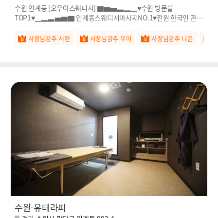
수원 인계동 [오우야스웨디시] ▇▆▅▃▂▁♥수원 방문률
TOP1♥▁▂▃▅▆▇ 인계동스웨디시마사지NO.1♥전원 한국인 관리
사♥
사장님강추 서현
사장님강추 우아
사장님강추 나은
수원-유테라피