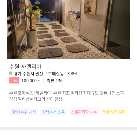
수원-까멜리아
경기 수원시 권선구 호매실동 1398-1
100,000 ~
리뷰
136
10%
수원 호매실동 [까멜리아] 수원 최초 멀티샵 최대규모 오픈, 1인 스파
감성 멀티샵 = 최고의 샵이 탄생
예약1순위 채원
강력추천 소윤
스웨관리짱 지수
명불허전 보라
떠