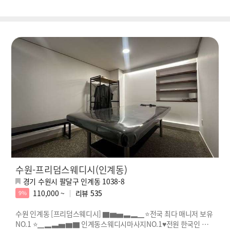
수원-프리덤스웨디시(인계동)
경기 수원시 팔달구 인계동 1038-8
110,000 ~
리뷰
535
9%
수원 인계동 [프리덤스웨디시] ▇▆▅▃▂▁⭐전국 최다 매니저 보유
NO.1 ⭐▁▂▃▅▆▇ 인계동스웨디시마사지NO.1♥전원 한국인 관리