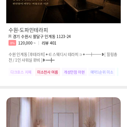
수원-도파민테라피
경기 수원시 팔달구 인계동 1123-24
120,000 ~
리뷰
401
8%
수원 인계동 [후테라피]✦∈ 스웨디시 테라피 ∋✦━╋━━❥[ 힐링충
전 / 1인 샤워실 완비 ]❥━━╋━
다크호스 지혜
미소천사 여름
개성만점 아현
예약1순위 미소
웃음