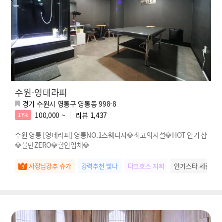
수원-영테라피
경기 수원시 영통구 영통동 998-8
100,000 ~
리뷰
1,437
17%
수원 영통 [영테라피] 영통NO.1스웨디시💎최고의시설💎HOT 인기 샵
💎불만ZERO💎할인업체💎
사장님강추 슈가
강력추천 빛나
다크호스 지희
인기스타 세린