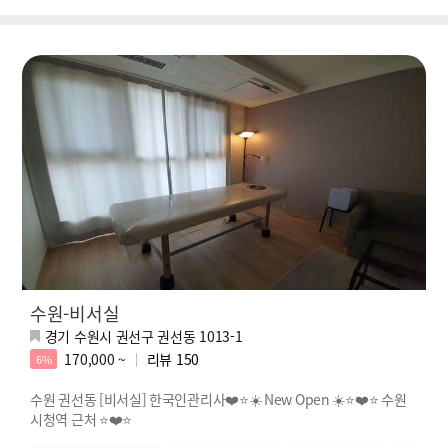
수원-비서실
경기 수원시 권선구 권선동 1013-1
170,000 ~
리뷰
150
6%
수원 권선동 [비서실] 한국인관리사❤️⭐☀️ New Open ☀️⭐❤️⭐ 수원
시청역 근처 ⭐❤️⭐