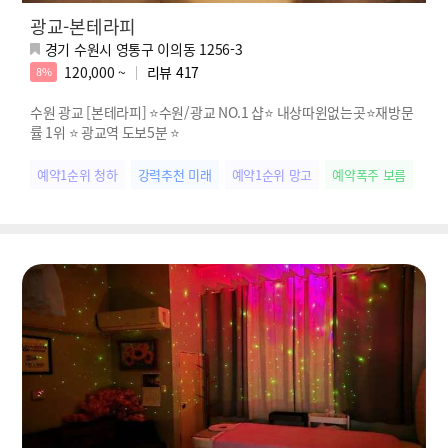
광교-본테라피
경기 수원시 영통구 이의동 1256-3
120,000 ~
리뷰
417
8%
수원 광교 [본테라피] ⭐️수원/광교 NO.1 샵⭐️ 내상따윈없는곳⭐️재방문
률 1위 ⭐️ 광교역 도보5분 ⭐️
예약1순위 청하
강력추천 미래
예약1순위 망고
예약폭주 보름
다크