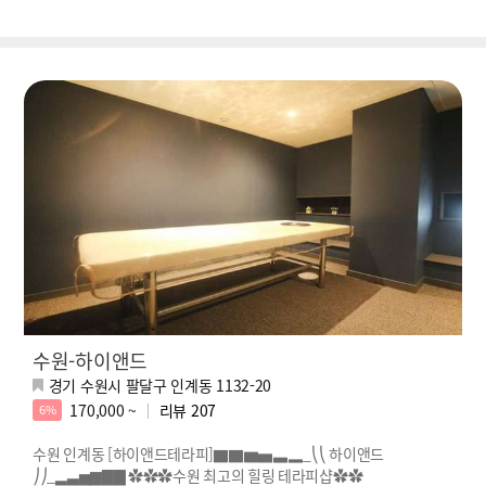
수원-하이앤드
경기 수원시 팔달구 인계동 1132-20
170,000 ~
리뷰
207
6%
수원 인계동 [하이앤드테라피]▇▇▆▅▃▂_⎝⎝ 하이앤드
⎠⎠_▂▃▅▆▇▇ ✿✿✿수원 최고의 힐링 테라피샵✿✿