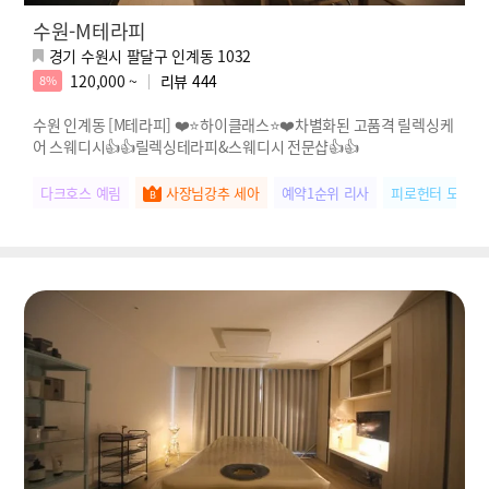
수원-M테라피
경기 수원시 팔달구 인계동 1032
120,000 ~
리뷰
444
8%
수원 인계동 [M테라피] ❤️⭐하이클래스⭐❤️차별화된 고품격 릴렉싱케
어 스웨디시👍👍릴렉싱테라피&스웨디시 전문샵👍👍
다크호스 예림
사장님강추 세아
예약1순위 리사
피로헌터 도희