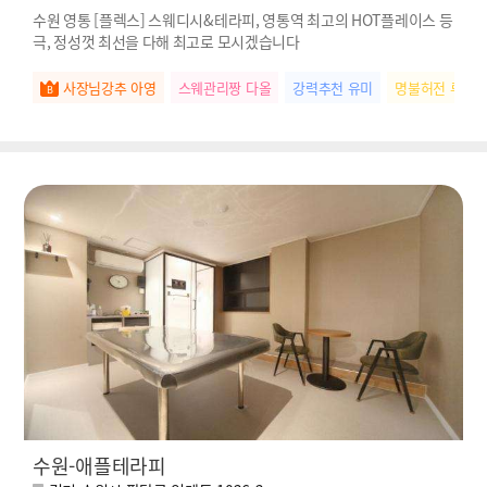
수원 영통 [플렉스] 스웨디시&테라피, 영통역 최고의 HOT플레이스 등
극, 정성껏 최선을 다해 최고로 모시겠습니다
사장님강추 아영
스웨관리짱 다올
강력추천 유미
명불허전 루아
수원-애플테라피