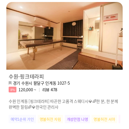
수원-핑크테라피
경기 수원시 팔달구 인계동 1027-5
120,000 ~
리뷰
478
8%
수원 인계동 [핑크테라피] 따끈한 고품격 스웨디시💎🌈한 분, 한 분께
완벽한 힐링🌈💎한국인 관리사
예약1순위 가인
명불허전 자림
개성만점 나영
명불허전 서아
찐친