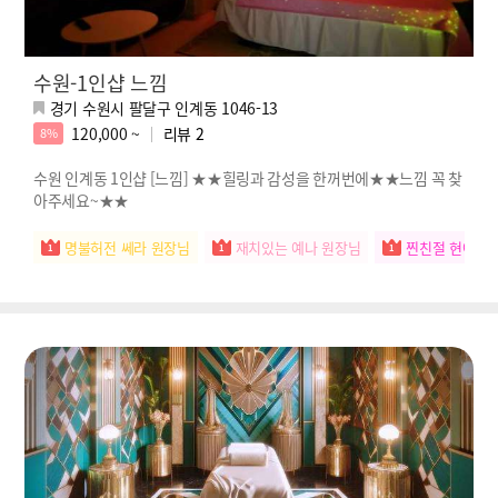
수원-1인샵 느낌
경기 수원시 팔달구 인계동 1046-13
120,000 ~
리뷰
2
8%
수원 인계동 1인샵 [느낌] ★★힐링과 감성을 한꺼번에★★느낌 꼭 찾
아주세요~★★
명불허전 쎄라 원장님
재치있는 예나 원장님
찐친절 현아 원