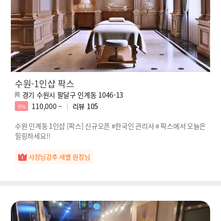
수원-1인샵 팍스
경기 수원시 팔달구 인계동 1046-13
110,000 ~
리뷰
105
9%
수원 인계동 1인샵 [팍스] 신규오픈 #한국인 관리사 # 팍스에서 오늘은
힐링하세요!!
사장님강추 새별 원장님