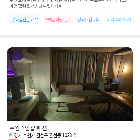
미엄 힐링을 선사해드립니다♥
우리집간판 지유
스웨관리짱 은서
강력추천 애니
테라피마스터 나비
수원-1인샵 패션
경기 수원시 권선구 권선동 1023-2