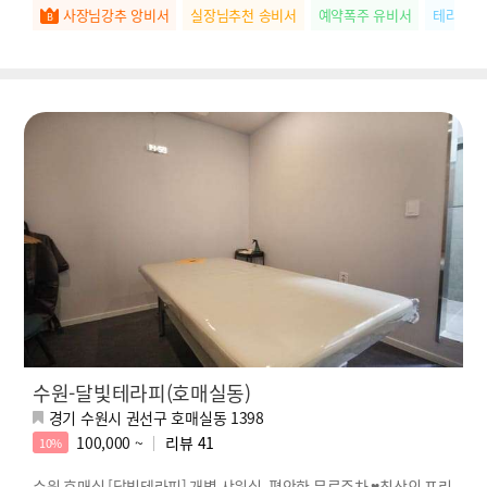
사장님강추 앙비서
실장님추천 송비서
예약폭주 유비서
테라피마
수원-달빛테라피(호매실동)
경기 수원시 권선구 호매실동 1398
100,000 ~
리뷰
41
10%
수원 호매실 [달빛테라피] 개별 샤워실, 편안한 무료주차 ♥최상의 프리