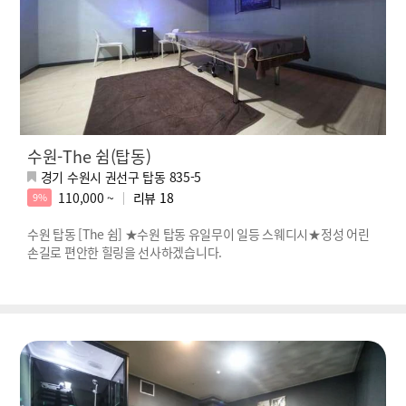
수원-The 쉼(탑동)
경기 수원시 권선구 탑동 835-5
110,000 ~
리뷰
18
9%
수원 탑동 [The 쉼] ★수원 탑동 유일무이 일등 스웨디시★정성 어린
손길로 편안한 힐링을 선사하겠습니다.