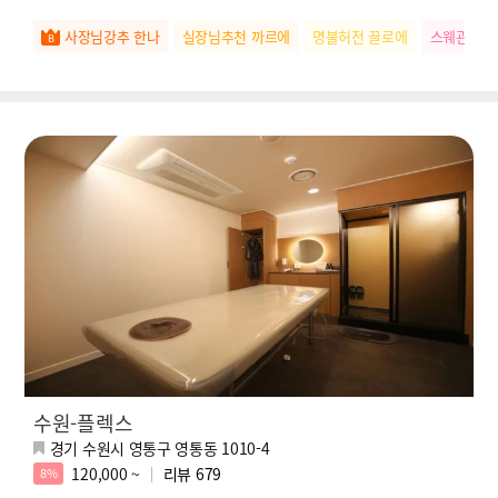
사장님강추 한나
실장님추천 까르에
명불허전 끌로에
스웨관리짱
수원-플렉스
경기 수원시 영통구 영통동 1010-4
120,000 ~
리뷰
679
8%