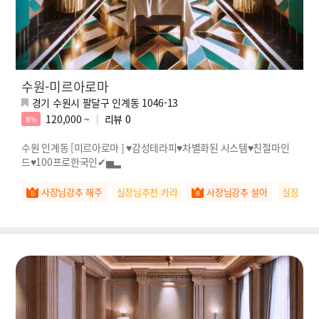
수원-미르아로마
경기 수원시 팔달구 인계동 1046-13
120,000 ~
리뷰
0
8%
수원 인계동 [미르아로마 ] ♥감성테라피♥차별화된 시스템♥친절마인
드♥100프로한국인✔▅▂
사장님강추 해주
실장님추천 카라
사장님강추 설아
실장님추