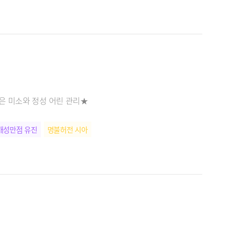
밝은 미소와 정성 어린 관리★
개성만점 유진
명불허전 시아