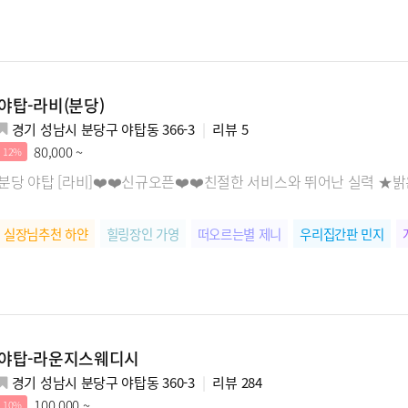
야탑-라비(분당)
경기 성남시 분당구 야탑동 366-3
리뷰
5
80,000 ~
12%
분당 야탑 [라비]❤️❤️신규오픈❤️❤️친절한 서비스와 뛰어난 실력 ★
실장님추천 하얀
힐링장인 가영
떠오르는별 제니
우리집간판 민지
야탑-라운지스웨디시
경기 성남시 분당구 야탑동 360-3
리뷰
284
100,000 ~
10%