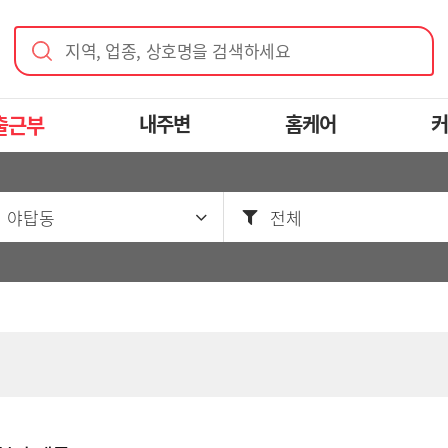
지역, 업종, 상호명을 검색하세요
출근부
내주변
홈케어
커
 야탑동
전체