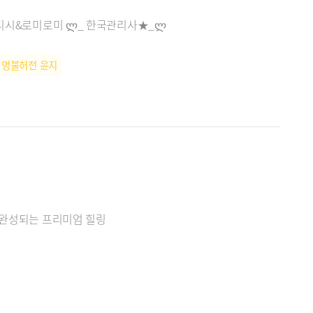
스웨디시&로미로미 ლ_ 한국관리사★_ლ
명불허전 윤지
 완성되는 프리미엄 힐링