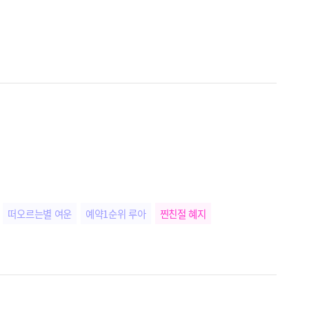
떠오르는별 여운
예약1순위 루아
찐친절 혜지