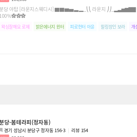
분당 야탑 [라운지스웨디시] ▇▇▆▅▃▂_⎝⎝ 라운지 ⎠⎠_▂▃▅▆
100%✿✿✿
왁싱잘해요 로제
밝은에너지 윈터
피로헌터 아윤
힐링장인 보라
개
분당-봄테라피(정자동)
경기 성남시 분당구 정자동 156-3
리뷰
154