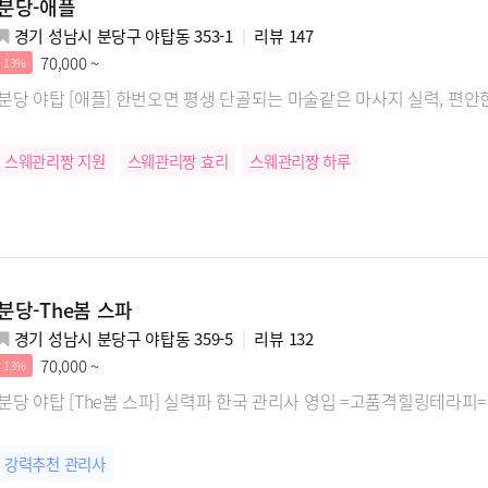
분당-애플
경기 성남시 분당구 야탑동 353-1
리뷰
147
70,000 ~
13%
분당 야탑 [애플] 한번오면 평생 단골되는
스웨관리짱 지원
스웨관리짱 효리
스웨관리짱 하루
분당-The봄 스파
경기 성남시 분당구 야탑동 359-5
리뷰
132
70,000 ~
13%
분당 야탑 [The봄 스파] 실력파 한국 관리사 영입 =고품격힐링테라피=
강력추천 관리사