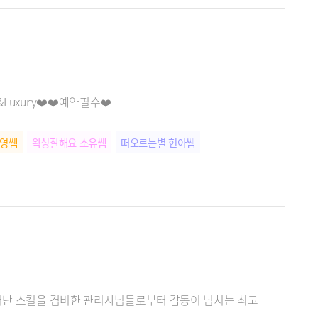
Luxury❤️❤️예약필수❤️
나영쌤
왁싱잘해요 소유쌤
떠오르는별 현아쌤
뛰어난 스킬을 겸비한 관리사님들로부터 감동이 넘치는 최고