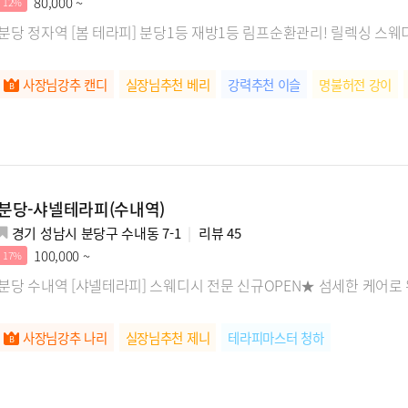
80,000 ~
12%
분당 정자역 [봄 테라피] 분당1등 재방1등 림프순환관리! 릴렉싱 
사장님강추 캔디
실장님추천 베리
강력추천 이슬
명불허전 강이
분당-샤넬테라피(수내역)
경기 성남시 분당구 수내동 7-1
리뷰
45
100,000 ~
17%
분당 수내역 [샤넬테라피] 스웨디시 전문 신규OPEN★ 섬세한 케어로
사장님강추 나리
실장님추천 제니
테라피마스터 청하