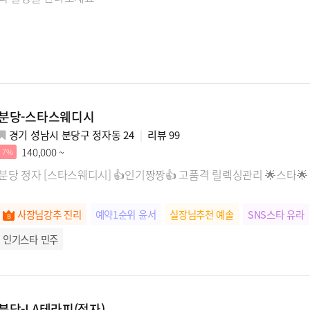
분당-스타스웨디시
경기 성남시 분당구 정자동 24
리뷰
99
140,000 ~
7%
분당 정자 [스타스웨디시] 👍인기짱짱👍 고품격 릴렉싱관리 🌟스타🌟
사장님강추 진리
예약1순위 윤서
실장님추천 예솔
SNS스타 유라
인기스타 민주
분당-LA테라피(정자)