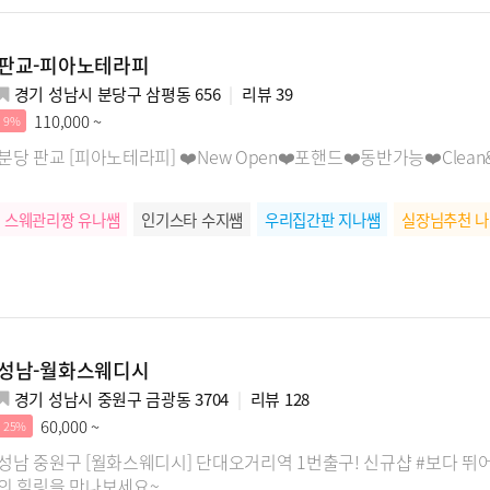
판교-피아노테라피
경기 성남시 분당구 삼평동 656
리뷰
39
110,000 ~
9%
분당 판교 [피아노테라피] ❤️New Open❤️포핸드❤️동반가능❤️Clean&
스웨관리짱 유나쌤
인기스타 수지쌤
우리집간판 지나쌤
실장님추천 
성남-월화스웨디시
경기 성남시 중원구 금광동 3704
리뷰
128
60,000 ~
25%
성남 중원구 [월화스웨디시] 단대오거리역 1번출구! 신규샵 #보다 
의 힐링을 만나보세요~