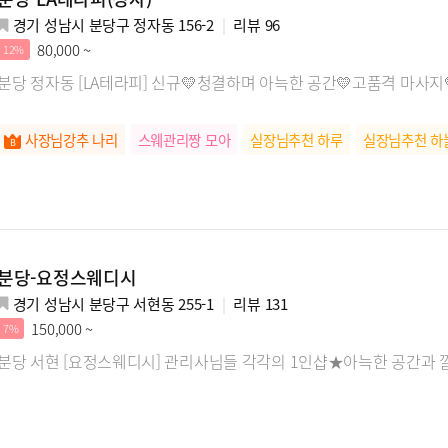
경기 성남시 분당구 정자동 156-2
리뷰
96
80,000 ~
12%
분당 정자동 [LA테라피] 신규💛청결하며 아늑한 공간💛고품격 마사지
사장님강추 나리
스웨관리짱 모아
실장님추천 하루
실장님추천 하
분당-요정스웨디시
경기 성남시 분당구 서현동 255-1
리뷰
131
150,000 ~
7%
분당 서현 [요정스웨디시] 관리사님들 각각의 1인샵★아늑한 공간과