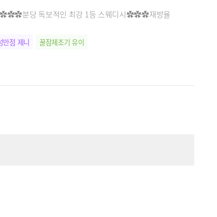
▇▇ ✿✿✿분당 독보적인 최강 1등 스웨디시✿✿✿재방율
성만점 제니
꿀잠제조기 유이