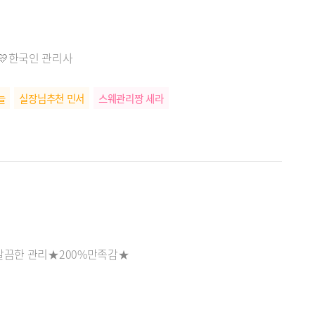
💛한국인 관리사
늘
실장님추천 민서
스웨관리짱 세라
 깔끔한 관리★200%만족감★