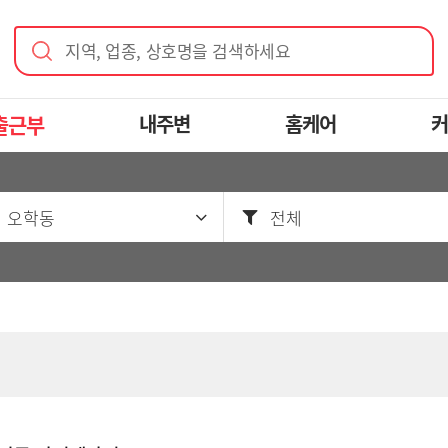
지역, 업종, 상호명을 검색하세요
출근부
내주변
홈케어
커
 오학동
전체