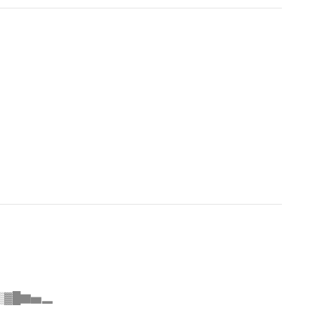
░▒▓█▇▅▂