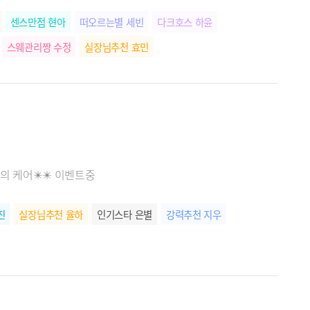
센스만점 현아
떠오르는별 세빈
다크호스 하윤
스웨관리짱 수정
실장님추천 효민
고의 케어✴️✴️ 이벤트중
진
실장님추천 율하
인기스타 은별
강력추천 지우