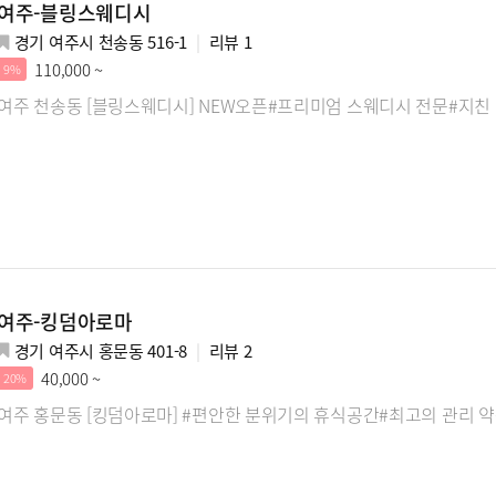
여주-블링스웨디시
경기 여주시 천송동 516-1
리뷰
1
110,000 ~
9%
여주 천송동 [블링스웨디시] NEW오픈#프리미엄 스웨디시 전문#지친
여주-킹덤아로마
경기 여주시 홍문동 401-8
리뷰
2
40,000 ~
20%
여주 홍문동 [킹덤아로마] #편안한 분위기의 휴식공간#최고의 관리 