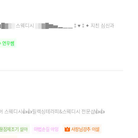
█▓▒░ 스웨디시 ░▒▓█▇▅▂​▁▁⁑♥⁑✦ 지친 심신과
 연우쌤
어 스웨디시👍👍릴렉싱테라피&스웨디시 전문샵👍👍
꿀잠제조기 설아
마법손길 아잉
사장님강추 이설