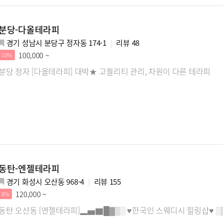
분당-다올테라피
경기 성남시 분당구 정자동 174-1
리뷰
48
100,000 ~
10%
분당 정자 [다올테라피] 대박★ 고퀄리티 관리, 차원이 다른 테라피
동탄-엔젤테라피
경기 화성시 오산동 968-4
리뷰
155
120,000 ~
8%
동탄 오산동 [엔젤테라피]▂▅▇█▓▒░ ♥한국인 스웨디시 힐링샵♥ 