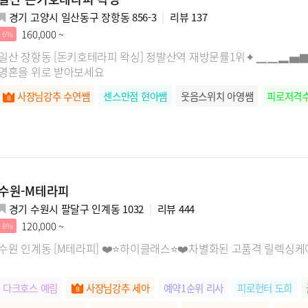
경기 고양시 일산동구 장항동 856-3
리뷰
137
160,000 ~
6%
일산 장항동 [돈키호테라피 왁싱] 정발산역 재방문률1위✦ ▁▁▂▅▇
영혼을 위로 받아보세요
사장님강추 수연쌤
센스만점 현아쌤
웃음스위치 아영쌤
피로저격수
수원-M테라피
경기 수원시 팔달구 인계동 1032
리뷰
444
120,000 ~
8%
수원 인계동 [M테라피] ❤️⭐하이클래스⭐❤️차별화된 고품격 릴렉싱케
다크호스 예림
사장님강추 세아
예약1순위 리사
피로헌터 도희