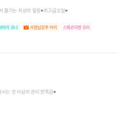
에서 즐기는 최상의 힐링♥최고급오일♥
보따리 유나
사장님강추 아리
스웨관리짱 유리
하시는 것 이상의 관리 만족감♥