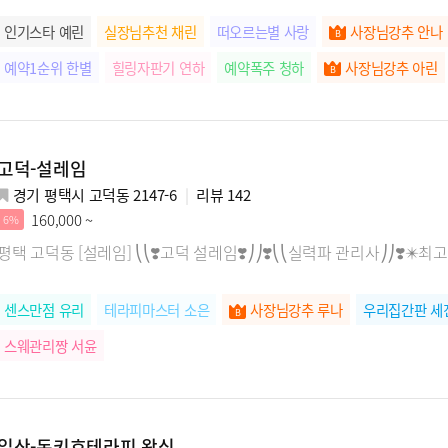
인기스타 예린
실장님추천 채린
떠오르는별 사랑
사장님강추 안나
예약1순위 한별
힐링자판기 연하
예약폭주 청하
사장님강추 아린
고덕-설레임
경기 평택시 고덕동 2147-6
리뷰
142
160,000 ~
6%
평택 고덕동 [설레임] ⎝⎝❣️고덕 설레임❣️⎠⎠❣️⎝⎝실력파 관리사⎠⎠❣️✴️최
센스만점 유리
테라피마스터 소은
사장님강추 루나
우리집간판 세
스웨관리짱 서윤
일산-돈키호테라피 왁싱