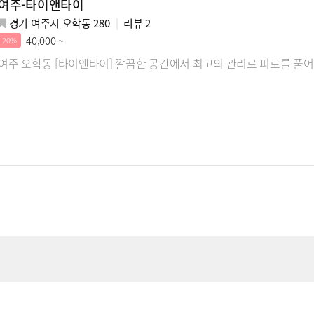
여주-타이앤타이
경기 여주시 오학동 280
리뷰
2
40,000 ~
20%
여주 오학동 [타이앤타이] 깔끔한 공간에서 최고의 관리로 피로를 풀어