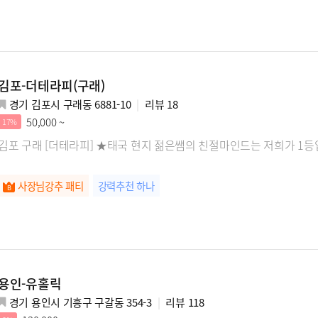
김포-더테라피(구래)
경기 김포시 구래동 6881-10
리뷰
18
50,000 ~
17%
김포 구래 [더테라피] ★태국 현지 젊은쌤의 친절마인드는 저희가 1등
사장님강추 패티
강력추천 하나
용인-유홀릭
경기 용인시 기흥구 구갈동 354-3
리뷰
118