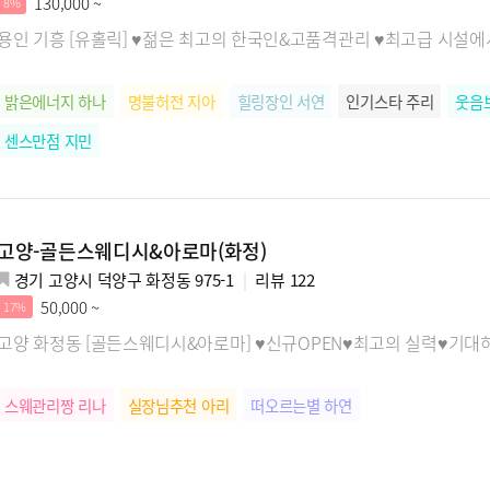
130,000 ~
8%
용인 기흥 [유홀릭] ♥젊은 최고의 한국인&고품격관리 ♥최고급 시설
밝은에너지 하나
명불허전 지아
힐링장인 서연
인기스타 주리
웃음
센스만점 지민
고양-골든스웨디시&아로마(화정)
경기 고양시 덕양구 화정동 975-1
리뷰
122
50,000 ~
17%
고양 화정동 [골든스웨디시&아로마] ♥신규OPEN♥최고의 실력♥기대
스웨관리짱 리나
실장님추천 아리
떠오르는별 하연