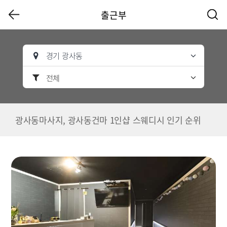
출근부
경기 광사동
전체
광사동마사지, 광사동건마 1인샵 스웨디시 인기 순위