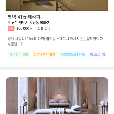
평택-4Ten테라피
경기 평택시 서정동 900-2
160,000 ~
리뷰
146
6%
평택 서정리 [4Ten테라피] 릴렉싱 스웨디시 마사지 전문샵!! 평택 재
방문율 1위
예약폭주 유라
실장님추천 별이
테라피마스터 연비
떠오르는별 나연