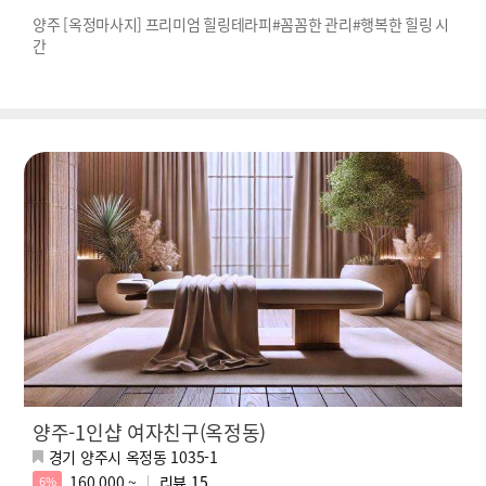
양주 [옥정마사지] 프리미엄 힐링테라피#꼼꼼한 관리#행복한 힐링 시
간
양주-1인샵 여자친구(옥정동)
경기 양주시 옥정동 1035-1
160,000 ~
리뷰
15
6%