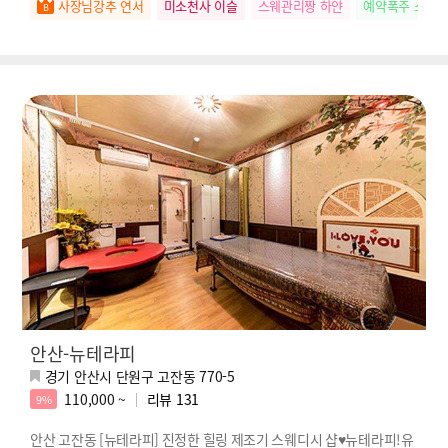
사장님강추 연서
미소천사 이슬
스웨관리짱 하얀
예약폭주 소희
안산-뉴테라피
경기 안산시 단원구 고잔동 770-5
110,000 ~
리뷰
131
9%
안산 고잔동 [뉴테라피] 진정한 힐링 제조기 스웨디시 샵♥뉴테라피!유