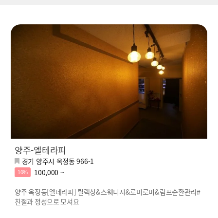
양주-엘테라피
경기 양주시 옥정동 966-1
100,000 ~
10%
양주 옥정동[엘테라피] 릴렉싱&스웨디시&로미로미&림프순환관리#
친절과 정성으로 모셔요