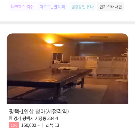
다크호스 지수
떠오르는별 미미
힐링장인 유나
인기스타 서안
SN
평택-1인샵 청아(서정리역)
경기 평택시 서정동 334-4
160,000 ~
리뷰
13
12%