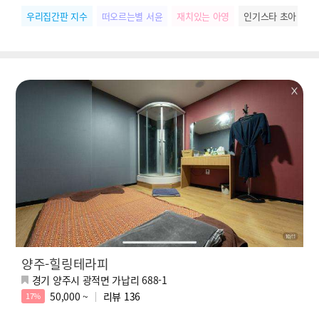
우리집간판 지수
떠오르는별 서윤
재치있는 아영
인기스타 초아
힐
양주-힐링테라피
경기 양주시 광적면 가납리 688-1
50,000 ~
리뷰
136
17%