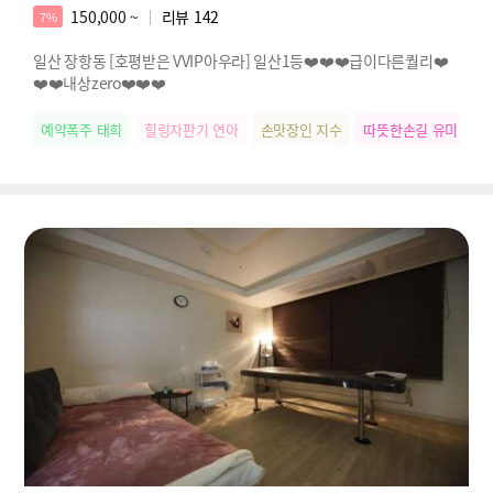
150,000 ~
리뷰
142
7%
일산 장항동 [호평받은 VVIP아우라] 일산1등❤️❤️❤️급이다른퀄리❤️
❤️❤️내상zero❤️❤️❤️
예약폭주 태희
힐링자판기 연아
손맛장인 지수
따뜻한손길 유미
릴