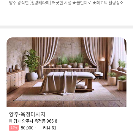
양주 광적면 [힐링테라피] 깨끗한 시설 ★불만제로 ★최고의 힐링장소
양주-옥정마사지
경기 양주시 옥정동 966-8
80,000 ~
리뷰
61
12%