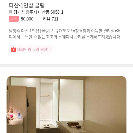
다산-1인샵 글링
경기 남양주시 다산동 6058-1
80,000 ~
리뷰
711
20%
남양주 다산 1인샵 [글링] 신규OPEN!! ♥청결함과 아늑한 관리실♥어
디에서도 느낄 수 없는 최고의 스웨디시 관리를 소개해드리겠습니다.
테크닉왕 글링 원장님