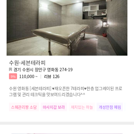
수원-세븐테라피
경기 수원시 장안구 영화동 274-19
110,000 ~
리뷰
126
9%
수원 영화동 [세븐테라피] ♥재오픈한 7테라피♥한층 업그레이된 프로
그램 및 관리 테크틱을 맛보여드리겠습니다^^
스웨관리짱 소담
마사지갑 보라
재치있는 하늘
개성만점 예림
우리