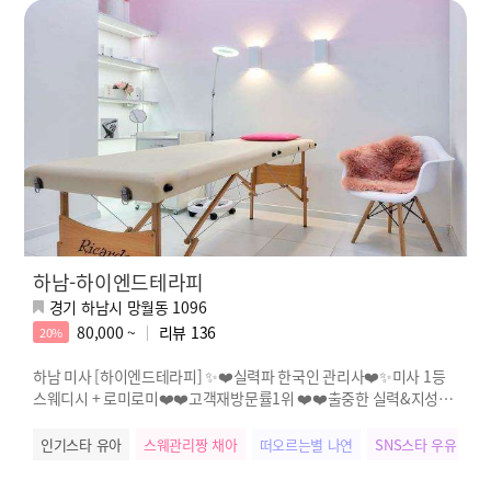
하남-하이엔드테라피
경기 하남시 망월동 1096
80,000 ~
리뷰
136
20%
하남 미사 [하이엔드테라피] ✨❤️실력파 한국인 관리사❤️✨미사 1등
스웨디시 + 로미로미❤️❤️고객재방문률1위 ❤️❤️출중한 실력&지성✨
불만zero✨
인기스타 유아
스웨관리짱 채아
떠오르는별 나연
SNS스타 우유
인