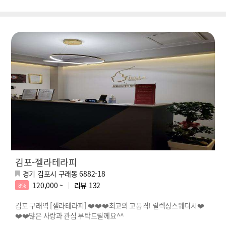
김포-젤라테라피
경기 김포시 구래동 6882-18
120,000 ~
리뷰
132
8%
김포 구래역 [젤라테라피] ❤️❤️❤️최고의 고품격! 릴렉싱스웨디시❤️
❤️❤️많은 사랑과 관심 부탁드릴께요^^