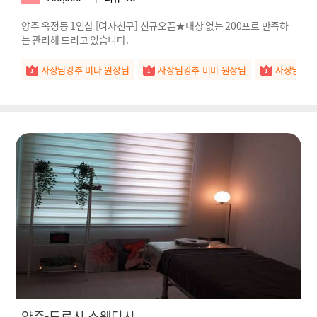
양주 옥정동 1인샵 [여자친구] 신규오픈★내상 없는 200프로 만족하
는 관리해 드리고 있습니다.
사장님강추 미나 원장님
사장님강추 미미 원장님
사장님강추
양주-도로시 스웨디시