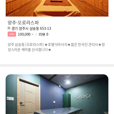
양주-오로라스파
경기 양주시 삼숭동 653-13
100,000 ~
리뷰
0
10%
양주 삼숭동 [오로라스파] ★호텔식마사지★젊은 한국인 관리사★정
성스러운 케어를 선사합니다★