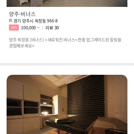
양주-비너스
경기 양주시 옥정동 966-8
100,000 ~
리뷰
30
10%
양주 옥정동 [비너스] ⭐️새로워진 비너스⭐️한층 업그레이드된 힐링을
경험해보세요⭐️