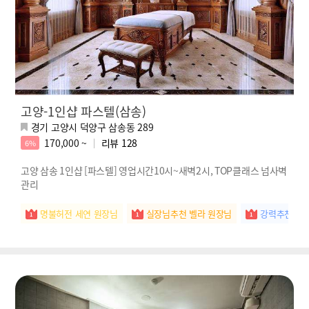
고양-1인샵 파스텔(삼송)
경기 고양시 덕양구 삼송동 289
170,000 ~
리뷰
128
6%
고양 삼송 1인샵 [파스텔] 영업시간10시~새벽2시, TOP클래스 넘사벽
관리
명불허전 세연 원장님
실장님추천 벨라 원장님
강력추천 새