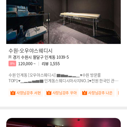
수원-오우야스웨디시
경기 수원시 팔달구 인계동 1039-5
120,000 ~
리뷰
1,555
8%
수원 인계동 [오우야스웨디시] ▇▆▅▃▂▁♥수원 방문률
TOP1♥▁▂▃▅▆▇ 인계동스웨디시마사지NO.1♥전원 한국인 관리
사♥
사장님강추 서현
사장님강추 우아
사장님강추 나은