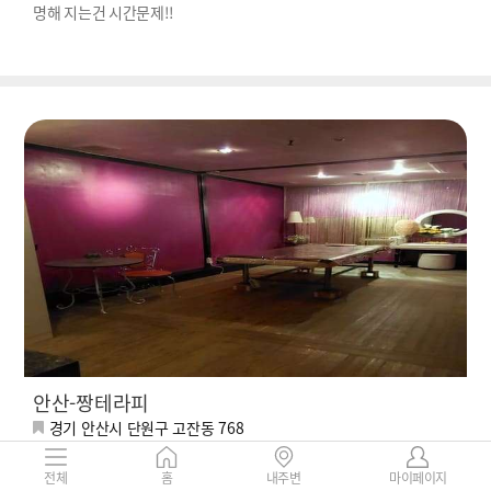
명해 지는건 시간문제!!
안산-짱테라피
경기 안산시 단원구 고잔동 768
110,000 ~
리뷰
136
9%
전체
홈
내주변
마이페이지