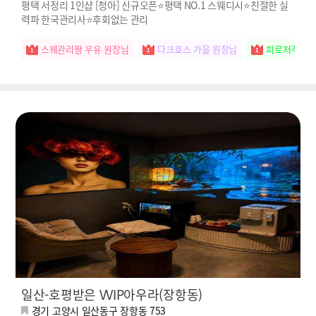
평택 서정리 1인샵 [청아] 신규오픈⭐평택 NO.1 스웨디시⭐친절한 실
력파 한국관리사⭐후회없는 관리
스웨관리짱 우유 원장님
다크호스 가을 원장님
피로저격수 
일산-호평받은 VVIP아우라(장항동)
경기 고양시 일산동구 장항동 753