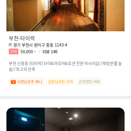
부천-타이락
경기 부천시 원미구 중동 1143-4
50,000 ~
리뷰
146
17%
부천 신중동 [타이락] 타이&아로마&로션 전문 마사지샵//재방문률 높
음//최고의 만족
사장님강추 애니
실장님추천 지아
손맛장인 비비