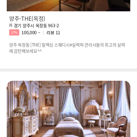
양주-THE(옥정)
경기 양주시 옥정동 963-2
100,000 ~
리뷰
11
17%
양주 옥정동 [THE] 릴렉싱 스웨디시#실력파 관리사들의 최고의 실력
에 감탄해보세요^^