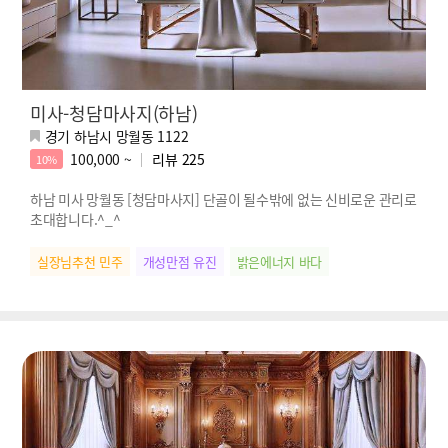
미사-청담마사지(하남)
경기 하남시 망월동 1122
100,000 ~
리뷰
225
10%
하남 미사 망월동 [청담마사지] 단골이 될수밖에 없는 신비로운 관리로
초대합니다.^_^
실장님추천 민주
개성만점 유진
밝은에너지 바다