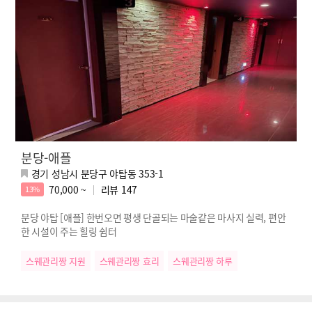
분당-애플
경기 성남시 분당구 야탑동 353-1
70,000 ~
리뷰
147
13%
분당 야탑 [애플] 한번오면 평생 단골되는 마술같은 마사지 실력, 편안
한 시설이 주는 힐링 쉼터
스웨관리짱 지원
스웨관리짱 효리
스웨관리짱 하루