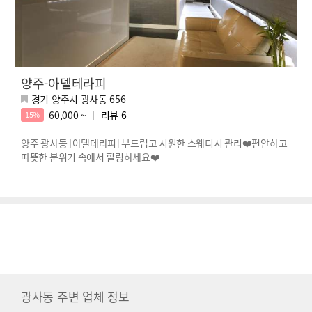
양주-아델테라피
경기 양주시 광사동 656
60,000 ~
리뷰
6
15%
양주 광사동 [아델테라피] 부드럽고 시원한 스웨디시 관리❤️편안하고
따뜻한 분위기 속에서 힐링하세요❤️
광사동 주변 업체 정보