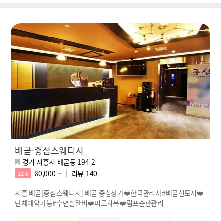
배곧-중심스웨디시
경기 시흥시 배곧동 194-2
80,000 ~
리뷰
140
12%
시흥 배곧[중심스웨디시] 배곧 중심상가❤️한국관리사#배곧신도시❤️
단체예약가능#수면실완비❤️피로회복❤️림프순한관리