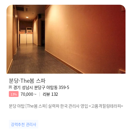
분당-The봄 스파
경기 성남시 분당구 야탑동 359-5
70,000 ~
리뷰
132
13%
분당 야탑 [The봄 스파] 실력파 한국 관리사 영입 =고품격힐링테라피=
강력추천 관리사