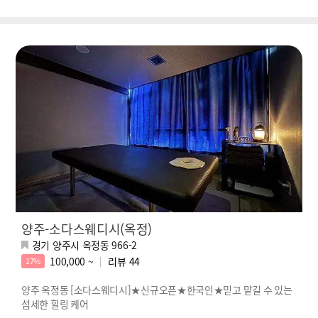
양주-소다스웨디시(옥정)
경기 양주시 옥정동 966-2
100,000 ~
리뷰
44
17%
양주 옥정동 [소다스웨디시]★신규오픈★한국인★믿고 맡길 수 있는
섬세한 힐링 케어