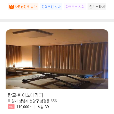
사장님강추 슈가
강력추천 빛나
다크호스 지희
인기스타 세린
판교-피아노테라피
경기 성남시 분당구 삼평동 656
110,000 ~
리뷰
39
9%