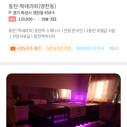
동탄-헉테라피(영천동)
경기 화성시 영천동 658-5
120,000 ~
리뷰
353
8%
동탄 [헉테라피] 동탄역 스웨디시ㅣ전원 한국인ㅣ2동탄 호텔급 시설
ㅣ각방샤워실ㅣ동탄역마사지
사장님강추 젤리
실장님추천 하연
테라피마스터 이서
떠오르는별