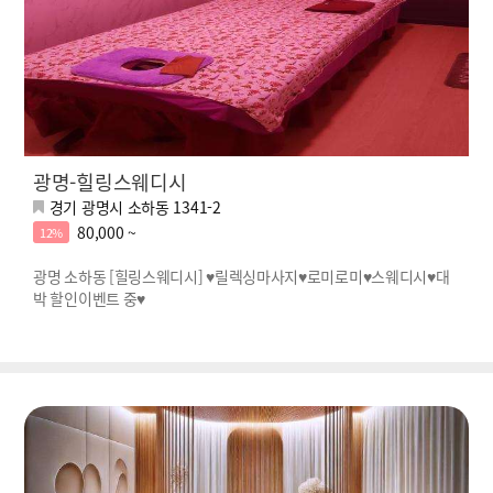
광명-힐링스웨디시
경기 광명시 소하동 1341-2
80,000 ~
12%
광명 소하동 [힐링스웨디시] ♥릴렉싱마사지♥로미로미♥스웨디시♥대
박 할인이벤트 중♥