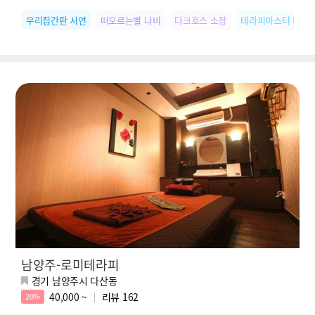
우리집간판 서연
떠오르는별 나비
다크호스 소정
테라피마스터 미미
남양주-로미테라피
경기 남양주시 다산동
40,000 ~
리뷰
162
20%