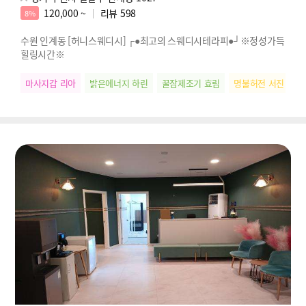
120,000 ~
리뷰
598
8%
수원 인계동 [허니스웨디시] ┌●최고의 스웨디시테라피●┘※정성가득
힐링시간※
마사지갑 리아
밝은에너지 하린
꿀잠제조기 효림
명불허전 서진
찐