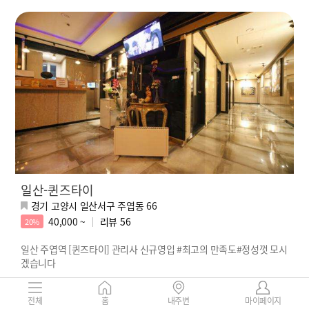
일산-퀸즈타이
경기 고양시 일산서구 주엽동 66
40,000 ~
리뷰
56
20%
일산 주엽역 [퀸즈타이] 관리사 신규영입 #최고의 만족도#정성껏 모시
겠습니다
인기스타 나미
SNS스타 루시
강력추천 다다
SNS스타 다정
사
전체
홈
내주변
마이페이지