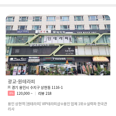
광교-원테라피
경기 용인시 수지구 상현동 1116-1
120,000 ~
리뷰
218
8%
용인 상현역 [원테라피] VIP테라피샵♔용인 업체 1위♔실력파 한국관
리사