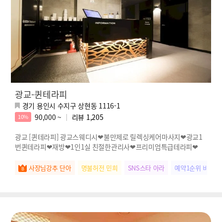
광교-퀸테라피
경기 용인시 수지구 상현동 1116-1
90,000 ~
리뷰
1,205
10%
광교 [퀸테라피] 광교스웨디시❤불만제로 릴렉싱케어마사지❤광교1
번퀸테라피❤재방❤1인1실 친절한관리사❤프리미엄특급테라피❤
사장님강추 단아
명불허전 민희
SNS스타 아라
예약1순위 비비