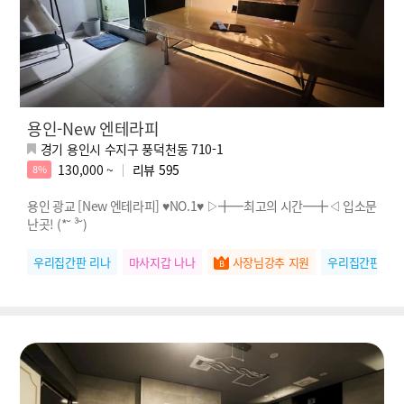
용인-New 엔테라피
경기 용인시 수지구 풍덕천동 710-1
130,000 ~
리뷰
595
8%
용인 광교 [New 엔테라피] ♥NO.1♥ ▷╋━최고의 시간━╋◁ 입소문
난곳! (*˘ ³˘)
우리집간판 리나
마사지갑 나나
사장님강추 지원
우리집간판 민