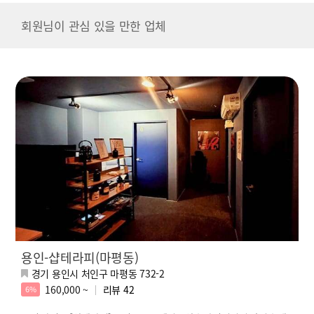
회원님이 관심 있을 만한 업체
용인-샵테라피(마평동)
경기 용인시 처인구 마평동 732-2
160,000 ~
리뷰
42
6%