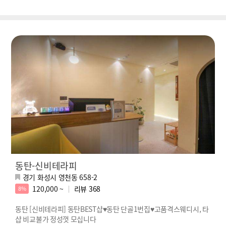
동탄-신비테라피
경기 화성시 영천동 658-2
120,000 ~
리뷰
368
8%
동탄 [신비테라피] 동탄BEST샵♥동탄 단골1번집♥고품격스웨디시, 타
샵 비교불가 정성껏 모십니다