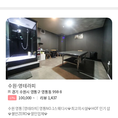
수원-영테라피
경기 수원시 영통구 영통동 998-8
100,000 ~
리뷰
1,437
17%
수원 영통 [영테라피] 영통NO.1스웨디시💎최고의시설💎HOT 인기 샵
💎불만ZERO💎할인업체💎