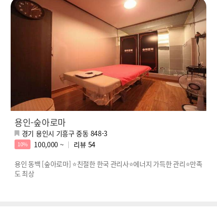
용인-숲아로마
경기 용인시 기흥구 중동 848-3
100,000 ~
리뷰
54
10%
용인 동백 [숲아로마] ⭐친절한 한국 관리사⭐에너지 가득한 관리⭐만족
도 최상