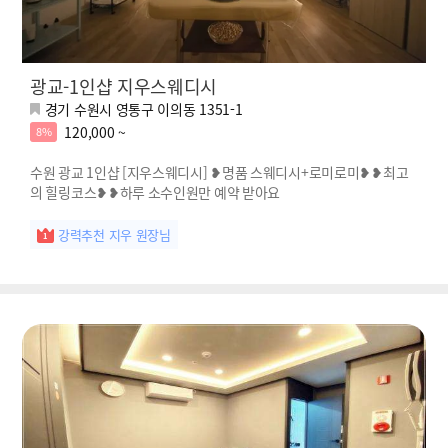
광교-1인샵 지우스웨디시
경기 수원시 영통구 이의동 1351-1
120,000 ~
8%
수원 광교 1인샵 [지우스웨디시] ❥명품 스웨디시+로미로미❥❥최고
의 힐링코스❥❥하루 소수인원만 예약 받아요
강력추천 지우 원장님