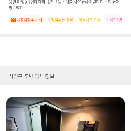
용인 마평동 [샵테라피] 용인 1등 스웨디시샵◈하이퀄리티 관리◈재
방200%
사장님강추 재희
실장님추천 하율
명불허전 윤아
스웨관리짱 연
처인구 주변 업체 정보