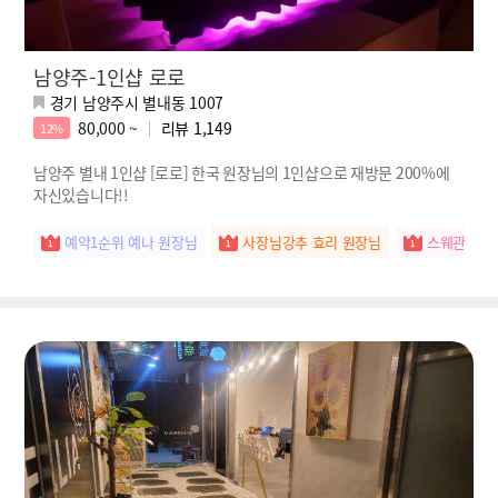
남양주-1인샵 로로
경기 남양주시 별내동 1007
80,000 ~
리뷰
1,149
12%
남양주 별내 1인샵 [로로] 한국 원장님의 1인샵으로 재방문 200%에
자신있습니다!!
예약1순위 예나 원장님
사장님강추 효리 원장님
스웨관리짱 