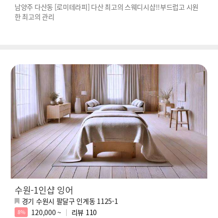
남양주 다산동 [로미테라피] 다산 최고의 스웨디시샵!!부드럽고 시원
한 최고의 관리
수원-1인샵 잉어
경기 수원시 팔달구 인계동 1125-1
120,000 ~
리뷰
110
8%