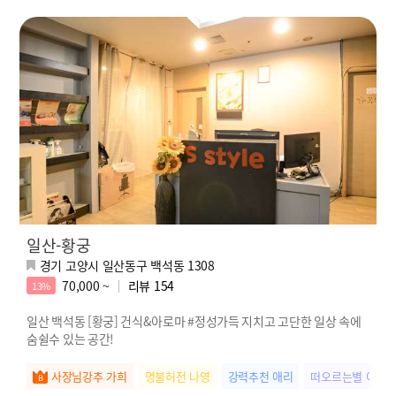
일산-황궁
경기 고양시 일산동구 백석동 1308
70,000 ~
리뷰
154
13%
일산 백석동 [황궁] 건식&아로마 #정성가득 지치고 고단한 일상 속에
숨쉴수 있는 공간!
사장님강추 가희
명불허전 나영
강력추천 애리
떠오르는별 여름