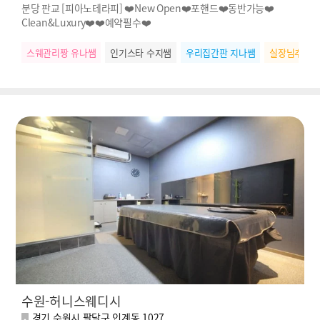
분당 판교 [피아노테라피] ❤️New Open❤️포핸드❤️동반가능❤️
Clean&Luxury❤️❤️예약필수❤️
스웨관리짱 유나쌤
인기스타 수지쌤
우리집간판 지나쌤
실장님추천 
수원-허니스웨디시
경기 수원시 팔달구 인계동 1027