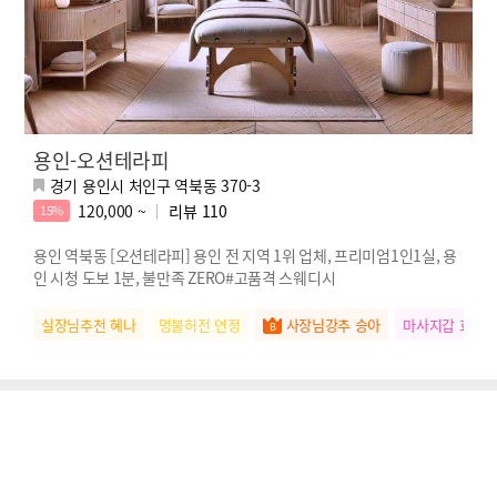
용인-오션테라피
경기 용인시 처인구 역북동 370-3
120,000 ~
리뷰
110
15%
용인 역북동 [오션테라피] 용인 전 지역 1위 업체, 프리미엄1인1실, 용
인 시청 도보 1분, 불만족 ZERO#고품격 스웨디시
실장님추천 혜나
명불허전 연정
사장님강추 승아
마사지갑 효리