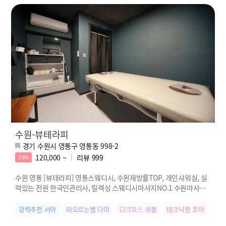
수원-뷰테라피
경기 수원시 영통구 영통동 998-2
120,000 ~
리뷰
999
15%
수원 영통 [뷰테라피] 영통스웨디시, 수원재방률TOP, 개인샤워실, 실
력있는 전원 한국인관리사, 릴렉싱 스웨디시마사지NO.1 수원마사지1
번 특급 친절이 함께하는 영통역 뷰테라피
강력추천 서아
떠오르는별 다미
다크호스 새롬
테크닉왕 조아
스웨