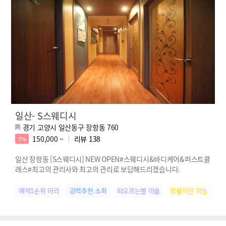
일산- S스웨디시
경기 고양시 일산동구 장항동 760
150,000 ~
리뷰
138
7%
일산 장항동 [S스웨디시] NEW OPEN#스웨디시&바디케어&퍼스트클
래스#최고의 관리사와 최고의 관리로 보답해드리겠습니다.
예약1순위 아라
강력추천 소희
떠오르는별 이슬
명불허전 하늘
인