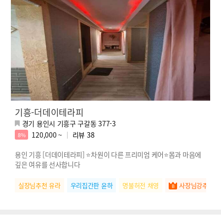
기흥-더데이테라피
경기 용인시 기흥구 구갈동 377-3
120,000 ~
리뷰
38
8%
용인 기흥 [더데이테라피] ⭐차원이 다른 프리미엄 케어⭐몸과 마음에
깊은 여유를 선사합니다
실장님추천 유라
우리집간판 윤하
명불허전 채영
사장님강추 예