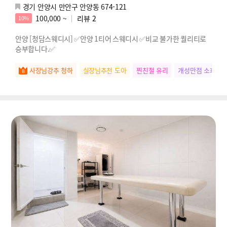
경기 안양시 만안구 안양동 674-121
100,000 ~
리뷰
2
10%
안양 [청담스웨디시] ✅안양 1티어 스웨디시 ✅비교 불가한 퀄리티로
승부합니다.✅
사장님강추 청하
실장님추천 도아
찐친절 유리
개성만점 소희