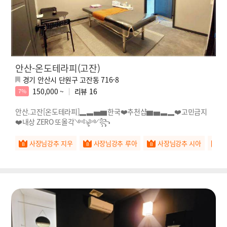
안산-온도테라피(고잔)
경기 안산시 단원구 고잔동 716-8
150,000 ~
리뷰
16
7%
안산.고잔[온도테라피]▂▃▅▆한국❤️추천샵▆▅▃▂❤️고민금지
❤️내상 ZERO 또올각༺ৡ༻꧂
사장님강추 지우
사장님강추 루아
사장님강추 시아