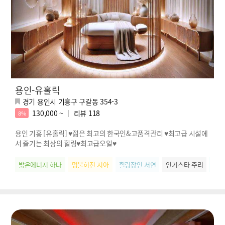
용인-유홀릭
경기 용인시 기흥구 구갈동 354-3
130,000 ~
리뷰
118
8%
용인 기흥 [유홀릭] ♥젊은 최고의 한국인&고품격관리 ♥최고급 시설에
서 즐기는 최상의 힐링♥최고급오일♥
밝은에너지 하나
명불허전 지아
힐링장인 서연
인기스타 주리
웃음