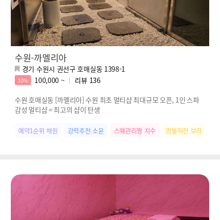
수원-까멜리아
경기 수원시 권선구 호매실동 1398-1
100,000 ~
리뷰
136
10%
수원 호매실동 [까멜리아] 수원 최초 멀티샵 최대규모 오픈, 1인 스파
감성 멀티샵 = 최고의 샵이 탄생
예약1순위 채원
강력추천 소윤
스웨관리짱 지수
명불허전 보라
떠