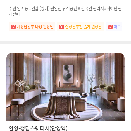
수원 인계동 1인샵 [잉어] 편안한 휴식공간 # 한국인 관리사#뛰어난 관
리실력
사장님강추 다정 원장님
실장님추천 슬기 원장님
떠오르는별
안양-청담스웨디시(안양역)