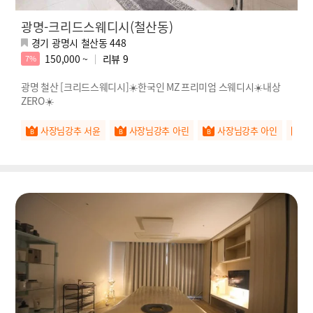
광명-크리드스웨디시(철산동)
경기 광명시 철산동 448
150,000 ~
리뷰
9
7%
광명 철산 [크리드스웨디시]☀️한국인 MZ 프리미엄 스웨디시☀️내상
ZERO☀️
사장님강추 서윤
사장님강추 아린
사장님강추 아인