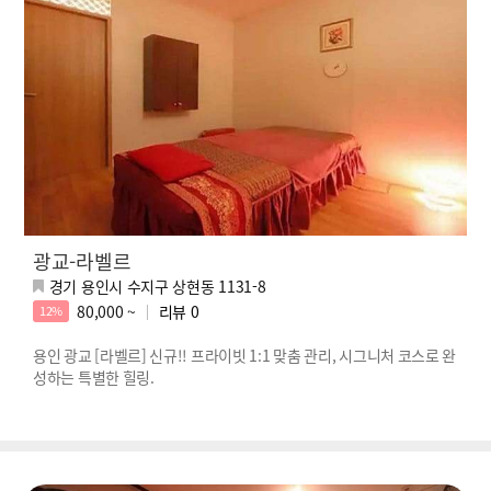
광교-라벨르
경기 용인시 수지구 상현동 1131-8
80,000 ~
리뷰
0
12%
용인 광교 [라벨르] 신규!! 프라이빗 1:1 맞춤 관리, 시그니처 코스로 완
성하는 특별한 힐링.