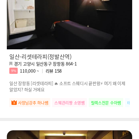
일산-리셋테라피(정발산역)
경기 고양시 일산동구 장항동 864-1
110,000 ~
리뷰
158
9%
일산 장항동 [리셋테라피] 🔥 소프트 스웨디시 끝판왕⚡ 여기 왜 이제
알았지? 하실 거에요
사장님강추 하나쌤
스웨관리짱 소영쌤
릴렉스전문 수아쌤
테라피