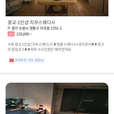
광교-1인샵 지우스웨디시
경기 수원시 영통구 이의동 1351-1
120,000 ~
8%
수원 광교 1인샵 [지우스웨디시] ❥명품 스웨디시+로미로미❥❥최고
의 힐링코스❥❥하루 소수인원만 예약 받아요
강력추천 지우 원장님