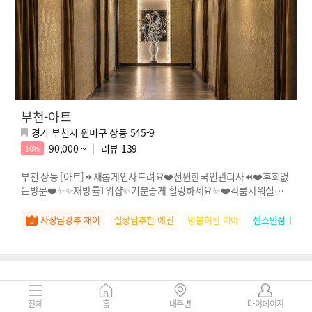
부천-아트
경기 부천시 원미구 상동 545-9
90,000 ~
리뷰
139
10%
부천 상동 [아트]⏩새롭게인사드려요❤️전원한국인관리사⏪❤️후회없
는방문❤️✨✨재방률1위샵✨기분좋게 힐링하세요✨❤️각룸샤워실❤️
❤️단체문의 환영!❤️넓은관리실에서 쾌적
사장님강추 재이
실장님추천 예진
명불허전 지아
센스만점 유진
전체
홈
내주변
마이페이지