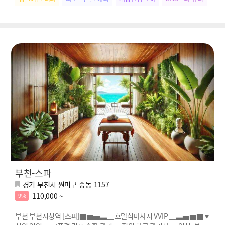
부천-스파
경기 부천시 원미구 중동 1157
110,000 ~
9%
부천 부천시청역 [스파]▇▆▅▃▁호텔식마사지 VVIP ▁▃▅▆▇ ♥