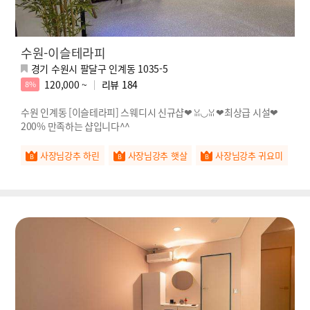
수원-이슬테라피
경기 수원시 팔달구 인계동 1035-5
120,000 ~
리뷰
184
8%
수원 인계동 [이슬테라피] 스웨디시 신규샵❤ ꈍ◡ꈍ ❤최상급 시설❤
200% 만족하는 샵입니다^^
사장님강추 하린
사장님강추 햇살
사장님강추 귀요미