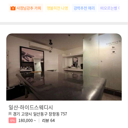
사장님강추 가희
명불허전 나영
강력추천 애리
떠오르는별 여름
일산-하이드스웨디시
경기 고양시 일산동구 장항동 757
180,000 ~
리뷰
64
6%