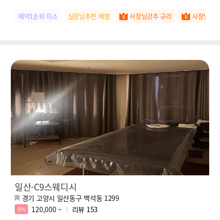
예약1순위 미소
실장님추천 채영
사장님강추 규리
사장님강추
일산-C9스웨디시
경기 고양시 일산동구 백석동 1299
120,000 ~
리뷰
153
8%