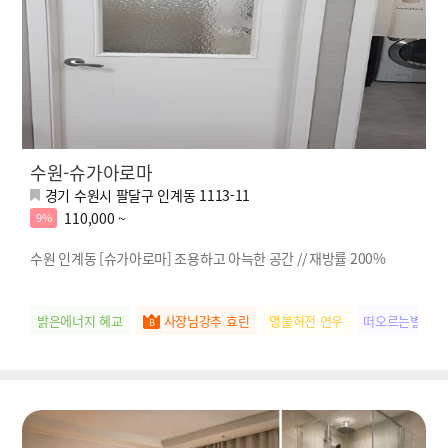
수원-슈가아로마
경기 수원시 팔달구 인계동 1113-11
110,000 ~
9%
수원 인계동 [슈가아로마] 조용하고 아늑한 공간 // 재방률 200%
밝은에너지 혜교
사장님강추 효린
명불허전 연우
떠오르는별 앵