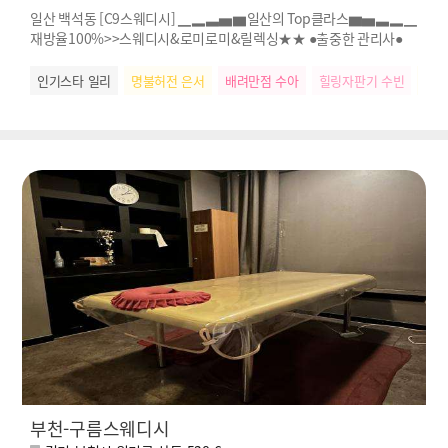
일산 백석동 [C9스웨디시] ▁▂▃▅▆일산의 Top클라스▆▅▃▂▁
재방율100%>>스웨디시&로미로미&릴렉싱★★ ●출중한 관리사●
인기스타 일리
명불허전 은서
배려만점 수아
힐링자판기 수빈
명불
부천-구름스웨디시