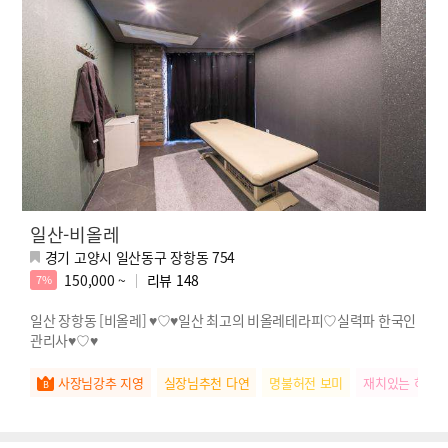
일산-비올레
경기 고양시 일산동구 장항동 754
150,000 ~
리뷰
148
7%
일산 장항동 [비올레] ♥♡♥일산 최고의 비올레테라피♡실력파 한국인
관리사♥♡♥
사장님강추 지영
실장님추천 다연
명불허전 보미
재치있는 하은