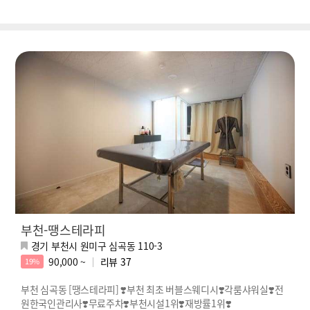
부천-땡스테라피
경기 부천시 원미구 심곡동 110-3
90,000 ~
리뷰
37
19%
부천 심곡동 [땡스테라피] ❣️부천 최초 버블스웨디시❣️각룸샤워실❣️전
원한국인관리사❣️무료주차❣️부천시설1위❣️재방률1위❣️