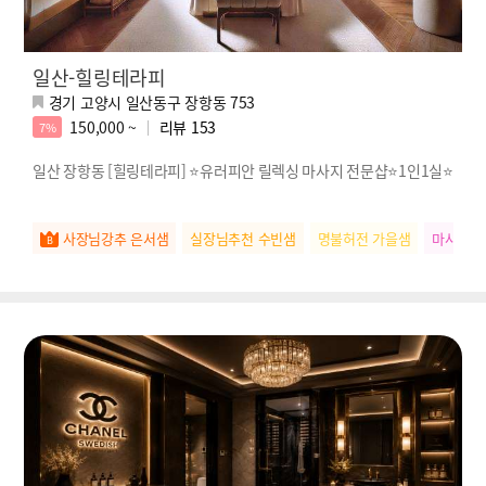
일산-힐링테라피
경기 고양시 일산동구 장항동 753
150,000 ~
리뷰
153
7%
일산 장항동 [힐링테라피] ⭐️유러피안 릴렉싱 마사지 전문샵⭐️1인1실⭐️
사장님강추 은서샘
실장님추천 수빈샘
명불허전 가을샘
마사지갑