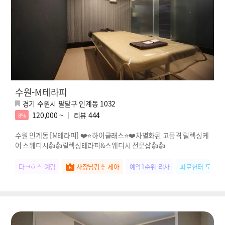
수원-M테라피
경기 수원시 팔달구 인계동 1032
120,000 ~
리뷰
444
8%
수원 인계동 [M테라피] ❤️⭐하이클래스⭐❤️차별화된 고품격 릴렉싱케
어 스웨디시👍👍릴렉싱테라피&스웨디시 전문샵👍👍
다크호스 예림
사장님강추 세아
예약1순위 리사
피로헌터 도희