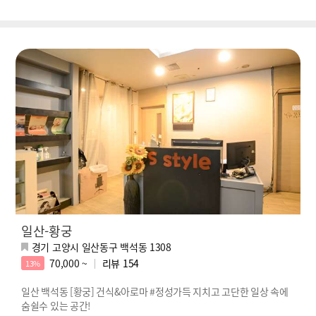
일산-황궁
경기 고양시 일산동구 백석동 1308
70,000 ~
리뷰
154
13%
일산 백석동 [황궁] 건식&아로마 #정성가득 지치고 고단한 일상 속에
숨쉴수 있는 공간!