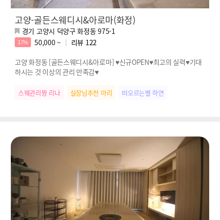
고양-골든스웨디시&아로마(화정)
경기 고양시 덕양구 화정동 975-1
50,000 ~
리뷰
122
17%
고양 화정동 [골든스웨디시&아로마] ♥신규OPEN♥최고의 실력♥기대
하시는 것 이상의 관리 만족감♥
스웨관리짱 리나
실장님추천 아리
떠오르는별 하연