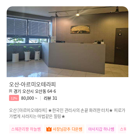
오산-아르미오테라피
경기 오산시 오산동 64-6
80,000 ~
리뷰
31
12%
오산 [아르미오테라피] ★한국인 관리사의 손끝 화려한 터치★ 피로가
가볍게 사라지는 마법같은 힐링★
스웨관리짱 하늘쌤
사장님강추 다온쌤
마사지갑 하나쌤
스웨관리