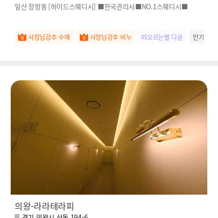
일산 장항동 [하이드스웨디시] ⬛️한국관리사⬛️NO.1스웨디시⬛️
사장님강추 수애
사장님강추 비누
떠오르는별 다윤
인기스타
의왕-라라테라피
경기 의왕시 삼동 194-6