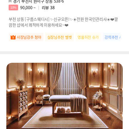
경기 부천시 원미구 상동 538-6
90,000 ~
리뷰
38
10%
부천 상동 [구름스웨디시] ✨신규오픈!✨☀️전원 한국인관리사☀️❤️깔
끔한 샵에서 쾌적하게 이용하세요~❤️
사장님강추 청아
실장님추천 벨벳
명불허전 슈가
강력추천 샤벳