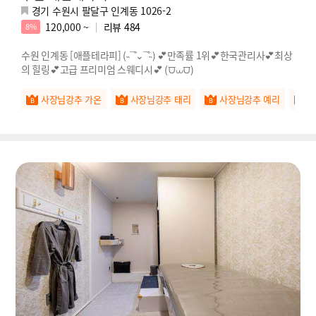
경기 수원시 팔달구 인계동 1026-2
120,000 ~
리뷰
484
8%
수원 인계동 [애플테라피] (˵¯͒⌄¯͒˵) 💕만족률 1위💕한국관리사💕최상
의 힐링💕고급 프리미엄 스웨디시💕 (⩌⩊⩌)
사장님강추 가온
사장님강추 태리
사장님강추 예리