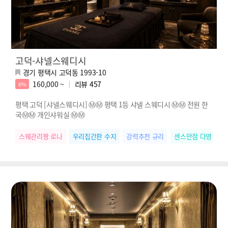
고덕-샤넬스웨디시
경기 평택시 고덕동 1993-10
160,000 ~
리뷰
457
6%
평택 고덕 [샤넬스웨디시] Ⓜ️Ⓜ️ 평택 1등 샤넬 스웨디시 Ⓜ️Ⓜ️ 전원 한
국Ⓜ️Ⓜ️ 개인샤워실 Ⓜ️Ⓜ️
스웨관리짱 로나
우리집간판 수지
강력추천 규리
센스만점 다영
개