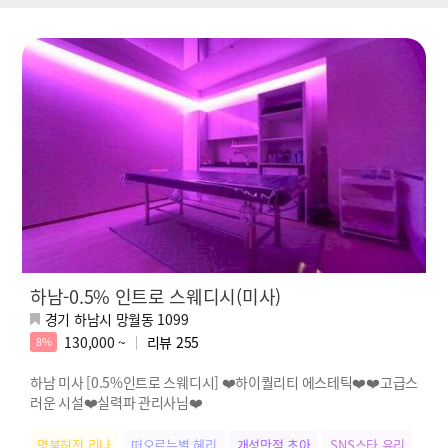
하남-0.5% 인트로 스웨디시(미사)
경기 하남시 망월동 1099
130,000 ~
리뷰
255
8%
하남 미사 [0.5%인트로 스웨디시] ❤️하이퀄리티 에스테틱❤️❤️고급스
러운 시설❤️실력파 관리사님❤️
명불허전 리나
떠오르는별 혜리
개성만점 초아
SNS스타 유리
다크