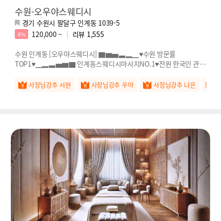
수원-오우야스웨디시
경기 수원시 팔달구 인계동 1039-5
120,000 ~
리뷰
1,555
8%
수원 인계동 [오우야스웨디시] ▇▆▅▃▂▁♥수원 방문률
TOP1♥▁▂▃▅▆▇ 인계동스웨디시마사지NO.1♥전원 한국인 관리
사♥
사장님강추 서현
사장님강추 우아
사장님강추 나은