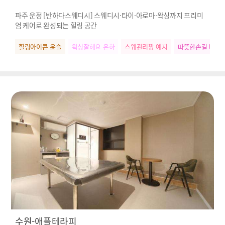
파주 운정 [반하다스웨디시] 스웨디시·타이·아로마·왁싱까지 프리미
엄 케어로 완성되는 힐링 공간
힐링아이콘 윤슬
왁싱잘해요 은하
스웨관리짱 예지
따뜻한손길 다은
수원-애플테라피