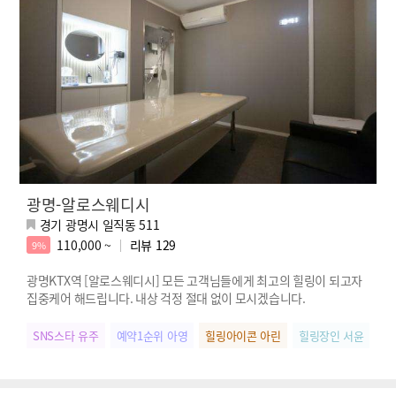
광명-알로스웨디시
경기 광명시 일직동 511
110,000 ~
리뷰
129
9%
광명KTX역 [알로스웨디시] 모든 고객님들에게 최고의 힐링이 되고자
집중케어 해드립니다. 내상 걱정 절대 없이 모시겠습니다.
SNS스타 유주
예약1순위 아영
힐링아이콘 아린
힐링장인 서윤
우