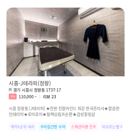
시흥-J테라피(정왕)
경기 시흥시 정왕동 1737-17
110,000 ~
리뷰
23
9%
시흥 정왕동 [J테라피] ★전원 친절마인드 최강 한국관리사★깔끔한
인테리어★로미로미★릴렉싱림프순환★감성힐링샵
예약1순위 세라
우리집간판 수아
스웨관리짱 진주
떠오르는별 리아