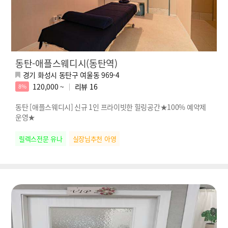
동탄-애플스웨디시(동탄역)
경기 화성시 동탄구 여울동 969-4
120,000 ~
리뷰
16
8%
동탄 [애플스웨디시] 신규 1인 프라이빗한 힐링공간★100% 예약제
운영★
릴렉스전문 유나
실장님추천 아영