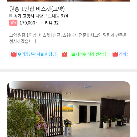
원흥-1인샵 비스켓(고양)
경기 고양시 덕양구 도내동 974
170,000 ~
리뷰
32
6%
고양 원흥 1인샵 [비스켓] 신규, 스웨디시 전문!! 최고의 힐링과 만족을
선사하겠습니다
우리집간판 하늘 원장님
피로저격수 해라 원장님
강력추천 