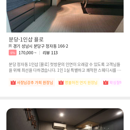
분당-1인샵 욜로
경기 성남시 분당구 정자동 166-2
170,000 ~
리뷰
113
6%
분당 정자동 1인샵 [욜로] 첫방문의 인연이 오래갈 수 있도록 고객님들
을 위해 최선을 다하겠습니다. 1인 1실 특별하고 쾌적한 스웨디시를 느
껴보세요
사장님강추 가희 원장님
명불허전 연지 원장님
왁싱잘해요 