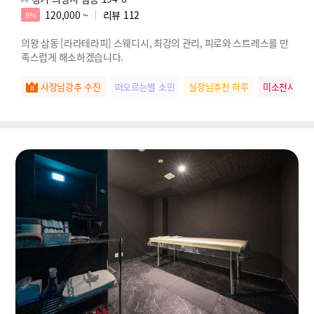
120,000 ~
리뷰
112
8%
의왕 삼동 [라라테라피] 스웨디시️, 최강의 관리, 피로와 스트레스를 만
족스럽게 해소하겠습니다.
사장님강추 수진
떠오르는별 소민
실장님추천 하루
미소천사 유