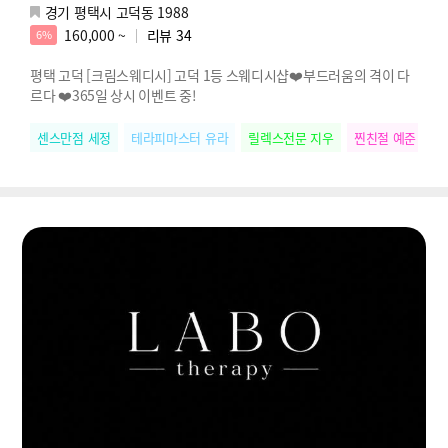
경기 평택시 고덕동 1988
160,000 ~
리뷰
34
6%
평택 고덕 [크림스웨디시] 고덕 1등 스웨디시샵❤️부드러움의 격이 다
르다 ❤️365일 상시 이벤트 중!
센스만점 세정
테라피마스터 유라
릴렉스전문 지우
찐친절 예준