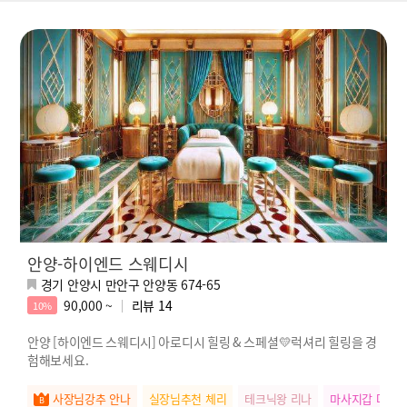
안양-하이엔드 스웨디시
경기 안양시 만안구 안양동 674-65
90,000 ~
리뷰
14
10%
안양 [하이엔드 스웨디시] 아로디시 힐링 & 스페셜💛럭셔리 힐링을 경
험해보세요.
사장님강추 안나
실장님추천 체리
테크닉왕 리나
마사지갑 다정