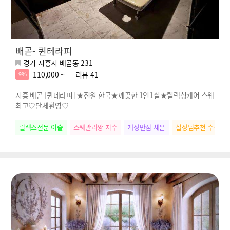
배곧- 퀸테라피
경기 시흥시 배곧동 231
110,000 ~
리뷰
41
9%
시흥 배곧 [퀸테라피] ★전원 한국★깨끗한 1인1실★릴렉싱케어 스웨
최고♡단체환영♡
릴렉스전문 이슬
스웨관리짱 지수
개성만점 채은
실장님추천 수진