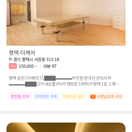
평택-더케어
경기 평택시 서정동 313-18
150,000 ~
리뷰
97
7%
평택 송탄 [더케어] ⎝⎝████▬▬▬▬💜전원 한국인 관리사💜
▬▬▬▬████⎠⎠💛내상률 0%💛재방문 100%💛평택 1등 스웨디시
💛전원 한국인 관리사님!!
찐친절 지우
강력추천 주희
명불허전 승아
사장님강추 시아
실