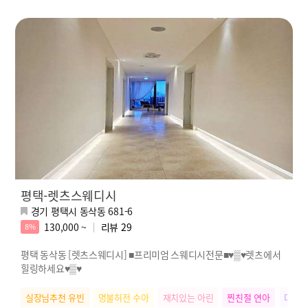
평택-렛츠스웨디시
경기 평택시 동삭동 681-6
130,000 ~
리뷰
29
8%
평택 동삭동 [렛츠스웨디시] ■프리미엄 스웨디시전문■♥▒♥렛츠에서
힐링하세요♥▒♥
실장님추천 유빈
명불허전 수아
재치있는 아린
찐친절 연아
다크호