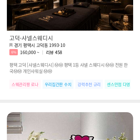
고덕-샤넬스웨디시
경기 평택시 고덕동 1993-10
160,000 ~
리뷰
458
6%
평택 고덕 [샤넬스웨디시] Ⓜ️Ⓜ️ 평택 1등 샤넬 스웨디시 Ⓜ️Ⓜ️ 전원 한
국Ⓜ️Ⓜ️ 개인샤워실 Ⓜ️Ⓜ️
스웨관리짱 로나
우리집간판 수지
강력추천 규리
센스만점 다영
개