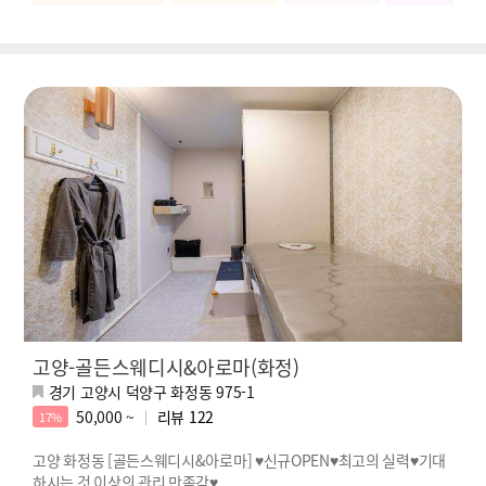
고양-골든스웨디시&아로마(화정)
경기 고양시 덕양구 화정동 975-1
50,000 ~
리뷰
122
17%
고양 화정동 [골든스웨디시&아로마] ♥신규OPEN♥최고의 실력♥기대
하시는 것 이상의 관리 만족감♥