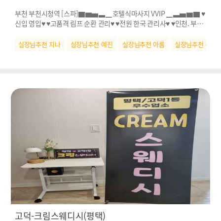
부천 부천시청역 [스파]▇▆▅▃▁호텔식마사지 VVIP ▁▃▅▆▇ ♥
신입 영입♥ ♥고품격 림프 순환 관리♥ ♥전원 한국 관리사♥ ♥인천. 부천
NO.1♥
실장님추천 지나
실장님추천 예진
실장님추천 아름
실장님추천 수연
고덕-크림스웨디시(평택)