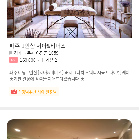
파주-1인샵 서아&비너스
경기 파주시 야당동 1059
160,000 ~
리뷰
2
6%
파주 야당 1인샵 [서아&비너스] ★시그니처 스웨디시★프라이빗 케어
★지친 일상에 활력을 더해드리겠습니다.★
실장님추천 서아 원장님