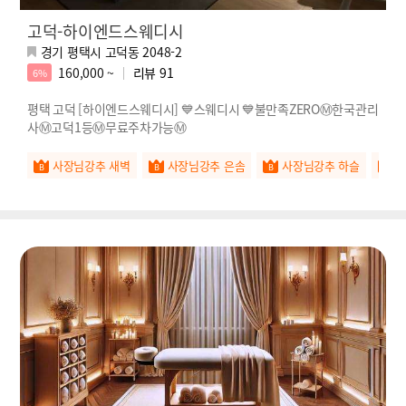
고덕-하이엔드스웨디시
경기 평택시 고덕동 2048-2
160,000 ~
리뷰
91
6%
평택 고덕 [하이엔드스웨디시] 💙스웨디시 💙불만족ZEROⓂ️한국관리
사Ⓜ️고덕1등Ⓜ️무료주차가능Ⓜ️
사장님강추 새벽
사장님강추 은솜
사장님강추 하슬