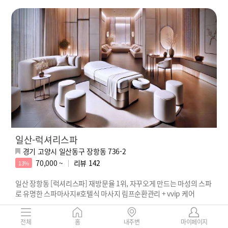
일산-럭셔리스파
경기 고양시 일산동구 장항동 736-2
70,000 ~
리뷰
142
13%
일산 장항동 [럭셔리스파] 재방문율 1위, 자꾸오게 만드는 마성의 스파
로 유명한 스파마사지#호텔식 마사지 림프순환관리 + vvip 케어
전체
홈
내주변
마이페이지