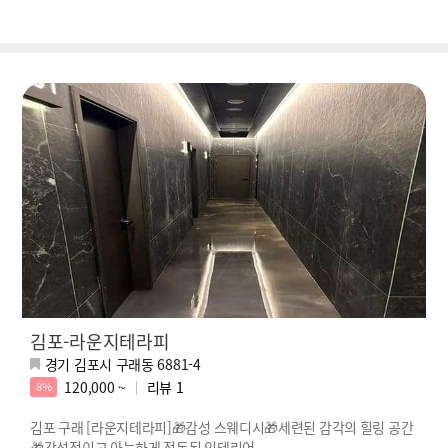
김포-라운지테라피
경기 김포시 구래동 6881-4
120,000 ~
리뷰
1
8%
김포 구래 [라운지테라피]🎁감성 스웨디시🎁세련된 감각의 힐링 공간
🎁감성적이고 아늑하게 정돈된 인테리어