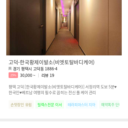
고덕-한국황제이발소(비엣토탈바디케어)
경기 평택시 고덕동 1886-4
30,000 ~
리뷰
19
25%
평택 고덕 [한국황제이발소(비엣토탈바디케어)] 서정리역 도보 5분♥
한국인♥베트남 여행의 필수로 꼽히는 전신 풀 케어 관리
손맛장인 유림
릴렉스전문 이서
테라피마스터 지아
예약폭주 단비