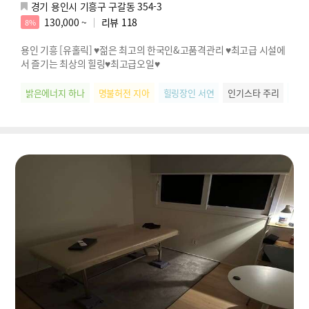
경기 용인시 기흥구 구갈동 354-3
130,000 ~
리뷰
118
8%
용인 기흥 [유홀릭] ♥젊은 최고의 한국인&고품격관리 ♥최고급 시설에
서 즐기는 최상의 힐링♥최고급오일♥
밝은에너지 하나
명불허전 지아
힐링장인 서연
인기스타 주리
웃음