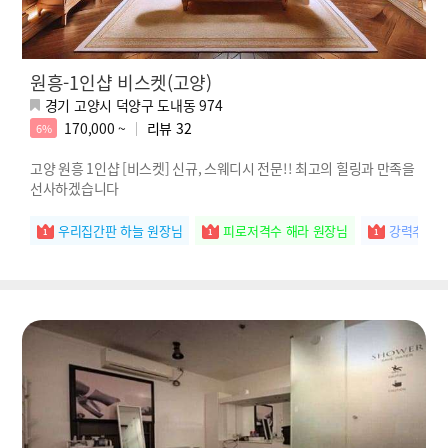
원흥-1인샵 비스켓(고양)
경기 고양시 덕양구 도내동 974
170,000 ~
리뷰
32
6%
고양 원흥 1인샵 [비스켓] 신규, 스웨디시 전문!! 최고의 힐링과 만족을
선사하겠습니다
우리집간판 하늘 원장님
피로저격수 해라 원장님
강력추천 