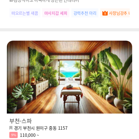
떠오르는별 새콤
마사지갑 세희
강력추천 아리
사장님강추 나은
부천-스파
경기 부천시 원미구 중동 1157
110,000 ~
9%