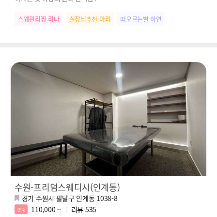
스웨관리짱 리나
실장님추천 아리
떠오르는별 하연
수원-프리덤스웨디시(인계동)
경기 수원시 팔달구 인계동 1038-8
110,000 ~
리뷰
535
9%