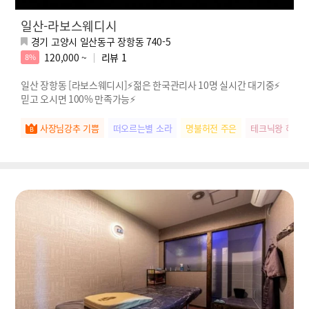
일산-라보스웨디시
경기 고양시 일산동구 장항동 740-5
120,000 ~
리뷰
1
8%
일산 장항동 [라보스웨디시]⚡젊은 한국관리사 10명 실시간 대기중⚡
믿고 오시면 100% 만족가능⚡
사장님강추 기쁨
떠오르는별 소라
명불허전 주은
테크닉왕 하영