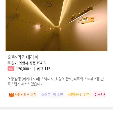
의왕-라라테라피
경기 의왕시 삼동 194-6
120,000 ~
리뷰
112
8%
의왕 삼동 [라라테라피] 스웨디시️, 최강의 관리, 피로와 스트레스를 만
족스럽게 해소하겠습니다.
사장님강추 수진
떠오르는별 소민
실장님추천 하루
미소천사 유