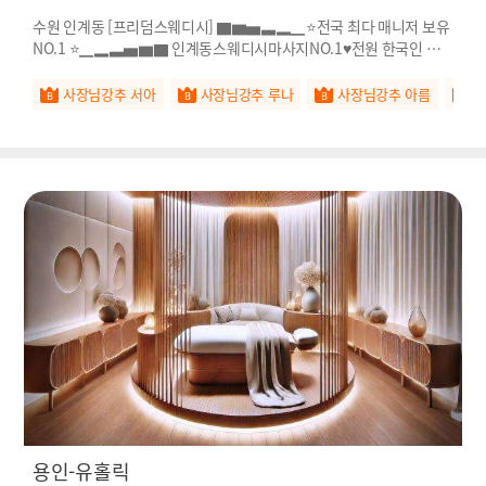
수원 인계동 [프리덤스웨디시] ▇▆▅▃▂▁⭐전국 최다 매니저 보유
NO.1 ⭐▁▂▃▅▆▇ 인계동스웨디시마사지NO.1♥전원 한국인 관리
사♥
사장님강추 서아
사장님강추 루나
사장님강추 아름
용인-유홀릭