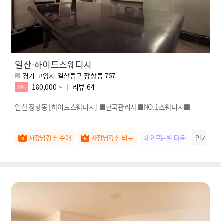
일산-하이드스웨디시
경기 고양시 일산동구 장항동 757
180,000 ~
리뷰
64
6%
일산 장항동 [하이드스웨디시] ⬛️한국관리사⬛️NO.1스웨디시⬛️
사장님강추 수애
사장님강추 비누
떠오르는별 다윤
인기스타