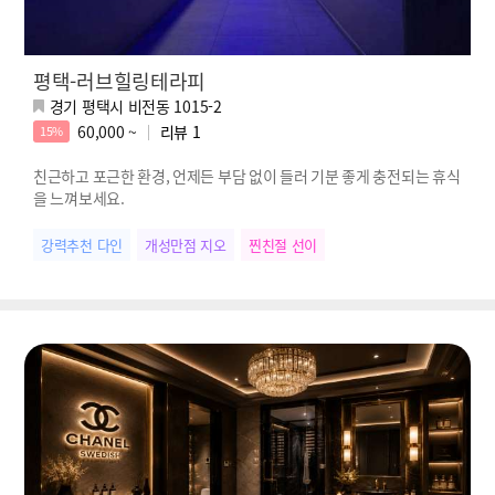
평택-러브힐링테라피
경기 평택시 비전동 1015-2
60,000 ~
리뷰
1
15%
친근하고 포근한 환경, 언제든 부담 없이 들러 기분 좋게 충전되는 휴식
을 느껴보세요.
강력추천 다인
개성만점 지오
찐친절 선이