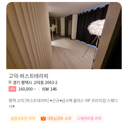
고덕-퍼스트테라피
경기 평택시 고덕동 2063-2
160,000 ~
리뷰
146
6%
평택 고덕 [퍼스트테라피] ♥신규♥넘사벽 클라스 VIP 프리미엄 스웨디
시♥
실장님추천 지아
사장님강추 소이
스웨관리짱 리아