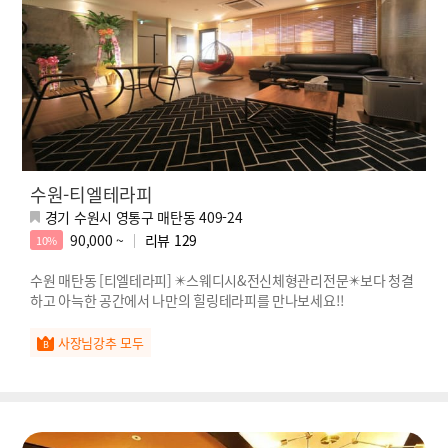
수원-티엘테라피
경기 수원시 영통구 매탄동 409-24
90,000 ~
리뷰
129
10%
수원 매탄동 [티엘테라피] ✴️스웨디시&전신체형관리전문✴️보다 청결
하고 아늑한 공간에서 나만의 힐링테라피를 만나보세요!!
사장님강추 모두