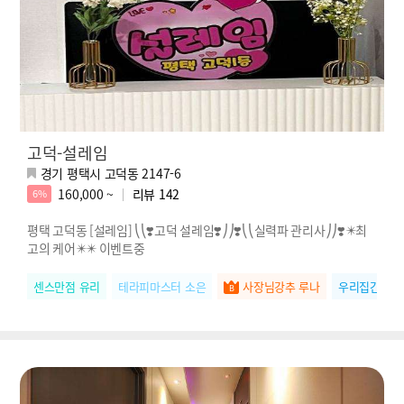
고덕-설레임
경기 평택시 고덕동 2147-6
160,000 ~
리뷰
142
6%
평택 고덕동 [설레임] ⎝⎝❣️고덕 설레임❣️⎠⎠❣️⎝⎝실력파 관리사⎠⎠❣️✴️최
고의 케어✴️✴️ 이벤트중
센스만점 유리
테라피마스터 소은
사장님강추 루나
우리집간판 