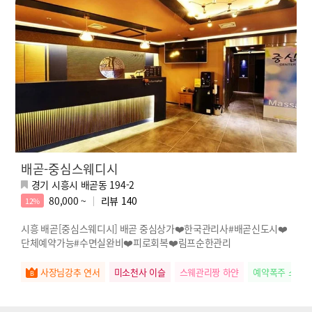
배곧-중심스웨디시
경기 시흥시 배곧동 194-2
80,000 ~
리뷰
140
12%
시흥 배곧[중심스웨디시] 배곧 중심상가❤️한국관리사#배곧신도시❤️
단체예약가능#수면실완비❤️피로회복❤️림프순한관리
사장님강추 연서
미소천사 이슬
스웨관리짱 하얀
예약폭주 소희