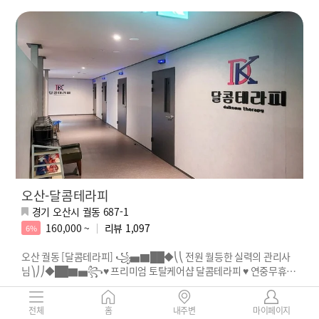
오산-달콤테라피
경기 오산시 궐동 687-1
160,000 ~
리뷰
1,097
6%
오산 궐동 [달콤테라피] ꧁▅▇██◆⎝⎝ 전원 월등한 실력의 관리사
님⎞⎠⎠◆██▇▅꧂♥ 프리미엄 토탈케어샵 달콤테라피 ♥ 연중무휴 &
카드결제 가능 ♥
스웨관리짱 단아쌤
우리집간판 최희쌤
재치있는 이브쌤
테라피마스터
전체
홈
내주변
마이페이지