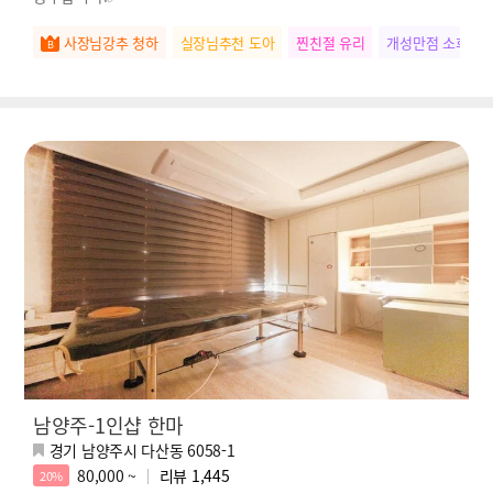
사장님강추 청하
실장님추천 도아
찐친절 유리
개성만점 소희
남양주-1인샵 한마
경기 남양주시 다산동 6058-1
80,000 ~
리뷰
1,445
20%