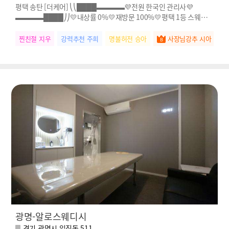
평택 송탄 [더케어] ⎝⎝████▬▬▬▬💜전원 한국인 관리사💜
▬▬▬▬████⎠⎠💛내상률 0%💛재방문 100%💛평택 1등 스웨디시
💛전원 한국인 관리사님!!
찐친절 지우
강력추천 주희
명불허전 승아
사장님강추 시아
실
광명-알로스웨디시
경기 광명시 일직동 511