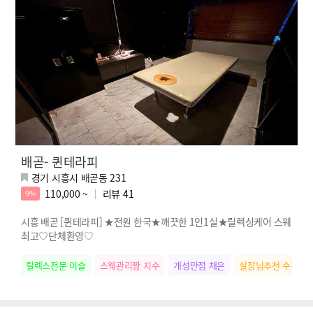
배곧- 퀸테라피
경기 시흥시 배곧동 231
110,000 ~
리뷰
41
9%
시흥 배곧 [퀸테라피] ★전원 한국★깨끗한 1인1실★릴렉싱케어 스웨
최고♡단체환영♡
릴렉스전문 이슬
스웨관리짱 지수
개성만점 채은
실장님추천 수진