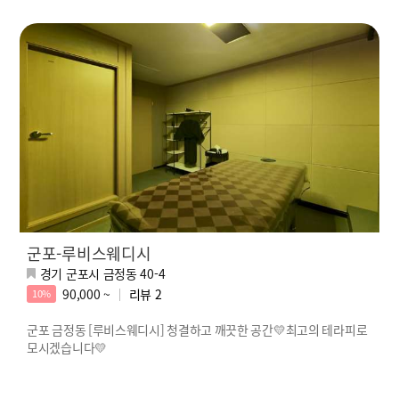
군포-루비스웨디시
경기 군포시 금정동 40-4
90,000 ~
리뷰
2
10%
군포 금정동 [루비스웨디시] 청결하고 깨끗한 공간💛최고의 테라피로
모시겠습니다💛