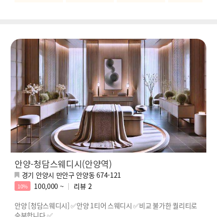
안양-청담스웨디시(안양역)
경기 안양시 만안구 안양동 674-121
100,000 ~
리뷰
2
10%
안양 [청담스웨디시] ✅안양 1티어 스웨디시 ✅비교 불가한 퀄리티로
승부합니다.✅