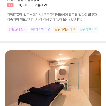
110,000 ~
리뷰
129
9%
광명KTX역 [알로스웨디시] 모든 고객님들에게 최고의 힐링이 되고자
집중케어 해드립니다. 내상 걱정 절대 없이 모시겠습니다.
SNS스타 유주
예약1순위 아영
힐링아이콘 아린
힐링장인 서윤
우