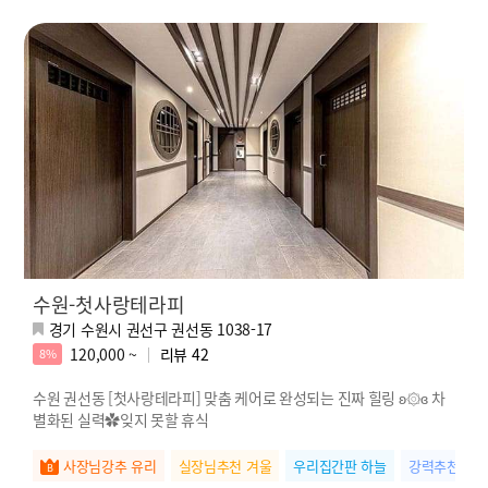
수원-첫사랑테라피
경기 수원시 권선구 권선동 1038-17
120,000 ~
리뷰
42
8%
수원 권선동 [첫사랑테라피] 맞춤 케어로 완성되는 진짜 힐링 ʚ۞ɞ 차
별화된 실력✿잊지 못할 휴식
사장님강추 유리
실장님추천 겨울
우리집간판 하늘
강력추천 초