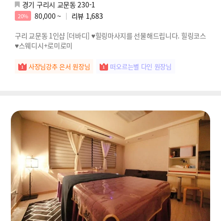
경기 구리시 교문동 230-1
80,000 ~
리뷰
1,683
20%
구리 교문동 1인샵 [더바디] ♥힐링마사지를 선물해드립니다. 힐링코스
♥스웨디시+로미로미
사장님강추 은서 원장님
떠오르는별 다인 원장님