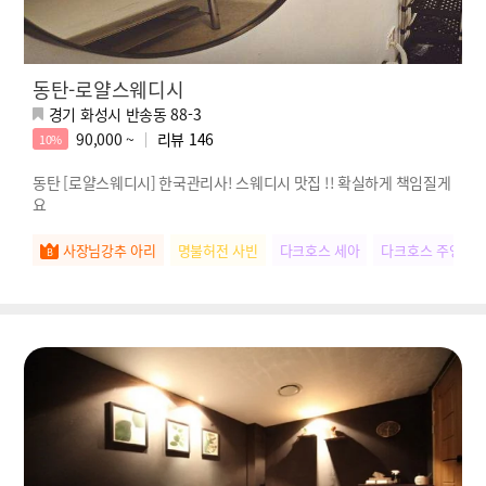
동탄-로얄스웨디시
경기 화성시 반송동 88-3
90,000 ~
리뷰
146
10%
동탄 [로얄스웨디시] 한국관리사! 스웨디시 맛집 !! 확실하게 책임질게
요
사장님강추 아리
명불허전 사빈
다크호스 세아
다크호스 주영