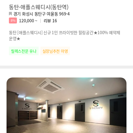
동탄-애플스웨디시(동탄역)
경기 화성시 동탄구 여울동 969-4
120,000 ~
리뷰
16
8%
동탄 [애플스웨디시] 신규 1인 프라이빗한 힐링공간★100% 예약제
운영★
릴렉스전문 유나
실장님추천 아영