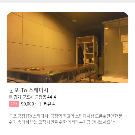
군포-To 스웨디시
경기 군포시 금정동 44-4
90,000 ~
리뷰
4
10%
군포 금정 [To.스웨디시] 금정역 최고의 스웨디시샵 오픈☀️편안한 분
위기 속에서 받는 오직 나만을 위한 테라피☀️지금 만나보세요^^