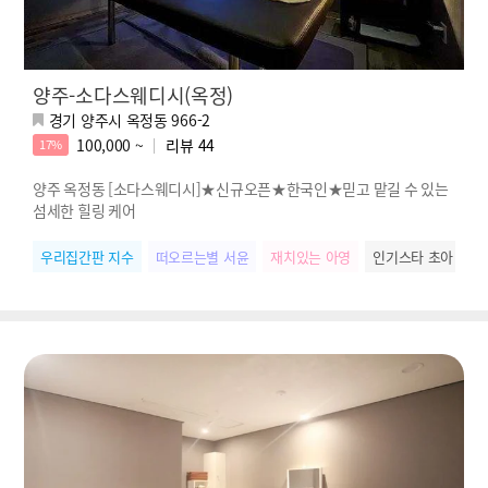
양주-소다스웨디시(옥정)
경기 양주시 옥정동 966-2
100,000 ~
리뷰
44
17%
양주 옥정동 [소다스웨디시]★신규오픈★한국인★믿고 맡길 수 있는
섬세한 힐링 케어
우리집간판 지수
떠오르는별 서윤
재치있는 아영
인기스타 초아
힐