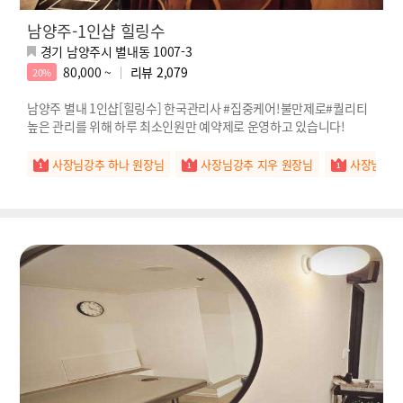
남양주-1인샵 힐링수
경기 남양주시 별내동 1007-3
80,000 ~
리뷰
2,079
20%
남양주 별내 1인샵[힐링수] 한국관리사 #집중케어!불만제로#퀄리티
높은 관리를 위해 하루 최소인원만 예약제로 운영하고 있습니다!
사장님강추 하나 원장님
사장님강추 지우 원장님
사장님강추