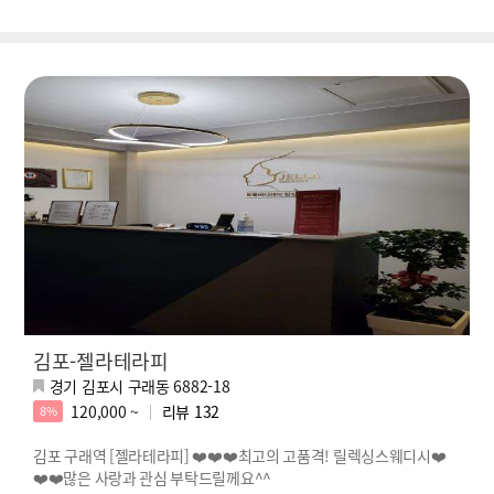
김포-젤라테라피
경기 김포시 구래동 6882-18
120,000 ~
리뷰
132
8%
김포 구래역 [젤라테라피] ❤️❤️❤️최고의 고품격! 릴렉싱스웨디시❤️
❤️❤️많은 사랑과 관심 부탁드릴께요^^