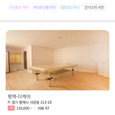
다크호스 지수
떠오르는별 미미
힐링장인 유나
인기스타 서안
SN
평택-더케어
경기 평택시 서정동 313-18
150,000 ~
리뷰
97
7%