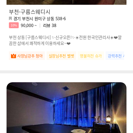
부천-구름스웨디시
경기 부천시 원미구 상동 538-6
90,000 ~
리뷰
38
10%
부천 상동 [구름스웨디시] ✨신규오픈!✨☀️전원 한국인관리사☀️❤️깔
끔한 샵에서 쾌적하게 이용하세요~❤️
사장님강추 청아
실장님추천 벨벳
명불허전 슈가
강력추천 샤벳