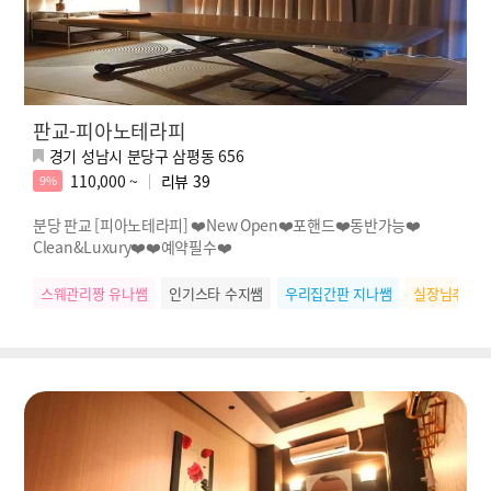
판교-피아노테라피
경기 성남시 분당구 삼평동 656
110,000 ~
리뷰
39
9%
분당 판교 [피아노테라피] ❤️New Open❤️포핸드❤️동반가능❤️
Clean&Luxury❤️❤️예약필수❤️
스웨관리짱 유나쌤
인기스타 수지쌤
우리집간판 지나쌤
실장님추천 