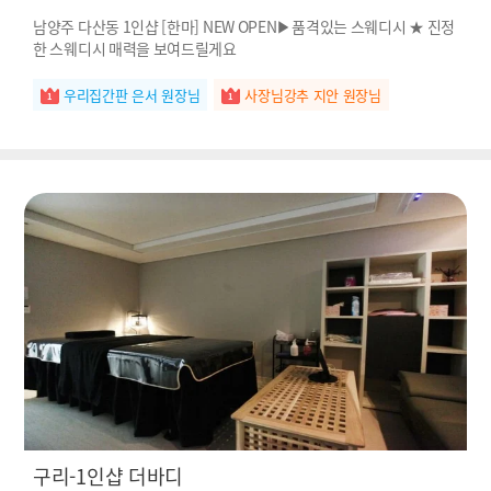
남양주 다산동 1인샵 [한마] NEW OPEN▶품격있는 스웨디시 ★ 진정
한 스웨디시 매력을 보여드릴게요
우리집간판 은서 원장님
사장님강추 지안 원장님
구리-1인샵 더바디