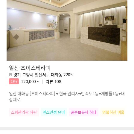
일산-초이스테라피
경기 고양시 일산서구 대화동 2205
120,000 ~
리뷰
108
15%
일산 대화동 [초이스테라피] ♥ 한국 관리사♥만족도1등♥재방률1등♥내
상제로
스웨관리짱 해린
센스만점 유미
꿀손보유자 하나
명불허전 여울
힐