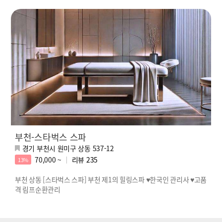
부천-스타벅스 스파
경기 부천시 원미구 상동 537-12
70,000 ~
리뷰
235
13%
부천 상동 [스타벅스 스파] 부천 제1의 힐링스파 ♥한국인 관리사 ♥고품
격 림프순환관리