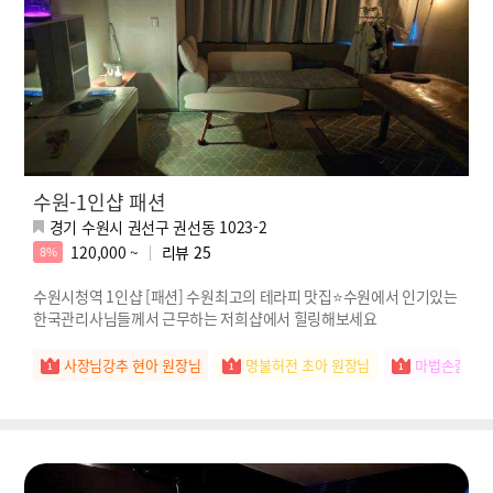
수원-1인샵 패션
경기 수원시 권선구 권선동 1023-2
120,000 ~
리뷰
25
8%
수원시청역 1인샵 [패션] 수원최고의 테라피 맛집⭐️수원에서 인기있는
한국관리사님들께서 근무하는 저희샵에서 힐링해보세요
사장님강추 현아 원장님
명불허전 초아 원장님
마법손길 연