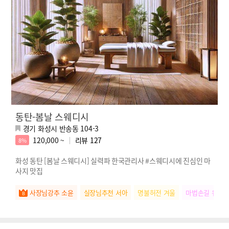
동탄-봄날 스웨디시
경기 화성시 반송동 104-3
120,000 ~
리뷰
127
8%
화성 동탄 [봄날 스웨디시] 실력파 한국관리사 #스웨디시에 진심인 마
사지 맛집
사장님강추 소윤
실장님추천 서아
명불허전 겨울
마법손길 유미