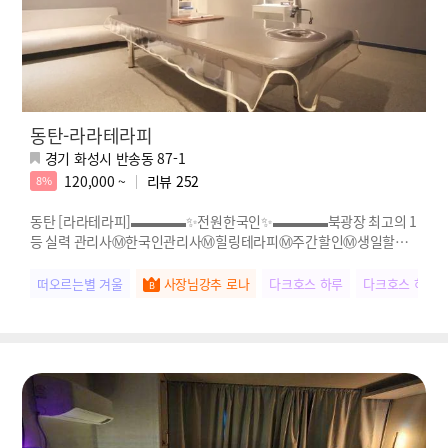
동탄-라라테라피
경기 화성시 반송동 87-1
120,000 ~
리뷰
252
8%
동탄 [라라테라피]▬▬▬▬✨전원한국인✨▬▬▬▬북광장 최고의 1
등 실력 관리사Ⓜ️한국인관리사Ⓜ️힐링테라피Ⓜ️주간할인Ⓜ️생일할인
Ⓜ️단체할인
떠오르는별 겨울
사장님강추 로나
다크호스 하루
다크호스 하영