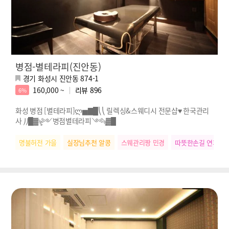
병점-별테라피(진안동)
경기 화성시 진안동 874-1
160,000 ~
리뷰
896
6%
화성 병점 [별테라피]ლ▅▇█⎝⎝ 릴렉싱&스웨디시 전문샵♥ 한국관리
사 ⎠⎠█▓ৡ༻병점별테라피༺ৡ▓█
명불허전 가을
실장님추천 알콩
스웨관리짱 민경
따뜻한손길 연희