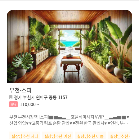
부천-스파
경기 부천시 원미구 중동 1157
110,000 ~
9%
부천 부천시청역 [스파]▇▆▅▃▁호텔식마사지 VVIP ▁▃▅▆▇ ♥
신입 영입♥ ♥고품격 림프 순환 관리♥ ♥전원 한국 관리사♥ ♥인천. 부천
NO.1♥
실장님추천 지나
실장님추천 예진
실장님추천 아름
실장님추천 수연