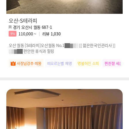
오산-S테라피
경기 오산시 궐동 687-1
110,000 ~
리뷰
1,030
9%
오산 궐동 [S테라피]오산궐동 No.1██▓▒░ [[ 젊은한국인관리사 ]]
░▒▓██ 편안한 휴식과 힐링
사장님강추 레몽
떠오르는별 채영
명불허전 소희
찐친절 세은