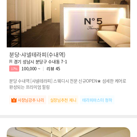
분당-샤넬테라피(수내역)
경기 성남시 분당구 수내동 7-1
100,000 ~
리뷰
45
17%
분당 수내역 [샤넬테라피] 스웨디시 전문 신규OPEN★ 섬세한 케어로
완성되는 프리미엄 힐링
사장님강추 나리
실장님추천 제니
테라피마스터 청하