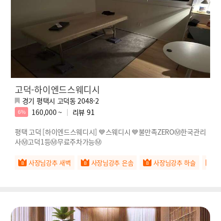
고덕-하이엔드스웨디시
경기 평택시 고덕동 2048-2
160,000 ~
리뷰
91
6%
평택 고덕 [하이엔드스웨디시] 💙스웨디시 💙불만족ZEROⓂ️한국관리
사Ⓜ️고덕1등Ⓜ️무료주차가능Ⓜ️
사장님강추 새벽
사장님강추 은솜
사장님강추 하슬