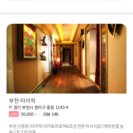
부천-타이락
경기 부천시 원미구 중동 1143-4
50,000 ~
리뷰
146
17%
부천 신중동 [타이락] 타이&아로마&로션 전문 마사지샵//재방문률 높
음//최고의 만족