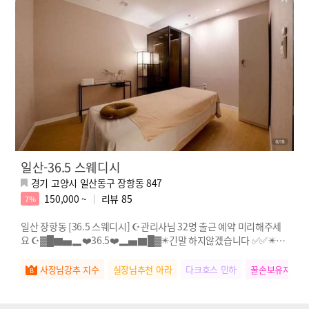
일산-36.5 스웨디시
경기 고양시 일산동구 장항동 847
150,000 ~
리뷰
85
7%
일산 장항동 [36.5 스웨디시] ☪️관리사님 32명 출근 예약 미리해주세
요 ☪️▓█▇▅▂❤️36.5❤️▂▅▇█▓✴️긴말 하지않겠습니다 ✅️✅️✴️❤️
⭐⭐❤️❤️
사장님강추 지수
실장님추천 아라
다크호스 민하
꿀손보유자 승