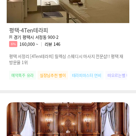
평택-4Ten테라피
경기 평택시 서정동 900-2
160,000 ~
리뷰
146
6%
평택 서정리 [4Ten테라피] 릴렉싱 스웨디시 마사지 전문샵!! 평택 재
방문율 1위
예약폭주 유라
실장님추천 별이
테라피마스터 연비
떠오르는별 나연