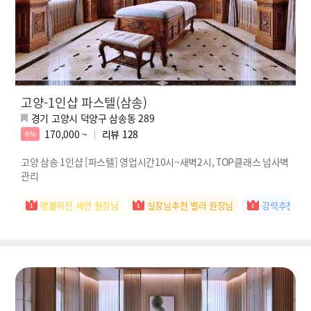
고양-1인샵 파스텔(삼송)
경기 고양시 덕양구 삼송동 289
170,000 ~
리뷰
128
6%
고양 삼송 1인샵 [파스텔] 영업시간10시~새벽2시, TOP클래스 넘사벽
관리
명불허전 세연 원장님
실장님추천 벨라 원장님
강력추천 새