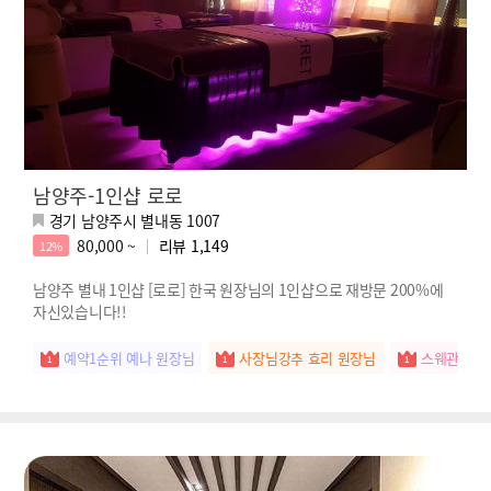
남양주-1인샵 로로
경기 남양주시 별내동 1007
80,000 ~
리뷰
1,149
12%
남양주 별내 1인샵 [로로] 한국 원장님의 1인샵으로 재방문 200%에
자신있습니다!!
예약1순위 예나 원장님
사장님강추 효리 원장님
스웨관리짱 