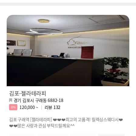
김포-젤라테라피
경기 김포시 구래동 6882-18
120,000 ~
리뷰
132
8%
김포 구래역 [젤라테라피] ❤️❤️❤️최고의 고품격! 릴렉싱스웨디시❤️
❤️❤️많은 사랑과 관심 부탁드릴께요^^