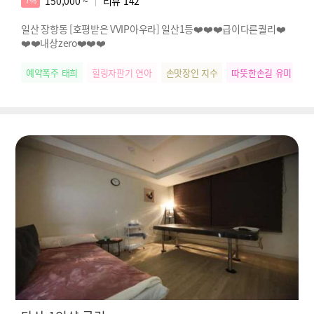
150,000 ~
리뷰
142
7%
일산 장항동 [호평받은 VVIP아우라] 일산1등❤️❤️❤️급이다른퀄리❤️
❤️❤️내상zero❤️❤️❤️
예약폭주 태희
힐링자판기 연아
손맛장인 지수
따뜻한손길 유미
릴