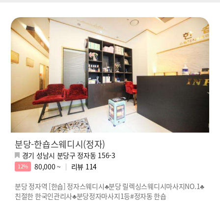
분당-한숍스웨디시(정자)
경기 성남시 분당구 정자동 156-3
80,000 ~
리뷰
114
12%
분당 정자역 [한숍] 정자스웨디시♣분당 릴렉싱스웨디시마사지NO.1♣
친절한 한국인관리사♣분당정자마사지1등#정자동 한숍