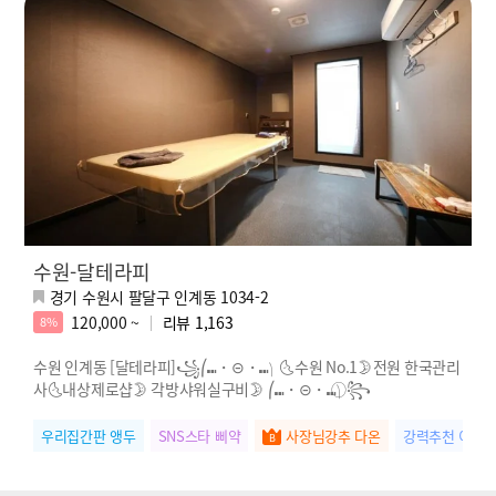
수원-달테라피
경기 수원시 팔달구 인계동 1034-2
120,000 ~
리뷰
1,163
8%
수원 인계동 [달테라피]꧁⎛⑉・⊝・⑉⎞ 🌜수원 No.1🌛전원 한국관리
사🌜내상제로샵🌛 각방샤워실구비🌛 ⎛⑉・⊝・⑉⎞ ⃝꧂
우리집간판 앵두
SNS스타 삐약
사장님강추 다온
강력추천 이현