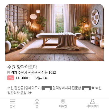
수원-양파아로마
경기 수원시 권선구 권선동 1012
110,000 ~
리뷰
149
9%
수원 권선동 [양파아로마] █▀▀█ 릴렉싱마사지 전문샵 █▀▀█◆ ★신
입관리사 영입!!★
전체
홈
내주변
마이페이지