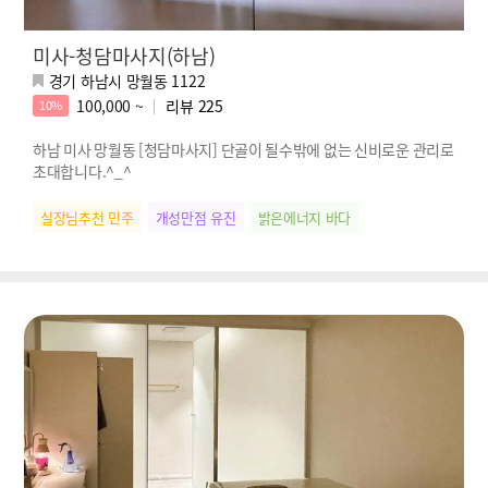
미사-청담마사지(하남)
경기 하남시 망월동 1122
100,000 ~
리뷰
225
10%
하남 미사 망월동 [청담마사지] 단골이 될수밖에 없는 신비로운 관리로
초대합니다.^_^
실장님추천 민주
개성만점 유진
밝은에너지 바다