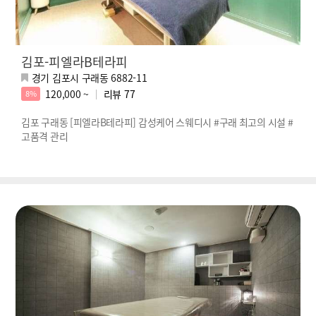
김포-피엘라B테라피
경기 김포시 구래동 6882-11
120,000 ~
리뷰
77
8%
김포 구래동 [피엘라B테라피] 감성케어 스웨디시 #구래 최고의 시설 #
고품격 관리