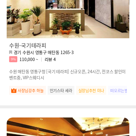
수원-국기테라피
경기 수원시 영통구 매탄동 1265-3
110,000 ~
리뷰
4
9%
수원 매탄동 영통구청 [국기 테라피] 신규오픈, 24시간, 전코스 할인이
벤트중, VIP스웨디시
사장님강추 하늘
인기스타 세라
실장님추천 미나
떠오르는별 나