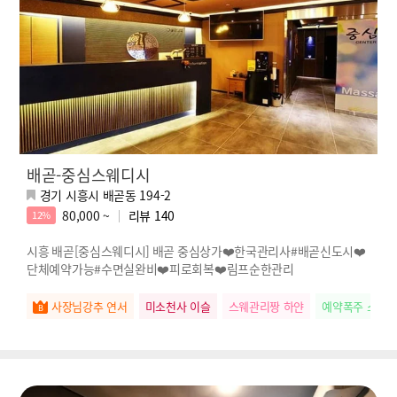
배곧-중심스웨디시
경기 시흥시 배곧동 194-2
80,000 ~
리뷰
140
12%
시흥 배곧[중심스웨디시] 배곧 중심상가❤️한국관리사#배곧신도시❤️
단체예약가능#수면실완비❤️피로회복❤️림프순한관리
사장님강추 연서
미소천사 이슬
스웨관리짱 하얀
예약폭주 소희