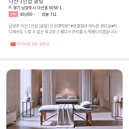
다산-1인샵 글링
경기 남양주시 다산동 6058-1
80,000 ~
리뷰
711
20%
남양주 다산 1인샵 [글링] 신규OPEN!! ♥청결함과 아늑한 관리실♥어
디에서도 느낄 수 없는 최고의 스웨디시 관리를 소개해드리겠습니다.
테크닉왕 글링 원장님