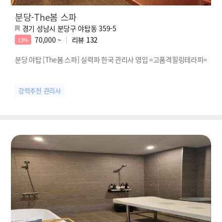
분당-The봄 스파
경기 성남시 분당구 야탑동 359-5
70,000 ~
리뷰
132
13%
분당 야탑 [The봄 스파] 실력파 한국 관리사 영입 =고품격힐링테라피=
강력추천 관리사