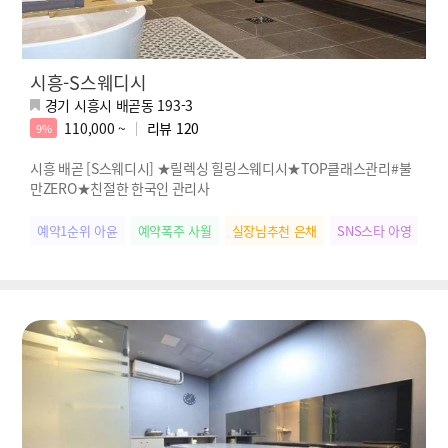
시흥-S스웨디시
경기 시흥시 배곧동 193-3
110,000 ~
리뷰
120
9%
시흥 배곧 [S스웨디시] ★릴렉싱 힐링스웨디시★TOP클래스관리#불
만ZERO★친절한 한국인 관리사
예약1순위 아윤
예약폭주 사월
실장님추천 은채
SNS스타 아영
힐