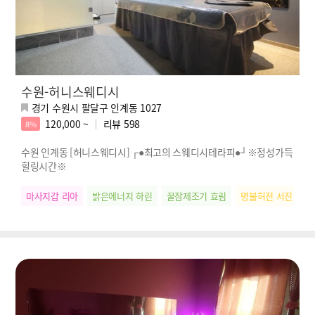
수원-허니스웨디시
경기 수원시 팔달구 인계동 1027
120,000 ~
리뷰
598
8%
수원 인계동 [허니스웨디시] ┌●최고의 스웨디시테라피●┘※정성가득
힐링시간※
마사지갑 리아
밝은에너지 하린
꿀잠제조기 효림
명불허전 서진
찐