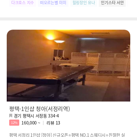
다크호스 지수
떠오르는별 미미
힐링장인 유나
인기스타 서안
SN
평택-1인샵 청아(서정리역)
경기 평택시 서정동 334-4
160,000 ~
리뷰
13
12%
평택 서정리 1인샵 [청아] 신규오픈⭐평택 NO.1 스웨디시⭐친절한 실