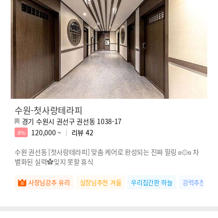
수원-첫사랑테라피
경기 수원시 권선구 권선동 1038-17
120,000 ~
리뷰
42
8%
수원 권선동 [첫사랑테라피] 맞춤 케어로 완성되는 진짜 힐링 ʚ۞ɞ 차
별화된 실력✿잊지 못할 휴식
사장님강추 유리
실장님추천 겨울
우리집간판 하늘
강력추천 초