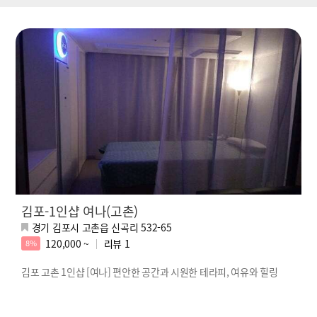
김포-1인샵 여나(고촌)
경기 김포시 고촌읍 신곡리 532-65
120,000 ~
리뷰
1
8%
김포 고촌 1인샵 [여나] 편안한 공간과 시원한 테라피, 여유와 힐링