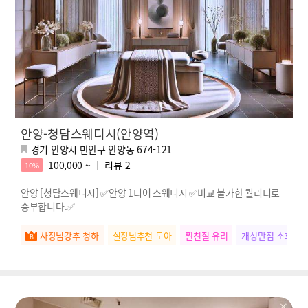
안양-청담스웨디시(안양역)
경기 안양시 만안구 안양동 674-121
100,000 ~
리뷰
2
10%
안양 [청담스웨디시] ✅안양 1티어 스웨디시 ✅비교 불가한 퀄리티로
승부합니다.✅
사장님강추 청하
실장님추천 도아
찐친절 유리
개성만점 소희