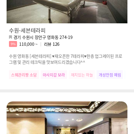
수원-세븐테라피
경기 수원시 장안구 영화동 274-19
110,000 ~
리뷰
126
9%
수원 영화동 [세븐테라피] ♥재오픈한 7테라피♥한층 업그레이된 프로
그램 및 관리 테크틱을 맛보여드리겠습니다^^
스웨관리짱 소담
마사지갑 보라
재치있는 하늘
개성만점 예림
우리