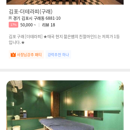
김포-더테라피(구래)
경기 김포시 구래동 6881-10
50,000 ~
리뷰
18
17%
김포 구래 [더테라피] ★태국 현지 젊은쌤의 친절마인드는 저희가 1등
입니다.★
사장님강추 패티
강력추천 하나