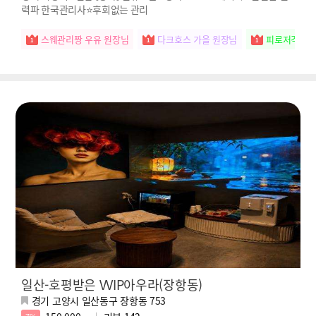
력파 한국관리사⭐후회없는 관리
스웨관리짱 우유 원장님
다크호스 가을 원장님
피로저격수 
일산-호평받은 VVIP아우라(장항동)
경기 고양시 일산동구 장항동 753