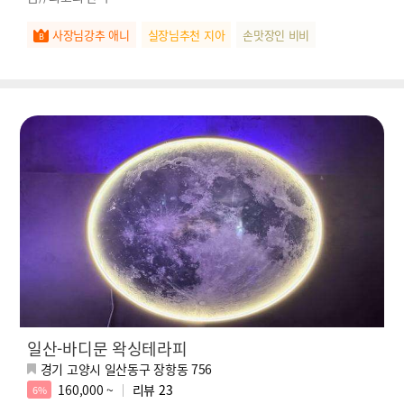
사장님강추 애니
실장님추천 지아
손맛장인 비비
일산-바디문 왁싱테라피
경기 고양시 일산동구 장항동 756
160,000 ~
리뷰
23
6%