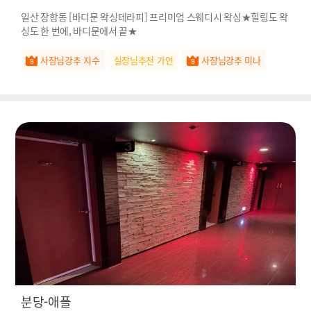
일산 장항동 [바디문 왁싱테라피] 프리미엄 스웨디시 왁싱★힐링도 왁
싱도 한 번에, 바디문에서 끝★
사장님강추 지수
실장님추천 가연
사장님강추 미나
분당-애플