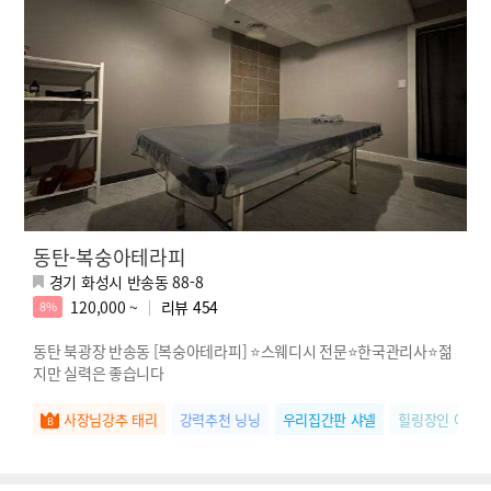
동탄-복숭아테라피
경기 화성시 반송동 88-8
120,000 ~
리뷰
454
8%
동탄 북광장 반송동 [복숭아테라피] ⭐️스웨디시 전문⭐️한국관리사⭐️젊
지만 실력은 좋습니다
사장님강추 태리
강력추천 닝닝
우리집간판 샤넬
힐링장인 아윤