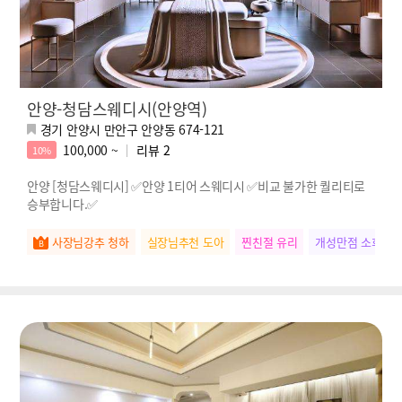
안양-청담스웨디시(안양역)
경기 안양시 만안구 안양동 674-121
100,000 ~
리뷰
2
10%
안양 [청담스웨디시] ✅안양 1티어 스웨디시 ✅비교 불가한 퀄리티로
승부합니다.✅
사장님강추 청하
실장님추천 도아
찐친절 유리
개성만점 소희