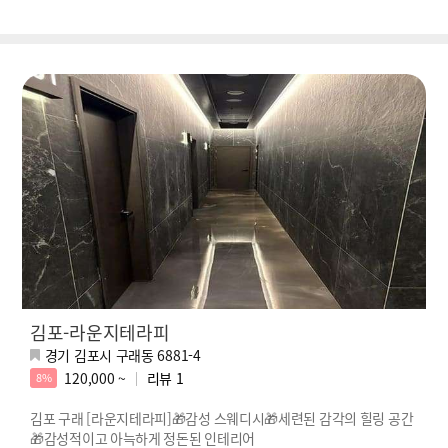
김포-라운지테라피
경기 김포시 구래동 6881-4
120,000 ~
리뷰
1
8%
김포 구래 [라운지테라피]🎁감성 스웨디시🎁세련된 감각의 힐링 공간
🎁감성적이고 아늑하게 정돈된 인테리어