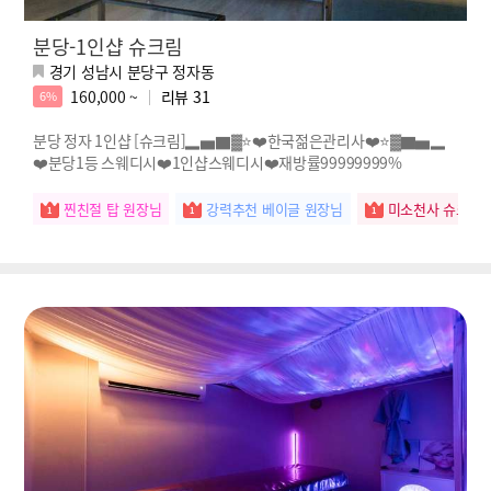
분당-1인샵 슈크림
경기 성남시 분당구 정자동
160,000 ~
리뷰
31
6%
분당 정자 1인샵 [슈크림]▂▅▇▓⭐️❤️한국젊은관리사❤️⭐️▓▇▅▂
❤️분당1등 스웨디시❤️1인샵스웨디시❤️재방률99999999%
찐친절 탑 원장님
강력추천 베이글 원장님
미소천사 슈크림 