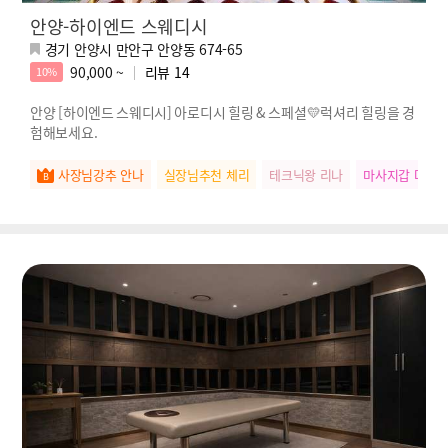
안양-하이엔드 스웨디시
경기 안양시 만안구 안양동 674-65
90,000 ~
리뷰
14
10%
안양 [하이엔드 스웨디시] 아로디시 힐링 & 스페셜💛럭셔리 힐링을 경
험해보세요.
사장님강추 안나
실장님추천 체리
테크닉왕 리나
마사지갑 다정