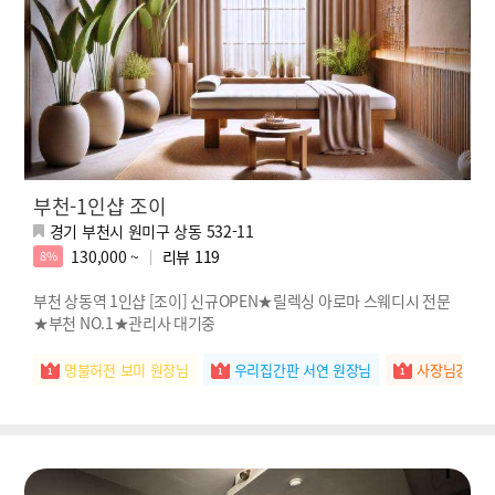
부천-1인샵 조이
경기 부천시 원미구 상동 532-11
130,000 ~
리뷰
119
8%
부천 상동역 1인샵 [조이] 신규OPEN★릴렉싱 아로마 스웨디시 전문
★부천 NO.1★관리사 대기중
명불허전 보미 원장님
우리집간판 서연 원장님
사장님강추 