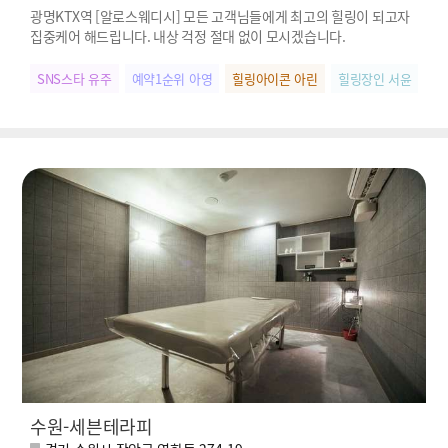
광명KTX역 [알로스웨디시] 모든 고객님들에게 최고의 힐링이 되고자
집중케어 해드립니다. 내상 걱정 절대 없이 모시겠습니다.
SNS스타 유주
예약1순위 아영
힐링아이콘 아린
힐링장인 서윤
우
수원-세븐테라피