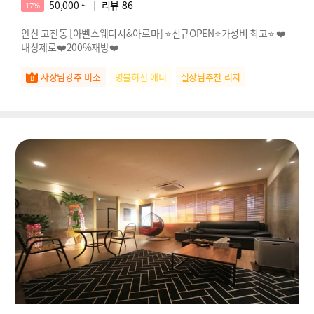
50,000 ~
리뷰
86
17%
안산 고잔동 [아벨스웨디시&아로마] ⭐신규OPEN⭐가성비 최고⭐ ❤️
내상제로❤️200%재방❤️
사장님강추 미소
명불허전 애니
실장님추천 리치