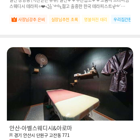
스웨디시 테라피⭐❤️꧁༺ৡ 젊고 출중한 한국 테라피스트ৡ༻꧂
❤️⭐
사장님강추 은비
실장님추천 초록
명불허전 태리
우리집간판 연
안산-아벨스웨디시&아로마
경기 안산시 단원구 고잔동 771