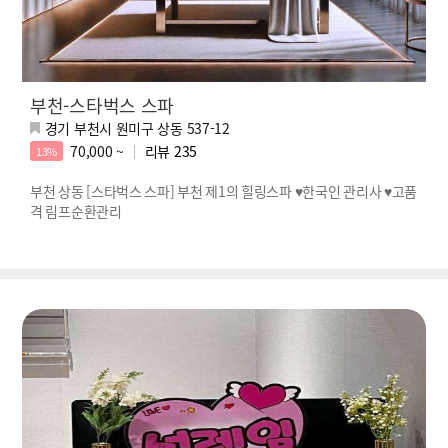
부천-스타벅스 스파
경기 부천시 원미구 상동 537-12
70,000 ~
리뷰
235
13%
부천 상동 [스타벅스 스파] 부천 제1의 힐링스파 ♥한국인 관리사 ♥고품
격 림프순환관리