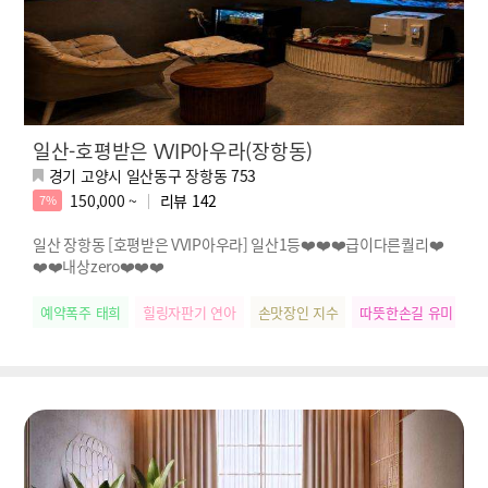
일산-호평받은 VVIP아우라(장항동)
경기 고양시 일산동구 장항동 753
150,000 ~
리뷰
142
7%
일산 장항동 [호평받은 VVIP아우라] 일산1등❤️❤️❤️급이다른퀄리❤️
❤️❤️내상zero❤️❤️❤️
예약폭주 태희
힐링자판기 연아
손맛장인 지수
따뜻한손길 유미
릴