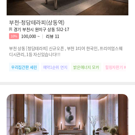
부천-청담테라피(상동역)
경기 부천시 원미구 상동 532-17
100,000 ~
리뷰
11
10%
부천 상동 [청담테라피] 신규오픈 , 부천 1티어 한국인, 프리미엄스웨
디시관리, 1등 자신있습니다!!!
우리집간판 세린
예약1순위 연지
밝은에너지 모카
힐링자판기 베베