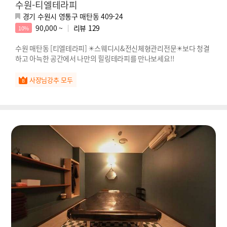
수원-티엘테라피
경기 수원시 영통구 매탄동 409-24
90,000 ~
리뷰
129
10%
수원 매탄동 [티엘테라피] ✴️스웨디시&전신체형관리전문✴️보다 청결
하고 아늑한 공간에서 나만의 힐링테라피를 만나보세요!!
사장님강추 모두