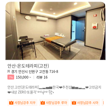
안산-온도테라피(고잔)
경기 안산시 단원구 고잔동 716-8
150,000 ~
리뷰
16
7%
안산.고잔[온도테라피]▂▃▅▆한국❤️추천샵▆▅▃▂❤️고민금지
❤️내상 ZERO 또올각༺ৡ༻꧂
사장님강추 지우
사장님강추 루아
사장님강추 시아