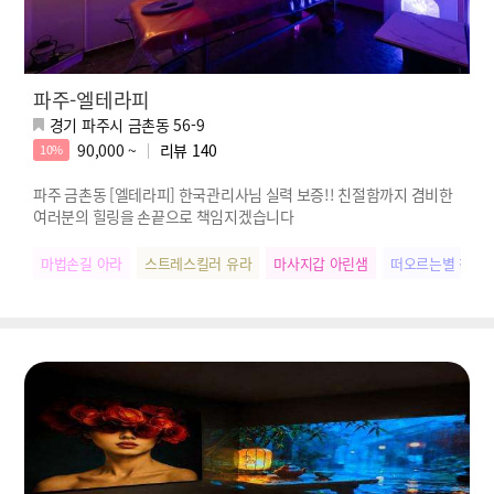
파주-엘테라피
경기 파주시 금촌동 56-9
90,000 ~
리뷰
140
10%
파주 금촌동 [엘테라피] 한국관리사님 실력 보증!! 친절함까지 겸비한
여러분의 힐링을 손끝으로 책임지겠습니다
마법손길 아라
스트레스킬러 유라
마사지갑 아린샘
떠오르는별 청아