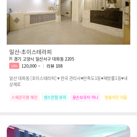
일산-초이스테라피
경기 고양시 일산서구 대화동 2205
120,000 ~
리뷰
108
15%
일산 대화동 [초이스테라피] ♥ 한국 관리사♥만족도1등♥재방률1등♥내
상제로
스웨관리짱 해린
센스만점 유미
꿀손보유자 하나
명불허전 여울
힐