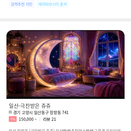
강력추천 지민
테라피마스터 춘자
일산-극찬받은 쥬쥬
경기 고양시 일산동구 장항동 741
150,000 ~
리뷰
21
7%
일산 장항동 [극찬받은 쥬쥬] 일산💙💙추천업소💙💙고품격 프리미엄