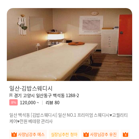
일산-김밥스웨디시
경기 고양시 일산동구 백석동 1288-2
120,000 ~
리뷰
80
8%
일산 백석동 [김밥스웨디시] 일산 NO.1 프리미엄 스웨디시♥고퀄리티
케어♥전원 베테랑 관리사
사장님강추 에스
실장님추천 청아
사장님강추 유진
사장