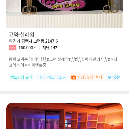
고덕-설레임
경기 평택시 고덕동 2147-6
160,000 ~
리뷰
142
6%
평택 고덕동 [설레임] ⎝⎝❣️고덕 설레임❣️⎠⎠❣️⎝⎝실력파 관리사⎠⎠❣️✴️최
고의 케어✴️✴️ 이벤트중
센스만점 유리
테라피마스터 소은
사장님강추 루나
우리집간판 