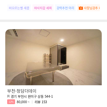
떠오르는별 새콤
마사지갑 세희
강력추천 아리
사장님강추 나은
부천-청담더데이
경기 부천시 원미구 상동 544-1
80,000 ~
리뷰
153
12%