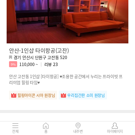
안산-1인샵 타이항공(고잔)
경기 안산시 단원구 고잔동 520
110,000 ~
리뷰
23
9%
안산 고잔동 1인샵 [타이항공] ♥조용한 공간에서 누리는 프라이빗 프
리미엄 힐링 타임♥
힐링아이콘 시아 원장님
우리집간판 소미 원장님
전체
홈
내주변
마이페이지