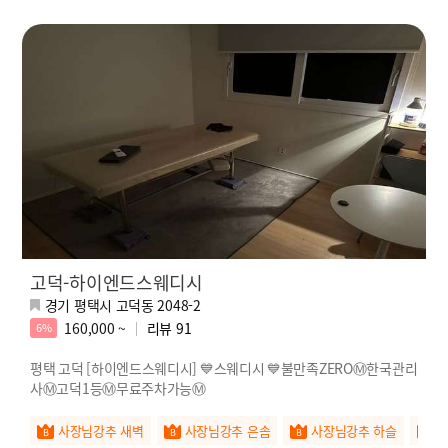
고덕-하이엔드스웨디시
경기 평택시 고덕동 2048-2
160,000 ~
리뷰
91
6%
평택 고덕 [하이엔드스웨디시] 💙스웨디시 💙불만족ZEROⓂ️한국관리
사Ⓜ️고덕1등Ⓜ️무료주차가능Ⓜ️
사장님강추 새벽
사장님강추 은솜
사장님강추 하슬