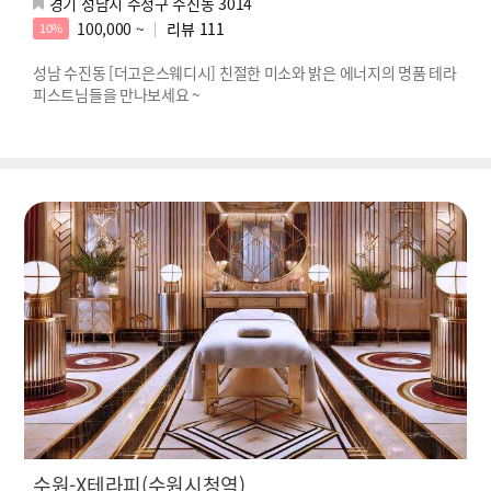
경기 성남시 수정구 수진동 3014
100,000 ~
리뷰
111
10%
성남 수진동 [더고은스웨디시] 친절한 미소와 밝은 에너지의 명품 테라
피스트님들을 만나보세요 ~
수원-X테라피(수원시청역)