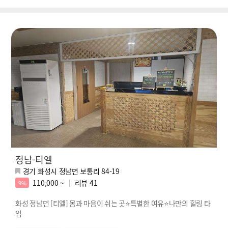
정남-티엘
경기 화성시 정남면 보통리 84-19
110,000 ~
리뷰
41
9%
화성 정남면 [티엘] 몸과 마음이 쉬는 곳⭐특별한 여유⭐나만의 힐링 타
임