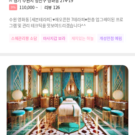
경기 수원시 장안구 영화동 274-19
110,000 ~
리뷰
126
9%
수원 영화동 [세븐테라피] ♥재오픈한 7테라피♥한층 업그레이된 프로
그램 및 관리 테크틱을 맛보여드리겠습니다^^
스웨관리짱 소담
마사지갑 보라
재치있는 하늘
개성만점 예림
우리