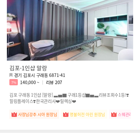
김포-1인샵 말랑
경기 김포시 구래동 6871-41
140,000 ~
리뷰
207
7%
김포 구래동 1인샵 [말랑] ▃▅▇ 구래1등샵▇▅▃리뷰조회수1등!❣️
힐링플레이스❣️한국관리사❤️릴렉싱❤️
사장님강추 시아 원장님
명불허전 아린 원장님
스웨관리짱 