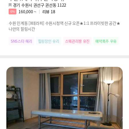
경기 수원시 권선구 권선동 1122
160,000 ~
리뷰
18
6%
수원 인계동 [X테라피] 수원시청역 신규 오픈★1:1 프라이빗한 공간★
나만의 힐링시간
SNS스타 혜리
힐링장인 유리
스웨관리짱 유진
예약폭주 우유
손맛