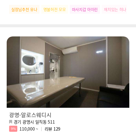
실장님추천 유나
명불허전 모모
마사지갑 아이린
재치있는 히나
스
광명-알로스웨디시
경기 광명시 일직동 511
110,000 ~
리뷰
129
9%