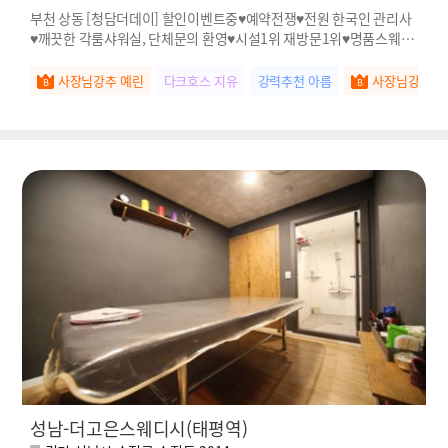
부천 상동 [청담더데이] 할인이벤트중♥예약전쟁♥전원 한국인 관리사
♥깨끗한 각룸샤워실, 단체문의 환영♥시설1위 재방문1위♥명품스웨디
시
사장님강추 예린
다크호스 지유
강력추천 아름
사장님강추 고
성남-더고은스웨디시(태평역)