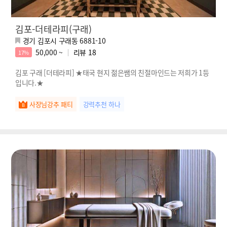
김포-더테라피(구래)
경기 김포시 구래동 6881-10
50,000 ~
리뷰
18
17%
김포 구래 [더테라피] ★태국 현지 젊은쌤의 친절마인드는 저희가 1등
입니다.★
사장님강추 패티
강력추천 하나