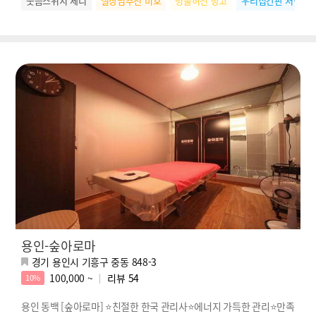
웃음스위치 제니
실장님추천 미호
명불허전 망고
우리집간판 서현
용인-숲아로마
경기 용인시 기흥구 중동 848-3
100,000 ~
리뷰
54
10%
용인 동백 [숲아로마] ⭐친절한 한국 관리사⭐에너지 가득한 관리⭐만족