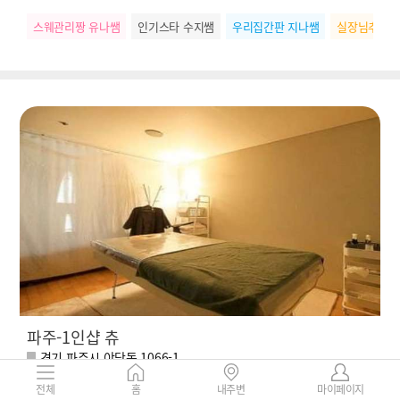
스웨관리짱 유나쌤
인기스타 수지쌤
우리집간판 지나쌤
실장님추천 
파주-1인샵 츄
경기 파주시 야당동 1066-1
150,000 ~
리뷰
130
7%
전체
홈
내주변
마이페이지