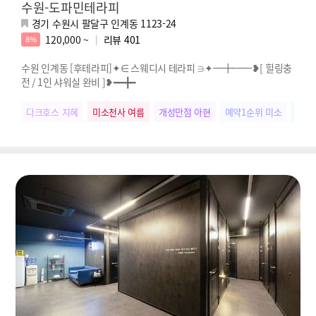
수원-도파민테라피
경기 수원시 팔달구 인계동 1123-24
120,000 ~
리뷰
401
8%
수원 인계동 [후테라피]✦∈ 스웨디시 테라피 ∋✦━╋━━❥[ 힐링충
전 / 1인 샤워실 완비 ]❥━━╋━
다크호스 지혜
미소천사 여름
개성만점 아현
예약1순위 미소
웃음