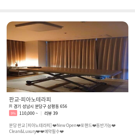
판교-피아노테라피
경기 성남시 분당구 삼평동 656
110,000 ~
리뷰
39
9%
분당 판교 [피아노테라피] ❤️New Open❤️포핸드❤️동반가능❤️
Clean&Luxury❤️❤️예약필수❤️