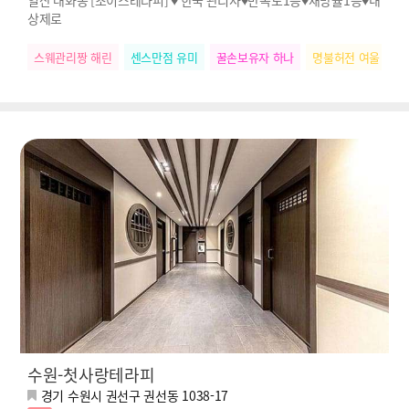
상제로
스웨관리짱 해린
센스만점 유미
꿀손보유자 하나
명불허전 여울
힐
수원-첫사랑테라피
경기 수원시 권선구 권선동 1038-17