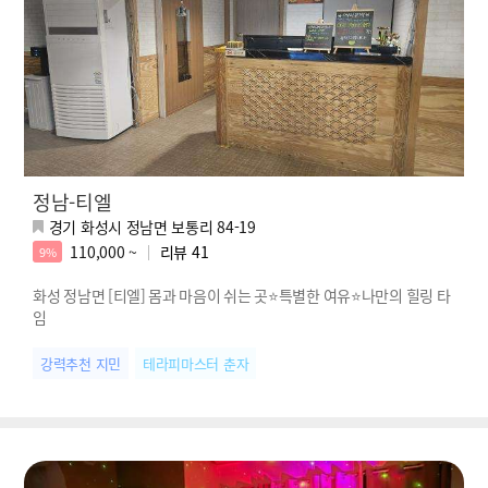
정남-티엘
경기 화성시 정남면 보통리 84-19
110,000 ~
리뷰
41
9%
화성 정남면 [티엘] 몸과 마음이 쉬는 곳⭐특별한 여유⭐나만의 힐링 타
임
강력추천 지민
테라피마스터 춘자