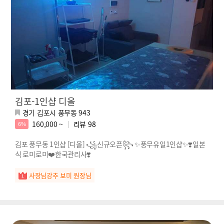
김포-1인샵 디올
경기 김포시 풍무동 943
160,000 ~
리뷰
98
6%
김포 풍무동 1인샵 [디올] ꧁신규오픈꧂ ✨풍무유일1인샵✨❣️일본
식 로미로미❤️한국관리사❣️
사장님강추 보미 원장님