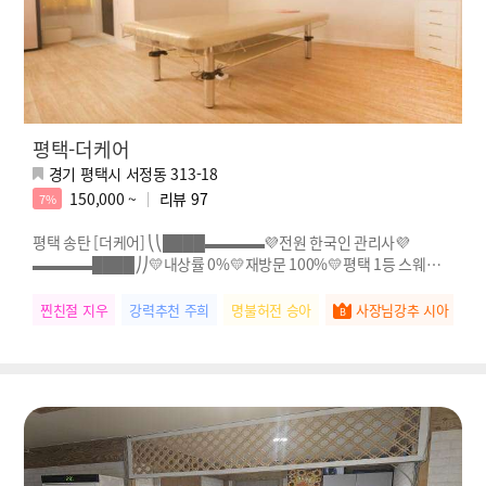
평택-더케어
경기 평택시 서정동 313-18
150,000 ~
리뷰
97
7%
평택 송탄 [더케어] ⎝⎝████▬▬▬▬💜전원 한국인 관리사💜
▬▬▬▬████⎠⎠💛내상률 0%💛재방문 100%💛평택 1등 스웨디시
💛전원 한국인 관리사님!!
찐친절 지우
강력추천 주희
명불허전 승아
사장님강추 시아
실