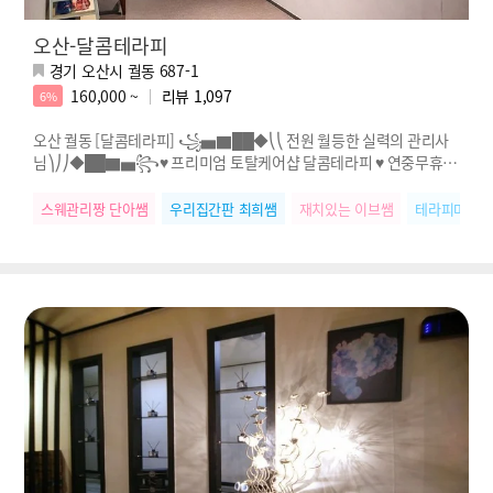
오산-달콤테라피
경기 오산시 궐동 687-1
160,000 ~
리뷰
1,097
6%
오산 궐동 [달콤테라피] ꧁▅▇██◆⎝⎝ 전원 월등한 실력의 관리사
님⎞⎠⎠◆██▇▅꧂♥ 프리미엄 토탈케어샵 달콤테라피 ♥ 연중무휴 &
카드결제 가능 ♥
스웨관리짱 단아쌤
우리집간판 최희쌤
재치있는 이브쌤
테라피마스터