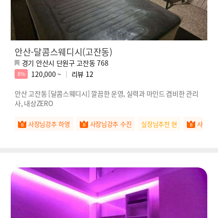
안산-달콤스웨디시(고잔동)
경기 안산시 단원구 고잔동 768
120,000 ~
리뷰
12
8%
안산 고잔동 [달콤스웨디시] 깔끔한 운영, 실력과 마인드 겸비한 관리
사, 내상ZERO
사장님강추 하영
사장님강추 수진
실장님추천 현
사장님강