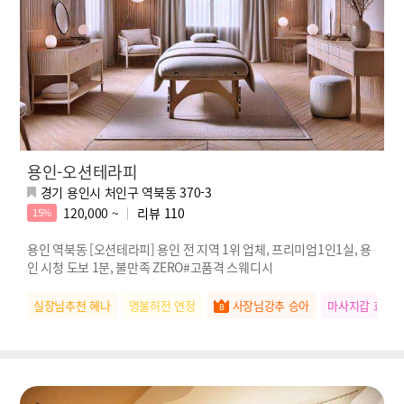
용인-오션테라피
경기 용인시 처인구 역북동 370-3
120,000 ~
리뷰
110
15%
용인 역북동 [오션테라피] 용인 전 지역 1위 업체, 프리미엄1인1실, 용
인 시청 도보 1분, 불만족 ZERO#고품격 스웨디시
실장님추천 혜나
명불허전 연정
사장님강추 승아
마사지갑 효리