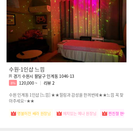
수원-1인샵 느낌
경기 수원시 팔달구 인계동 1046-13
120,000 ~
리뷰
2
8%
수원 인계동 1인샵 [느낌] ★★힐링과 감성을 한꺼번에★★느낌 꼭 찾
아주세요~★★
명불허전 쎄라 원장님
재치있는 예나 원장님
찐친절 현아 원