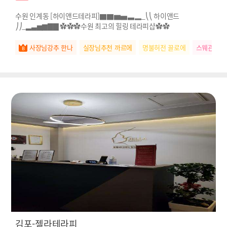
수원 인계동 [하이앤드테라피]▇▇▆▅▃▂_⎝⎝ 하이앤드
⎠⎠_▂▃▅▆▇▇ ✿✿✿수원 최고의 힐링 테라피샵✿✿
사장님강추 한나
실장님추천 까르에
명불허전 끌로에
스웨관리짱
김포-젤라테라피