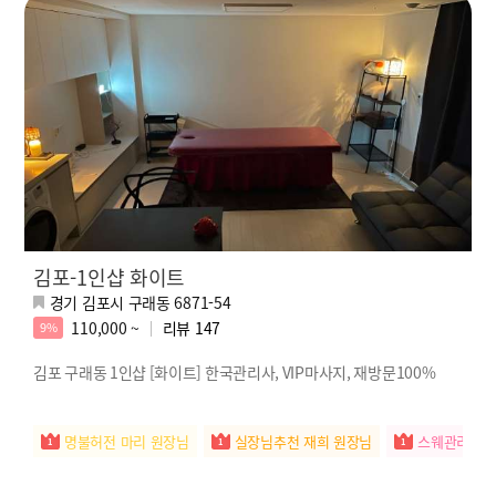
김포-1인샵 화이트
경기 김포시 구래동 6871-54
110,000 ~
리뷰
147
9%
김포 구래동 1인샵 [화이트] 한국관리사, VIP마사지, 재방문100%
명불허전 마리 원장님
실장님추천 재희 원장님
스웨관리짱 