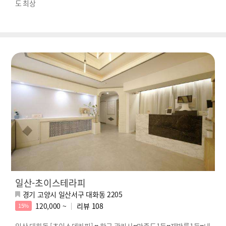
도 최상
일산-초이스테라피
경기 고양시 일산서구 대화동 2205
120,000 ~
리뷰
108
15%
일산 대화동 [초이스테라피] ♥ 한국 관리사♥만족도1등♥재방률1등♥내