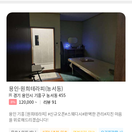
용인-원희테라피(농서동)
경기 용인시 기흥구 농서동 455
120,000 ~
리뷰
91
8%
용인 기흥 [원희테라피] #신규오픈#스웨디시#완벽한 관리#지친 마음
을 위로해드리겠습니다!