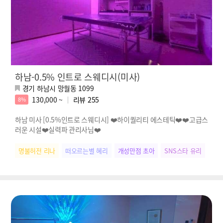
하남-0.5% 인트로 스웨디시(미사)
경기 하남시 망월동 1099
130,000 ~
리뷰
255
8%
하남 미사 [0.5%인트로 스웨디시] ❤️하이퀄리티 에스테틱❤️❤️고급스
러운 시설❤️실력파 관리사님❤️
명불허전 리나
떠오르는별 혜리
개성만점 초아
SNS스타 유리
다크