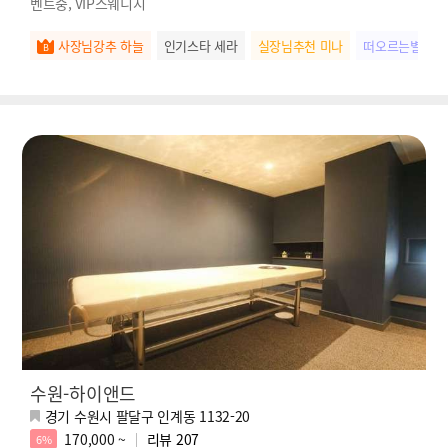
벤트중, VIP스웨디시
사장님강추 하늘
인기스타 세라
실장님추천 미나
떠오르는별 나
수원-하이앤드
경기 수원시 팔달구 인계동 1132-20
170,000 ~
리뷰
207
6%