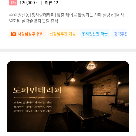
120,000 ~
리뷰
42
8%
수원 권선동 [첫사랑테라피] 맞춤 케어로 완성되는 진짜 힐링 ʚ۞ɞ 차
별화된 실력✿잊지 못할 휴식
사장님강추 유리
실장님추천 겨울
우리집간판 하늘
강력추천 초