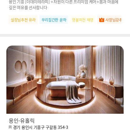
용인 기흥 [더데이테라피] ⭐차원이 다른 프리미엄 케어⭐몸과 마음에
깊은 여유를 선사합니다
실장님추천 유라
우리집간판 윤하
명불허전 채영
사장님강추 예
용인-유홀릭
경기 용인시 기흥구 구갈동 354-3