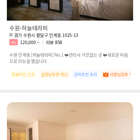
수원-하늘테라피
경기 수원시 팔달구 인계동 1025-13
120,000 ~
리뷰
858
8%
수원 인계동 [하늘테라피] No.1 ❤️관리사 거짓없는 곳 ❤️새로운 마음
으로 리뉴얼 했습니다
명불허전 은조
실장님추천 하나
강력추천 초아
사장님강추 우유