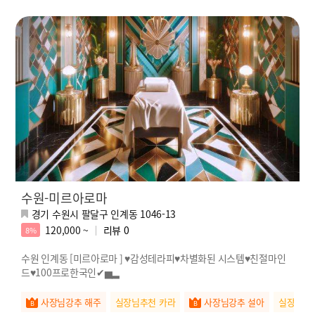
수원-미르아로마
경기 수원시 팔달구 인계동 1046-13
120,000 ~
리뷰
0
8%
수원 인계동 [미르아로마 ] ♥감성테라피♥차별화된 시스템♥친절마인
드♥100프로한국인✔▅▂
사장님강추 해주
실장님추천 카라
사장님강추 설아
실장님추