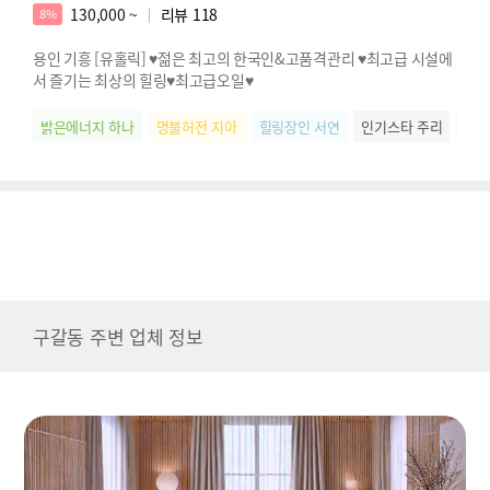
130,000 ~
리뷰
118
8%
용인 기흥 [유홀릭] ♥젊은 최고의 한국인&고품격관리 ♥최고급 시설에
서 즐기는 최상의 힐링♥최고급오일♥
밝은에너지 하나
명불허전 지아
힐링장인 서연
인기스타 주리
웃음
구갈동 주변 업체 정보