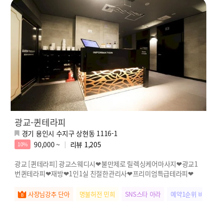
광교-퀸테라피
경기 용인시 수지구 상현동 1116-1
90,000 ~
리뷰
1,205
10%
광교 [퀸테라피] 광교스웨디시❤불만제로 릴렉싱케어마사지❤광교1
번퀸테라피❤재방❤1인1실 친절한관리사❤프리미엄특급테라피❤
사장님강추 단아
명불허전 민희
SNS스타 아라
예약1순위 비비