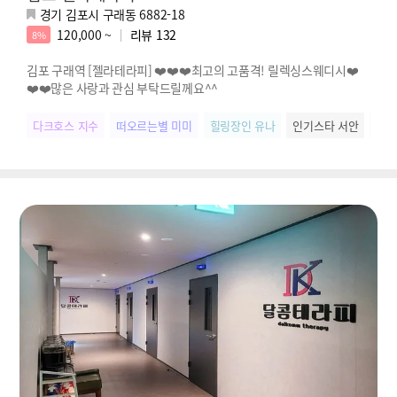
경기 김포시 구래동 6882-18
120,000 ~
리뷰
132
8%
김포 구래역 [젤라테라피] ❤️❤️❤️최고의 고품격! 릴렉싱스웨디시❤️
❤️❤️많은 사랑과 관심 부탁드릴께요^^
다크호스 지수
떠오르는별 미미
힐링장인 유나
인기스타 서안
SN