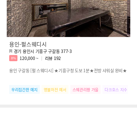
용인-펄스웨디시
경기 용인시 기흥구 구갈동 377-3
120,000 ~
리뷰
192
8%
용인 구갈동 [펄 스웨디시] ★기흥구청 도보 1분★전방 샤워실 완비★
우리집간판 예지
명불허전 예서
스웨관리짱 가을
다크호스 지수
떠