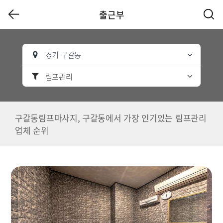
출근부
경기 구갈동
림프관리
구갈동림프마사지, 구갈동에서 가장 인기있는 림프관리
업체 순위