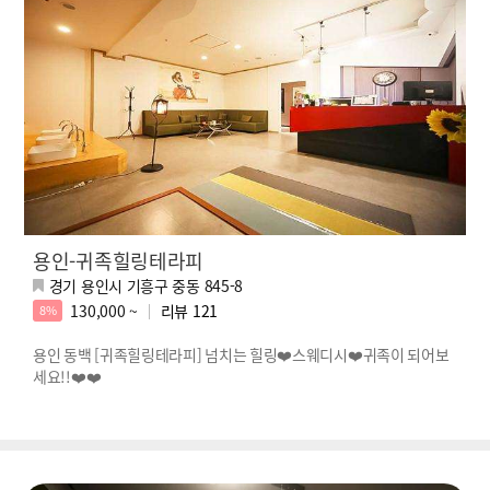
용인-귀족힐링테라피
경기 용인시 기흥구 중동 845-8
130,000 ~
리뷰
121
8%
용인 동백 [귀족힐링테라피] 넘치는 힐링❤️스웨디시❤️귀족이 되어보
세요!!❤️❤️