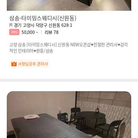
삼송-타이밍스웨디시(신원동)
경기 고양시 덕양구 신원동 628-1
50,000 ~
리뷰
78
29%
고양 삼송 [타이밍스웨디시] 신원동 NEW오픈샵♥친절한 관리사♥감각
적인 인테리어♥원흥/삼송
사장님강추 관리사