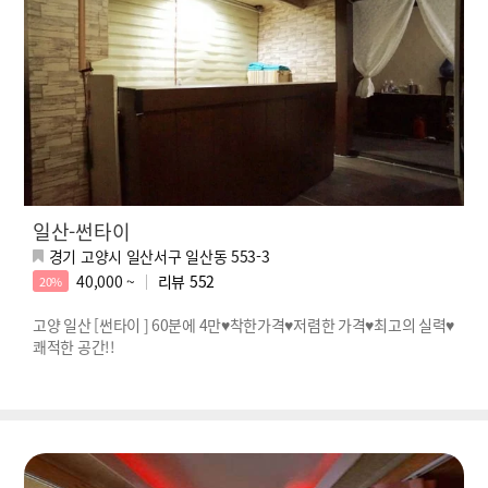
일산-썬타이
경기 고양시 일산서구 일산동 553-3
40,000 ~
리뷰
552
20%
고양 일산 [썬타이 ] 60분에 4만♥착한가격♥저렴한 가격♥최고의 실력♥
쾌적한 공간!!