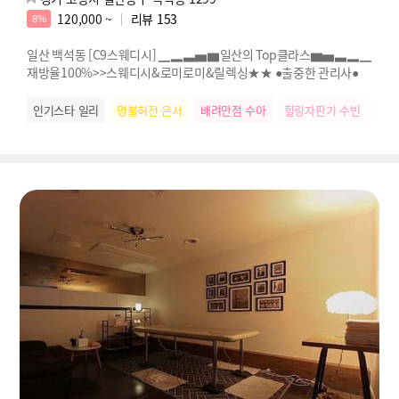
120,000 ~
리뷰
153
8%
일산 백석동 [C9스웨디시] ▁▂▃▅▆일산의 Top클라스▆▅▃▂▁
재방율100%>>스웨디시&로미로미&릴렉싱★★ ●출중한 관리사●
인기스타 일리
명불허전 은서
배려만점 수아
힐링자판기 수빈
명불