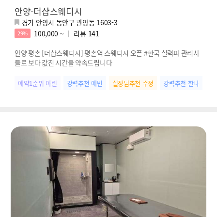
안양-더샵스웨디시
경기 안양시 동안구 관양동 1603-3
100,000 ~
리뷰
141
29%
안양 평촌 [더샵스웨디시] 평촌역 스웨디시 오픈 #한국 실력파 관리사
들로 보다 값진 시간을 약속드립니다
예약1순위 아린
강력추천 예빈
실장님추천 수정
강력추천 한나
미