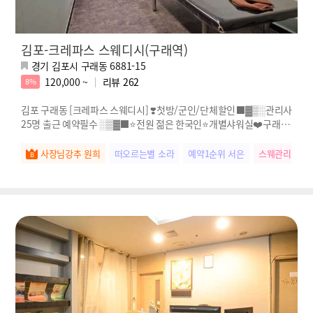
김포-크레파스 스웨디시(구래역)
경기 김포시 구래동 6881-15
120,000 ~
리뷰
262
8%
김포 구래동 [크레파스 스웨디시] ❣️첫방/군인/단체할인⬛️▓▒░관리사
25명 출근 예약필수 ░▒▓⬛️⭐전원 젊은 한국인⭐개별샤워실❤️구래역
도보3분 추천업소❣️스웨디시 마사지
사장님강추 원희
떠오르는별 소라
예약1순위 서은
스웨관리짱 미