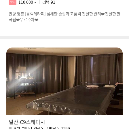
110,000 ~
리뷰
91
9%
안양 평촌 [홀릭테라피] 섬세한 손길과 고품격 친절한 관리❤️친절한 한
국쌤❤️무료주차❤️
일산-C9스웨디시
경기 고양시 일산동구 백석동 1299