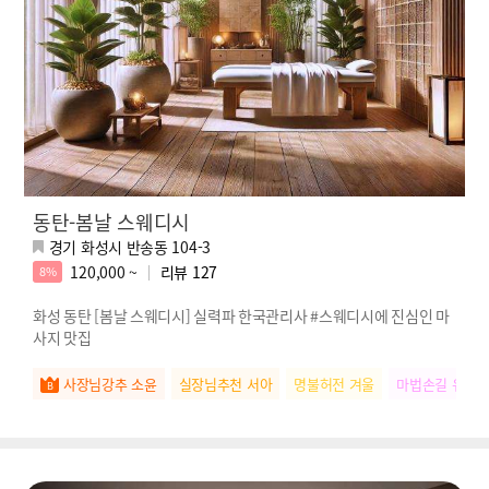
동탄-봄날 스웨디시
경기 화성시 반송동 104-3
120,000 ~
리뷰
127
8%
화성 동탄 [봄날 스웨디시] 실력파 한국관리사 #스웨디시에 진심인 마
사지 맛집
사장님강추 소윤
실장님추천 서아
명불허전 겨울
마법손길 유미