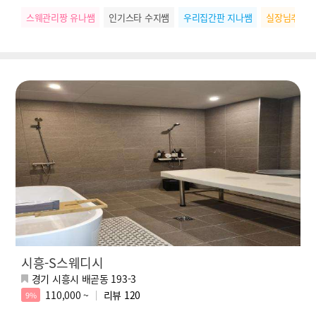
스웨관리짱 유나쌤
인기스타 수지쌤
우리집간판 지나쌤
실장님추천 
시흥-S스웨디시
경기 시흥시 배곧동 193-3
110,000 ~
리뷰
120
9%