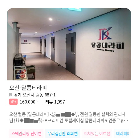
오산-달콤테라피
경기 오산시 궐동 687-1
160,000 ~
리뷰
1,097
6%
오산 궐동 [달콤테라피] ꧁▅▇██◆⎝⎝ 전원 월등한 실력의 관리사
님⎞⎠⎠◆██▇▅꧂♥ 프리미엄 토탈케어샵 달콤테라피 ♥ 연중무휴 &
카드결제 가능 ♥
스웨관리짱 단아쌤
우리집간판 최희쌤
재치있는 이브쌤
테라피마스터