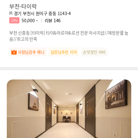
부천-타이락
경기 부천시 원미구 중동 1143-4
50,000 ~
리뷰
146
17%
부천 신중동 [타이락] 타이&아로마&로션 전문 마사지샵//재방문률 높
음//최고의 만족
사장님강추 애니
실장님추천 지아
손맛장인 비비