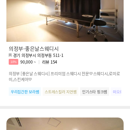
의정부-좋은날스웨디시
경기 의정부시 의정부동 511-1
90,000 ~
리뷰
154
10%
의정부 [좋은날 스웨디시] 프리미엄 스웨디시 전문💛스웨디시,로미로
미,스킨케어💛
우리집간판 보라쌤
스트레스킬러 지연쌤
인기스타 핑크쌤
떠오르는별