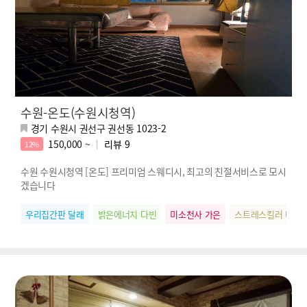
수원-온도(수원시청역)
경기 수원시 권선구 권선동 1023-2
150,000 ~
리뷰
9
12%
수원 수원시청역 [온도] 프리미엄 스웨디시, 최고의 친절서비스로 모시
겠습니다
우리집간판 달래
밝은에너지 다빈
미소천사 가은
스트레스킬러 나나