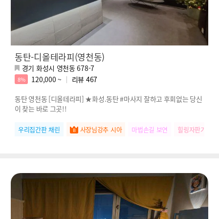
동탄-디올테라피(영천동)
경기 화성시 영천동 678-7
120,000 ~
리뷰
467
8%
동탄 영천동 [디올테라피] ★화성.동탄 #마사지 잘하고 후회없는 당신
이 찾는 바로 그곳!!
우리집간판 채린
사장님강추 시아
마법손길 보연
힐링자판기 윤