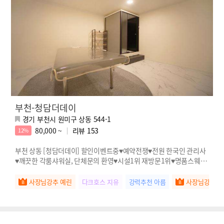
부천-청담더데이
경기 부천시 원미구 상동 544-1
80,000 ~
리뷰
153
12%
부천 상동 [청담더데이] 할인이벤트중♥예약전쟁♥전원 한국인 관리사
♥깨끗한 각룸샤워실, 단체문의 환영♥시설1위 재방문1위♥명품스웨디
시
사장님강추 예린
다크호스 지유
강력추천 아름
사장님강추 고