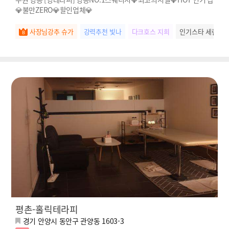
💎불만ZERO💎할인업체💎
사장님강추 슈가
강력추천 빛나
다크호스 지희
인기스타 세린
평촌-홀릭테라피
경기 안양시 동안구 관양동 1603-3