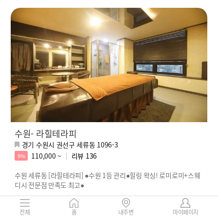
수원- 라힐테라피
경기 수원시 권선구 세류동 1096-3
110,000 ~
리뷰
136
9%
수원 세류동 [라힐테라피] ●수원 1등 관리●힐링 왁싱! 로미로미+스웨
디시 전문점 만족도 최고●
전체
홈
내주변
마이페이지