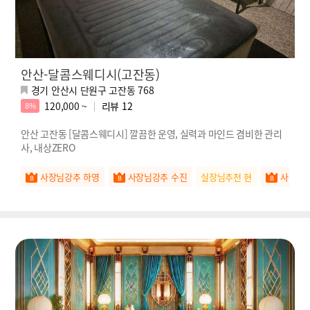
안산-달콤스웨디시(고잔동)
경기 안산시 단원구 고잔동 768
120,000 ~
리뷰
12
8%
안산 고잔동 [달콤스웨디시] 깔끔한 운영, 실력과 마인드 겸비한 관리
사, 내상ZERO
사장님강추 하영
사장님강추 수진
실장님추천 현
사장님강