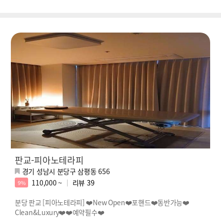
판교-피아노테라피
경기 성남시 분당구 삼평동 656
110,000 ~
리뷰
39
9%
분당 판교 [피아노테라피] ❤️New Open❤️포핸드❤️동반가능❤️
Clean&Luxury❤️❤️예약필수❤️