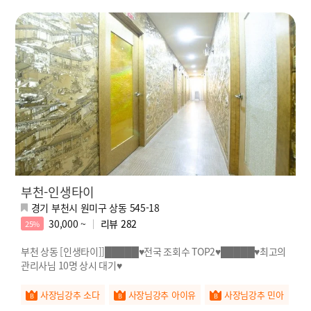
부천-인생타이
경기 부천시 원미구 상동 545-18
30,000 ~
리뷰
282
25%
부천 상동 [인생타이]]█████♥전국 조회수 TOP2♥█████♥최고의
관리사님 10명 상시 대기♥
사장님강추 소다
사장님강추 아이유
사장님강추 민아