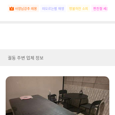
사장님강추 레몽
떠오르는별 채영
명불허전 소희
찐친절 세은
궐동 주변 업체 정보