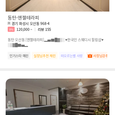
동탄-엔젤테라피
경기 화성시 오산동 968-4
120,000 ~
리뷰
155
8%
동탄 오산동 [엔젤테라피]▂▅▇█▓▒░ ♥한국인 스웨디시 힐링샵♥
░▒▓█▇▅▂
인기스타 예린
실장님추천 채린
떠오르는별 사랑
사장님강추 안