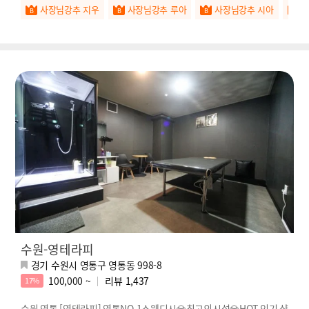
사장님강추 지우
사장님강추 루아
사장님강추 시아
수원-영테라피
경기 수원시 영통구 영통동 998-8
100,000 ~
리뷰
1,437
17%
수원 영통 [영테라피] 영통NO.1스웨디시💎최고의시설💎HOT 인기 샵