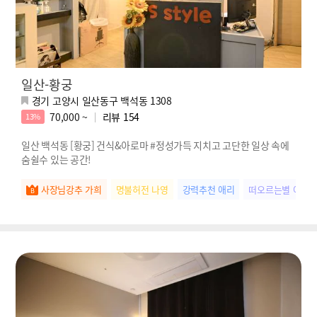
일산-황궁
경기 고양시 일산동구 백석동 1308
70,000 ~
리뷰
154
13%
일산 백석동 [황궁] 건식&아로마 #정성가득 지치고 고단한 일상 속에
숨쉴수 있는 공간!
사장님강추 가희
명불허전 나영
강력추천 애리
떠오르는별 여름