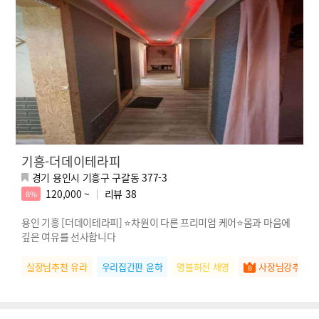
기흥-더데이테라피
경기 용인시 기흥구 구갈동 377-3
120,000 ~
리뷰
38
8%
용인 기흥 [더데이테라피] ⭐차원이 다른 프리미엄 케어⭐몸과 마음에
깊은 여유를 선사합니다
실장님추천 유라
우리집간판 윤하
명불허전 채영
사장님강추 예