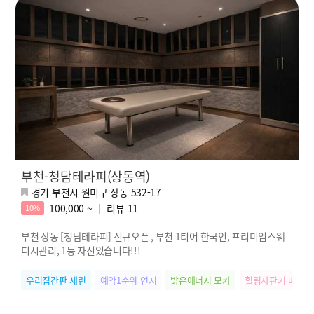
부천-청담테라피(상동역)
경기 부천시 원미구 상동 532-17
100,000 ~
리뷰
11
10%
부천 상동 [청담테라피] 신규오픈 , 부천 1티어 한국인, 프리미엄스웨
디시관리, 1등 자신있습니다!!!
우리집간판 세린
예약1순위 연지
밝은에너지 모카
힐링자판기 베베