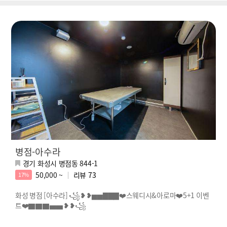
병점-아수라
경기 화성시 병점동 844-1
50,000 ~
리뷰
73
17%
화성 병점 [아수라] ꧁❥❥▅▅▇▇▇❤️스웨디시&아로마❤️5+1 이벤
트❤️▇▇▇▅▅❥❥꧁