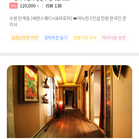
120,000 ~
리뷰
138
8%
수원 인계동 [에덴스웨디시&아로마] ❤️아늑한 1인샵 전원 한국인 관
리사
실장님추천 지연
강력추천 슬기
명불허전 지아
테크닉왕 승연
개운