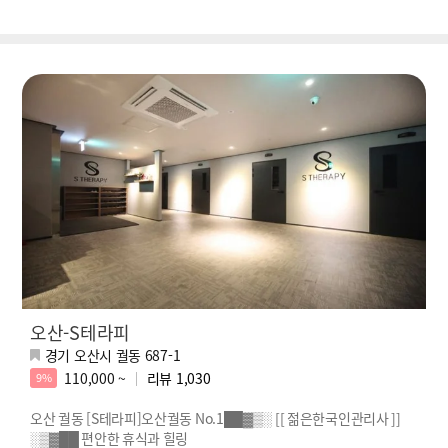
오산-S테라피
경기 오산시 궐동 687-1
110,000 ~
리뷰
1,030
9%
오산 궐동 [S테라피]오산궐동 No.1██▓▒░ [[ 젊은한국인관리사 ]]
░▒▓██ 편안한 휴식과 힐링