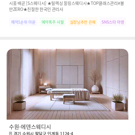
시흥 배곧 [S스웨디시] ★릴렉싱 힐링스웨디시★TOP클래스관리#불
만ZERO★친절한 한국인 관리사
예약1순위 아윤
예약폭주 사월
실장님추천 은채
SNS스타 아영
힐
수원-에덴스웨디시
경기 수원시 팔달구 인계동 1124-4