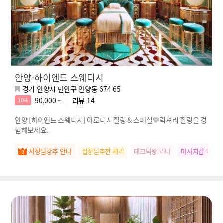
안양-하이엔드 스웨디시
경기 안양시 만안구 안양동 674-65
90,000 ~
리뷰
14
10%
안양 [하이엔드 스웨디시] 아로디시 힐링 & 스페셜💛럭셔리 힐링을 경
험해보세요.
사장님강추 안나
실장님추천 체리
테크닉왕 리나
마사지갑 다정