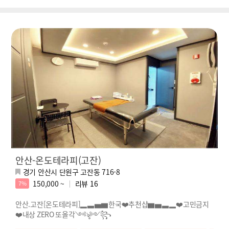
안산-온도테라피(고잔)
경기 안산시 단원구 고잔동 716-8
150,000 ~
리뷰
16
7%
안산.고잔[온도테라피]▂▃▅▆한국❤️추천샵▆▅▃▂❤️고민금지
❤️내상 ZERO 또올각༺ৡ༻꧂